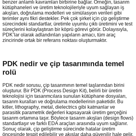
benzer anlamlı kavramları birbirine bağlar. Örneğin, tasarım
kütüphaneleri ve üretim teknolojileriyle uyum sağlayan iş
akışları, doğrulama modelleri ve simülasyon verileri gibi
terimler aynı fikri destekler. Pek çok şirket için çip geliştirme
sürecindeki standartlar, üretimle uyumlu çıktı üretimini ve test
süreçlerini kolaylaştıran bir köprü görevi görür. Dolayısıyla,
PDK’lar olarak adlandırılan yapıların amacı, tüm araç
zincirinde ortak bir referans noktası oluşturmaktır.
PDK nedir ve çip tasarımında temel
rolü
PDK nedir sorusu, çip tasarımının temel taşlarından birini
oluşturur. Bir PDK (Process Design Kit), belirli bir üretim
teknolojisi için tasarımcılara sunulan kütüphane dosyaları,
tasarım kuralları ve doğrulama modellerinin paketidir. Bu
kitler, lithography, metal, dielectrics gibi katmanlar ve
parasitik parametrik değerleri kapsayarak üretim gerçeğini
tasarım ortamına taşır. Böylece tasarım akışları (design flows)
standartlaşır ve farklı EDA araçları arasında uyum sağlanır.
Sonuç olarak, çip geliştirme sürecinde hatalar üretim
öncesinde tespit edilebilir ve akışlar daha güvenilir hale gelir.