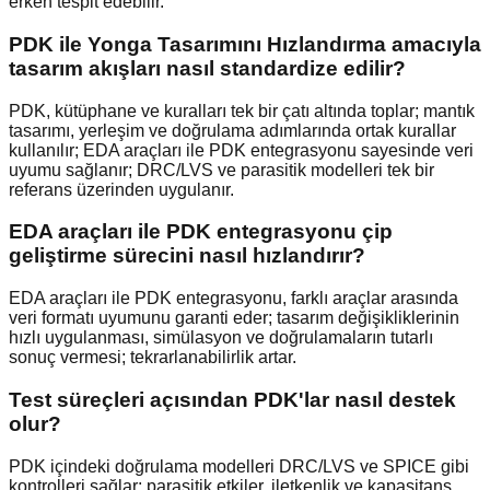
erken tespit edebilir.
PDK ile Yonga Tasarımını Hızlandırma amacıyla
tasarım akışları nasıl standardize edilir?
PDK, kütüphane ve kuralları tek bir çatı altında toplar; mantık
tasarımı, yerleşim ve doğrulama adımlarında ortak kurallar
kullanılır; EDA araçları ile PDK entegrasyonu sayesinde veri
uyumu sağlanır; DRC/LVS ve parasitik modelleri tek bir
referans üzerinden uygulanır.
EDA araçları ile PDK entegrasyonu çip
geliştirme sürecini nasıl hızlandırır?
EDA araçları ile PDK entegrasyonu, farklı araçlar arasında
veri formatı uyumunu garanti eder; tasarım değişikliklerinin
hızlı uygulanması, simülasyon ve doğrulamaların tutarlı
sonuç vermesi; tekrarlanabilirlik artar.
Test süreçleri açısından PDK'lar nasıl destek
olur?
PDK içindeki doğrulama modelleri DRC/LVS ve SPICE gibi
kontrolleri sağlar; parasitik etkiler, iletkenlik ve kapasitans