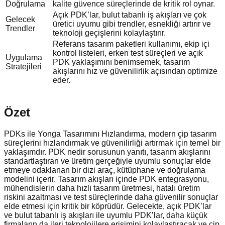
Doğrulama
kalite güvence süreçlerinde de kritik rol oynar.
Açık PDK’lar, bulut tabanlı iş akışları ve çok
Gelecek
üretici uyumu gibi trendler, esnekliği artırır ve
Trendler
teknoloji geçişlerini kolaylaştırır.
Referans tasarım paketleri kullanımı, ekip içi
kontrol listeleri, erken test süreçleri ve açık
Uygulama
PDK yaklaşımını benimsemek, tasarım
Stratejileri
akışlarını hız ve güvenilirlik açısından optimize
eder.
Özet
PDKs ile Yonga Tasarımını Hızlandırma, modern çip tasarım
süreçlerini hızlandırmak ve güvenilirliği artırmak için temel bir
yaklaşımdır. PDK nedir sorusunun yanıtı, tasarım akışlarını
standartlaştıran ve üretim gerçeğiyle uyumlu sonuçlar elde
etmeye odaklanan bir dizi araç, kütüphane ve doğrulama
modelini içerir. Tasarım akışları içinde PDK entegrasyonu,
mühendislerin daha hızlı tasarım üretmesi, hatalı üretim
riskini azaltması ve test süreçlerinde daha güvenilir sonuçlar
elde etmesi için kritik bir köprüdür. Gelecekte, açık PDK’lar
ve bulut tabanlı iş akışları ile uyumlu PDK’lar, daha küçük
firmaların da ileri teknolojilere erişimini kolaylaştıracak ve çip