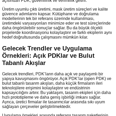
açısından PDK, güvenilirlik ve verimlilik getirir.
Üretim uyumlu çıktı üretimi, mask üretim süreçleri ve kalite
güvence adımlarını kapsar. Kütüphane ve doğrulama
modellerinin tek bir referans üzerinde kullanılması,
üretimdeki varyasyonları minimize eder ve test süreçlerinde
daha öngörülebilir sonuçlar sağlar. Bu da büyük ölçekli
projelerde koordinasyonu kolaylaştırır ve farklı ekiplerin aynı
hedef doğrultusunda çalışmasını mümkün kılar.
Gelecek Trendler ve Uygulama
Örnekleri: Açık PDKlar ve Bulut
Tabanlı Akışlar
Gelecek trendleri, PDK’ların daha açık ve paylaşımlı bir
yapıya kavuşmasını öngörüyor. Açık PDK’lar (open PDK) ve
bulut tabanlı tasarım akışları, daha küçük firmaların ileri
teknolojilere erişimini kolaylaştırır ve endüstrinin
kapsayıcılığını artırır. Bu yaklaşım, tasarım ekipleri için daha
hızlı prototipleme ve daha geniş işbirliği imkanı sağlar.
Ayrıca, üretici firmalar ile tasarımcılar arasında sıkı uyum
sağlayan çerçeveler geliştirilmektedir.
Uygulama örnekleri arasında referans tasarım paketlerinin