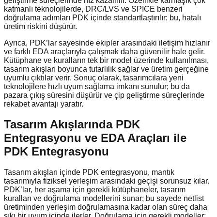
geliştirme süreçlerinde hız kazanılır. Özellikle karmaşık çok
katmanlı teknolojilerde, DRC/LVS ve SPICE benzeri
doğrulama adımları PDK içinde standartlaştırılır; bu, hatalı
üretim riskini düşürür.
Ayrıca, PDK’lar sayesinde ekipler arasındaki iletişim hızlanır
ve farklı EDA araçlarıyla çalışmak daha güvenilir hale gelir.
Kütüphane ve kuralların tek bir model üzerinde kullanılması,
tasarım akışları boyunca tutarlılık sağlar ve üretim gerçeğine
uyumlu çıktılar verir. Sonuç olarak, tasarımcılara yeni
teknolojilere hızlı uyum sağlama imkanı sunulur; bu da
pazara çıkış süresini düşürür ve çip geliştirme süreçlerinde
rekabet avantajı yaratır.
Tasarım Akışlarında PDK
Entegrasyonu ve EDA Araçları ile
PDK Entegrasyonu
Tasarım akışları içinde PDK entegrasyonu, mantık
tasarımıyla fiziksel yerleşim arasındaki geçişi sorunsuz kılar.
PDK’lar, her aşama için gerekli kütüphaneler, tasarım
kuralları ve doğrulama modellerini sunar; bu sayede netlist
üretiminden yerleşim doğrulamasına kadar olan süreç daha
sıkı bir uyum içinde ilerler. Doğrulama için gerekli modeller;