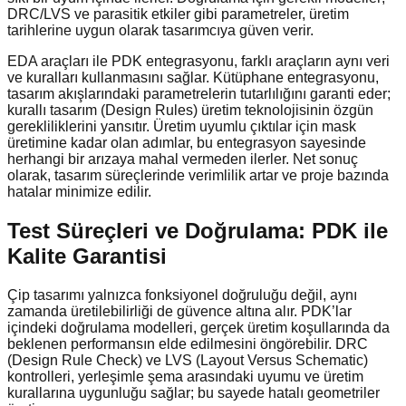
DRC/LVS ve parasitik etkiler gibi parametreler, üretim
tarihlerine uygun olarak tasarımcıya güven verir.
EDA araçları ile PDK entegrasyonu, farklı araçların aynı veri
ve kuralları kullanmasını sağlar. Kütüphane entegrasyonu,
tasarım akışlarındaki parametrelerin tutarlılığını garanti eder;
kurallı tasarım (Design Rules) üretim teknolojisinin özgün
gerekliliklerini yansıtır. Üretim uyumlu çıktılar için mask
üretimine kadar olan adımlar, bu entegrasyon sayesinde
herhangi bir arızaya mahal vermeden ilerler. Net sonuç
olarak, tasarım süreçlerinde verimlilik artar ve proje bazında
hatalar minimize edilir.
Test Süreçleri ve Doğrulama: PDK ile
Kalite Garantisi
Çip tasarımı yalnızca fonksiyonel doğruluğu değil, aynı
zamanda üretilebilirliği de güvence altına alır. PDK’lar
içindeki doğrulama modelleri, gerçek üretim koşullarında da
beklenen performansın elde edilmesini öngörebilir. DRC
(Design Rule Check) ve LVS (Layout Versus Schematic)
kontrolleri, yerleşimle şema arasındaki uyumu ve üretim
kurallarına uygunluğu sağlar; bu sayede hatalı geometriler