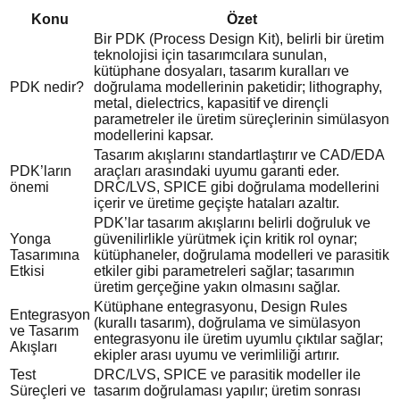
Konu
Özet
Bir PDK (Process Design Kit), belirli bir üretim
teknolojisi için tasarımcılara sunulan,
kütüphane dosyaları, tasarım kuralları ve
PDK nedir?
doğrulama modellerinin paketidir; lithography,
metal, dielectrics, kapasitif ve dirençli
parametreler ile üretim süreçlerinin simülasyon
modellerini kapsar.
Tasarım akışlarını standartlaştırır ve CAD/EDA
PDK’ların
araçları arasındaki uyumu garanti eder.
önemi
DRC/LVS, SPICE gibi doğrulama modellerini
içerir ve üretime geçişte hataları azaltır.
PDK’lar tasarım akışlarını belirli doğruluk ve
Yonga
güvenilirlikle yürütmek için kritik rol oynar;
Tasarımına
kütüphaneler, doğrulama modelleri ve parasitik
Etkisi
etkiler gibi parametreleri sağlar; tasarımın
üretim gerçeğine yakın olmasını sağlar.
Kütüphane entegrasyonu, Design Rules
Entegrasyon
(kurallı tasarım), doğrulama ve simülasyon
ve Tasarım
entegrasyonu ile üretim uyumlu çıktılar sağlar;
Akışları
ekipler arası uyumu ve verimliliği artırır.
Test
DRC/LVS, SPICE ve parasitik modeller ile
Süreçleri ve
tasarım doğrulaması yapılır; üretim sonrası