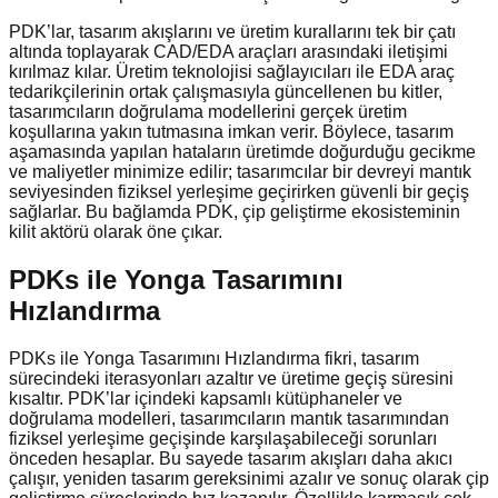
PDK’lar, tasarım akışlarını ve üretim kurallarını tek bir çatı
altında toplayarak CAD/EDA araçları arasındaki iletişimi
kırılmaz kılar. Üretim teknolojisi sağlayıcıları ile EDA araç
tedarikçilerinin ortak çalışmasıyla güncellenen bu kitler,
tasarımcıların doğrulama modellerini gerçek üretim
koşullarına yakın tutmasına imkan verir. Böylece, tasarım
aşamasında yapılan hataların üretimde doğurduğu gecikme
ve maliyetler minimize edilir; tasarımcılar bir devreyi mantık
seviyesinden fiziksel yerleşime geçirirken güvenli bir geçiş
sağlarlar. Bu bağlamda PDK, çip geliştirme ekosisteminin
kilit aktörü olarak öne çıkar.
PDKs ile Yonga Tasarımını
Hızlandırma
PDKs ile Yonga Tasarımını Hızlandırma fikri, tasarım
sürecindeki iterasyonları azaltır ve üretime geçiş süresini
kısaltır. PDK’lar içindeki kapsamlı kütüphaneler ve
doğrulama modelleri, tasarımcıların mantık tasarımından
fiziksel yerleşime geçişinde karşılaşabileceği sorunları
önceden hesaplar. Bu sayede tasarım akışları daha akıcı
çalışır, yeniden tasarım gereksinimi azalır ve sonuç olarak çip