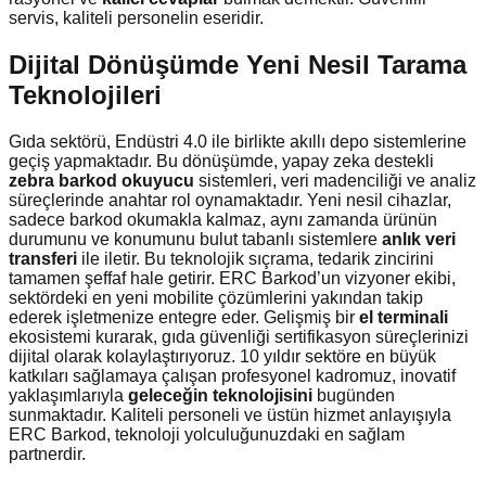
servis, kaliteli personelin eseridir.
Dijital Dönüşümde Yeni Nesil Tarama
Teknolojileri
Gıda sektörü, Endüstri 4.0 ile birlikte akıllı depo sistemlerine
geçiş yapmaktadır. Bu dönüşümde, yapay zeka destekli
zebra barkod okuyucu
sistemleri, veri madenciliği ve analiz
süreçlerinde anahtar rol oynamaktadır. Yeni nesil cihazlar,
sadece barkod okumakla kalmaz, aynı zamanda ürünün
durumunu ve konumunu bulut tabanlı sistemlere
anlık veri
transferi
ile iletir. Bu teknolojik sıçrama, tedarik zincirini
tamamen şeffaf hale getirir. ERC Barkod’un vizyoner ekibi,
sektördeki en yeni mobilite çözümlerini yakından takip
ederek işletmenize entegre eder. Gelişmiş bir
el terminali
ekosistemi kurarak, gıda güvenliği sertifikasyon süreçlerinizi
dijital olarak kolaylaştırıyoruz. 10 yıldır sektöre en büyük
katkıları sağlamaya çalışan profesyonel kadromuz, inovatif
yaklaşımlarıyla
geleceğin teknolojisini
bugünden
sunmaktadır. Kaliteli personeli ve üstün hizmet anlayışıyla
ERC Barkod, teknoloji yolculuğunuzdaki en sağlam
partnerdir.