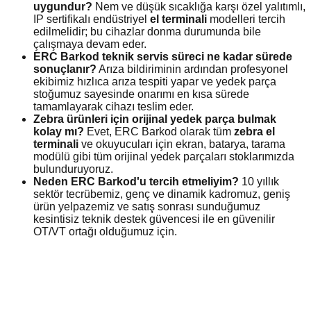
uygundur?
Nem ve düşük sıcaklığa karşı özel yalıtımlı,
IP sertifikalı endüstriyel
el terminali
modelleri tercih
edilmelidir; bu cihazlar donma durumunda bile
çalışmaya devam eder.
ERC Barkod teknik servis süreci ne kadar sürede
sonuçlanır?
Arıza bildiriminin ardından profesyonel
ekibimiz hızlıca arıza tespiti yapar ve yedek parça
stoğumuz sayesinde onarımı en kısa sürede
tamamlayarak cihazı teslim eder.
Zebra ürünleri için orijinal yedek parça bulmak
kolay mı?
Evet, ERC Barkod olarak tüm
zebra el
terminali
ve okuyucuları için ekran, batarya, tarama
modülü gibi tüm orijinal yedek parçaları stoklarımızda
bulunduruyoruz.
Neden ERC Barkod'u tercih etmeliyim?
10 yıllık
sektör tecrübemiz, genç ve dinamik kadromuz, geniş
ürün yelpazemiz ve satış sonrası sunduğumuz
kesintisiz teknik destek güvencesi ile en güvenilir
OT/VT ortağı olduğumuz için.