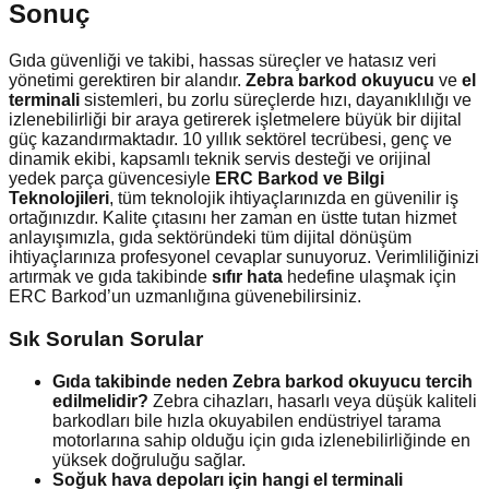
Sonuç
Gıda güvenliği ve takibi, hassas süreçler ve hatasız veri
yönetimi gerektiren bir alandır.
Zebra barkod okuyucu
ve
el
terminali
sistemleri, bu zorlu süreçlerde hızı, dayanıklılığı ve
izlenebilirliği bir araya getirerek işletmelere büyük bir dijital
güç kazandırmaktadır. 10 yıllık sektörel tecrübesi, genç ve
dinamik ekibi, kapsamlı teknik servis desteği ve orijinal
yedek parça güvencesiyle
ERC Barkod ve Bilgi
Teknolojileri
, tüm teknolojik ihtiyaçlarınızda en güvenilir iş
ortağınızdır. Kalite çıtasını her zaman en üstte tutan hizmet
anlayışımızla, gıda sektöründeki tüm dijital dönüşüm
ihtiyaçlarınıza profesyonel cevaplar sunuyoruz. Verimliliğinizi
artırmak ve gıda takibinde
sıfır hata
hedefine ulaşmak için
ERC Barkod’un uzmanlığına güvenebilirsiniz.
Sık Sorulan Sorular
Gıda takibinde neden Zebra barkod okuyucu tercih
edilmelidir?
Zebra cihazları, hasarlı veya düşük kaliteli
barkodları bile hızla okuyabilen endüstriyel tarama
motorlarına sahip olduğu için gıda izlenebilirliğinde en
yüksek doğruluğu sağlar.
Soğuk hava depoları için hangi el terminali