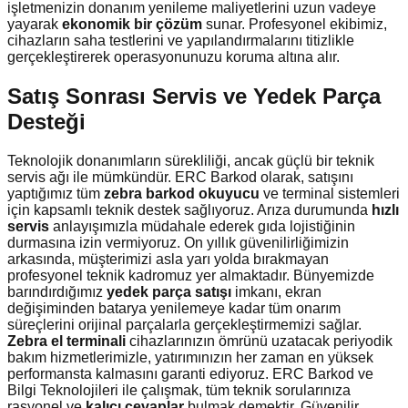
işletmenizin donanım yenileme maliyetlerini uzun vadeye
yayarak
ekonomik bir çözüm
sunar. Profesyonel ekibimiz,
cihazların saha testlerini ve yapılandırmalarını titizlikle
gerçekleştirerek operasyonunuzu koruma altına alır.
Satış Sonrası Servis ve Yedek Parça
Desteği
Teknolojik donanımların sürekliliği, ancak güçlü bir teknik
servis ağı ile mümkündür. ERC Barkod olarak, satışını
yaptığımız tüm
zebra barkod okuyucu
ve terminal sistemleri
için kapsamlı teknik destek sağlıyoruz. Arıza durumunda
hızlı
servis
anlayışımızla müdahale ederek gıda lojistiğinin
durmasına izin vermiyoruz. On yıllık güvenilirliğimizin
arkasında, müşterimizi asla yarı yolda bırakmayan
profesyonel teknik kadromuz yer almaktadır. Bünyemizde
barındırdığımız
yedek parça satışı
imkanı, ekran
değişiminden batarya yenilemeye kadar tüm onarım
süreçlerini orijinal parçalarla gerçekleştirmemizi sağlar.
Zebra el terminali
cihazlarınızın ömrünü uzatacak periyodik
bakım hizmetlerimizle, yatırımınızın her zaman en yüksek
performansta kalmasını garanti ediyoruz. ERC Barkod ve
Bilgi Teknolojileri ile çalışmak, tüm teknik sorularınıza
rasyonel ve
kalıcı cevaplar
bulmak demektir. Güvenilir