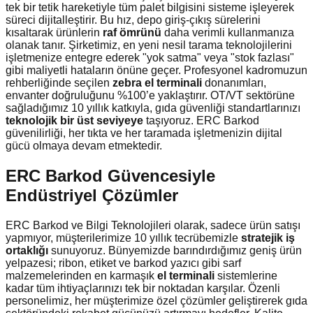
tek bir tetik hareketiyle tüm palet bilgisini sisteme işleyerek
süreci dijitalleştirir. Bu hız, depo giriş-çıkış sürelerini
kısaltarak ürünlerin
raf ömrünü
daha verimli kullanmanıza
olanak tanır. Şirketimiz, en yeni nesil tarama teknolojilerini
işletmenize entegre ederek "yok satma" veya "stok fazlası"
gibi maliyetli hataların önüne geçer. Profesyonel kadromuzun
rehberliğinde seçilen
zebra el terminali
donanımları,
envanter doğruluğunu %100’e yaklaştırır. OT/VT sektörüne
sağladığımız 10 yıllık katkıyla, gıda güvenliği standartlarınızı
teknolojik bir üst seviyeye
taşıyoruz. ERC Barkod
güvenilirliği, her tıkta ve her taramada işletmenizin dijital
gücü olmaya devam etmektedir.
ERC Barkod Güvencesiyle
Endüstriyel Çözümler
ERC Barkod ve Bilgi Teknolojileri olarak, sadece ürün satışı
yapmıyor, müşterilerimize 10 yıllık tecrübemizle
stratejik iş
ortaklığı
sunuyoruz. Bünyemizde barındırdığımız geniş ürün
yelpazesi; ribon, etiket ve barkod yazıcı gibi sarf
malzemelerinden en karmaşık
el terminali
sistemlerine
kadar tüm ihtiyaçlarınızı tek bir noktadan karşılar. Özenli
personelimiz, her müşterimize özel çözümler geliştirerek gıda