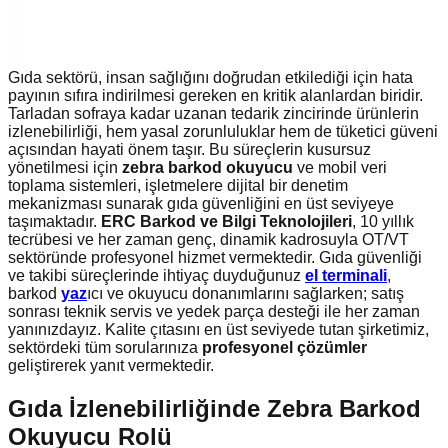
Gıda sektörü, insan sağlığını doğrudan etkilediği için hata
payının sıfıra indirilmesi gereken en kritik alanlardan biridir.
Tarladan sofraya kadar uzanan tedarik zincirinde ürünlerin
izlenebilirliği, hem yasal zorunluluklar hem de tüketici güveni
açısından hayati önem taşır. Bu süreçlerin kusursuz
yönetilmesi için
zebra barkod okuyucu
ve mobil veri
toplama sistemleri, işletmelere dijital bir denetim
mekanizması sunarak gıda güvenliğini en üst seviyeye
taşımaktadır.
ERC Barkod ve Bilgi Teknolojileri
, 10 yıllık
tecrübesi ve her zaman genç, dinamik kadrosuyla OT/VT
sektöründe profesyonel hizmet vermektedir. Gıda güvenliği
ve takibi süreçlerinde ihtiyaç duyduğunuz
el terminali
,
barkod
yaz
ıcı ve okuyucu donanımlarını sağlarken; satış
sonrası teknik servis ve yedek parça desteği ile her zaman
yanınızdayız. Kalite çıtasını en üst seviyede tutan şirketimiz,
sektördeki tüm sorularınıza
profesyonel çözümler
geliştirerek yanıt vermektedir.
Gıda İzlenebilirliğinde Zebra Barkod
Okuyucu Rolü