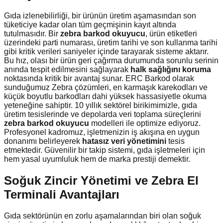
Gıda izlenebilirliği, bir ürünün üretim aşamasından son
tüketiciye kadar olan tüm geçmişinin kayıt altında
tutulmasıdır. Bir
zebra barkod okuyucu
, ürün etiketleri
üzerindeki parti numarası, üretim tarihi ve son kullanma tarihi
gibi kritik verileri saniyeler içinde tarayarak sisteme aktarır.
Bu hız, olası bir ürün geri çağırma durumunda sorunlu serinin
anında tespit edilmesini sağlayarak
halk sağlığını koruma
noktasında kritik bir avantaj sunar. ERC Barkod olarak
sunduğumuz Zebra çözümleri, en karmaşık karekodları ve
küçük boyutlu barkodları dahi yüksek hassasiyetle okuma
yeteneğine sahiptir. 10 yıllık sektörel birikimimizle, gıda
üretim tesislerinde ve depolarda veri toplama süreçlerini
zebra barkod okuyucu
modelleri ile optimize ediyoruz.
Profesyonel kadromuz, işletmenizin iş akışına en uygun
donanımı belirleyerek
hatasız veri yönetimini
tesis
etmektedir. Güvenilir bir takip sistemi, gıda işletmeleri için
hem yasal uyumluluk hem de marka prestiji demektir.
Soğuk Zincir Yönetimi ve Zebra El
Terminali Avantajları
Gıda sektörünün en zorlu aşamalarından biri olan soğuk