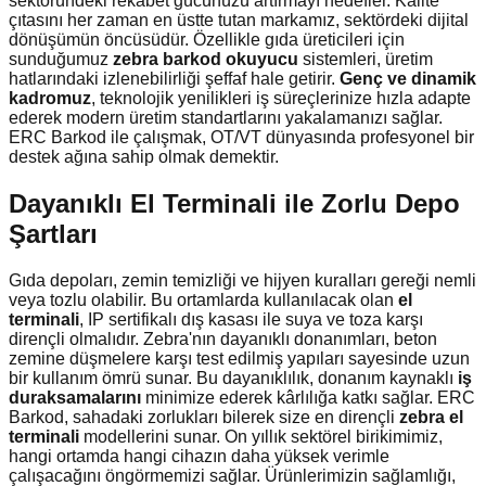
sektöründeki rekabet gücünüzü artırmayı hedefler. Kalite
çıtasını her zaman en üstte tutan markamız, sektördeki dijital
dönüşümün öncüsüdür. Özellikle gıda üreticileri için
sunduğumuz
zebra barkod okuyucu
sistemleri, üretim
hatlarındaki izlenebilirliği şeffaf hale getirir.
Genç ve dinamik
kadromuz
, teknolojik yenilikleri iş süreçlerinize hızla adapte
ederek modern üretim standartlarını yakalamanızı sağlar.
ERC Barkod ile çalışmak, OT/VT dünyasında profesyonel bir
destek ağına sahip olmak demektir.
Dayanıklı El Terminali ile Zorlu Depo
Şartları
Gıda depoları, zemin temizliği ve hijyen kuralları gereği nemli
veya tozlu olabilir. Bu ortamlarda kullanılacak olan
el
terminali
, IP sertifikalı dış kasası ile suya ve toza karşı
dirençli olmalıdır. Zebra'nın dayanıklı donanımları, beton
zemine düşmelere karşı test edilmiş yapıları sayesinde uzun
bir kullanım ömrü sunar. Bu dayanıklılık, donanım kaynaklı
iş
duraksamalarını
minimize ederek kârlılığa katkı sağlar. ERC
Barkod, sahadaki zorlukları bilerek size en dirençli
zebra el
terminali
modellerini sunar. On yıllık sektörel birikimimiz,
hangi ortamda hangi cihazın daha yüksek verimle
çalışacağını öngörmemizi sağlar. Ürünlerimizin sağlamlığı,