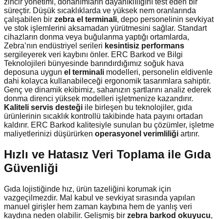
zincir yönetimi, donanımların dayanıklılığını test eden bir
süreçtir. Düşük sıcaklıklarda ve yüksek nem oranlarında
çalışabilen bir
zebra el terminali
, depo personelinin sevkiyat
ve stok işlemlerini aksamadan yürütmesini sağlar. Standart
cihazların donma veya buğulanma yaptığı ortamlarda,
Zebra’nın endüstriyel serileri
kesintisiz performans
sergileyerek veri kaybını önler. ERC Barkod ve Bilgi
Teknolojileri bünyesinde barındırdığımız soğuk hava
deposuna uygun
el terminali
modelleri, personelin eldivenle
dahi kolayca kullanabileceği ergonomik tasarımlara sahiptir.
Genç ve dinamik ekibimiz, sahanızın şartlarını analiz ederek
donma direnci yüksek modelleri işletmenize kazandırır.
Kaliteli servis desteği
ile birleşen bu teknolojiler, gıda
ürünlerinin sıcaklık kontrollü takibinde hata payını ortadan
kaldırır. ERC Barkod kalitesiyle sunulan bu çözümler, işletme
maliyetlerinizi düşürürken
operasyonel verimliliği
artırır.
Hızlı ve Hatasız Veri Toplama ile Gıda
Güvenliği
Gıda lojistiğinde hız, ürün tazeliğini korumak için
vazgeçilmezdir. Mal kabul ve sevkiyat sırasında yapılan
manuel girişler hem zaman kaybına hem de yanlış veri
kaydına neden olabilir. Gelişmiş bir
zebra barkod okuyucu
,