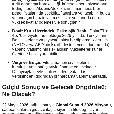
türlü donanma hareketliliği, küresel enerji piyasalarını
tedirgin eder. Akdeniz'deki krizin tırmanması, brent
petrol fiyatlarında spekülatif artışlara yol açabilir; bu da
vatandaşın benzin ve mazot istasyonlarında daha
yüksek fiyatlar ödemesiyle sonuçlanır.
Döviz Kuru Üzerindeki Psikolojik Baskı:
Dolar/TL'nin
45,70 seviyelerinde olduğu 2026 yılında, Türkiye'nin
Batılı ülkelerle yaşayacağı olası bir diplomatik gerilim
(NATO veya ABD'nin İsrail'i desteklemesi durumunda),
yabancı yatırımcının risk algısını yükselterek kurlar
üzerinde baskı yaratabilir.
Vergi ve Bütçe:
Filo tamamen sivil toplum
kuruluşlarının bağışlarıyla finanse edilmektedir.
Dolayısıyla devlet bütçesinden (vatandaşın
vergisinden) doğrudan bir harcama yapılmamaktadır.
Güçlü Sonuç ve Gelecek Öngörüsü:
Ne Olacak?
22 Mayıs 2026 tarihi itibarıyla
Global Sumud 2026 Misyonu
,
sadece tonlarca gıda ve ilaç taşıyan bir filo değil; aynı