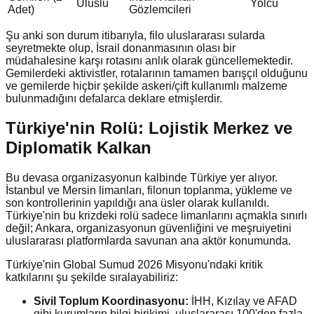
Uluslu
Yolcu
Adet)
Gözlemcileri
Şu anki son durum itibarıyla, filo uluslararası sularda
seyretmekte olup, İsrail donanmasının olası bir
müdahalesine karşı rotasını anlık olarak güncellemektedir.
Gemilerdeki aktivistler, rotalarının tamamen barışçıl olduğunu
ve gemilerde hiçbir şekilde askeri/çift kullanımlı malzeme
bulunmadığını defalarca deklare etmişlerdir.
Türkiye'nin Rolü: Lojistik Merkez ve
Diplomatik Kalkan
Bu devasa organizasyonun kalbinde Türkiye yer alıyor.
İstanbul ve Mersin limanları, filonun toplanma, yükleme ve
son kontrollerinin yapıldığı ana üsler olarak kullanıldı.
Türkiye'nin bu krizdeki rolü sadece limanlarını açmakla sınırlı
değil; Ankara, organizasyonun güvenliğini ve meşruiyetini
uluslararası platformlarda savunan ana aktör konumunda.
Türkiye'nin Global Sumud 2026 Misyonu'ndaki kritik
katkılarını şu şekilde sıralayabiliriz:
Sivil Toplum Koordinasyonu:
İHH, Kızılay ve AFAD
gibi kurumların bilgi birikimi, uluslararası 100'den fazla