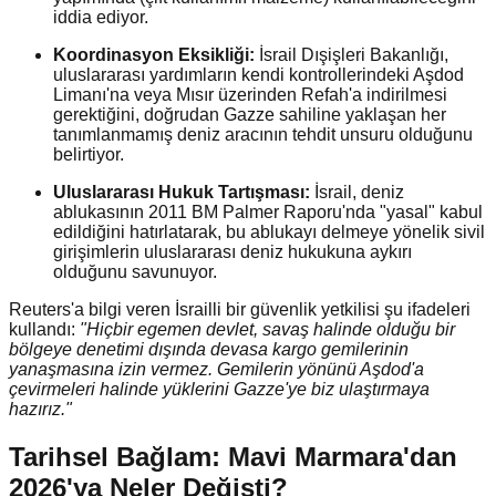
iddia ediyor.
Koordinasyon Eksikliği:
İsrail Dışişleri Bakanlığı,
uluslararası yardımların kendi kontrollerindeki Aşdod
Limanı'na veya Mısır üzerinden Refah'a indirilmesi
gerektiğini, doğrudan Gazze sahiline yaklaşan her
tanımlanmamış deniz aracının tehdit unsuru olduğunu
belirtiyor.
Uluslararası Hukuk Tartışması:
İsrail, deniz
ablukasının 2011 BM Palmer Raporu'nda "yasal" kabul
edildiğini hatırlatarak, bu ablukayı delmeye yönelik sivil
girişimlerin uluslararası deniz hukukuna aykırı
olduğunu savunuyor.
Reuters'a bilgi veren İsrailli bir güvenlik yetkilisi şu ifadeleri
kullandı:
"Hiçbir egemen devlet, savaş halinde olduğu bir
bölgeye denetimi dışında devasa kargo gemilerinin
yanaşmasına izin vermez. Gemilerin yönünü Aşdod'a
çevirmeleri halinde yüklerini Gazze'ye biz ulaştırmaya
hazırız."
Tarihsel Bağlam: Mavi Marmara'dan
2026'ya Neler Değişti?