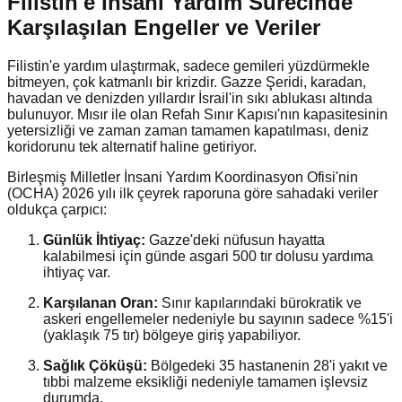
Filistin'e İnsani Yardım Sürecinde
Karşılaşılan Engeller ve Veriler
Filistin'e yardım ulaştırmak, sadece gemileri yüzdürmekle
bitmeyen, çok katmanlı bir krizdir. Gazze Şeridi, karadan,
havadan ve denizden yıllardır İsrail'in sıkı ablukası altında
bulunuyor. Mısır ile olan Refah Sınır Kapısı'nın kapasitesinin
yetersizliği ve zaman zaman tamamen kapatılması, deniz
koridorunu tek alternatif haline getiriyor.
Birleşmiş Milletler İnsani Yardım Koordinasyon Ofisi'nin
(OCHA) 2026 yılı ilk çeyrek raporuna göre sahadaki veriler
oldukça çarpıcı:
Günlük İhtiyaç:
Gazze'deki nüfusun hayatta
kalabilmesi için günde asgari 500 tır dolusu yardıma
ihtiyaç var.
Karşılanan Oran:
Sınır kapılarındaki bürokratik ve
askeri engellemeler nedeniyle bu sayının sadece %15'i
(yaklaşık 75 tır) bölgeye giriş yapabiliyor.
Sağlık Çöküşü:
Bölgedeki 35 hastanenin 28'i yakıt ve
tıbbi malzeme eksikliği nedeniyle tamamen işlevsiz
durumda.