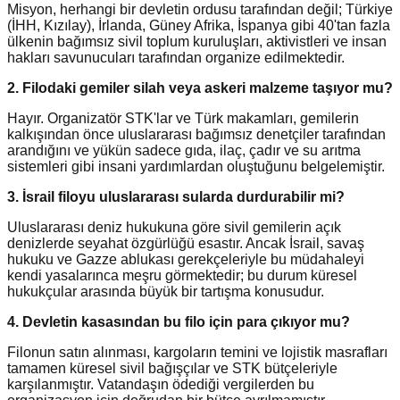
Misyon, herhangi bir devletin ordusu tarafından değil; Türkiye
(İHH, Kızılay), İrlanda, Güney Afrika, İspanya gibi 40'tan fazla
ülkenin bağımsız sivil toplum kuruluşları, aktivistleri ve insan
hakları savunucuları tarafından organize edilmektedir.
2. Filodaki gemiler silah veya askeri malzeme taşıyor mu?
Hayır. Organizatör STK'lar ve Türk makamları, gemilerin
kalkışından önce uluslararası bağımsız denetçiler tarafından
arandığını ve yükün sadece gıda, ilaç, çadır ve su arıtma
sistemleri gibi insani yardımlardan oluştuğunu belgelemiştir.
3. İsrail filoyu uluslararası sularda durdurabilir mi?
Uluslararası deniz hukukuna göre sivil gemilerin açık
denizlerde seyahat özgürlüğü esastır. Ancak İsrail, savaş
hukuku ve Gazze ablukası gerekçeleriyle bu müdahaleyi
kendi yasalarınca meşru görmektedir; bu durum küresel
hukukçular arasında büyük bir tartışma konusudur.
4. Devletin kasasından bu filo için para çıkıyor mu?
Filonun satın alınması, kargoların temini ve lojistik masrafları
tamamen küresel sivil bağışçılar ve STK bütçeleriyle
karşılanmıştır. Vatandaşın ödediği vergilerden bu