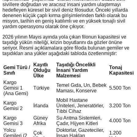
sivillere doğrudan ve aracısız insani yardım ulaştırmayı
hedefleyen küresel bir sivil deniz filosudur. Önceki yıllarda
denenen küçük çaplı kırma girişimlerinden farklı olarak bu
misyon, tarihin en geniş katılımlı ve en yüksek tonajlı sivil
yardım operasyonu olarak öne çıkıyor.
2026 yılının Mayıs ayında yola çıkan filonun kapasitesi ve
taşıdığı yükün niteliği, krizin boyutlarını da gözler önüne
seriyor. Resmi açıklamalara göre filoda bulunan gemiler ve
taşıdıkları ana yükler aşağıdaki tabloda özetlenmiştir:
Kayıtlı
Taşıdığı Öncelikli
Gemi Türü /
Tonaj
Olduğu
İnsani Yardım
Sınıfı
Kapasitesi
Ülke
Malzemesi
Kargo
Temel Gıda, Un, Bebek
Gemisi 1
Türkiye
5.500 Ton
Maması, Konserve
(Ana Gemi)
Mobil Hastane
Kargo
İrlanda
Üniteleri, Jeneratörler,
3.200 Ton
Gemisi 2
Tıbbi Cihaz
Kargo
Güney
Su Arıtma Sistemleri,
4.000 Ton
Gemisi 3
Afrika
Çadır, Hijyen Kitleri
Yolcu
Doktorlar, Gazeteciler,
Çok
1.200
Gemileri (2
İnsan Hakları