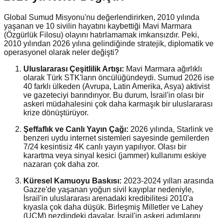
Global Sumud Misyonu'nu değerlendirirken, 2010 yılında
yaşanan ve 10 sivilin hayatını kaybettiği Mavi Marmara
(Özgürlük Filosu) olayını hatırlamamak imkansızdır. Peki,
2010 yılından 2026 yılına gelindiğinde stratejik, diplomatik ve
operasyonel olarak neler değişti?
Uluslararası Çeşitlilik Artışı:
Mavi Marmara ağırlıklı
olarak Türk STK'ların öncülüğündeydi. Sumud 2026 ise
40 farklı ülkeden (Avrupa, Latin Amerika, Asya) aktivist
ve gazeteciyi barındırıyor. Bu durum, İsrail'in olası bir
askeri müdahalesini çok daha karmaşık bir uluslararası
krize dönüştürüyor.
Şeffaflık ve Canlı Yayın Çağı:
2026 yılında, Starlink ve
benzeri uydu internet sistemleri sayesinde gemilerden
7/24 kesintisiz 4K canlı yayın yapılıyor. Olası bir
karartma veya sinyal kesici (jammer) kullanımı eskiye
nazaran çok daha zor.
Küresel Kamuoyu Baskısı:
2023-2024 yılları arasında
Gazze'de yaşanan yoğun sivil kayıplar nedeniyle,
İsrail'in uluslararası arenadaki kredibilitesi 2010'a
kıyasla çok daha düşük. Birleşmiş Milletler ve Lahey
(UCM) nezdindeki davalar, İsrail'in askeri adımlarını