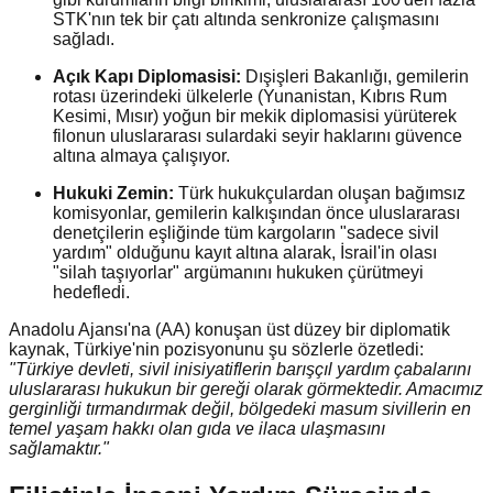
STK'nın tek bir çatı altında senkronize çalışmasını
sağladı.
Açık Kapı Diplomasisi:
Dışişleri Bakanlığı, gemilerin
rotası üzerindeki ülkelerle (Yunanistan, Kıbrıs Rum
Kesimi, Mısır) yoğun bir mekik diplomasisi yürüterek
filonun uluslararası sulardaki seyir haklarını güvence
altına almaya çalışıyor.
Hukuki Zemin:
Türk hukukçulardan oluşan bağımsız
komisyonlar, gemilerin kalkışından önce uluslararası
denetçilerin eşliğinde tüm kargoların "sadece sivil
yardım" olduğunu kayıt altına alarak, İsrail'in olası
"silah taşıyorlar" argümanını hukuken çürütmeyi
hedefledi.
Anadolu Ajansı'na (AA) konuşan üst düzey bir diplomatik
kaynak, Türkiye'nin pozisyonunu şu sözlerle özetledi:
"Türkiye devleti, sivil inisiyatiflerin barışçıl yardım çabalarını
uluslararası hukukun bir gereği olarak görmektedir. Amacımız
gerginliği tırmandırmak değil, bölgedeki masum sivillerin en
temel yaşam hakkı olan gıda ve ilaca ulaşmasını
sağlamaktır."