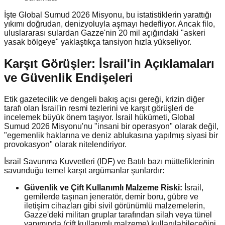
İşte Global Sumud 2026 Misyonu, bu istatistiklerin yarattığı
yıkımı doğrudan, denizyoluyla aşmayı hedefliyor. Ancak filo,
uluslararası sulardan Gazze'nin 20 mil açığındaki "askeri
yasak bölgeye" yaklaştıkça tansiyon hızla yükseliyor.
Karşıt Görüşler: İsrail'in Açıklamaları
ve Güvenlik Endişeleri
Etik gazetecilik ve dengeli bakış açısı gereği, krizin diğer
tarafı olan İsrail'in resmi tezlerini ve karşıt görüşleri de
incelemek büyük önem taşıyor. İsrail hükümeti, Global
Sumud 2026 Misyonu'nu "insani bir operasyon" olarak değil,
"egemenlik haklarına ve deniz ablukasına yapılmış siyasi bir
provokasyon" olarak nitelendiriyor.
İsrail Savunma Kuvvetleri (IDF) ve Batılı bazı müttefiklerinin
savunduğu temel karşıt argümanlar şunlardır:
Güvenlik ve Çift Kullanımlı Malzeme Riski:
İsrail,
gemilerde taşınan jeneratör, demir boru, gübre ve
iletişim cihazları gibi sivil görünümlü malzemelerin,
Gazze'deki militan gruplar tarafından silah veya tünel
yapımında (çift kullanımlı malzeme) kullanılabileceğini