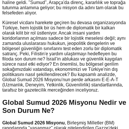
haline geldi. "Sumud", Arapça'da direnç, kararlılık ve toprağa
tutunma anlamına geliyor; bu misyon da adını tam olarak bu
felsefeden alıyor.
Küresel vicdanı harekete geçiren bu devasa organizasyonda
Türkiye, hem lojistik bir üs hem de diplomatik bir kalkan
olarak kilit bir rol üstleniyor. Ancak insani yardım
koridorlarının açılması sadece bir lojistik meselesi değil; aynı
zamanda uluslararası hukukun, jeopolitik dengelerin ve
bölgesel güvenliğin sınırlarını test eden zorlu bir diplomatik
satranç. Peki, Filistin'e yardım ulaştırmayı hedefleyen bu
filoda son durum ne? İsrail'in ablukası ve güvenlik kaygıları
sürece nasıl etki ediyor? En önemlisi, bu bölgesel gerilim
sokağımızdaki vatandaşı, ekonomimizi ve Türkiye'nin dış
politikasını nasıl şekillendirecek? Bu kapsamlı analizde,
Global Sumud 2026 Misyonu'nun perde arkasını E-E-A-T
(Uzmanlık, Deneyim, Yetkinlik, Güvenilirlik) standartlarında,
tarafsız bir gazetecilik merceğinden inceliyoruz.
Global Sumud 2026 Misyonu Nedir ve
Son Durum Ne?
Global Sumud 2026 Misyonu
, Birleşmiş Milletler (BM)
raporlarında "yaşanmaz" olarak nitelendirilen Gazze'deki