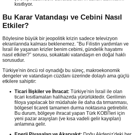
kısıtlıyor.
Bu Karar Vatandaşı ve Cebini Nasıl
Etkiler?
Böylesine büyük bir jeopolitik krizin sadece televizyon
ekranlarında kalması beklenemez. "Bu Filistin yardımları ve
İsrail ile yaşanan krizler benim cebimi, gündelik hayatımı
nasıl etkiler?" sorusu, sokaktaki vatandaşın en doğal haklı
sorusudur.
Türkiye'nin öncü rol oynadığı bu süreç, makroekonomik
dengeler ve vatandaşın cüzdanı üzerinde dolaylı ama güçlü
etkilere sahiptir:
Ticari İlişkiler ve İhracat:
Türkiye'nin İsrail ile olan
ticari kısıtlamaları halihazırda yürürlüktedir. Gerilimin
filoya yapılacak bir müdahale ile daha da tırmanması,
bölgesel ticareti tamamen durma noktasına getirebilir.
Bu durum, bölgeye ihracat yapan Türk KOBİ'leri için
yeni pazar arayışları (ve kısa vadeli gelir kayıpları)
anlamına gelir.
Enerji Piyasaları ve Akaryakıt:
Doğu Akdeniz'deki her