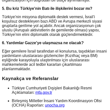
organizasyon için doğrudan bir bütçe ayrılmamıştır.
5. Bu kriz Türkiye'nin Batı ile ilişkilerini bozar mı?
Türkiye'nin misyona diplomatik destek vermesi, İsrail'i
koşulsuz destekleyen bazı ABD ve Avrupa merkezli siyasi
gruplarla gerilime yol açabilir. Ancak organizasyonun çok
uluslu (Avrupalı aktivistlerin de gemilerde olması) yapısı,
Türkiye'nin elini diplomatik olarak güçlendirmektedir.
6. Yardımlar Gazze'ye ulaşmazsa ne olacak?
Eğer gemilere İsrail tarafından el konulursa, taşıdıkları insani
yardımların uluslararası gözlemciler (Kızılhaç veya BM)
eşliğinde karayoluyla ulaştırılması için uluslararası
mahkemelerde acil tedbir kararları çıkartılması
planlanmaktadır.
Kaynakça ve Referanslar
Türkiye Cumhuriyeti Dışişleri Bakanlığı Resmi
Açıklamaları:
mfa.gov.tr
Birleşmiş Milletler İnsani Yardım Koordinasyon Ofisi
(OCHA) Raporları:
unocha.org