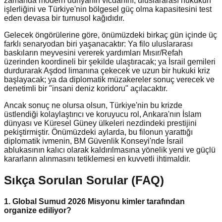
zamanda modern dünyanın vicdanını, uluslararası hukukun
işlerliğini ve Türkiye'nin bölgesel güç olma kapasitesini test
eden devasa bir turnusol kağıdıdır.
Gelecek öngörülerine göre, önümüzdeki birkaç gün içinde üç
farklı senaryodan biri yaşanacaktır: Ya filo uluslararası
baskıların meyvesini vererek yardımları Mısır/Refah
üzerinden koordineli bir şekilde ulaştıracak; ya İsrail gemileri
durdurarak Aşdod limanına çekecek ve uzun bir hukuki kriz
başlayacak; ya da diplomatik müzakereler sonuç verecek ve
denetimli bir "insani deniz koridoru" açılacaktır.
Ancak sonuç ne olursa olsun, Türkiye'nin bu krizde
üstlendiği kolaylaştırıcı ve koruyucu rol, Ankara'nın İslam
dünyası ve Küresel Güney ülkeleri nezdindeki prestijini
pekiştirmiştir. Önümüzdeki aylarda, bu filonun yarattığı
diplomatik ivmenin, BM Güvenlik Konseyi'nde İsrail
ablukasının kalıcı olarak kaldırılmasına yönelik yeni ve güçlü
kararların alınmasını tetiklemesi en kuvvetli ihtimaldir.
Sıkça Sorulan Sorular (FAQ)
1. Global Sumud 2026 Misyonu kimler tarafından
organize ediliyor?