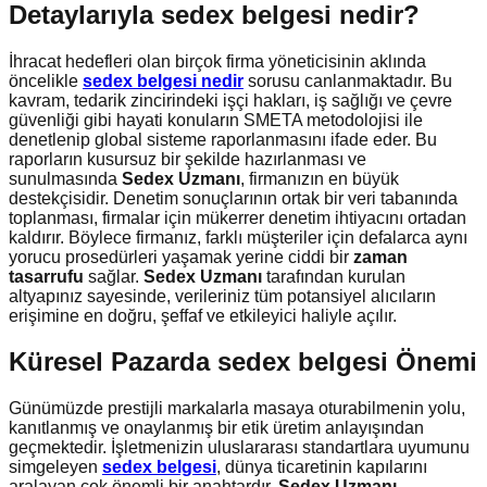
Detaylarıyla
sedex belgesi nedir
?
İhracat hedefleri olan birçok firma yöneticisinin aklında
öncelikle
sedex belgesi nedir
sorusu canlanmaktadır. Bu
kavram, tedarik zincirindeki işçi hakları, iş sağlığı ve çevre
güvenliği gibi hayati konuların SMETA metodolojisi ile
denetlenip global sisteme raporlanmasını ifade eder. Bu
raporların kusursuz bir şekilde hazırlanması ve
sunulmasında
Sedex Uzmanı
, firmanızın en büyük
destekçisidir. Denetim sonuçlarının ortak bir veri tabanında
toplanması, firmalar için mükerrer denetim ihtiyacını ortadan
kaldırır. Böylece firmanız, farklı müşteriler için defalarca aynı
yorucu prosedürleri yaşamak yerine ciddi bir
zaman
tasarrufu
sağlar.
Sedex Uzmanı
tarafından kurulan
altyapınız sayesinde, verileriniz tüm potansiyel alıcıların
erişimine en doğru, şeffaf ve etkileyici haliyle açılır.
Küresel Pazarda
sedex belgesi
Önemi
Günümüzde prestijli markalarla masaya oturabilmenin yolu,
kanıtlanmış ve onaylanmış bir etik üretim anlayışından
geçmektedir. İşletmenizin uluslararası standartlara uyumunu
simgeleyen
sedex belgesi
, dünya ticaretinin kapılarını
aralayan çok önemli bir anahtardır.
Sedex Uzmanı