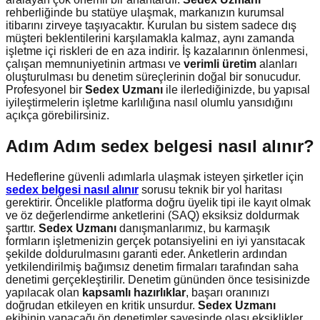
rehberliğinde bu statüye ulaşmak, markanızın kurumsal
itibarını zirveye taşıyacaktır. Kurulan bu sistem sadece dış
müşteri beklentilerini karşılamakla kalmaz, aynı zamanda
işletme içi riskleri de en aza indirir. İş kazalarının önlenmesi,
çalışan memnuniyetinin artması ve
verimli üretim
alanları
oluşturulması bu denetim süreçlerinin doğal bir sonucudur.
Profesyonel bir
Sedex Uzmanı
ile ilerlediğinizde, bu yapısal
iyileştirmelerin işletme karlılığına nasıl olumlu yansıdığını
açıkça görebilirsiniz.
Adım Adım
sedex belge
s
i nasıl alınır
?
Hedeflerine güvenli adımlarla ulaşmak isteyen şirketler için
sedex belgesi nasıl alınır
sorusu teknik bir yol haritası
gerektirir. Öncelikle platforma doğru üyelik tipi ile kayıt olmak
ve öz değerlendirme anketlerini (SAQ) eksiksiz doldurmak
şarttır.
Sedex Uzmanı
danışmanlarımız, bu karmaşık
formların işletmenizin gerçek potansiyelini en iyi yansıtacak
şekilde doldurulmasını garanti eder. Anketlerin ardından
yetkilendirilmiş bağımsız denetim firmaları tarafından saha
denetimi gerçekleştirilir. Denetim gününden önce tesisinizde
yapılacak olan
kapsamlı hazırlıklar
, başarı oranınızı
doğrudan etkileyen en kritik unsurdur.
Sedex Uzmanı
ekibinin yapacağı ön denetimler sayesinde olası eksiklikler