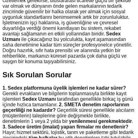
Özetlemek gerekirse, uluslararası ticarette güçlü bir şekilde
var olmak ve dünyanın önde gelen markalarının tedarik
zincirinde güvenilir bir halka olarak yer almak için sosyal
uygunluk standartlarını benimsemek artık bir zorunluluktur.
İşletmenizin işçi haklarına, iş güvenliğine ve çevresel
duyarlılığa verdiği önemi kanıtlayan bu sistem, rekabet
avantajı sağlamanın en etkili yollarından biridir.
Sedex
Uzmanı
ile çıkacağınız bu yolculukta, kayıt aşamasından
saha denetimine kadar tüm süreçler profesyonelce yönetilir.
Doğru hazırlık, sıfır hata prensibi ve alanında yetkin bir
rehberlikle, markanızı küresel pazarda çok daha güçlü ve
saygın bir konuma taşıyabilirsiniz.
Sık Sorulan Sorular
1. Sedex platformuna üyelik işlemleri ne kadar sürer?
Gerekli evrakların ve bilgilerin toplanmasıyla birlikte kayıt
işlemleri
Sedex Uzmanı
tarafından genellikle birkaç iş günü
içinde hızlıca tamamlanır.
2. SMETA denetim raporlarının
geçerliliği ne kadardır?
Geçerlilik süresi genellikle alıcıların
(müşterilerin) taleplerine göre değişmekle birlikte,
denetimlerin 1 veya 2 yılda bir
yenilenmesi gerekmektedir
.
3. Sadece üretim (imalat) yapan firmalar mı denetlenir?
Hayır; hizmet sektörü, lojistik, tarım ve paketleme gibi tedarik
zincirindeki
tüm halkalar
bu etik denetimlere tabi tutulabilir.