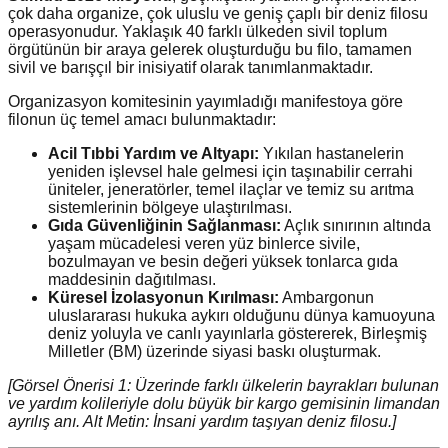
çok daha organize, çok uluslu ve geniş çaplı bir deniz filosu
operasyonudur. Yaklaşık 40 farklı ülkeden sivil toplum
örgütünün bir araya gelerek oluşturduğu bu filo, tamamen
sivil ve barışçıl bir inisiyatif olarak tanımlanmaktadır.
Organizasyon komitesinin yayımladığı manifestoya göre
filonun üç temel amacı bulunmaktadır:
Acil Tıbbi Yardım ve Altyapı:
Yıkılan hastanelerin
yeniden işlevsel hale gelmesi için taşınabilir cerrahi
üniteler, jeneratörler, temel ilaçlar ve temiz su arıtma
sistemlerinin bölgeye ulaştırılması.
Gıda Güvenliğinin Sağlanması:
Açlık sınırının altında
yaşam mücadelesi veren yüz binlerce sivile,
bozulmayan ve besin değeri yüksek tonlarca gıda
maddesinin dağıtılması.
Küresel İzolasyonun Kırılması:
Ambargonun
uluslararası hukuka aykırı olduğunu dünya kamuoyuna
deniz yoluyla ve canlı yayınlarla göstererek, Birleşmiş
Milletler (BM) üzerinde siyasi baskı oluşturmak.
[Görsel Önerisi 1: Üzerinde farklı ülkelerin bayrakları bulunan
ve yardım kolileriyle dolu büyük bir kargo gemisinin limandan
ayrılış anı. Alt Metin: İnsani yardım taşıyan deniz filosu.]