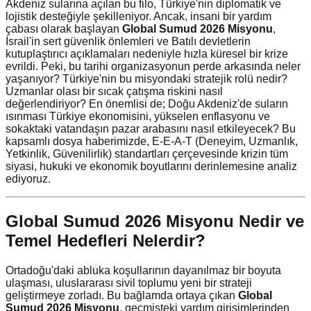
Akdeniz sularına açılan bu filo, Türkiye'nin diplomatik ve
lojistik desteğiyle şekilleniyor. Ancak, insani bir yardım
çabası olarak başlayan
Global Sumud 2026 Misyonu
,
İsrail'in sert güvenlik önlemleri ve Batılı devletlerin
kutuplaştırıcı açıklamaları nedeniyle hızla küresel bir krize
evrildi. Peki, bu tarihi organizasyonun perde arkasında neler
yaşanıyor? Türkiye'nin bu misyondaki stratejik rolü nedir?
Uzmanlar olası bir sıcak çatışma riskini nasıl
değerlendiriyor? En önemlisi de; Doğu Akdeniz'de suların
ısınması Türkiye ekonomisini, yükselen enflasyonu ve
sokaktaki vatandaşın pazar arabasını nasıl etkileyecek? Bu
kapsamlı dosya haberimizde, E-E-A-T (Deneyim, Uzmanlık,
Yetkinlik, Güvenilirlik) standartları çerçevesinde krizin tüm
siyasi, hukuki ve ekonomik boyutlarını derinlemesine analiz
ediyoruz.
Global Sumud 2026 Misyonu Nedir ve
Temel Hedefleri Nelerdir?
Ortadoğu'daki abluka koşullarının dayanılmaz bir boyuta
ulaşması, uluslararası sivil toplumu yeni bir strateji
geliştirmeye zorladı. Bu bağlamda ortaya çıkan
Global
Sumud 2026 Misyonu
, geçmişteki yardım girişimlerinden