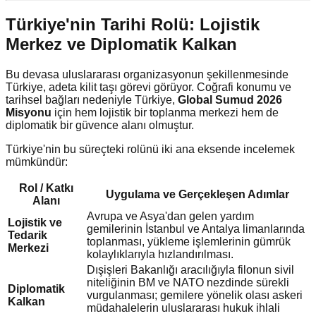
Türkiye'nin Tarihi Rolü: Lojistik
Merkez ve Diplomatik Kalkan
Bu devasa uluslararası organizasyonun şekillenmesinde
Türkiye, adeta kilit taşı görevi görüyor. Coğrafi konumu ve
tarihsel bağları nedeniyle Türkiye,
Global Sumud 2026
Misyonu
için hem lojistik bir toplanma merkezi hem de
diplomatik bir güvence alanı olmuştur.
Türkiye'nin bu süreçteki rolünü iki ana eksende incelemek
mümkündür:
Rol / Katkı
Uygulama ve Gerçekleşen Adımlar
Alanı
Avrupa ve Asya'dan gelen yardım
Lojistik ve
gemilerinin İstanbul ve Antalya limanlarında
Tedarik
toplanması, yükleme işlemlerinin gümrük
Merkezi
kolaylıklarıyla hızlandırılması.
Dışişleri Bakanlığı aracılığıyla filonun sivil
niteliğinin BM ve NATO nezdinde sürekli
Diplomatik
vurgulanması; gemilere yönelik olası askeri
Kalkan
müdahalelerin uluslararası hukuk ihlali