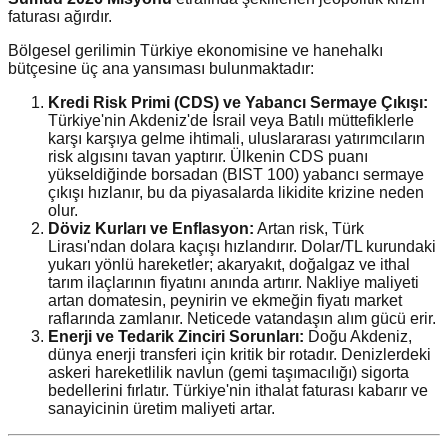
faturası ağırdır.
Bölgesel gerilimin Türkiye ekonomisine ve hanehalkı
bütçesine üç ana yansıması bulunmaktadır:
Kredi Risk Primi (CDS) ve Yabancı Sermaye Çıkışı:
Türkiye'nin Akdeniz'de İsrail veya Batılı müttefiklerle
karşı karşıya gelme ihtimali, uluslararası yatırımcıların
risk algısını tavan yaptırır. Ülkenin CDS puanı
yükseldiğinde borsadan (BIST 100) yabancı sermaye
çıkışı hızlanır, bu da piyasalarda likidite krizine neden
olur.
Döviz Kurları ve Enflasyon:
Artan risk, Türk
Lirası'ndan dolara kaçışı hızlandırır. Dolar/TL kurundaki
yukarı yönlü hareketler; akaryakıt, doğalgaz ve ithal
tarım ilaçlarının fiyatını anında artırır. Nakliye maliyeti
artan domatesin, peynirin ve ekmeğin fiyatı market
raflarında zamlanır. Neticede vatandaşın alım gücü erir.
Enerji ve Tedarik Zinciri Sorunları:
Doğu Akdeniz,
dünya enerji transferi için kritik bir rotadır. Denizlerdeki
askeri hareketlilik navlun (gemi taşımacılığı) sigorta
bedellerini fırlatır. Türkiye'nin ithalat faturası kabarır ve
sanayicinin üretim maliyeti artar.