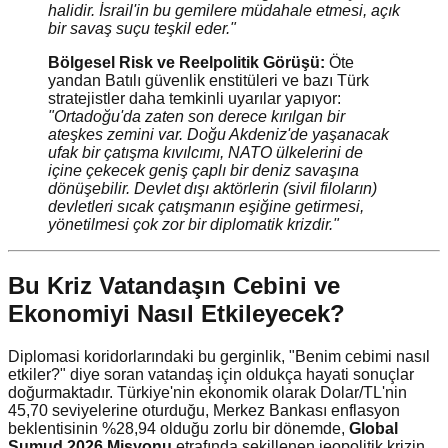
halidir. İsrail'in bu gemilere müdahale etmesi, açık
bir savaş suçu teşkil eder."
Bölgesel Risk ve Reelpolitik Görüşü:
Öte
yandan Batılı güvenlik enstitüleri ve bazı Türk
stratejistler daha temkinli uyarılar yapıyor:
"Ortadoğu'da zaten son derece kırılgan bir
ateşkes zemini var. Doğu Akdeniz'de yaşanacak
ufak bir çatışma kıvılcımı, NATO ülkelerini de
içine çekecek geniş çaplı bir deniz savaşına
dönüşebilir. Devlet dışı aktörlerin (sivil filoların)
devletleri sıcak çatışmanın eşiğine getirmesi,
yönetilmesi çok zor bir diplomatik krizdir."
Bu Kriz Vatandaşın Cebini ve
Ekonomiyi Nasıl Etkileyecek?
Diplomasi koridorlarındaki bu gerginlik, "Benim cebimi nasıl
etkiler?" diye soran vatandaş için oldukça hayati sonuçlar
doğurmaktadır. Türkiye'nin ekonomik olarak Dolar/TL'nin
45,70 seviyelerine oturduğu, Merkez Bankası enflasyon
beklentisinin %28,94 olduğu zorlu bir dönemde,
Global
Sumud 2026 Misyonu
etrafında şekillenen jeopolitik krizin