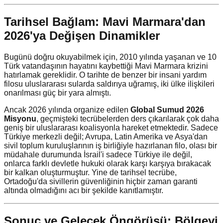
Tarihsel Bağlam: Mavi Marmara'dan
2026'ya Değişen Dinamikler
Bugünü doğru okuyabilmek için, 2010 yılında yaşanan ve 10
Türk vatandaşının hayatını kaybettiği Mavi Marmara krizini
hatırlamak gereklidir. O tarihte de benzer bir insani yardım
filosu uluslararası sularda saldırıya uğramış, iki ülke ilişkileri
onarılması güç bir yara almıştı.
Ancak 2026 yılında organize edilen
Global Sumud 2026
Misyonu
, geçmişteki tecrübelerden ders çıkarılarak çok daha
geniş bir uluslararası koalisyonla hareket etmektedir. Sadece
Türkiye merkezli değil; Avrupa, Latin Amerika ve Asya'dan
sivil toplum kuruluşlarının iş birliğiyle hazırlanan filo, olası bir
müdahale durumunda İsrail'i sadece Türkiye ile değil,
onlarca farklı devletle hukuki olarak karşı karşıya bırakacak
bir kalkan oluşturmuştur. Yine de tarihsel tecrübe,
Ortadoğu'da sivillerin güvenliğinin hiçbir zaman garanti
altında olmadığını acı bir şekilde kanıtlamıştır.
Sonuç ve Gelecek Öngörüsü: Bölgeyi