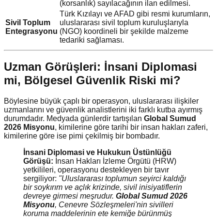
(korsanlık) sayılacağının ilan edilmesi.
Türk Kızılayı ve AFAD gibi resmi kurumların,
Sivil Toplum
uluslararası sivil toplum kuruluşlarıyla
Entegrasyonu
(NGO) koordineli bir şekilde malzeme
tedariki sağlaması.
Uzman Görüşleri: İnsani Diplomasi
mi, Bölgesel Güvenlik Riski mi?
Böylesine büyük çaplı bir operasyon, uluslararası ilişkiler
uzmanlarını ve güvenlik analistlerini iki farklı kutba ayırmış
durumdadır. Medyada günlerdir tartışılan
Global Sumud
2026 Misyonu
, kimilerine göre tarihi bir insan hakları zaferi,
kimilerine göre ise pimi çekilmiş bir bombadır.
İnsani Diplomasi ve Hukukun Üstünlüğü
Görüşü:
İnsan Hakları İzleme Örgütü (HRW)
yetkilileri, operasyonu destekleyen bir tavır
sergiliyor:
"Uluslararası toplumun seyirci kaldığı
bir soykırım ve açlık krizinde, sivil inisiyatiflerin
devreye girmesi meşrudur.
Global Sumud 2026
Misyonu
, Cenevre Sözleşmeleri'nin sivilleri
koruma maddelerinin ete kemiğe bürünmüş