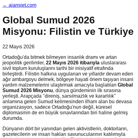
←
ajansjet.com
Global Sumud 2026
Misyonu: Filistin ve Türkiye
22 Mayıs 2026
Ortadoğu'da bitmek bilmeyen insanlık dramı ve artan
jeopolitik gerilimler,
22 Mayıs 2026 itibarıyla
uluslararası
sivil toplum kuruluşlarını tarihi bir inisiyatif etrafında
birleştirdi. Filistin halkına uygulanan ve yıllardır devam eden
ağır ambargoyu delmek, bölgeye hayati önem taşıyan insani
yardım malzemelerini ulaştırmak amacıyla başlatılan
Global
Sumud 2026 Misyonu
, dünya gündeminin ilk sırasına
yerleşti. Arapçada "direniş, sarsılmazlık ve kararlılık"
anlamına gelen Sumud kelimesinden ilham alan bu devasa
organizasyon, sadece Ortadoğu'nun değil, küresel
diplomasinin de en büyük sınavlarından biri haline gelmiş
durumda.
Dünyanın dört bir yanından gelen aktivistlerin, doktorların,
gazetecilerin ve insan hakları savunucularının katılımıyla