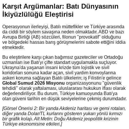
Karşıt Argümanlar: Batı Dünyasının
İkiyüzlülüğü Eleştirisi
Operasyonun ilerleyişi, Batılı müttefikler ve Türkiye arasında
da ciddi bir söylem savaşına neden olmaktadır. ABD ve bazı
Avrupa Birliği (AB) sözcüleri, filonun "provokatif" olduğunu
ve bölgedeki hassas barış görüşmelerini sabote ettiğini iddia
etmektedir.
Bu eleştirilere karşı çıkan bağımsız gazeteciler ve Ortadoğu
uzmanları ise Batı'yı çifte standart uygulamakla suçluyor.
Ukrayna'da yaşanan insani krizde tüm lojistik ve sivil
koridorları sonuna kadar açan, sivil yardım konvoylarına
askeri koruma sağlayan Batılı ülkelerin; iş Filistin'e gelince
Global Sumud 2026 Misyonu
organizasyonunu "güvenlik
tehdidi" olarak yaftalaması, uluslararası hukukun iflası olarak
değerlendiriliyor. Bu durum, Türkiye kamuoyunda Batı'ya
olan güveni tarihin en düşük seviyelerine çekmiş durumdadır.
[Görsel Önerisi 2: Bir yanda Akdeniz haritası ve gemi rotaları,
diğer yanda Dolar/TL kurlarını gösteren yukarı yönlü kırmızı
bir grafik kolajı. Alt Metin: Doğu Akdeniz jeopolitik krizinin
Türkiye ekonomisine etkileri.]