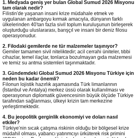
1. Medyada geniş yer bulan Global Sumud 2026 Misyonu
tam olarak nedir?
Filistin'de yaşanan insani krize müdahale etmek ve
uygulanan ambargoyu kırmak amacıyla, dünyanın farklı
ülkelerinden 40'tan fazla sivil toplum kuruluşunun birleşerek
oluşturduğu uluslararası, barışçıl ve insani bir deniz filosu
operasyonudur.
2. Filodaki gemilerde ne tür malzemeler taşınıyor?
Gemiler tamamen sivil niteliktedir; acil cerrahi üniteler, tıbbi
cihazlar, temel ilaçlar, tonlarca bozulmayan gıda malzemesi
ve temiz su arıtma sistemleri taşınmaktadır.
3. Gündemdeki Global Sumud 2026 Misyonu Türkiye için
neden bu kadar önemli?
Filonun lojistik hazırlık aşamasında Türk limanlarının
(İstanbul ve Antalya) merkez üssü olarak kullanılması ve
operasyonun diplomatik güvencesinin büyük ölçüde Türkiye
tarafından sağlanması, ülkeyi krizin tam merkezine
yerleştirmektedir.
4. Bu jeopolitik gerginlik ekonomiyi ve doları nasıl
etkiler?
Türkiye'nin sıcak çatışma riskinin olduğu bir bölgesel krize
müdahil olması, yabancı yatırımcıyı ürküterek risk primini