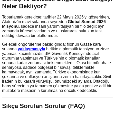
Neler Bekliyor?
Toparlamak gerekirse; tarihler 22 Mayıs 2026'yı gösterirken,
Akdeniz'in mavi sularında seyreden
Global Sumud 2026
Misyonu
, sadece insani yardım taşıyan bir filo değil; aynı
zamanda küresel vicdanın ve uluslararası hukukun test
edildiği devasa bir platformdur.
Gelecek öngörülerine bakıldığında; filonun Gazze kara
sularına
yaklaşmasıyla
birlikte diplomatik tansiyonun zirve
yapması kaçınılmazdır. BM Güvenlik Konseyi'nde acil
oturumlar yapılması ve Türkiye'nin diplomatik kanalları
sonuna kadar zorlaması beklenmektedir. Olası bir müdahale
senaryosu, sadece bölgesel bir savaşı tetiklemekle
kalmayacak, aynı zamanda Türkiye ekonomisinde kur
şoklarına ve enflasyon artışlarına zemin hazırlayacaktır. Sivil
iradenin bu kararlı yürüyüşü, önümüzdeki aylarda Ortadoğu
barış sürecinin ya tamamen çökmesine ya da yeni ve adil bir
müzakere masasının kurulmasına öncülük edecektir.
Sıkça Sorulan Sorular (FAQ)