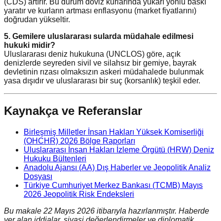
(CDS) artırır. Bu durum döviz kurlarında yukarı yönlü baskı
yaratır ve kurların artması enflasyonu (market fiyatlarını)
doğrudan yükseltir.
5. Gemilere uluslararası sularda müdahale edilmesi
hukuki midir?
Uluslararası deniz hukukuna (UNCLOS) göre, açık
denizlerde seyreden sivil ve silahsız bir gemiye, bayrak
devletinin rızası olmaksızın askeri müdahalede bulunmak
yasa dışıdır ve uluslararası bir suç (korsanlık) teşkil eder.
Kaynakça ve Referanslar
Birleşmiş Milletler İnsan Hakları Yüksek Komiserliği
(OHCHR) 2026 Bölge Raporları
Uluslararası İnsan Hakları İzleme Örgütü (HRW) Deniz
Hukuku Bültenleri
Anadolu Ajansı (AA) Dış Haberler ve Jeopolitik Analiz
Dosyası
Türkiye Cumhuriyet Merkez Bankası (TCMB) Mayıs
2026 Jeopolitik Risk Endeksleri
Bu makale 22 Mayıs 2026 itibarıyla hazırlanmıştır. Haberde
yer alan iddialar, siyasi değerlendirmeler ve diplomatik