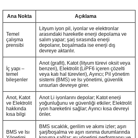
Ana Nokta
Açıklama
Lityum iyon pil, iyonlar ve elektronlar
Temel
arasındaki hareketle enerji depolama ve
çalışma
salım yapar; şarj sırasında enerji
prensibi
depolanır, boşalmada ise enerji dış
devreye aktarılır.
Anot (grafit), Katot (lityum türevi oksit veya
İç yapı –
benzeri), Elektrolit (LiPF6 içeren çözelti
temel
veya katı hal türevleri), Ayırıcı; Pil yönetim
bileşenler
sistemi (BMS) ve Isı yönetimi, güvenlik
unsurları devreye girer.
Anot, Katot
Anot Li iyonlarını depolar; Katot enerji
ve Elektrolit
yoğunluğunu ve güvenliği etkiler; Elektrolit
hakkında
iyon hareketini sağlar; Ayırıcı kısa devreyi
kısa bilgi
önler.
BMS sıcaklık, gerilim ve akımı izler; aşırı
BMS ve Isı
şarj/boşalma ve aşırı ısınma durumlarında
Yönetimi
koruma sağlar; ısı yönetimi performansı ve