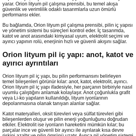
yarar. Orion lityum pil çalışma prensibi, bu temel akışa
güvenlik ve verimlilik odaklı tasarımlarla uzun ömürlü
performansı ekler.
Bu bağlamda, Orion lityum pil çalışma prensibi, pilin iç yapısı
ve yönetim sistemi bu süreçleri kontrol eder. İç tasarımda,
katot ve anot arasındaki kimyasal uyum, elektrolit seçimi ve
ayırıcı yapının rolü, enerjinin hızlı ve güvenli akışını sağlar.
Orion lityum pil iç yapı: anot, katot ve
ayırıcı ayrıntıları
Orion lityum pil iç yapı, bu pilin performansını belirleyen
temel bileşenleri görünür kılar: anot, katot, elektrolit, ayırıcı.
Orion lityum pil iç yapı ifadesiyle, her parçanın birbiriyle nasıl
uyumlu çalıştığını anlamak kolaylaşır. Anot çoğunlukla grafit
veya Li‑ko yapıların kullanıldığı, lityum iyonlarının
depolanmasına olanak tanıyan alanlar sağlar.
Katot materyalleri, oksit türevleri veya sülfat türevleri gibi
bileşenlerden oluşur ve pilin enerji yoğunluğunu doğrudan
etkiler. Elektrolit ise iyonların hareketini mümkün kılar; bu
parçalar ince ve güvenli bir ayırıcı ile ayrılarak kısa devre
riskini azaltır ve pilin ömrünü uzatır. Ayrıca pil yönetim sistemi