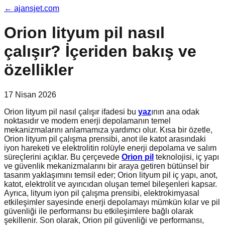
←
ajansjet.com
Orion lityum pil nasıl
çalışır? İçeriden bakış ve
özellikler
17 Nisan 2026
Orion lityum pil nasıl çalışır ifadesi bu
yaz
ının ana odak
noktasıdır ve modern enerji depolamanın temel
mekanizmalarını anlamamıza yardımcı olur. Kısa bir özetle,
Orion lityum pil çalışma prensibi, anot ile katot arasındaki
iyon hareketi ve elektrolitin rolüyle enerji depolama ve salım
süreçlerini açıklar. Bu çerçevede
Orion pil
teknolojisi, iç yapı
ve güvenlik mekanizmalarını bir araya getiren bütünsel bir
tasarım yaklaşımını temsil eder; Orion lityum pil iç yapı, anot,
katot, elektrolit ve ayırıcıdan oluşan temel bileşenleri kapsar.
Ayrıca, lityum iyon pil çalışma prensibi, elektrokimyasal
etkileşimler sayesinde enerji depolamayı mümkün kılar ve pil
güvenliği ile performansı bu etkileşimlere bağlı olarak
şekillenir. Son olarak, Orion pil güvenliği ve performansı,