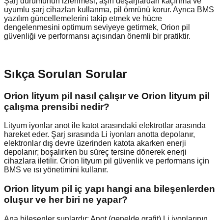
Şarj durumunun izlenmesi, aşırı deşarjlardan kaçınma ve
uyumlu şarj cihazları kullanma, pil ömrünü korur. Ayrıca BMS
yazılım güncellemelerini takip etmek ve hücre
dengelenmesini optimum seviyeye getirmek, Orion pil
güvenliği ve performansı açısından önemli bir pratiktir.
Sıkça Sorulan Sorular
Orion lityum pil nasıl çalışır ve Orion lityum pil
çalışma prensibi nedir?
Lityum iyonlar anot ile katot arasındaki elektrotlar arasında
hareket eder. Şarj sırasında Li iyonları anotta depolanır,
elektronlar dış devre üzerinden katota akarken enerji
depolanır; boşalırken bu süreç tersine dönerek enerji
cihazlara iletilir. Orion lityum pil güvenlik ve performans için
BMS ve ısı yönetimini kullanır.
Orion lityum pil iç yapı hangi ana bileşenlerden
oluşur ve her biri ne yapar?
Ana bileşenler şunlardır: Anot (genelde grafit) Li iyonlarının