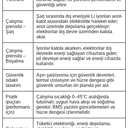
güvenliği artırır.
Şarj sırasında dış enerjiyle Li iyonları anot-
Çalışma
katot arasındaki elektrolitte hareket eder;
prensibi –
anot üzerinde depolama gerçekleşir;
Şarj
elektronlar dış devre üzerinden katota
akar.
İyonlar katota akarken, elektronlar dış
Çalışma
devrede enerji sağlayan cihazlara gider;
prensibi –
pil devreye enerji sağlar ve enerji cihazda
Boşalma
kullanılır.
Güvenlik
Aşırı şarj/ısınma için güvenlik devreleri,
odaklı
termal izolasyon ve hücre dengesi gibi
tasarım
güvenlik unsurları ön planda yer alır.
Pratik
Çalışma sıcaklığı 0–45°C aralığında
ipuçları
tutulmalı; uygun hava akışı ve soğutma
(performans
gerekir; BMS yazılım güncellemeleri ve
için)
hücre dengesi izlenmelidir.
Tüketici elektroniği, enerji depolama,