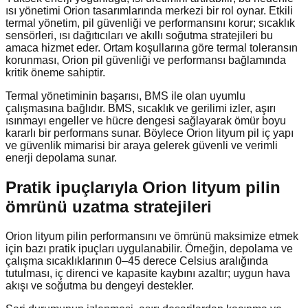
ısı yönetimi Orion tasarımlarında merkezi bir rol oynar. Etkili
termal yönetim, pil güvenliği ve performansını korur; sıcaklık
sensörleri, ısı dağıtıcıları ve akıllı soğutma stratejileri bu
amaca hizmet eder. Ortam koşullarına göre termal toleransın
korunması, Orion pil güvenliği ve performansı bağlamında
kritik öneme sahiptir.
Termal yönetiminin başarısı, BMS ile olan uyumlu
çalışmasına bağlıdır. BMS, sıcaklık ve gerilimi izler, aşırı
ısınmayı engeller ve hücre dengesi sağlayarak ömür boyu
kararlı bir performans sunar. Böylece Orion lityum pil iç yapı
ve güvenlik mimarisi bir araya gelerek güvenli ve verimli
enerji depolama sunar.
Pratik ipuçlarıyla Orion lityum pilin
ömrünü uzatma stratejileri
Orion lityum pilin performansını ve ömrünü maksimize etmek
için bazı pratik ipuçları uygulanabilir. Örneğin, depolama ve
çalışma sıcaklıklarının 0–45 derece Celsius aralığında
tutulması, iç direnci ve kapasite kaybını azaltır; uygun hava
akışı ve soğutma bu dengeyi destekler.