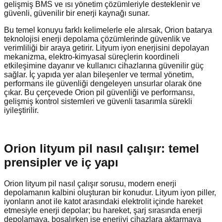
gelişmiş BMS ve ısı yönetim çözümleriyle desteklenir ve
güvenli, güvenilir bir enerji kaynağı sunar.
Bu temel konuyu farklı kelimelerle ele alırsak, Orion batarya
teknolojisi enerji depolama çözümlerinde güvenlik ve
verimliliği bir araya getirir. Lityum iyon enerjisini depolayan
mekanizma, elektro-kimyasal süreçlerin koordineli
etkileşimine dayanır ve kullanıcı cihazlarına güvenilir güç
sağlar. İç yapıda yer alan bileşenler ve termal yönetim,
performans ile güvenliği dengeleyen unsurlar olarak öne
çıkar. Bu çerçevede Orion pil güvenliği ve performansı,
gelişmiş kontrol sistemleri ve güvenli tasarımla sürekli
iyileştirilir.
Orion lityum pil nasıl çalışır: temel
prensipler ve iç yapı
Orion lityum pil nasıl çalışır sorusu, modern enerji
depolamanın kalbini oluşturan bir konudur. Lityum iyon piller,
iyonların anot ile katot arasındaki elektrolit içinde hareket
etmesiyle enerji depolar; bu hareket, şarj sırasında enerji
depolamaya, boşalırken ise enerjiyi cihazlara aktarmaya