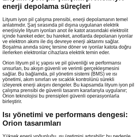
enerji depolama süreçleri
Lityum iyon pil çalışma prensibi, enerji depolamanın temel
anlatımıdır. Şarj sırasında pil dışına uygulanan elektrik
enerjisiyle lityum iyonları anot ile katot arasındaki elektrolit
içinde hareket eder; bu hareket, anotlarda depolanan iyonlar
ve elektron akımı ile dış devreye enerji aktarımı sağlar.
Boşalma anında süreç tersine döner ve iyonlar katota doğru
ilerlerken elektronlar cihazlara elektrik temin eder.
Orion lityum pil iç yapısı ve pil güvenliği ve performansı
unsurları, bu akışın güvenli ve verimli gerçekleşmesini
sağlar. Bu bağlamda, pil yönetim sistemi (BMS) ve ısı
yönetimi, akım sınırları ve sıcaklık kontrolünü sürekli
izleyerek enerji akışını dengeler. Bu kapsamda lityum iyon pil
çalışma prensibi de güvenli tasarım kararlarıyla uygulanır;
Orion teknolojisi bu prensipleri güvenli operasyonlarla
birleştirir.
Isı yönetimi ve performans dengesi:
Orion tasarımları
Yüksek enerji yoğunluğu, ısı üretimini artırabilir; bu nedenle