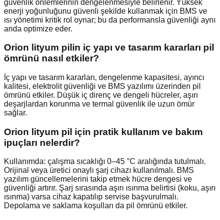
güvenlik önlemlerinin dengelenmesiyle belirlenir. Yüksek
enerji yoğunluğunu güvenli şekilde kullanmak için BMS ve
ısı yönetimi kritik rol oynar; bu da performansla güvenliği aynı
anda optimize eder.
Orion lityum pilin iç yapı ve tasarım kararları pil
ömrünü nasıl etkiler?
İç yapı ve tasarım kararları, dengelenme kapasitesi, ayırıcı
kalitesi, elektrolit güvenliği ve BMS yazılımı üzerinden pil
ömrünü etkiler. Düşük iç direnç ve dengeli hücreler, aşırı
deşarjlardan korunma ve termal güvenlik ile uzun ömür
sağlar.
Orion lityum pil için pratik kullanım ve bakım
ipuçları nelerdir?
Kullanımda: çalışma sıcaklığı 0–45 °C aralığında tutulmalı.
Orijinal veya üretici onaylı şarj cihazı kullanılmalı. BMS
yazılım güncellemelerini takip etmek hücre dengesi ve
güvenliği artırır. Şarj sırasında aşırı ısınma belirtisi (koku, aşırı
ısınma) varsa cihaz kapatılıp servise başvurulmalı.
Depolama ve saklama koşulları da pil ömrünü etkiler.