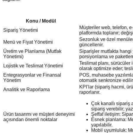
Konu / Modül
Müşteriler web, telefon, e
Sipariş Yönetimi
platformda toplanır; değişi
Sezonluk ve özel menüler 
Menü ve Fiyat Yönetimi
güncellenir.
Üretim ve Planlama (Mutfak
Siparişler mutfakta hangi 
Yönetimi)
porsiyonlama ve paketleme 
Teslimat planı, sürücüler i
Lojistik ve Teslimat Yönetimi
olarak optimize eder; tesl
Entegrasyonlar ve Finansal
POS, muhasebe yazılımları
Yönetim
otomatik senkronize edilir
KPI’lar (sipariş hacmi, ür
Analitik ve Raporlama
raporlanır.
Çok kanallı sipariş
sipariş verebilir; yaz
Ürün tasarımı ve müşteri deneyimi
Şeffaf iletişim: Sipa
açısından önemli noktalar
Esnek planlama: Men
yapılabilir.
Mobil uyumluluk: Mob