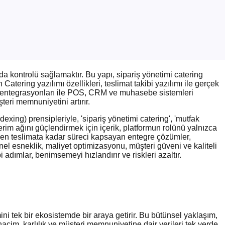
da kontrolü sağlamaktır. Bu yapı, sipariş yönetimi catering
atering yazılımı özellikleri, teslimat takibi yazılımı ile gerçek
mı entegrasyonları ile POS, CRM ve muhasebe sistemleri
teri memnuniyetini artırır.
xing) prensipleriyle, 'sipariş yönetimi catering', 'mutfak
Bu terim ağını güçlendirmek için içerik, platformun rolünü yalnızca
imden teslimata kadar süreci kapsayan entegre çözümler,
nel esneklik, maliyet optimizasyonu, müşteri güveni ve kaliteli
adımlar, benimsemeyi hızlandırır ve riskleri azaltır.
mini tek bir ekosistemde bir araya getirir. Bu bütünsel yaklaşım,
acim, karlılık ve müşteri memnuniyetine dair verileri tek yerde