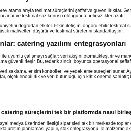
örev atamalarıyla teslimat süreçlerini şeffaf ve güvenilir kılar.
ni artar ve teslimat söz konusu olduğunda belirsizlikler azalır.
niyetini doğrudan etkiler. Etkin iletişim, öngörülebilir teslimat s
istik maliyetleri düşürür ve teslimat sürelerini standartlaştırır.
lar: catering yazılımı entegrasyonları
 uyumlu çalışmayı sağlar; veri akışını otomatikleştirir ve manue
a güvenilirleşir. Bu, tedarik zinciri boyunca operasyonel şeffaflığ
eri saklama, erişim kontrolleri ve yedekleme süreçleri sunar. Ay
lar, ölçeklenebilirlik ve veri bütünlüğü için kritik öneme sahipti
 catering süreçlerini tek bir platformda nasıl birleş
osyal medya üzerinden ilettiği siparişleri tek bir merkezde topla
akta üretim planlaması yapılır, stok entegrasyonu ile malzeme eksi