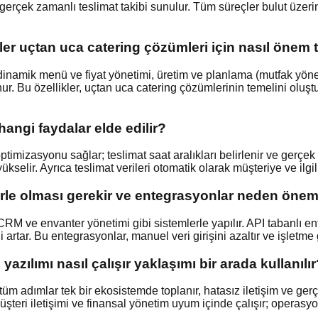
iye gerçek zamanlı teslimat takibi sunulur. Tüm süreçler bulut üze
ikler uçtan uca catering çözümleri için nasıl önem 
 dinamik menü ve fiyat yönetimi, üretim ve planlama (mutfak yönet
nur. Bu özellikler, uçtan uca catering çözümlerinin temelini olu
 hangi faydalar elde edilir?
optimizasyonu sağlar; teslimat saat aralıkları belirlenir ve gerçe
yükselir. Ayrıca teslimat verileri otomatik olarak müşteriye ve ilgil
erle olması gerekir ve entegrasyonlar neden önem
RM ve envanter yönetimi gibi sistemlerle yapılır. API tabanlı e
i artar. Bu entegrasyonlar, manuel veri girişini azaltır ve işletm
zılımı nasıl çalışır yaklaşımı bir arada kullanılı
adımlar tek bir ekosistemde toplanır, hatasız iletişim ve gerçek 
şteri iletişimi ve finansal yönetim uyum içinde çalışır; operasyone