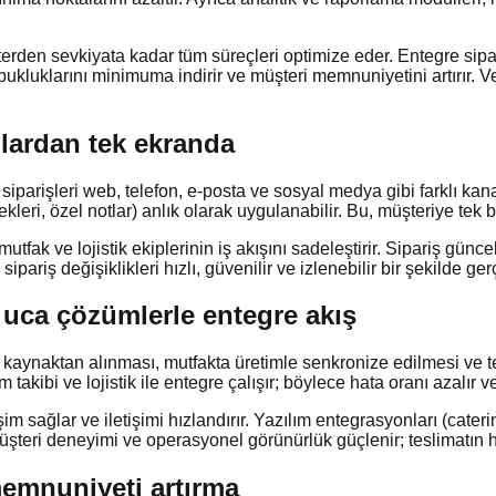
erden sevkiyata kadar tüm süreçleri optimize eder. Entegre sip
opukluklarını minimuma indirir ve müşteri memnuniyetini artırır. Ve
llardan tek ekranda
iparişleri web, telefon, e-posta ve sosyal medya gibi farklı kana
kleri, özel notlar) anlık olarak uygulanabilir. Bu, müşteriye tek b
utfak ve lojistik ekiplerinin iş akışını sadeleştirir. Sipariş günce
ariş değişiklikleri hızlı, güvenilir ve izlenebilir bir şekilde gerçe
an uca çözümlerle entegre akış
bir kaynaktan alınması, mutfakta üretimle senkronize edilmesi ve 
kibi ve lojistik ile entegre çalışır; böylece hata oranı azalır ve t
im sağlar ve iletişimi hızlandırır. Yazılım entegrasyonları (cat
teri deneyimi ve operasyonel görünürlük güçlenir; teslimatın her
 memnuniyeti artırma