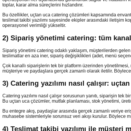
toplar, karar alma süreçlerini hızlandırır.
Bu özellikler, uçtan uca catering çözümleri kapsamında envant
teslimat takibi yazılımı sayesinde ekipler arasındaki iletişim k
operasyonel verimliği yükseltir.
2) Sipariş yönetimi catering: tüm kana
Sipariş yönetimi catering odaklı yaklaşım, müşterilerden gelen s
teslimatlar en aza iner, sipariş değişiklikleri (adet, menü seçene
Çok kanallı siparişlerin tek bir platform üzerinden yönetilmesi, m
müşteriye ve paydaşlara gerçek zamanlı olarak iletilir. Böylece sip
3) Catering yazılımı nasıl çalışır: uçt
Catering yazılımı nasıl çalışır sorusunun yanıtı, siparişin tek 
Bu uçtan uca çözümler, mutfak planlaması, stok yönetimi, üretim ta
Bu entegre akış, paydaşlar arasında gerçek zamanlı veriye eriş
muhasebe sistemleriyle sorunsuz veri akışı kurulur. Böylece müş
4) Teslimat takibi yazılımı ile müşteri