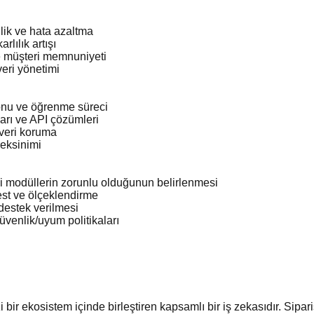
lik ve hata azaltma
rlılık artışı
ve müşteri memnuniyeti
eri yönetimi
nu ve öğrenme süreci
arı ve API çözümleri
 veri koruma
reksinimi
ngi modüllerin zorunlu olduğunun belirlenmesi
est ve ölçeklendirme
 destek verilmesi
üvenlik/uyum politikaları
i bir ekosistem içinde birleştiren kapsamlı bir iş zekasıdır. Sip