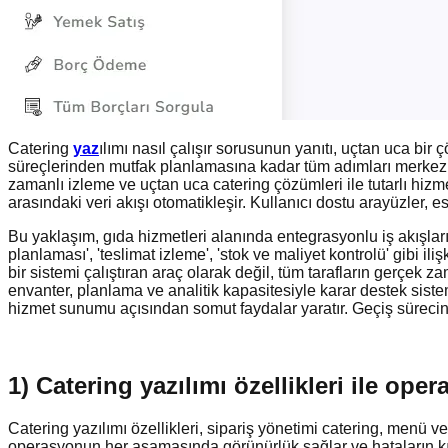
Catering
yaz
ılımı nasıl çalışır sorusunun yanıtı, uçtan uca bi
süreçlerinden mutfak planlamasına kadar tüm adımları merkezi bir 
zamanlı izleme ve uçtan uca catering çözümleri ile tutarlı h
arasındaki veri akışı otomatikleşir. Kullanıcı dostu arayüzler, e
Bu yaklaşım, gıda hizmetleri alanında entegrasyonlu iş akışları 
planlaması', 'teslimat izleme', 'stok ve maliyet kontrolü' gibi iliş
bir sistemi çalıştıran araç olarak değil, tüm tarafların gerçek
envanter, planlama ve analitik kapasitesiyle karar destek siste
hizmet sunumu açısından somut faydalar yaratır. Geçiş sürecinde 
1) Catering yazılımı özellikleri ile oper
Catering yazılımı özellikleri, sipariş yönetimi catering, menü ve
operasyonun her aşamasında görünürlük sağlar ve hataların kırıl