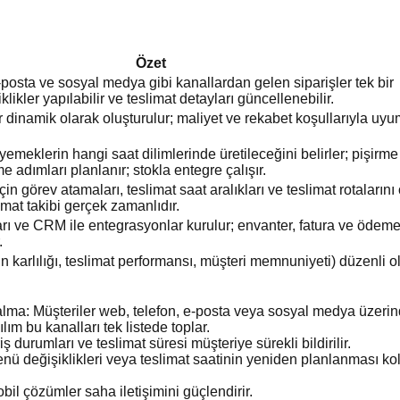
Özet
-posta ve sosyal medya gibi kanallardan gelen siparişler tek bir
klikler yapılabilir ve teslimat detayları güncellenebilir.
dinamik olarak oluşturulur; maliyet ve rekabet koşullarıyla uyum
yemeklerin hangi saat dilimlerinde üretileceğini belirler; pişirme 
adımları planlanır; stokla entegre çalışır.
çin görev atamaları, teslimat saat aralıkları ve teslimat rotalarını
imat takibi gerçek zamanlıdır.
 ve CRM ile entegrasyonlar kurulur; envanter, fatura ve ödeme
.
ün karlılığı, teslimat performansı, müşteri memnuniyeti) düzenli o
 alma: Müşteriler web, telefon, e-posta veya sosyal medya üzeri
ılım bu kanalları tek listede toplar.
riş durumları ve teslimat süresi müşteriye sürekli bildirilir.
ü değişiklikleri veya teslimat saatinin yeniden planlanması ko
il çözümler saha iletişimini güçlendirir.