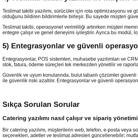
Teslimat takibi yazılımı, sürücüler için rota optimizasyonu ve g
olduğunu bildiren bildirimlerle birleşir. Bu sayede müşteri güve
Teslimat takibi, operasyonel verimliliği artırırken müşteri memnu
entegre çalışır ve genel deneyimi iyileştirir. Ayrıca bu modül, loj
5) Entegrasyonlar ve güvenli operasyon
Entegrasyonlar, POS sistemleri, muhasebe yazılımları ve CRM ile
stok, fatura, ödeme süreçleri tek merkezden yönetilir ve raporlam
Güvenlik ve uyum konularında, bulut tabanlı çözümler güvenli v
ile güvenlik riski azaltılır. Entegrasyonlar ve güvenli operasyon
Sıkça Sorulan Sorular
Catering yazılımı nasıl çalışır ve sipariş yönetimi
Bir catering yazılımı, müşterilerin web, telefon, e-posta veya s
seçenekleri, adetler ve teslimat adresleri güncellenebilir; mutf