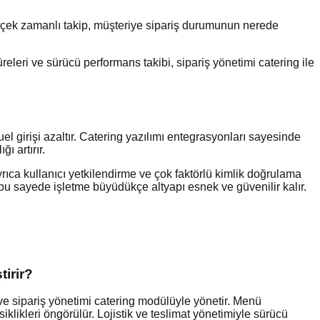
 Gerçek zamanlı takip, müşteriye sipariş durumunun nerede
üreleri ve sürücü performans takibi, sipariş yönetimi catering ile
l girişi azaltır. Catering yazılımı entegrasyonları sayesinde
ı artırır.
rıca kullanıcı yetkilendirme ve çok faktörlü kimlik doğrulama
r; bu sayede işletme büyüdükçe altyapı esnek ve güvenilir kalır.
tirir?
r ve sipariş yönetimi catering modülüyle yönetir. Menü
klikleri öngörülür. Lojistik ve teslimat yönetimiyle sürücü