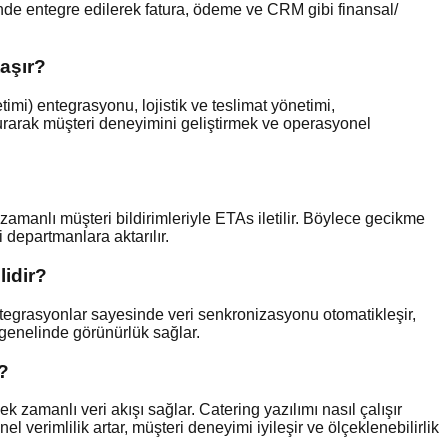
rinde entegre edilerek fatura, ödeme ve CRM gibi finansal/
taşır?
imi) entegrasyonu, lojistik ve teslimat yönetimi,
şturarak müşteri deneyimini geliştirmek ve operasyonel
k zamanlı müşteri bildirimleriyle ETAs iletilir. Böylece gecikme
i departmanlara aktarılır.
lidir?
ntegrasyonlar sayesinde veri senkronizasyonu otomatikleşir,
e genelinde görünürlük sağlar.
r?
zamanlı veri akışı sağlar. Catering yazılımı nasıl çalışır
l verimlilik artar, müşteri deneyimi iyileşir ve ölçeklenebilirlik