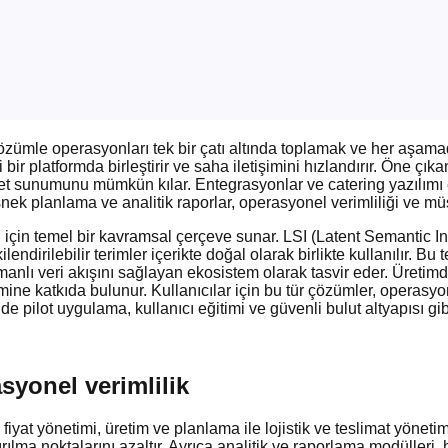
r çözümle operasyonları tek bir çatı altında toplamak ve her aşama
platformda birleştirir ve saha iletişimini hızlandırır. Öne çıkan C
izmet sunumunu mümkün kılar. Entegrasyonlar ve catering yazılı
snek planlama ve analitik raporlar, operasyonel verimliliği ve müş
için temel bir kavramsal çerçeve sunar. LSI (Latent Semantic Inde
kilendirilebilir terimler içerikte doğal olarak birlikte kullanılır. 
 zamanlı veri akışını sağlayan ekosistem olarak tasvir eder. Üret
mine katkıda bulunur. Kullanıcılar için bu tür çözümler, operasyo
pilot uygulama, kullanıcı eğitimi ve güvenli bulut altyapısı gibi 
asyonel verimlilik
 fiyat yönetimi, üretim ve planlama ile lojistik ve teslimat yöneti
ma noktalarını azaltır. Ayrıca analitik ve raporlama modülleri, h