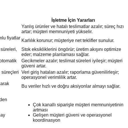
İşletme İçin Yararları
Yanlış ürünler ve hatalı teslimatlar azalır; süreç hızı
artar; müşteri memnuniyeti yükselir.
lu fiyatlar
Karlılık korunur; müşteriye net teklifler sunulur.
süreleri,
Stok eksikliklerini öngörür; üretim akışını optimize
eder; malzeme planlaması sağlar.
 otomatik
Gecikmeler azalır; teslimat süreleri iyileşir; müşteri
güveni artar.
 süreçleri
Veri giriş hataları azalır; raporlama güvenilirleşir;
operasyonel verimlilik artar.
larak
Bu veriler hızlı ve doğru aksiyonlar almayı sağlar.
nden
Çok kanallı siparişle müşteri memnuniyetinin
artması
lay
Gelişen müşteri güveni ve operasyonel
koordinasyon