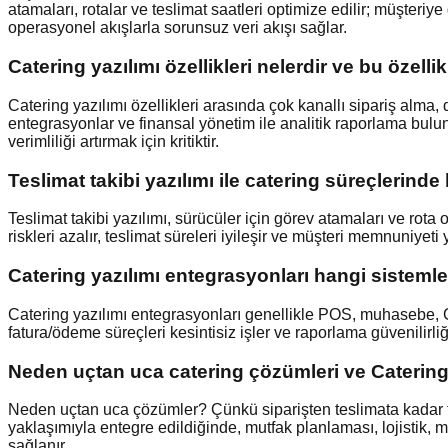
atamaları, rotalar ve teslimat saatleri optimize edilir; müşter
operasyonel akışlarla sorunsuz veri akışı sağlar.
Catering yazılımı özellikleri nelerdir ve bu özell
Catering yazılımı özellikleri arasında çok kanallı sipariş alma,
entegrasyonlar ve finansal yönetim ile analitik raporlama bulu
verimliliği artırmak için kritiktir.
Teslimat takibi yazılımı ile catering süreçlerinde
Teslimat takibi yazılımı, sürücüler için görev atamaları ve rota 
riskleri azalır, teslimat süreleri iyileşir ve müşteri memnuniyeti 
Catering yazılımı entegrasyonları hangi sisteml
Catering yazılımı entegrasyonları genellikle POS, muhasebe, C
fatura/ödeme süreçleri kesintisiz işler ve raporlama güvenilirliğ
Neden uçtan uca catering çözümleri ve Catering ya
Neden uçtan uca çözümler? Çünkü siparişten teslimata kadar tüm 
yaklaşımıyla entegre edildiğinde, mutfak planlaması, lojistik, mü
sağlanır.