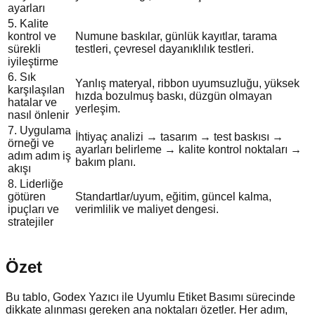
ayarları
5. Kalite
kontrol ve
Numune baskılar, günlük kayıtlar, tarama
sürekli
testleri, çevresel dayanıklılık testleri.
iyileştirme
6. Sık
Yanlış materyal, ribbon uyumsuzluğu, yüksek
karşılaşılan
hızda bozulmuş baskı, düzgün olmayan
hatalar ve
yerleşim.
nasıl önlenir
7. Uygulama
İhtiyaç analizi → tasarım → test baskısı →
örneği ve
ayarları belirleme → kalite kontrol noktaları →
adım adım iş
bakım planı.
akışı
8. Liderliğe
götüren
Standartlar/uyum, eğitim, güncel kalma,
ipuçları ve
verimlilik ve maliyet dengesi.
stratejiler
Özet
Bu tablo, Godex Yazıcı ile Uyumlu Etiket Basımı sürecinde
dikkate alınması gereken ana noktaları özetler. Her adım,