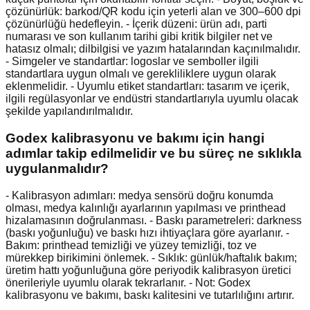
çözünürlük: barkod/QR kodu için yeterli alan ve 300–600 dpi
çözünürlüğü hedefleyin. - İçerik düzeni: ürün adı, parti
numarası ve son kullanım tarihi gibi kritik bilgiler net ve
hatasız olmalı; dilbilgisi ve yazım hatalarından kaçınılmalıdır.
- Simgeler ve standartlar: logoslar ve semboller ilgili
standartlara uygun olmalı ve gerekliliklere uygun olarak
eklenmelidir. - Uyumlu etiket standartları: tasarım ve içerik,
ilgili regülasyonlar ve endüstri standartlarıyla uyumlu olacak
şekilde yapılandırılmalıdır.
Godex kalibrasyonu ve bakımı için hangi
adımlar takip edilmelidir ve bu süreç ne sıklıkla
uygulanmalıdır?
- Kalibrasyon adımları: medya sensörü doğru konumda
olması, medya kalınlığı ayarlarının yapılması ve printhead
hizalamasının doğrulanması. - Baskı parametreleri: darkness
(baskı yoğunluğu) ve baskı hızı ihtiyaçlara göre ayarlanır. -
Bakım: printhead temizliği ve yüzey temizliği, toz ve
mürekkep birikimini önlemek. - Sıklık: günlük/haftalık bakım;
üretim hattı yoğunluğuna göre periyodik kalibrasyon üretici
önerileriyle uyumlu olarak tekrarlanır. - Not: Godex
kalibrasyonu ve bakımı, baskı kalitesini ve tutarlılığını artırır.