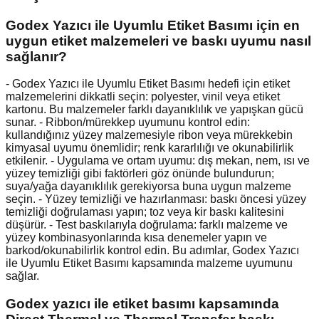
Godex Yazıcı ile Uyumlu Etiket Basımı için en
uygun etiket malzemeleri ve baskı uyumu nasıl
sağlanır?
- Godex Yazıcı ile Uyumlu Etiket Basımı hedefi için etiket
malzemelerini dikkatli seçin: polyester, vinil veya etiket
kartonu. Bu malzemeler farklı dayanıklılık ve yapışkan gücü
sunar. - Ribbon/mürekkep uyumunu kontrol edin:
kullandığınız yüzey malzemesiyle ribon veya mürekkebin
kimyasal uyumu önemlidir; renk kararlılığı ve okunabilirlik
etkilenir. - Uygulama ve ortam uyumu: dış mekan, nem, ısı ve
yüzey temizliği gibi faktörleri göz önünde bulundurun;
suya/yağa dayanıklılık gerekiyorsa buna uygun malzeme
seçin. - Yüzey temizliği ve hazırlanması: baskı öncesi yüzey
temizliği doğrulaması yapın; toz veya kir baskı kalitesini
düşürür. - Test baskılarıyla doğrulama: farklı malzeme ve
yüzey kombinasyonlarında kısa denemeler yapın ve
barkod/okunabilirlik kontrol edin. Bu adımlar, Godex Yazıcı
ile Uyumlu Etiket Basımı kapsamında malzeme uyumunu
sağlar.
Godex yazıcı ile etiket basımı kapsamında