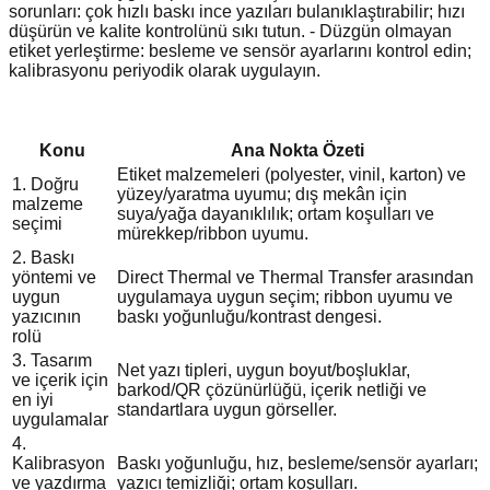
sorunları: çok hızlı baskı ince yazıları bulanıklaştırabilir; hızı
düşürün ve kalite kontrolünü sıkı tutun. - Düzgün olmayan
etiket yerleştirme: besleme ve sensör ayarlarını kontrol edin;
kalibrasyonu periyodik olarak uygulayın.
Konu
Ana Nokta Özeti
Etiket malzemeleri (polyester, vinil, karton) ve
1. Doğru
yüzey/yaratma uyumu; dış mekân için
malzeme
suya/yağa dayanıklılık; ortam koşulları ve
seçimi
mürekkep/ribbon uyumu.
2. Baskı
yöntemi ve
Direct Thermal ve Thermal Transfer arasından
uygun
uygulamaya uygun seçim; ribbon uyumu ve
yazıcının
baskı yoğunluğu/kontrast dengesi.
rolü
3. Tasarım
Net yazı tipleri, uygun boyut/boşluklar,
ve içerik için
barkod/QR çözünürlüğü, içerik netliği ve
en iyi
standartlara uygun görseller.
uygulamalar
4.
Kalibrasyon
Baskı yoğunluğu, hız, besleme/sensör ayarları;
ve yazdırma
yazıcı temizliği; ortam koşulları.