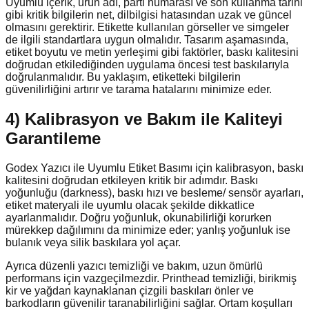
Uyumlu içerik, ürün adı, parti numarası ve son kullanma tarihi
gibi kritik bilgilerin net, dilbilgisi hatasından uzak ve güncel
olmasını gerektirir. Etikette kullanılan görseller ve simgeler
de ilgili standartlara uygun olmalıdır. Tasarım aşamasında,
etiket boyutu ve metin yerleşimi gibi faktörler, baskı kalitesini
doğrudan etkilediğinden uygulama öncesi test baskılarıyla
doğrulanmalıdır. Bu yaklaşım, etiketteki bilgilerin
güvenilirliğini artırır ve tarama hatalarını minimize eder.
4) Kalibrasyon ve Bakım ile Kaliteyi
Garantileme
Godex Yazıcı ile Uyumlu Etiket Basımı için kalibrasyon, baskı
kalitesini doğrudan etkileyen kritik bir adımdır. Baskı
yoğunluğu (darkness), baskı hızı ve besleme/ sensör ayarları,
etiket materyali ile uyumlu olacak şekilde dikkatlice
ayarlanmalıdır. Doğru yoğunluk, okunabilirliği korurken
mürekkep dağılımını da minimize eder; yanlış yoğunluk ise
bulanık veya silik baskılara yol açar.
Ayrıca düzenli yazıcı temizliği ve bakım, uzun ömürlü
performans için vazgeçilmezdir. Printhead temizliği, birikmiş
kir ve yağdan kaynaklanan çizgili baskıları önler ve
barkodların güvenilir taranabilirliğini sağlar. Ortam koşulları