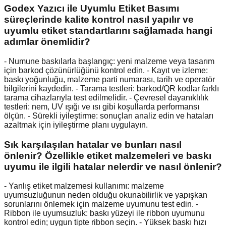
Godex Yazıcı ile Uyumlu Etiket Basımı
süreçlerinde kalite kontrol nasıl yapılır ve
uyumlu etiket standartlarını sağlamada hangi
adımlar önemlidir?
- Numune baskılarla başlangıç: yeni malzeme veya tasarım
için barkod çözünürlüğünü kontrol edin. - Kayıt ve izleme:
baskı yoğunluğu, malzeme parti numarası, tarih ve operatör
bilgilerini kaydedin. - Tarama testleri: barkod/QR kodlar farklı
tarama cihazlarıyla test edilmelidir. - Çevresel dayanıklılık
testleri: nem, UV ışığı ve ısı gibi koşullarda performansı
ölçün. - Sürekli iyileştirme: sonuçları analiz edin ve hataları
azaltmak için iyileştirme planı uygulayın.
Sık karşılaşılan hatalar ve bunları nasıl
önlenir? Özellikle etiket malzemeleri ve baskı
uyumu ile ilgili hatalar nelerdir ve nasıl önlenir?
- Yanlış etiket malzemesi kullanımı: malzeme
uyumsuzluğunun neden olduğu okunabilirlik ve yapışkan
sorunlarını önlemek için malzeme uyumunu test edin. -
Ribbon ile uyumsuzluk: baskı yüzeyi ile ribbon uyumunu
kontrol edin; uygun tipte ribbon seçin. - Yüksek baskı hızı