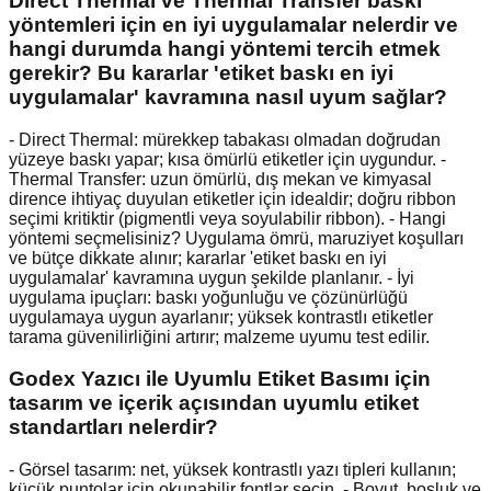
Direct Thermal ve Thermal Transfer baskı
yöntemleri için en iyi uygulamalar nelerdir ve
hangi durumda hangi yöntemi tercih etmek
gerekir? Bu kararlar 'etiket baskı en iyi
uygulamalar' kavramına nasıl uyum sağlar?
- Direct Thermal: mürekkep tabakası olmadan doğrudan
yüzeye baskı yapar; kısa ömürlü etiketler için uygundur. -
Thermal Transfer: uzun ömürlü, dış mekan ve kimyasal
dirence ihtiyaç duyulan etiketler için idealdir; doğru ribbon
seçimi kritiktir (pigmentli veya soyulabilir ribbon). - Hangi
yöntemi seçmelisiniz? Uygulama ömrü, maruziyet koşulları
ve bütçe dikkate alınır; kararlar 'etiket baskı en iyi
uygulamalar' kavramına uygun şekilde planlanır. - İyi
uygulama ipuçları: baskı yoğunluğu ve çözünürlüğü
uygulamaya uygun ayarlanır; yüksek kontrastlı etiketler
tarama güvenilirliğini artırır; malzeme uyumu test edilir.
Godex Yazıcı ile Uyumlu Etiket Basımı için
tasarım ve içerik açısından uyumlu etiket
standartları nelerdir?
- Görsel tasarım: net, yüksek kontrastlı yazı tipleri kullanın;
küçük puntolar için okunabilir fontlar seçin. - Boyut, boşluk ve