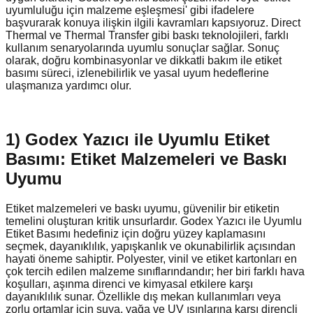
uyumluluğu için malzeme eşleşmesi' gibi ifadelere
başvurarak konuya ilişkin ilgili kavramları kapsıyoruz. Direct
Thermal ve Thermal Transfer gibi baskı teknolojileri, farklı
kullanım senaryolarında uyumlu sonuçlar sağlar. Sonuç
olarak, doğru kombinasyonlar ve dikkatli bakım ile etiket
basımı süreci, izlenebilirlik ve yasal uyum hedeflerine
ulaşmanıza yardımcı olur.
1) Godex Yazıcı ile Uyumlu Etiket
Basımı: Etiket Malzemeleri ve Baskı
Uyumu
Etiket malzemeleri ve baskı uyumu, güvenilir bir etiketin
temelini oluşturan kritik unsurlardır. Godex Yazıcı ile Uyumlu
Etiket Basımı hedefiniz için doğru yüzey kaplamasını
seçmek, dayanıklılık, yapışkanlık ve okunabilirlik açısından
hayati öneme sahiptir. Polyester, vinil ve etiket kartonları en
çok tercih edilen malzeme sınıflarındandır; her biri farklı hava
koşulları, aşınma direnci ve kimyasal etkilere karşı
dayanıklılık sunar. Özellikle dış mekan kullanımları veya
zorlu ortamlar için suya, yağa ve UV ışınlarına karşı dirençli