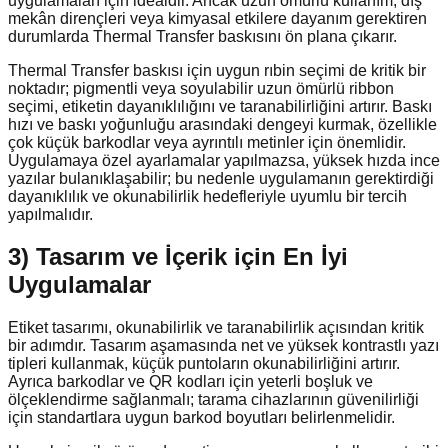
uygulamaları için idealdir. Ancak uzun ömürlü kullanım, dış
mekân dirençleri veya kimyasal etkilere dayanım gerektiren
durumlarda Thermal Transfer baskısını ön plana çıkarır.
Thermal Transfer baskısı için uygun rıbin seçimi de kritik bir
noktadır; pigmentli veya soyulabilir uzun ömürlü ribbon
seçimi, etiketin dayanıklılığını ve taranabilirliğini artırır. Baskı
hızı ve baskı yoğunluğu arasındaki dengeyi kurmak, özellikle
çok küçük barkodlar veya ayrıntılı metinler için önemlidir.
Uygulamaya özel ayarlamalar yapılmazsa, yüksek hızda ince
yazılar bulanıklaşabilir; bu nedenle uygulamanın gerektirdiği
dayanıklılık ve okunabilirlik hedefleriyle uyumlu bir tercih
yapılmalıdır.
3) Tasarım ve İçerik için En İyi
Uygulamalar
Etiket tasarımı, okunabilirlik ve taranabilirlik açısından kritik
bir adımdır. Tasarım aşamasında net ve yüksek kontrastlı yazı
tipleri kullanmak, küçük puntoların okunabilirliğini artırır.
Ayrıca barkodlar ve QR kodları için yeterli boşluk ve
ölçeklendirme sağlanmalı; tarama cihazlarının güvenilirliği
için standartlara uygun barkod boyutları belirlenmelidir.