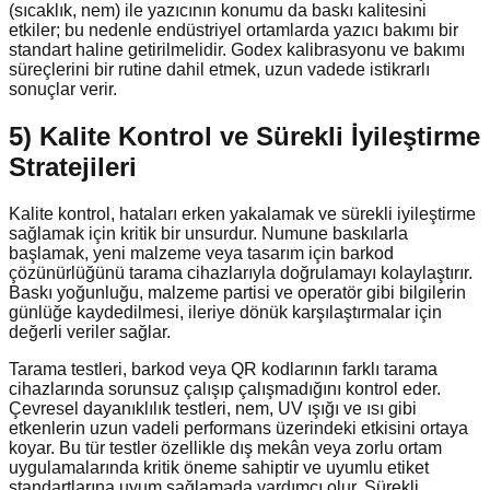
(sıcaklık, nem) ile yazıcının konumu da baskı kalitesini
etkiler; bu nedenle endüstriyel ortamlarda yazıcı bakımı bir
standart haline getirilmelidir. Godex kalibrasyonu ve bakımı
süreçlerini bir rutine dahil etmek, uzun vadede istikrarlı
sonuçlar verir.
5) Kalite Kontrol ve Sürekli İyileştirme
Stratejileri
Kalite kontrol, hataları erken yakalamak ve sürekli iyileştirme
sağlamak için kritik bir unsurdur. Numune baskılarla
başlamak, yeni malzeme veya tasarım için barkod
çözünürlüğünü tarama cihazlarıyla doğrulamayı kolaylaştırır.
Baskı yoğunluğu, malzeme partisi ve operatör gibi bilgilerin
günlüğe kaydedilmesi, ileriye dönük karşılaştırmalar için
değerli veriler sağlar.
Tarama testleri, barkod veya QR kodlarının farklı tarama
cihazlarında sorunsuz çalışıp çalışmadığını kontrol eder.
Çevresel dayanıklılık testleri, nem, UV ışığı ve ısı gibi
etkenlerin uzun vadeli performans üzerindeki etkisini ortaya
koyar. Bu tür testler özellikle dış mekân veya zorlu ortam
uygulamalarında kritik öneme sahiptir ve uyumlu etiket
standartlarına uyum sağlamada yardımcı olur. Sürekli