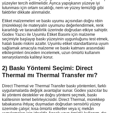
yüzeyler tercih edilmelidir. Ayrıca yapışkanın yüzeye iyi
tutunması için ortam sıcaklığı, nem ve yüzey temizliği gibi
faktörler dikkate alınmalıdır.
Etiket malzemeleri ve baskı uyumu açısından doğru rıbin
(mürekkep) ile materyalin uyumunu değerlendirmek, renk
kararlılığı ve taranabilirlik üzerinde doğrudan etkiye sahiptir.
Godex Yazıcı ile Uyumlu Etiket Basımı için malzeme
seçimiyle başlayıp baskı yüzeyinin uygunluğunu test etmek,
hatalı baskı riskini azaltır. Uyumlu etiket standartlarına uyum
sağlamak amacıyla malzeme ve baskı katmanı arasındaki
etkileşimleri önceden incelemek, uzun ömürlü kullanım
senaryolarında kaliteyi korur.
2) Baskı Yöntemi Seçimi: Direct
Thermal mı Thermal Transfer mı?
Direct Thermal ve Thermal Transfer baskı yöntemleri, farklı
uygulamalarda değişik avantajlar sunar. Godex yazıcılar bu
iki yöntemi destekler ve doğru yöntemi seçmek, baskı
kalitesinin temel belirleyicisidir. Direct Thermal, mürekkep
tabakasına ihtiyaç duymadan doğrudan sensörlü yüzey
üzerinde çalışır; kısa ömürlü etiketler veya iç mekân