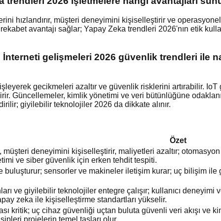
trendleri 2026 işletmelere hangi avantajları sun
ini hızlandırır, müşteri deneyimini kişiselleştirir ve operasyonel
e rekabet avantajı sağlar; Yapay Zeka trendleri 2026'nın etik kull
terneti gelişmeleri 2026 güvenlik trendleri ile na
işleyerek gecikmeleri azaltır ve güvenlik risklerini artırabilir. I
irir. Güncellemeler, kimlik yönetimi ve veri bütünlüğüne odaklan
lir; giyilebilir teknolojiler 2026 da dikkate alınır.
Özet
ır, müşteri deneyimini kişiselleştirir, maliyetleri azaltır; otomasyo
timi ve siber güvenlik için erken tehdit tespiti.
le buluşturur; sensorler ve makineler iletişim kurar; uç bilişim ile 
ları ve giyilebilir teknolojiler entegre çalışır; kullanıcı deneyimi ve
pay zeka ile kişiselleştirme standartları yükselir.
ı kritik; uç cihaz güvenliği uçtan buluta güvenli veri akışı ve ki
ipleri projelerin temel taşları olur.