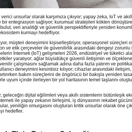
verici unsurlar olarak karşımıza çıkıyor; yapay zeka, IoT ve akıl
 bir entegrasyon sağlıyor; kurumsal stratejileri kökten dönüştüre
ulut, veri analitiği ve güvenlik perspektifleriyle yeniden konumla
 ekosistem kurmayı hedefliyor.
or, müşteri deneyimini kişiselleştiriyor, operasyonel süreçleri ot
 etik çerçeveler ile güvenilirlik arasındaki dengeyi zorunlu kılı
erin İnterneti (IoT) gelişmeleri 2026, endüstriyel ve tüketici ala
 etkiler yaratıyor; ağlar büyüdükçe güvenli iletişimin ve ölçekleneb
ilir çalışmasını sağlamak adına daha fazla yatırım ve politika gerekt
llanıcı deneyimini kesintisiz kılıyor; cihazlar arasındaki iletişim
ü artırırken bakım süreçlerini de öngörücü bir bakışla yeniden ta
rle uyum içinde ilerleyen bir yol haritasının temel taşlarını oluştu
ler, geleceğin dijital eğilimleri veya akıllı sistemlerin bütünleş
interneti ile yapay zekanın birleşimi, iş dünyasının rekabet gücün
lar, yeniliğin omurgasını oluşturan kritik unsurlar olarak öne çık
yı hedefler.