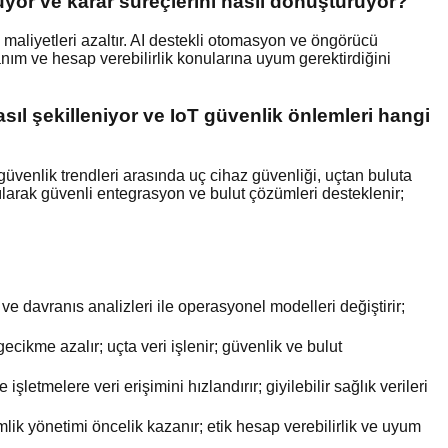
uyor ve karar süreçlerini nasıl dönüştürüyor?
 maliyetleri azaltır. AI destekli otomasyon ve öngörücü
anım ve hesap verebilirlik konularına uyum gerektirdiğini
sıl şekilleniyor ve IoT güvenlik önlemleri hangi
oT güvenlik trendleri arasında uç cihaz güvenliği, uçtan buluta
ılarak güvenli entegrasyon ve bulut çözümleri desteklenir;
n ve davranıs analizleri ile operasyonel modelleri değiştirir;
gecikme azalır; uçta veri işlenir; güvenlik ve bulut
 işletmelere veri erişimini hızlandırır; giyilebilir sağlık verileri
mlik yönetimi öncelik kazanır; etik hesap verebilirlik ve uyum