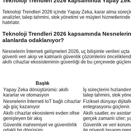
Teknoloji Trendleri 2026 kapsamında Yapay Zeka 
Teknoloji Trendleri 2026 içinde Yapay Zeka, karar alma süreçler
analizler, talep tahmini, stok yönetimi ve müşteri hizmetlerind
hatırlatır.
Teknoloji Trendleri 2026 kapsamında Nesnelerin İn
alanlarda odaklanıyor?
Nesnelerin İnterneti gelişmeleri 2026, uç bilişimle verileri uçta 
güvenli veri akışı ve katmanlı güvenlik çözümlerini önceliklend
akıllı cihazlar ekosisteminin güvenliği de bu çerçevede güçlendiri
Başlık
Yapay Zeka dönüştürümü: akıllı
İş süreçlerini hızlandır
kararlar ve otomasyon
talep tahmini, stok yöne
Nesnelerin İnterneti IoT bağlı cihazlar
Fiziksel dünyayı dijital
ağı güç kazanıyor
entegrasyonu güçlenir.
Akıllı cihazlar ekosistemi evden ofise
Akıllı saatler, ev asistan
genişleyen bir akış
gerçek zamanlı izler; ya
Güvenlik mahremiyet ve güvenilirlik
Güvenlik ve veri korumas
odakli bir dönüşüm
ile güvenli tasarım prens