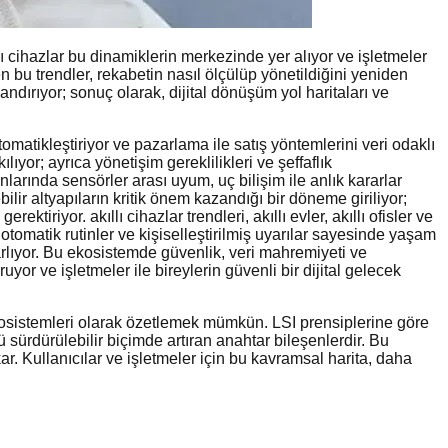
lı cihazlar bu dinamiklerin merkezinde yer alıyor ve işletmeler
n bu trendler, rekabetin nasıl ölçülüp yönetildiğini yeniden
ndırıyor; sonuç olarak, dijital dönüşüm yol haritaları ve
omatikleştiriyor ve pazarlama ile satış yöntemlerini veri odaklı
yor; ayrıca yönetişim gereklilikleri ve şeffaflık
nlarında sensörler arası uyum, uç bilişim ile anlık kararlar
ilir altyapıların kritik önem kazandığı bir döneme giriliyor;
iriyor. akıllı cihazlar trendleri, akıllı evler, akıllı ofisler ve
, otomatik rutinler ve kişiselleştirilmiş uyarılar sayesinde yaşam
sarlıyor. Bu ekosistemde güvenlik, veri mahremiyeti ve
ruyor ve işletmeler ile bireylerin güvenli bir dijital gelecek
ik ekosistemleri olarak özetlemek mümkün. LSI prensiplerine göre
ü sürdürülebilir biçimde artıran anahtar bileşenlerdir. Bu
ar. Kullanıcılar ve işletmeler için bu kavramsal harita, daha