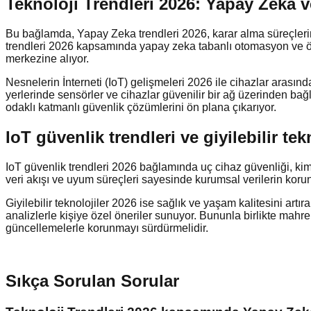
Teknoloji Trendleri 2026: Yapay Zeka 
Bu bağlamda, Yapay Zeka trendleri 2026, karar alma süreçlerini 
trendleri 2026 kapsamında yapay zeka tabanlı otomasyon ve öngör
merkezine alıyor.
Nesnelerin İnterneti (IoT) gelişmeleri 2026 ile cihazlar arasındak
yerlerinde sensörler ve cihazlar güvenilir bir ağ üzerinden bağl
odaklı katmanlı güvenlik çözümlerini ön plana çıkarıyor.
IoT güvenlik trendleri ve giyilebilir t
IoT güvenlik trendleri 2026 bağlamında uç cihaz güvenliği, ki
veri akışı ve uyum süreçleri sayesinde kurumsal verilerin korunm
Giyilebilir teknolojiler 2026 ise sağlık ve yaşam kalitesini artıra
analizlerle kişiye özel öneriler sunuyor. Bununla birlikte mahre
güncellemelerle korunmayı sürdürmelidir.
Sıkça Sorulan Sorular