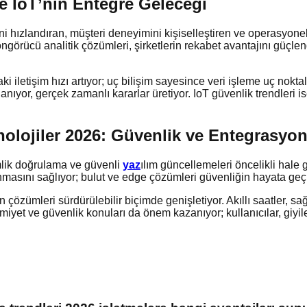
ve IoT’nin Entegre Geleceği
hızlandıran, müşteri deneyimini kişiselleştiren ve operasyonel m
ücü analitik çözümleri, şirketlerin rekabet avantajını güçlendiri
i iletişim hızı artıyor; uç bilişim sayesince veri işleme uç noktala
anıyor, gerçek zamanlı kararlar üretiyor. IoT güvenlik trendleri 
eknolojiler 2026: Güvenlik ve Entegrasyo
mlik doğrulama ve güvenli
yaz
ılım güncellemeleri öncelikli hale 
asını sağlıyor; bulut ve edge çözümleri güvenliğin hayata geçiril
n çözümleri sürdürülebilir biçimde genişletiyor. Akıllı saatler, sağl
miyet ve güvenlik konuları da önem kazanıyor; kullanıcılar, giyile