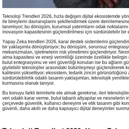
Teknoloji Trendleri 2026, hızla değişen dijital ekosistemde yön 
ile bireylerin davranışlarını şekillendirmek üzere derinlemesine
tanımlıyor; bu dönüşüm, kurumsal yatırımların odak noktalarını b
inovasyon kapasitesinin güçlendirilmesi için sürdürülebilir bir
Yapay Zeka trendleri 2026, karar destek sistemlerini güçlendiriy
bir yaklaşımla dönüştürüyor; bu dönüşüm, sorunsuz entegrasyon ve
mekanizmaları, işletmelerin risk yönetimini güçlendiriyor. Nesnel
alma kapasitesi ve enerji verimliliği üzerinde özellikle belirgin
bulut entegrasyonu ve veri güvenliği konuları ise bu ağların güven
giyilebilir teknolojiler arasındaki bütünleşmeyi güçlendirerek ku
kalitesini yükseltiyor; ekosistem, tedarik zinciri görünürlüğün
sürdürülebilirlik odaklı tasarım yaklaşımları, teknolojik yenilikle
kurmasına olanak tanıyor.
Bu konuyu farklı terimlerle ele almak gerekirse, ileri teknoloji
veri odaklı karar verme, bulut tabanlı altyapılar ve nesnelerin 
çerçevede güvenlik, kullanıcı deneyimi ve etik tasarım gibi konu
güvenli, daha akıllı ve daha kapsayıcı dijital deneyimler sunma