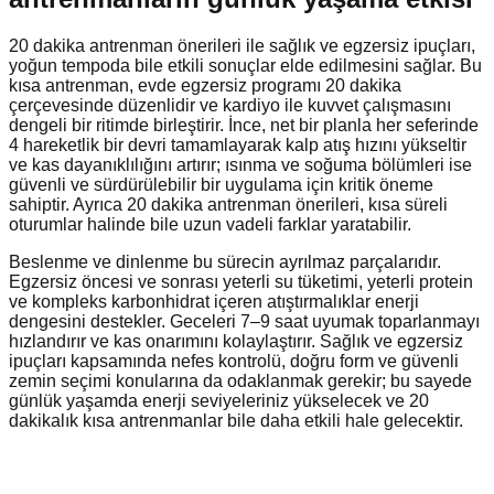
20 dakika antrenman önerileri ile sağlık ve egzersiz ipuçları,
yoğun tempoda bile etkili sonuçlar elde edilmesini sağlar. Bu
kısa antrenman, evde egzersiz programı 20 dakika
çerçevesinde düzenlidir ve kardiyo ile kuvvet çalışmasını
dengeli bir ritimde birleştirir. İnce, net bir planla her seferinde
4 hareketlik bir devri tamamlayarak kalp atış hızını yükseltir
ve kas dayanıklılığını artırır; ısınma ve soğuma bölümleri ise
güvenli ve sürdürülebilir bir uygulama için kritik öneme
sahiptir. Ayrıca 20 dakika antrenman önerileri, kısa süreli
oturumlar halinde bile uzun vadeli farklar yaratabilir.
Beslenme ve dinlenme bu sürecin ayrılmaz parçalarıdır.
Egzersiz öncesi ve sonrası yeterli su tüketimi, yeterli protein
ve kompleks karbonhidrat içeren atıştırmalıklar enerji
dengesini destekler. Geceleri 7–9 saat uyumak toparlanmayı
hızlandırır ve kas onarımını kolaylaştırır. Sağlık ve egzersiz
ipuçları kapsamında nefes kontrolü, doğru form ve güvenli
zemin seçimi konularına da odaklanmak gerekir; bu sayede
günlük yaşamda enerji seviyeleriniz yükselecek ve 20
dakikalık kısa antrenmanlar bile daha etkili hale gelecektir.