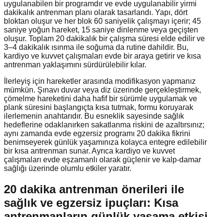
uygulanabilen bir programdır ve evde uygulanabilir yirmi
dakikalık antrenman planı olarak tasarlandı. Yapı, dört
bloktan oluşur ve her blok 60 saniyelik çalışmayı içerir; 45
saniye yoğun hareket, 15 saniye dinlenme veya geçişten
oluşur. Toplam 20 dakikalık bir çalışma süresi elde edilir ve
3–4 dakikalık ısınma ile soğuma da rutine dahildir. Bu,
kardiyo ve kuvvet çalışmaları evde bir araya getirir ve kısa
antrenman yaklaşımını sürdürülebilir kılar.
İlerleyiş için hareketler arasında modifikasyon yapmanız
mümkün. Şınavı duvar veya diz üzerinde gerçekleştirmek,
çömelme hareketini daha hafif bir sürümle uygulamak ve
plank süresini başlangıçta kısa tutmak, formu koruyarak
ilerlemenin anahtarıdır. Bu esneklik sayesinde sağlık
hedeflerine odaklanırken sakatlanma riskini de azaltırsınız;
aynı zamanda evde egzersiz programı 20 dakika fikrini
benimseyerek günlük yaşamınıza kolayca entegre edilebilir
bir kısa antrenman sunar. Ayrıca kardiyo ve kuvvet
çalışmaları evde eşzamanlı olarak güçlenir ve kalp-damar
sağlığı üzerinde olumlu etkiler yaratır.
20 dakika antrenman önerileri ile
sağlık ve egzersiz ipuçları: Kısa
antrenmanların günlük yaşama etkisi