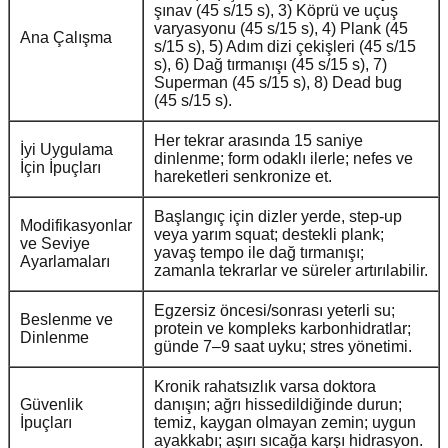
şınav (45 s/15 s), 3) Köprü ve uçuş
varyasyonu (45 s/15 s), 4) Plank (45
Ana Çalışma
s/15 s), 5) Adım dizi çekişleri (45 s/15
s), 6) Dağ tırmanışı (45 s/15 s), 7)
Superman (45 s/15 s), 8) Dead bug
(45 s/15 s).
Her tekrar arasında 15 saniye
İyi Uygulama
dinlenme; form odaklı ilerle; nefes ve
İçin İpuçları
hareketleri senkronize et.
Başlangıç için dizler yerde, step-up
Modifikasyonlar
veya yarım squat; destekli plank;
ve Seviye
yavaş tempo ile dağ tırmanışı;
Ayarlamaları
zamanla tekrarlar ve süreler artırılabilir.
Egzersiz öncesi/sonrası yeterli su;
Beslenme ve
protein ve kompleks karbonhidratlar;
Dinlenme
günde 7–9 saat uyku; stres yönetimi.
Kronik rahatsızlık varsa doktora
Güvenlik
danışın; ağrı hissedildiğinde durun;
İpuçları
temiz, kaygan olmayan zemin; uygun
ayakkabı; aşırı sıcağa karşı hidrasyon.