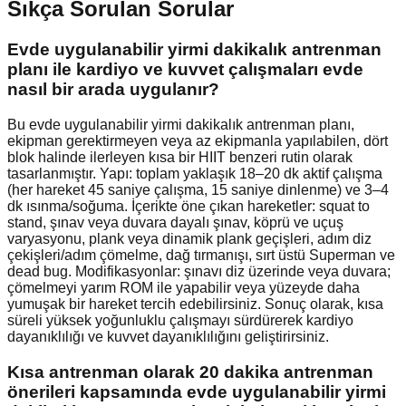
Sıkça Sorulan Sorular
Evde uygulanabilir yirmi dakikalık antrenman
planı ile kardiyo ve kuvvet çalışmaları evde
nasıl bir arada uygulanır?
Bu evde uygulanabilir yirmi dakikalık antrenman planı,
ekipman gerektirmeyen veya az ekipmanla yapılabilen, dört
blok halinde ilerleyen kısa bir HIIT benzeri rutin olarak
tasarlanmıştır. Yapı: toplam yaklaşık 18–20 dk aktif çalışma
(her hareket 45 saniye çalışma, 15 saniye dinlenme) ve 3–4
dk ısınma/soğuma. İçerikte öne çıkan hareketler: squat to
stand, şınav veya duvara dayalı şınav, köprü ve uçuş
varyasyonu, plank veya dinamik plank geçişleri, adım diz
çekişleri/adım çömelme, dağ tırmanışı, sırt üstü Superman ve
dead bug. Modifikasyonlar: şınavı diz üzerinde veya duvara;
çömelmeyi yarım ROM ile yapabilir veya yüzeyde daha
yumuşak bir hareket tercih edebilirsiniz. Sonuç olarak, kısa
süreli yüksek yoğunluklu çalışmayı sürdürerek kardiyo
dayanıklılığı ve kuvvet dayanıklılığını geliştirirsiniz.
Kısa antrenman olarak 20 dakika antrenman
önerileri kapsamında evde uygulanabilir yirmi