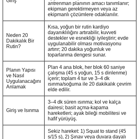
Giriş
antrenman planının amacı tanımlanır;
ekipman gerektirmeyen veya az
ekipmanlı çözümlere odaklanılır.
Kısa, yoğun bir rutin kardiyo
dayanıklılığını artırabilir, kuvveti
Neden 20
destekler ve esnekliği iyileştirir; evde
Dakikalık Bir
uygulanabilir olması motivasyonu
Rutin?
artırır; 20 dakika yoğunluk ve
toparlanma dengesi sunar.
Plan 4 ana blok, her blok 60 saniye
Planın Yapısı
çalışma (45 s yoğun, 15 s dinlenme)
ve Nasıl
içerir; toplam 4 tur ve 3–4 dk
Uygulanacağını
ısınma/soğuma ile 20 dakikalık çevrim
Anlamak
elde edilir.
3–4 dk süren ısınma; kol ve kalça
dairesi; basit açma-kapama
Giriş ve Isınma
hareketleri; ayak bileği mobilitesi ve
hafif yürüyüş.
Sekiz hareket: 1) Squat to stand (45
s/15 s), 2) Şınav veya duvara dayalı