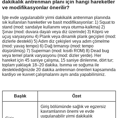
dakikalık antrenman planı için hangi hareketler
ve modifikasyonlar önerilir?
İşte evde uygulanabilir yirmi dakikalık antrenman planında
sık kullanılan hareketler ve basit modifikasyonlar: 1) Squat to
stand (mod: sandalye kullanımı veya oturma-kalkma) 2)
Şınav (mod: duvara dayalı veya diz üzerinde) 3) Köprü ve
uçuş varyasyonu 4) Plank veya dinamik plank geçişleri (mod:
dizlerle destekli) 5) Adım diz çekişleri veya adım çömelme
(mod: yavaş tempo) 6) Dağ tırmanışı (mod: tempo
düşürülmüş) 7) Superman (mod: kısıtlı ROM) 8) Dead bug
veya temel plank varyasyonu (mod: dizler yerde). Her
hareket için 45 saniye çalışma, 15 saniye dinlenme, dört tur;
toplam yaklaşık 18–20 dakika. Isınma ve soğuma ile
desteklediğinizde 20 dakika antrenman önerileri kapsamında
kardiyo ve kuvvet çalışmalarını aynı anda yapabilirsiniz.
Başlık
Özet
Giriş bölümünde sağlık ve egzersiz
kavramlarının önemi ve evde
uygulanabilir yirmi dakikalık