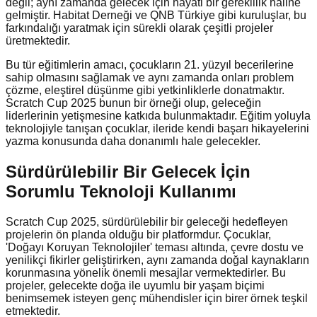
değil; aynı zamanda gelecek için hayati bir gereklilik haline
gelmiştir. Habitat Derneği ve QNB Türkiye gibi kuruluşlar, bu
farkındalığı yaratmak için sürekli olarak çeşitli projeler
üretmektedir.
Bu tür eğitimlerin amacı, çocukların 21. yüzyıl becerilerine
sahip olmasını sağlamak ve aynı zamanda onları problem
çözme, eleştirel düşünme gibi yetkinliklerle donatmaktır.
Scratch Cup 2025 bunun bir örneği olup, geleceğin
liderlerinin yetişmesine katkıda bulunmaktadır. Eğitim yoluyla
teknolojiyle tanışan çocuklar, ileride kendi başarı hikayelerini
yazma konusunda daha donanımlı hale gelecekler.
Sürdürülebilir Bir Gelecek İçin
Sorumlu Teknoloji Kullanımı
Scratch Cup 2025, sürdürülebilir bir geleceği hedefleyen
projelerin ön planda olduğu bir platformdur. Çocuklar,
'Doğayı Koruyan Teknolojiler' teması altında, çevre dostu ve
yenilikçi fikirler geliştirirken, aynı zamanda doğal kaynakların
korunmasına yönelik önemli mesajlar vermektedirler. Bu
projeler, gelecekte doğa ile uyumlu bir yaşam biçimi
benimsemek isteyen genç mühendisler için birer örnek teşkil
etmektedir.