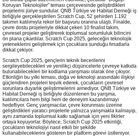
Koruyan Teknolojiler” teması çerçevesinde geliştirdikleri
projelerini jüriye sundular. QNB Türkiye ve Habitat Derneği iş
birliğiyle gerçekleştirilen Scratch Cup, 52 şehirden 1.192
takımın katılımıyla rekor bir başvuru oranına ulaştı. Finalde,
çevre dostu projeleriyle dikkat çeken 10 finalist takım,
çevresel projeler geliştirerek toplumsal sorumluluk bilincini
ön plana çıkardılar. Scratch Cup 2025, geleceğin teknolojik
yeteneklerini geliştirmek için çocuklara sunduğu fırsatlarla
dikkat çekiyor.
Scratch Cup 2025, gençlerin teknik becerilerini
sergileyebilecekleri ve yenilikçi düşüncelerle çevreye katkıda
bulunabilecekleri bir kodlama yarışması olarak öne çıkıyor.
Etkinliğin bu yılki teması, doğa ve teknoloji arasındaki ilişkiyi
güçlendiren projeleri teşvik ederek, çocukların çevresel
sorunlara duyarlık geliştirmelerini aimediyor. QNB Türkiye ve
Habitat Derneği iş birliğiyle düzenlenen bu yarışma,
katılımcılara hem bilgi hem de deneyim kazandırmayı
hedefliyor. Genç yarışmacılar, çevre korunması üzerine
geliştirdikleri yaratıcı projelerle yalnızca yarışmakla kalmayıp,
aynı zamanda toplumsal katkı sağlamak için yeni fikirler
ortaya koyuyorlar. Böylece, Scratch Cup 2025 etkinliği,
çocukların teknolojiyi nasıl etkili bir şekilde
kullanabileceklerini gösteren bir platform görevi üstleniyor.