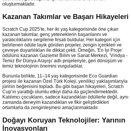
oluşturmaktadır.
Kazanan Takımlar ve Başarı Hikayeleri
Scratch Cup 2025'te, her iki yaş kategorisinde öne çıkan
kazanan takımlar, genç yeteneklerin başarılarını ve
yaratıcılıklarını sergileme fırsatı buldular. Her kategori için
belirlenen ödüle layık görülen projeler, zengin içerikleri ve
çevreye duyarlılıkları ile dikkat çekti. Örneğin, 'En İyi Proje'
ödülünü kazanan Gaziemir Bilim ve Sanat Merkezi, 'Viridya -
Temiz Bir Dünya Arayışı' adlı projeleriyle, geri dönüşüm ve
temiz teknolojinin önemini vurguladılar.
Bununla birlikte, 11–14 yaş kategorisinde Eco Guardian
projesi ile kazanan Özel Türk Koleji, yenilikçi yaklaşımlarıyla
jürinin beğenisini topladı. Bu gibi başarı hikayeleri, Scratch
Cup’ın yarattığı olumlu etkiyi daha da güçlendirmektedir.
Katılımcı çocukların, sadece kazandıkları ödüllerle değil, aynı
zamanda deneyim kazandıkları ve fikir geliştirdikleri
ortamlarla da zenginleşmesi amaçlanmaktadır.
Doğayı Koruyan Teknolojiler: Yarının
İnovasyonları