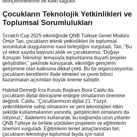
bilinçlenmelerine de katkı sağladı.
Çocukların Teknolojik Yetkinlikleri ve
Toplumsal Sorumlulukları
Scratch Cup 2025 etkinliğinde QNB Türkiye Genel Müdürü
Ömür Tan, çocukların teknik yetkinlikleri ile toplumsal
sorumluluk duygularının nasıl birleştiğini vurguladı. Tan, "Bu
yıl rekor sayıda başvuru aldık ve çocuklarımız, 'Doğayı
Koruyan Teknoloji' temasıyla toplumlarına duyarlı projeler
geliştirdiler," şeklinde konuşarak, etkinliğin gençlerin
gelişimine olan katkısına dikkat çekti. Bu tür organizasyonlar,
çocukların kendilerini ifade etmeleri ve çevre bilinci
kazanmaları açısından büyük öneme sahiptir.
Habitat Derneği İcra Kurulu Başkanı Bora Caldu da,
çocukların dijital dönüşüme entegre olmalarının önemine
değindi. Caldu, "Çocuklarımızın dijital 21. Yüzyıl
yetkinliklerine sahip olmalarını ve yeni teknolojileri etkin
şekilde kullanmalarının yanında, geliştiricileri olmalarını da
istiyoruz," ifadelerini kullanarak, bu bağlamda uzun yıllardır
QNB Türkiye ile birlikte yürütülen projelerin ve eğitimlerin
önemini vurguladı. Eğitimlerin temel amaçlarından biri,
çocukların teknolojiyi toplumsal fayda için nasıl