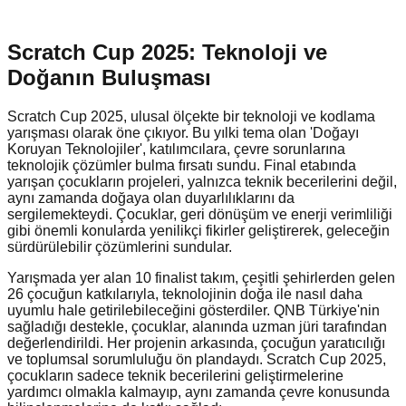
Scratch Cup 2025: Teknoloji ve
Doğanın Buluşması
Scratch Cup 2025, ulusal ölçekte bir teknoloji ve kodlama
yarışması olarak öne çıkıyor. Bu yılki tema olan 'Doğayı
Koruyan Teknolojiler', katılımcılara, çevre sorunlarına
teknolojik çözümler bulma fırsatı sundu. Final etabında
yarışan çocukların projeleri, yalnızca teknik becerilerini değil,
aynı zamanda doğaya olan duyarlılıklarını da
sergilemekteydi. Çocuklar, geri dönüşüm ve enerji verimliliği
gibi önemli konularda yenilikçi fikirler geliştirerek, geleceğin
sürdürülebilir çözümlerini sundular.
Yarışmada yer alan 10 finalist takım, çeşitli şehirlerden gelen
26 çocuğun katkılarıyla, teknolojinin doğa ile nasıl daha
uyumlu hale getirilebileceğini gösterdiler. QNB Türkiye'nin
sağladığı destekle, çocuklar, alanında uzman jüri tarafından
değerlendirildi. Her projenin arkasında, çocuğun yaratıcılığı
ve toplumsal sorumluluğu ön plandaydı. Scratch Cup 2025,
çocukların sadece teknik becerilerini geliştirmelerine
yardımcı olmakla kalmayıp, aynı zamanda çevre konusunda