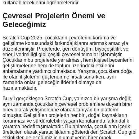
kullanabileceklerini öğrenmeleridir.
Çevresel Projelerin Önemi ve
Geleceğimiz
Scratch Cup 2025, çocukların çevrelerini koruma ve
geliştirme konusundaki farkındalıklarını artırmak amacıyla
düzenlenmiştir. Projelerde, geri dönüşüm, biyoçeşitlilik ve
enerji verimliliği gibi çeşitli çevresel temalar işlenmiştir.
Çocukların bu projelerde yer alması, hem kişisel becerilerini
geliştirmelerine hem de toplum üzerindeki etkilerini
anlamalarına yardımcı olmaktadır. Yarışma, çocuklara doğa
ile olan ilişkilerini güçlendirme fırsatı sunarken, aynı
zamanda onları geleceğin liderleri olmaya da
hazırlamaktadır.
Bu yıl gerçekleşen Scratch Cup, yalnızca bir yarışma değil;
aynı zamanda çocukların çevresel problemlere duyarlı birer
birey olarak yetişmelerine olanak tanıyan bir platform
olmuştur. Geliştirilen projelerin her biri, doğal kaynakların
korunması ve sürdürülebilir yaşam konularında farkındalık
yaratma hedefi taşımaktadır. Bu anlamda, çocukların içerik
üreticileri olarak yaratıcılıklarını gösterdikleri Scratch Cup gibi
etkinlikler, geleceğimiz için umut verici birer örnek