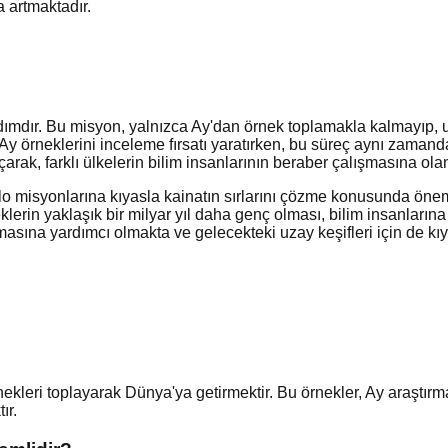
a artmaktadır.
adımdır. Bu misyon, yalnızca Ay'dan örnek toplamakla kalmayıp, ul
 Ay örneklerini inceleme fırsatı yaratırken, bu süreç aynı zaman
 açarak, farklı ülkelerin bilim insanlarının beraber çalışmasına ol
lo misyonlarına kıyasla kainatın sırlarını çözme konusunda önem
eklerin yaklaşık bir milyar yıl daha genç olması, bilim insanlarına
masına yardımcı olmakta ve gelecekteki uzay keşifleri için de kı
eri toplayarak Dünya'ya getirmektir. Bu örnekler, Ay araştırmal
ır.