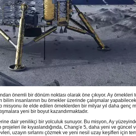
sından önemli bir dönüm noktası olarak öne çıkıyor. Ay örnekler
en bilim insanlarının bu örnekler üzerinde çalışmalar yapabilecek 
llo misyonu ile elde edilen örneklerden bir milyar yıl daha genç 
artışmalara yeni bir boyut kazandırmaktadır.
erine dair yenilikçi bir yolculuk sunuyor. Bu misyon, Ay yüzeyind
lo projeleri ile kıyaslandığında, Chang'e 5, daha yeni ve güncel 
leri, uzayın sırlarını çözmek ve yeni nesil uzay keşifleri için te