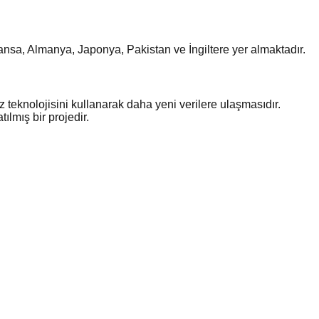
ransa, Almanya, Japonya, Pakistan ve İngiltere yer almaktadır.
teknolojisini kullanarak daha yeni verilere ulaşmasıdır.
ılmış bir projedir.