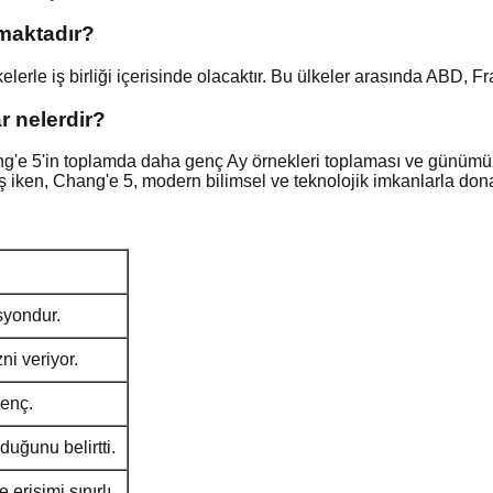
pmaktadır?
erle iş birliği içerisinde olacaktır. Bu ülkeler arasında ABD, F
r nelerdir?
g'e 5'in toplamda daha genç Ay örnekleri toplaması ve günümüz 
uş iken, Chang'e 5, modern bilimsel ve teknolojik imkanlarla donat
syondur.
ni veriyor.
genç.
duğunu belirtti.
erişimi sınırlı.