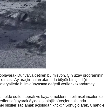
i toplayarak Dünya'ya getiren bu misyon, Çin uzay programının
olması, Ay araştırmaları alanında büyük bir işbirliği
materyallerle bilim dünyasına değerli veriler kazandırmayı
en elde edilen toprak ve kaya örneklerinin bilimsel incelemesi
veriler sağlayarak Ay'daki jeolojik süreçler hakkında
mel bilgiler sağlamak açısından kritiktir. Sonuç olarak, Chang'e