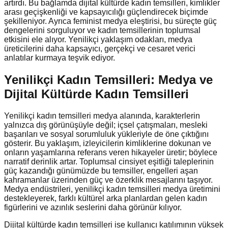
artırdı. Bu bağlamda dijital kültürde kadın temsilleri, kimlikler
arası geçişkenliği ve kapsayıcılığı güçlendirecek biçimde
şekilleniyor. Ayrıca feminist medya eleştirisi, bu süreçte güç
dengelerini sorguluyor ve kadın temsillerinin toplumsal
etkisini ele alıyor. Yenilikçi yaklaşım odakları, medya
üreticilerini daha kapsayıcı, gerçekçi ve cesaret verici
anlatılar kurmaya teşvik ediyor.
Yenilikçi Kadın Temsilleri: Medya ve
Dijital Kültürde Kadın Temsilleri
Yenilikçi kadın temsilleri medya alanında, karakterlerin
yalnızca dış görünüşüyle değil; içsel çatışmaları, mesleki
başarıları ve sosyal sorumluluk yükleriyle de öne çıktığını
gösterir. Bu yaklaşım, izleyicilerin kimliklerine dokunan ve
onların yaşamlarına referans veren hikayeler üretir; böylece
narratif derinlik artar. Toplumsal cinsiyet eşitliği taleplerinin
güç kazandığı günümüzde bu temsiller, engelleri aşan
kahramanlar üzerinden güç ve özerklik mesajlarını taşıyor.
Medya endüstrileri, yenilikçi kadın temsilleri medya üretimini
destekleyerek, farklı kültürel arka planlardan gelen kadın
figürlerini ve azınlık seslerini daha görünür kılıyor.
Dijital kültürde kadın temsilleri ise kullanıcı katılımının yüksek