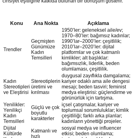
cinsiyet eşitliğine katkıda bulunan bir dönüşüm gösterir.
Konu
Ana Nokta
Açıklama
1950’ler: geleneksel aile/ev;
1970–80’ler: bağımsız kadınlar;
Geçmişten
1990’lar–2000’ler: çeşitlilik;
Günümüze
2010’lar–2020’ler: dijital
Trendler
Kadın
platformlar ve çok katmanlı
Temsilleri
kimlikler; alt başlıklar:
bağımsızlık, liderlik, beden
olumlaması, çeşitlilik.
duygusal zayıflıkla damgalama;
Kadın
Stereotiplerin
kariyer odaklı ama aile dengesi
Stereotipleri
üretimi ve
mesajı; beden tasviri; feminist
ve Eleştirisi
kırılması
medya eleştirisi: güçlendirme ve
görünürlük için tartışma.
Yenilikler:
içsel çatışmalar, kariyer ve
Güçlü ve çok
Yenilikçi
toplumsal sorumluluklar; kimlik
boyutlu
Kadın
çeşitliliği; farklı arka planlar;
karakterler
Temsilleri
kadınların yönettiği projeler.
Dijital
sosyal medya ve influencer
Katmanlı ve
Kültürde
etkisi; beden olumlama;
hızlı