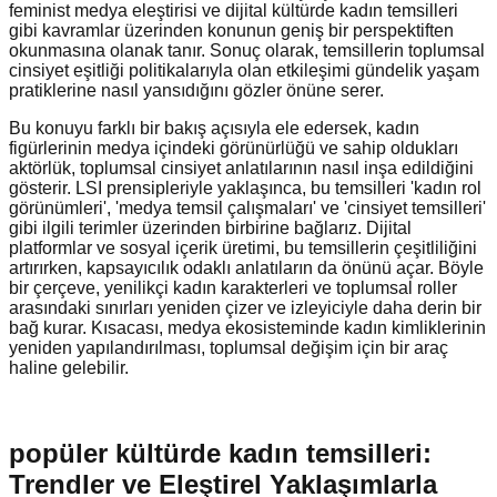
feminist medya eleştirisi ve dijital kültürde kadın temsilleri
gibi kavramlar üzerinden konunun geniş bir perspektiften
okunmasına olanak tanır. Sonuç olarak, temsillerin toplumsal
cinsiyet eşitliği politikalarıyla olan etkileşimi gündelik yaşam
pratiklerine nasıl yansıdığını gözler önüne serer.
Bu konuyu farklı bir bakış açısıyla ele edersek, kadın
figürlerinin medya içindeki görünürlüğü ve sahip oldukları
aktörlük, toplumsal cinsiyet anlatılarının nasıl inşa edildiğini
gösterir. LSI prensipleriyle yaklaşınca, bu temsilleri 'kadın rol
görünümleri', 'medya temsil çalışmaları' ve 'cinsiyet temsilleri'
gibi ilgili terimler üzerinden birbirine bağlarız. Dijital
platformlar ve sosyal içerik üretimi, bu temsillerin çeşitliliğini
artırırken, kapsayıcılık odaklı anlatıların da önünü açar. Böyle
bir çerçeve, yenilikçi kadın karakterleri ve toplumsal roller
arasındaki sınırları yeniden çizer ve izleyiciyle daha derin bir
bağ kurar. Kısacası, medya ekosisteminde kadın kimliklerinin
yeniden yapılandırılması, toplumsal değişim için bir araç
haline gelebilir.
popüler kültürde kadın temsilleri:
Trendler ve Eleştirel Yaklaşımlarla