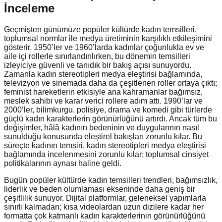
İnceleme
Geçmişten günümüze popüler kültürde kadın temsilleri,
toplumsal normlar ile medya üretiminin karşılıklı etkileşimini
gösterir. 1950’ler ve 1960’larda kadınlar çoğunlukla ev ve
aile içi rollerle sınırlandırılırken, bu dönemin temsilleri
izleyiciye güvenli ve tanıdık bir bakış açısı sunuyordu.
Zamanla kadın stereotipleri medya eleştirisi bağlamında,
televizyon ve sinemada daha da çeşitlenen roller ortaya çıktı;
feminist hareketlerin etkisiyle ana kahramanlar bağımsız,
meslek sahibi ve karar verici rollere adım attı. 1990’lar ve
2000’ler, bilimkurgu, polisiye, drama ve komedi gibi türlerde
güçlü kadın karakterlerin görünürlüğünü artırdı. Ancak tüm bu
değişimler, hâlâ kadının bedeninin ve duygularının nasıl
sunulduğu konusunda eleştirel bakışları zorunlu kılar. Bu
süreçte kadının temsiri, kadın stereotipleri medya eleştirisi
bağlamında incelenmesini zorunlu kılar; toplumsal cinsiyet
politikalarının aynası haline geldi.
Bugün popüler kültürde kadın temsilleri trendleri, bağımsızlık,
liderlik ve beden olumlaması ekseninde daha geniş bir
çeşitlilik sunuyor. Dijital platformlar, geleneksel yapımlarla
sınırlı kalmadan; kısa videolardan uzun dizilere kadar her
formatta çok katmanlı kadın karakterlerinin görünürlüğünü