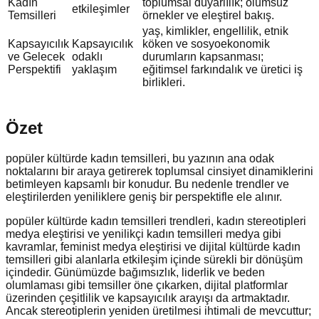
Kadın
toplumsal duyarlılık; olumsuz
etkileşimler
Temsilleri
örnekler ve eleştirel bakış.
yaş, kimlikler, engellilik, etnik
Kapsayıcılık
Kapsayıcılık
köken ve sosyoekonomik
ve Gelecek
odaklı
durumların kapsanması;
Perspektifi
yaklaşım
eğitimsel farkındalık ve üretici iş
birlikleri.
Özet
popüler kültürde kadın temsilleri, bu yazının ana odak
noktalarını bir araya getirerek toplumsal cinsiyet dinamiklerini
betimleyen kapsamlı bir konudur. Bu nedenle trendler ve
eleştirilerden yeniliklere geniş bir perspektifle ele alınır.
popüler kültürde kadın temsilleri trendleri, kadın stereotipleri
medya eleştirisi ve yenilikçi kadın temsilleri medya gibi
kavramlar, feminist medya eleştirisi ve dijital kültürde kadın
temsilleri gibi alanlarla etkileşim içinde sürekli bir dönüşüm
içindedir. Günümüzde bağımsızlık, liderlik ve beden
olumlaması gibi temsiller öne çıkarken, dijital platformlar
üzerinden çeşitlilik ve kapsayıcılık arayışı da artmaktadır.
Ancak stereotiplerin yeniden üretilmesi ihtimali de mevcuttur;