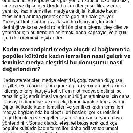
olumlaması ve kapsayıcılık gibi yönleri kapsar. Özellikle dizi,
sinema ve dijital içeriklerde bu trendler çeşitlilik arz eder;
yenilikçi kadın temsilleri medya ve dijital kültürde kadın
temsilleri alanında giderek daha görünür hale geliyor.
Yüzeysel kalıplardan uzaklaşan bu dönüşüm, karakter
derinliği ve karar verici rollerini ön plana çıkarır. İzleyiciler ve
yapımlar için bu trendleri anlamak, daha kapsayıcı ve ölçülü
içerikler üretmeyi teşvik eder.
Kadın stereotipleri medya eleştirisi bağlamında
popüler kültürde kadın temsilleri nasıl gelişti ve
feminist medya eleştirisi bu dönüşümü nasıl
değerlendirir?
Kadın stereotipleri medya eleştirisi, çoğu zaman duygusal
zayıflık, ev içi anne figürü gibi kalıpları yeniden üretip kırma
ikilemiyle karşı karşıya kalır. Feminist medya eleştirisi ise
temsilin güçlendirilmesi ve görünürlüğün artırılması için daha
kapsayıcı, bağımsız ve gerçekçi kadın karakterleri savunur.
Dijital kültürde kadın temsilleri ve yenilikçi kadın temsilleri
medya bağlamında bu eleştirileri besler; içerik üreticileri
çoğul kimlikleri ve engelleri aşan kahramanlar yaratmaya
yönlendirilir. Sonuç olarak, eleştirel bakış açık kaldıkça
popüler kültürde kadın temsilleri daha adil ve toplumsal