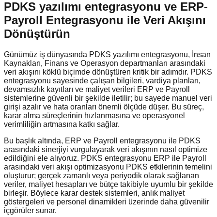
PDKS yazılımı entegrasyonu ve ERP-
Payroll Entegrasyonu ile Veri Akışını
Dönüştürün
Günümüz iş dünyasında PDKS yazılımı entegrasyonu, İnsan
Kaynakları, Finans ve Operasyon departmanları arasındaki
veri akışını köklü biçimde dönüştüren kritik bir adımdır. PDKS
entegrasyonu sayesinde çalışan bilgileri, vardiya planları,
devamsızlık kayıtları ve maliyet verileri ERP ve Payroll
sistemlerine güvenli bir şekilde iletilir; bu sayede manuel veri
girişi azalır ve hata oranları önemli ölçüde düşer. Bu süreç,
karar alma süreçlerinin hızlanmasına ve operasyonel
verimliliğin artmasına katkı sağlar.
Bu başlık altında, ERP ve Payroll entegrasyonu ile PDKS
arasındaki sinerjiyi vurgulayarak veri akışının nasıl optimize
edildiğini ele alıyoruz. PDKS entegrasyonu ERP ile Payroll
arasındaki veri akışı optimizasyonu PDKS etkilerinin temelini
oluşturur; gerçek zamanlı veya periyodik olarak sağlanan
veriler, maliyet hesapları ve bütçe takibiyle uyumlu bir şekilde
birleşir. Böylece karar destek sistemleri, anlık maliyet
göstergeleri ve personel dinamikleri üzerinde daha güvenilir
içgörüler sunar.