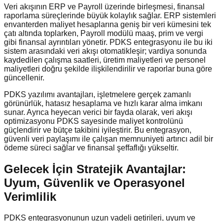
Veri akışının ERP ve Payroll üzerinde birleşmesi, finansal
raporlama süreçlerinde büyük kolaylık sağlar. ERP sistemleri
envanterden maliyet hesaplarına geniş bir veri kümesini tek
çatı altında toplarken, Payroll modülü maaş, prim ve vergi
gibi finansal ayrıntıları yönetir. PDKS entegrasyonu ile bu iki
sistem arasındaki veri akışı otomatikleşir; vardiya sonunda
kaydedilen çalışma saatleri, üretim maliyetleri ve personel
maliyetleri doğru şekilde ilişkilendirilir ve raporlar buna göre
güncellenir.
PDKS yazılımı avantajları, işletmelere gerçek zamanlı
görünürlük, hatasız hesaplama ve hızlı karar alma imkanı
sunar. Ayrıca heyecan verici bir fayda olarak, veri akışı
optimizasyonu PDKS sayesinde maliyet kontrolünü
güçlendirir ve bütçe takibini iyileştirir. Bu entegrasyon,
güvenli veri paylaşımı ile çalışan memnuniyeti artırıcı adil bir
ödeme süreci sağlar ve finansal şeffaflığı yükseltir.
Gelecek İçin Stratejik Avantajlar:
Uyum, Güvenlik ve Operasyonel
Verimlilik
PDKS entegrasyonunun uzun vadeli getirileri, uyum ve