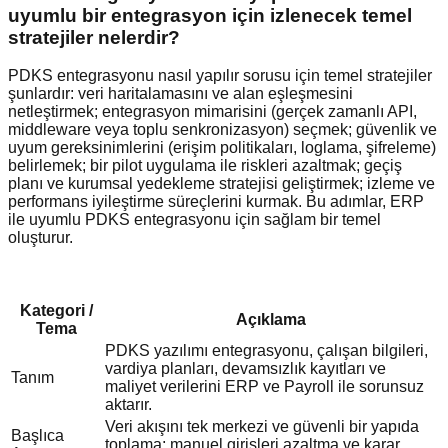
uyumlu bir entegrasyon için izlenecek temel
stratejiler nelerdir?
PDKS entegrasyonu nasıl yapılır sorusu için temel stratejiler
şunlardır: veri haritalamasını ve alan eşleşmesini
netleştirmek; entegrasyon mimarisini (gerçek zamanlı API,
middleware veya toplu senkronizasyon) seçmek; güvenlik ve
uyum gereksinimlerini (erişim politikaları, loglama, şifreleme)
belirlemek; bir pilot uygulama ile riskleri azaltmak; geçiş
planı ve kurumsal yedekleme stratejisi geliştirmek; izleme ve
performans iyileştirme süreçlerini kurmak. Bu adımlar, ERP
ile uyumlu PDKS entegrasyonu için sağlam bir temel
oluşturur.
Kategori /
Açıklama
Tema
PDKS yazılımı entegrasyonu, çalışan bilgileri,
vardiya planları, devamsızlık kayıtları ve
Tanım
maliyet verilerini ERP ve Payroll ile sorunsuz
aktarır.
Veri akışını tek merkezi ve güvenli bir yapıda
Başlıca
toplama; manuel girişleri azaltma ve karar