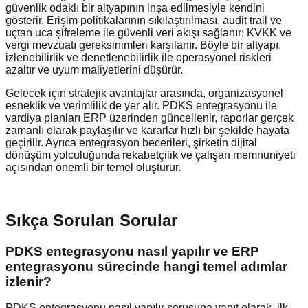
güvenlik odaklı bir altyapının inşa edilmesiyle kendini
gösterir. Erişim politikalarının sıkılaştırılması, audit trail ve
uçtan uca şifreleme ile güvenli veri akışı sağlanır; KVKK ve
vergi mevzuatı gereksinimleri karşılanır. Böyle bir altyapı,
izlenebilirlik ve denetlenebilirlik ile operasyonel riskleri
azaltır ve uyum maliyetlerini düşürür.
Gelecek için stratejik avantajlar arasında, organizasyonel
esneklik ve verimlilik de yer alır. PDKS entegrasyonu ile
vardiya planları ERP üzerinden güncellenir, raporlar gerçek
zamanlı olarak paylaşılır ve kararlar hızlı bir şekilde hayata
geçirilir. Ayrıca entegrasyon becerileri, şirketin dijital
dönüşüm yolculuğunda rekabetçilik ve çalışan memnuniyeti
açısından önemli bir temel oluşturur.
Sıkça Sorulan Sorular
PDKS entegrasyonu nasıl yapılır ve ERP
entegrasyonu sürecinde hangi temel adımlar
izlenir?
PDKS entegrasyonu nasıl yapılır sorusuna yanıt olarak, ilk