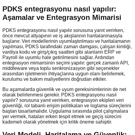
PDKS entegrasyonu nasıl yapılır:
Aşamalar ve Entegrasyon Mimarisi
PDKS entegrasyonu nasıl yapılır sorusuna yanıt verirken,
önce mevcut altyapının ve iş akışlarının haritalanmasıyla
başlanır. Veri modellerinin uyumlaştırılması ve haritalamanın
yapılması, PDKS tarafındaki zaman damgası, çalışan kimliği,
vardiya kodu ve giriş/çıkış saatleri gibi alanların ERP ve
Payroll ile uyumlu hale getirilmesini sağlar. Ardından
entegrasyon mimarisinin seçimi yapılır: gerçek zamanlı API,
middleware veya toplu senkronizasyon gibi seçenekler
arasından işletmenin ihtiyaçlarına uygun olanı belirlemek,
kurulumu ve bakım maliyetlerini doğrudan etkiler.
Bu aşamalarda güvenlik ve uyum gereksinimlerinin de net
olarak belirlenmesi gerekir. PDKS entegrasyonu nasıl
yapılır? sorusuna yanıt verirken, entegrasyon ekipleri veri
güvenliği, rol tabanlı erişim politikaları ve loglama süreçlerini
baştan tasarlamalıdır. Uygulama sırasında pilot çalışmalara
yer vermek, hataları erken tespit etmek ve geçiş sürecini
kademeli olarak yönetmek için kritik öneme sahiptir.
Veri Modeli, Haritalama ve Güvenlik: