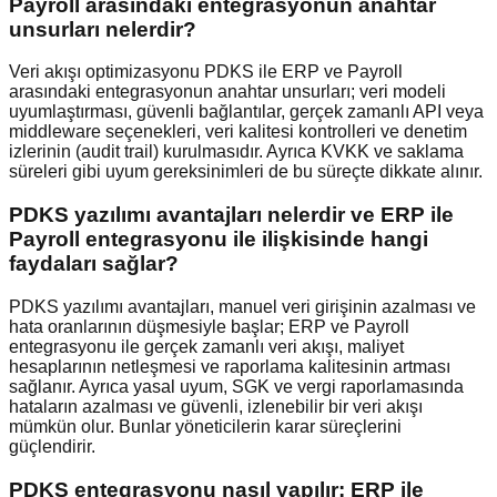
Payroll arasındaki entegrasyonun anahtar
unsurları nelerdir?
Veri akışı optimizasyonu PDKS ile ERP ve Payroll
arasındaki entegrasyonun anahtar unsurları; veri modeli
uyumlaştırması, güvenli bağlantılar, gerçek zamanlı API veya
middleware seçenekleri, veri kalitesi kontrolleri ve denetim
izlerinin (audit trail) kurulmasıdır. Ayrıca KVKK ve saklama
süreleri gibi uyum gereksinimleri de bu süreçte dikkate alınır.
PDKS yazılımı avantajları nelerdir ve ERP ile
Payroll entegrasyonu ile ilişkisinde hangi
faydaları sağlar?
PDKS yazılımı avantajları, manuel veri girişinin azalması ve
hata oranlarının düşmesiyle başlar; ERP ve Payroll
entegrasyonu ile gerçek zamanlı veri akışı, maliyet
hesaplarının netleşmesi ve raporlama kalitesinin artması
sağlanır. Ayrıca yasal uyum, SGK ve vergi raporlamasında
hataların azalması ve güvenli, izlenebilir bir veri akışı
mümkün olur. Bunlar yöneticilerin karar süreçlerini
güçlendirir.
PDKS entegrasyonu nasıl yapılır: ERP ile