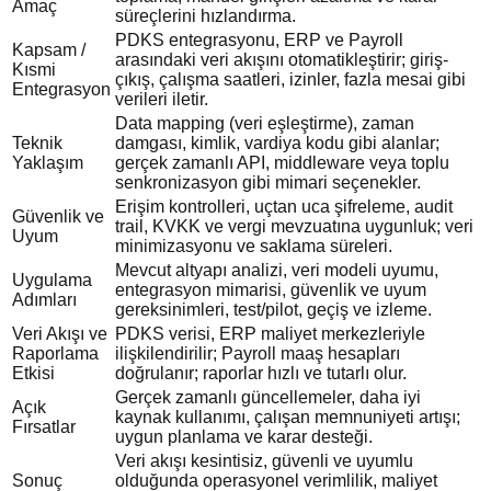
Amaç
süreçlerini hızlandırma.
PDKS entegrasyonu, ERP ve Payroll
Kapsam /
arasındaki veri akışını otomatikleştirir; giriş-
Kısmi
çıkış, çalışma saatleri, izinler, fazla mesai gibi
Entegrasyon
verileri iletir.
Data mapping (veri eşleştirme), zaman
Teknik
damgası, kimlik, vardiya kodu gibi alanlar;
Yaklaşım
gerçek zamanlı API, middleware veya toplu
senkronizasyon gibi mimari seçenekler.
Erişim kontrolleri, uçtan uca şifreleme, audit
Güvenlik ve
trail, KVKK ve vergi mevzuatına uygunluk; veri
Uyum
minimizasyonu ve saklama süreleri.
Mevcut altyapı analizi, veri modeli uyumu,
Uygulama
entegrasyon mimarisi, güvenlik ve uyum
Adımları
gereksinimleri, test/pilot, geçiş ve izleme.
Veri Akışı ve
PDKS verisi, ERP maliyet merkezleriyle
Raporlama
ilişkilendirilir; Payroll maaş hesapları
Etkisi
doğrulanır; raporlar hızlı ve tutarlı olur.
Gerçek zamanlı güncellemeler, daha iyi
Açık
kaynak kullanımı, çalışan memnuniyeti artışı;
Fırsatlar
uygun planlama ve karar desteği.
Veri akışı kesintisiz, güvenli ve uyumlu
Sonuç
olduğunda operasyonel verimlilik, maliyet