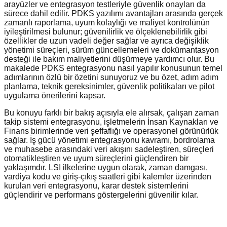
arayüzler ve entegrasyon testleriyle güvenlik onayları da
sürece dahil edilir. PDKS yazılımı avantajları arasında gerçek
zamanlı raporlama, uyum kolaylığı ve maliyet kontrolünün
iyileştirilmesi bulunur; güvenilirlik ve ölçeklenebilirlik gibi
özellikler de uzun vadeli değer sağlar ve ayrıca değişiklik
yönetimi süreçleri, sürüm güncellemeleri ve dokümantasyon
desteği ile bakım maliyetlerini düşürmeye yardımcı olur. Bu
makalede PDKS entegrasyonu nasıl yapılır konusunun temel
adımlarının özlü bir özetini sunuyoruz ve bu özet, adım adım
planlama, teknik gereksinimler, güvenlik politikaları ve pilot
uygulama önerilerini kapsar.
Bu konuyu farklı bir bakış açısıyla ele alırsak, çalışan zaman
takip sistemi entegrasyonu, işletmelerin İnsan Kaynakları ve
Finans birimlerinde veri şeffaflığı ve operasyonel görünürlük
sağlar. İş gücü yönetimi entegrasyonu kavramı, bordrolama
ve muhasebe arasındaki veri akışını sadeleştiren, süreçleri
otomatikleştiren ve uyum süreçlerini güçlendiren bir
yaklaşımdır. LSI ilkelerine uygun olarak, zaman damgası,
vardiya kodu ve giriş-çıkış saatleri gibi kalemler üzerinden
kurulan veri entegrasyonu, karar destek sistemlerini
güçlendirir ve performans göstergelerini güvenilir kılar.