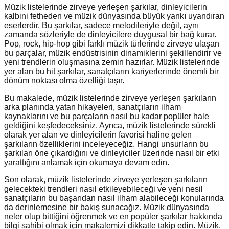
Müzik listelerinde zirveye yerleşen şarkılar, dinleyicilerin
kalbini fetheden ve müzik dünyasında büyük yankı uyandıran
eserlerdir. Bu şarkılar, sadece melodileriyle değil, aynı
zamanda sözleriyle de dinleyicilere duygusal bir bağ kurar.
Pop, rock, hip-hop gibi farklı müzik türlerinde zirveye ulaşan
bu parçalar, müzik endüstrisinin dinamiklerini şekillendirir ve
yeni trendlerin oluşmasına zemin hazırlar. Müzik listelerinde
yer alan bu hit şarkılar, sanatçıların kariyerlerinde önemli bir
dönüm noktası olma özelliği taşır.
Bu makalede, müzik listelerinde zirveye yerleşen şarkıların
arka planında yatan hikayeleri, sanatçıların ilham
kaynaklarını ve bu parçaların nasıl bu kadar popüler hale
geldiğini keşfedeceksiniz. Ayrıca, müzik listelerinde sürekli
olarak yer alan ve dinleyicilerin favorisi haline gelen
şarkıların özelliklerini inceleyeceğiz. Hangi unsurların bu
şarkıları öne çıkardığını ve dinleyiciler üzerinde nasıl bir etki
yarattığını anlamak için okumaya devam edin.
Son olarak, müzik listelerinde zirveye yerleşen şarkıların
gelecekteki trendleri nasıl etkileyebileceği ve yeni nesil
sanatçıların bu başarıdan nasıl ilham alabileceği konularında
da derinlemesine bir bakış sunacağız. Müzik dünyasında
neler olup bittiğini öğrenmek ve en popüler şarkılar hakkında
bilgi sahibi olmak için makalemizi dikkatle takip edin. Müzik,