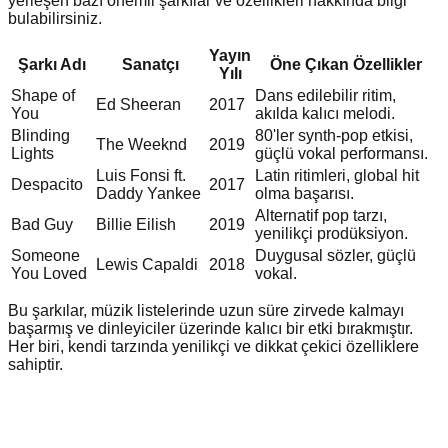
yerleşen bazı önemli şarkılar ve özellikleri hakkında bilgi
bulabilirsiniz.
Yayın
Şarkı Adı
Sanatçı
Öne Çıkan Özellikler
Yılı
Shape of
Dans edilebilir ritim,
Ed Sheeran
2017
You
akılda kalıcı melodi.
Blinding
80'ler synth-pop etkisi,
The Weeknd
2019
Lights
güçlü vokal performansı.
Luis Fonsi ft.
Latin ritimleri, global hit
Despacito
2017
Daddy Yankee
olma başarısı.
Alternatif pop tarzı,
Bad Guy
Billie Eilish
2019
yenilikçi prodüksiyon.
Someone
Duygusal sözler, güçlü
Lewis Capaldi
2018
You Loved
vokal.
Bu şarkılar, müzik listelerinde uzun süre zirvede kalmayı
başarmış ve dinleyiciler üzerinde kalıcı bir etki bırakmıştır.
Her biri, kendi tarzında yenilikçi ve dikkat çekici özelliklere
sahiptir.