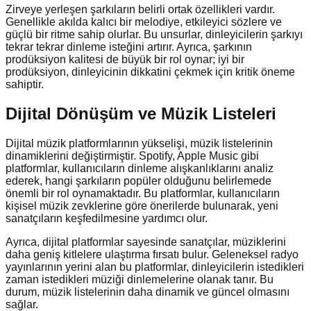
Zirveye yerleşen şarkıların belirli ortak özellikleri vardır.
Genellikle akılda kalıcı bir melodiye, etkileyici sözlere ve
güçlü bir ritme sahip olurlar. Bu unsurlar, dinleyicilerin şarkıyı
tekrar tekrar dinleme isteğini artırır. Ayrıca, şarkının
prodüksiyon kalitesi de büyük bir rol oynar; iyi bir
prodüksiyon, dinleyicinin dikkatini çekmek için kritik öneme
sahiptir.
Dijital Dönüşüm ve Müzik Listeleri
Dijital müzik platformlarının yükselişi, müzik listelerinin
dinamiklerini değiştirmiştir. Spotify, Apple Music gibi
platformlar, kullanıcıların dinleme alışkanlıklarını analiz
ederek, hangi şarkıların popüler olduğunu belirlemede
önemli bir rol oynamaktadır. Bu platformlar, kullanıcıların
kişisel müzik zevklerine göre önerilerde bulunarak, yeni
sanatçıların keşfedilmesine yardımcı olur.
Ayrıca, dijital platformlar sayesinde sanatçılar, müziklerini
daha geniş kitlelere ulaştırma fırsatı bulur. Geleneksel radyo
yayınlarının yerini alan bu platformlar, dinleyicilerin istedikleri
zaman istedikleri müziği dinlemelerine olanak tanır. Bu
durum, müzik listelerinin daha dinamik ve güncel olmasını
sağlar.