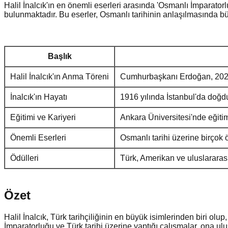
Halil İnalcık'ın en önemli eserleri arasında 'Osmanlı İmparatorl
bulunmaktadır. Bu eserler, Osmanlı tarihinin anlaşılmasında bü
Başlık
Halil İnalcık'ın Anma Töreni
Cumhurbaşkanı Erdoğan, 2025 y
İnalcık'ın Hayatı
1916 yılında İstanbul'da doğd
Eğitimi ve Kariyeri
Ankara Üniversitesi'nde eğitim 
Önemli Eserleri
Osmanlı tarihi üzerine birçok 
Ödülleri
Türk, Amerikan ve uluslararas
Özet
Halil İnalcık, Türk tarihçiliğinin en büyük isimlerinden biri o
İmparatorluğu ve Türk tarihi üzerine yaptığı çalışmalar, ona ulu