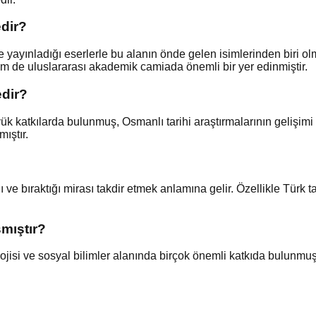
edir?
 ve yayınladığı eserlerle bu alanın önde gelen isimlerinden biri o
em de uluslararası akademik camiada önemli bir yer edinmiştir.
edir?
yük katkılarda bulunmuş, Osmanlı tarihi araştırmalarının gelişimi 
mıştır.
 ve bıraktığı mirası takdir etmek anlamına gelir. Özellikle Türk ta
şmıştır?
olojisi ve sosyal bilimler alanında birçok önemli katkıda bulunmuş