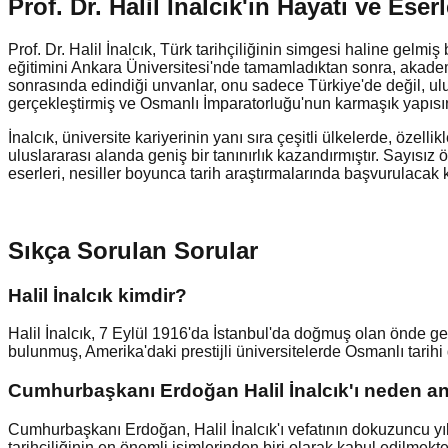
Prof. Dr. Halil İnalcık'ın Hayatı ve Eserl
Prof. Dr. Halil İnalcık, Türk tarihçiliğinin simgesi haline gel
eğitimini Ankara Üniversitesi'nde tamamladıktan sonra, akademi
sonrasında edindiği unvanlar, onu sadece Türkiye'de değil, ulus
gerçekleştirmiş ve Osmanlı İmparatorluğu'nun karmaşık yapısın
İnalcık, üniversite kariyerinin yanı sıra çeşitli ülkelerde, özel
uluslararası alanda geniş bir tanınırlık kazandırmıştır. Sayısız öd
eserleri, nesiller boyunca tarih araştırmalarında başvurulacak 
Sıkça Sorulan Sorular
Halil İnalcık kimdir?
Halil İnalcık, 7 Eylül 1916'da İstanbul'da doğmuş olan önde gele
bulunmuş, Amerika'daki prestijli üniversitelerde Osmanlı tarihi d
Cumhurbaşkanı Erdoğan Halil İnalcık'ı neden a
Cumhurbaşkanı Erdoğan, Halil İnalcık'ı vefatının dokuzuncu yılı
tarihçiliğinin en önemli isimlerinden biri olarak kabul edilmekte