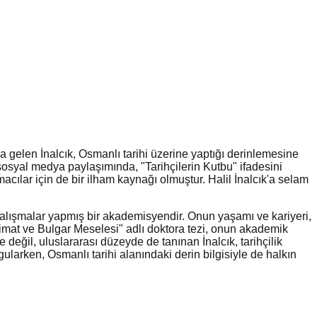
aya gelen İnalcık, Osmanlı tarihi üzerine yaptığı derinlemesine
sosyal medya paylaşımında, "Tarihçilerin Kutbu" ifadesini
acılar için de bir ilham kaynağı olmuştur. Halil İnalcık'a selam
z çalışmalar yapmış bir akademisyendir. Onun yaşamı ve kariyeri,
zimat ve Bulgar Meselesi" adlı doktora tezi, onun akademik
değil, uluslararası düzeyde de tanınan İnalcık, tarihçilik
rgularken, Osmanlı tarihi alanındaki derin bilgisiyle de halkın