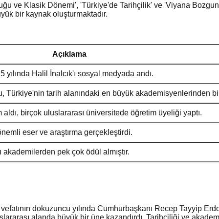
uğu ve Klasik Dönemi', 'Türkiye'de Tarihçilik' ve 'Viyana Bozgun Y
yük bir kaynak oluşturmaktadır.
Açıklama
ılında Halil İnalcık'ı sosyal medyada andı.
u, Türkiye'nin tarih alanındaki en büyük akademisyenlerinden bir
aldı, birçok uluslararası üniversitede öğretim üyeliği yaptı.
önemli eser ve araştırma gerçekleştirdi.
ı akademilerden pek çok ödül almıştır.
lup, vefatının dokuzuncu yılında Cumhurbaşkanı Recep Tayyip Erdoğ
slararası alanda büyük bir üne kazandırdı. Tarihçiliği ve akademik 