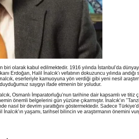
nden biri olarak kabul edilmektedir. 1916 yılında İstanbul'da düny
anı Erdoğan, Halil İnalcık'ı vefatının dokuzuncu yılında andığı 
alcık, eserleriyle kamuoyuna yön verdiği gibi yeni nesil araştırm
e duyduğumuz saygıyı ifade etmenin bir yoludur.
İnalcık, Osmanlı İmparatorluğu'nun tarihine dair kapsamlı ve titi
nemin önemli belgelerini gün yüzüne çıkarmıştır. İnalcık’ın "Tan
 nasıl bir devrim yarattığını göstermektedir. Sadece Türkiye'de 
il İnalcık’ın yaşamı, tarihsel bilincin ve araştırmanın önemini vu