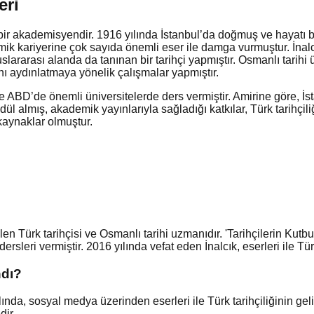
eri
miş bir akademisyendir. 1916 yılında İstanbul’da doğmuş ve hayatı
k kariyerine çok sayıda önemli eser ile damga vurmuştur. İnalcı
lararası alanda da tanınan bir tarihçi yapmıştır. Osmanlı tarihi
ı aydınlatmaya yönelik çalışmalar yapmıştır.
likle ABD’de önemli üniversitelerde ders vermiştir. Amirine göre, İ
ül almış, akademik yayınlarıyla sağladığı katkılar, Türk tarihçiliği
kaynaklar olmuştur.
n Türk tarihçisi ve Osmanlı tarihi uzmanıdır. 'Tarihçilerin Kutbu'
ersleri vermiştir. 2016 yılında vefat eden İnalcık, eserleri ile Tü
ndı?
nda, sosyal medya üzerinden eserleri ile Türk tarihçiliğinin geli
dir.