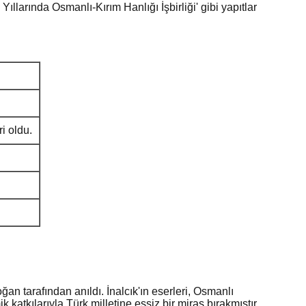
ıllarında Osmanlı-Kırım Hanlığı İşbirliği' gibi yapıtlar
i oldu.
an tarafından anıldı. İnalcık'ın eserleri, Osmanlı
katkılarıyla Türk milletine eşsiz bir miras bırakmıştır.