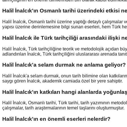
Halil İnalcık'ın Osmanlı tarihi üzerindeki etkisi n
Halil İnalcık, Osmanlı tarihi üzerine yaptığı detaylı çalışmalar
yapısı üzerine derinlemesine bilgi sunan eserleri, hem Türk h
Halil İnalcık ile Türk tarihçiliği arasındaki ilişki n
Halil İnalcık, Türk tarihçiliğine teorik ve metodolojik açıdan bü
adlandırılan İnalcık, Türk tarihçiliğini uluslararası arenada tanıt
Halil İnalcık'a selam durmak ne anlama geliyor?
Halil İnalcık'a selam durmak, onun tarih bilimine olan katkılarını
saygı gören İnalcık, akademik camiada özel bir yere sahiptir.
Halil İnalcık'ın katkıları hangi alanlarda yoğunla
Halil İnalcık, Osmanlı tarihi, Türk tarihi, tarih yazımının metod
çalışmalar, tarih araştırmalarının temel taşlarını oluşturmuştur.
Halil İnalcık'ın en önemli eserleri nelerdir?