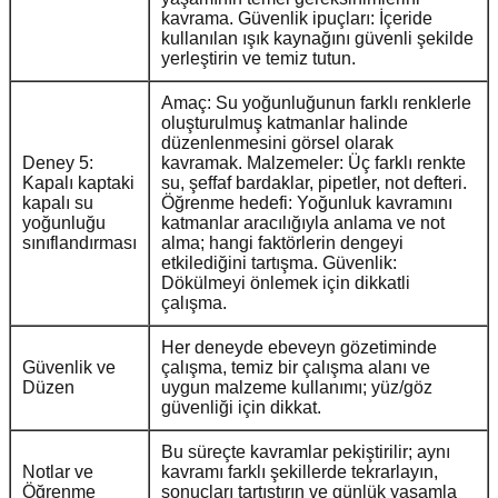
kavrama. Güvenlik ipuçları: İçeride
kullanılan ışık kaynağını güvenli şekilde
yerleştirin ve temiz tutun.
Amaç: Su yoğunluğunun farklı renklerle
oluşturulmuş katmanlar halinde
düzenlenmesini görsel olarak
Deney 5:
kavramak. Malzemeler: Üç farklı renkte
Kapalı kaptaki
su, şeffaf bardaklar, pipetler, not defteri.
kapalı su
Öğrenme hedefi: Yoğunluk kavramını
yoğunluğu
katmanlar aracılığıyla anlama ve not
sınıflandırması
alma; hangi faktörlerin dengeyi
etkilediğini tartışma. Güvenlik:
Dökülmeyi önlemek için dikkatli
çalışma.
Her deneyde ebeveyn gözetiminde
Güvenlik ve
çalışma, temiz bir çalışma alanı ve
Düzen
uygun malzeme kullanımı; yüz/göz
güvenliği için dikkat.
Bu süreçte kavramlar pekiştirilir; aynı
Notlar ve
kavramı farklı şekillerde tekrarlayın,
Öğrenme
sonuçları tartıştırın ve günlük yaşamla