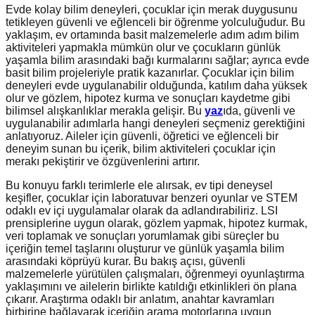
Evde kolay bilim deneyleri, çocuklar için merak duygusunu
tetikleyen güvenli ve eğlenceli bir öğrenme yolculuğudur. Bu
yaklaşım, ev ortamında basit malzemelerle adım adım bilim
aktiviteleri yapmakla mümkün olur ve çocukların günlük
yaşamla bilim arasındaki bağı kurmalarını sağlar; ayrıca evde
basit bilim projeleriyle pratik kazanırlar. Çocuklar için bilim
deneyleri evde uygulanabilir olduğunda, katılım daha yüksek
olur ve gözlem, hipotez kurma ve sonuçları kaydetme gibi
bilimsel alışkanlıklar merakla gelişir. Bu
yaz
ıda, güvenli ve
uygulanabilir adımlarla hangi deneyleri seçmeniz gerektiğini
anlatıyoruz. Aileler için güvenli, öğretici ve eğlenceli bir
deneyim sunan bu içerik, bilim aktiviteleri çocuklar için
merakı pekiştirir ve özgüvenlerini artırır.
Bu konuyu farklı terimlerle ele alırsak, ev tipi deneysel
keşifler, çocuklar için laboratuvar benzeri oyunlar ve STEM
odaklı ev içi uygulamalar olarak da adlandırabiliriz. LSI
prensiplerine uygun olarak, gözlem yapmak, hipotez kurmak,
veri toplamak ve sonuçları yorumlamak gibi süreçler bu
içeriğin temel taşlarını oluşturur ve günlük yaşamla bilim
arasındaki köprüyü kurar. Bu bakış açısı, güvenli
malzemelerle yürütülen çalışmaları, öğrenmeyi oyunlaştırma
yaklaşımını ve ailelerin birlikte katıldığı etkinlikleri ön plana
çıkarır. Araştırma odaklı bir anlatım, anahtar kavramları
birbirine bağlayarak içeriğin arama motorlarına uygun