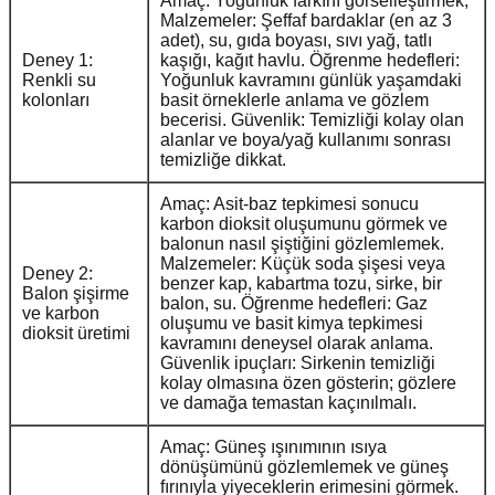
Amaç: Yoğunluk farkını görselleştirmek;
Malzemeler: Şeffaf bardaklar (en az 3
adet), su, gıda boyası, sıvı yağ, tatlı
Deney 1:
kaşığı, kağıt havlu. Öğrenme hedefleri:
Renkli su
Yoğunluk kavramını günlük yaşamdaki
kolonları
basit örneklerle anlama ve gözlem
becerisi. Güvenlik: Temizliği kolay olan
alanlar ve boya/yağ kullanımı sonrası
temizliğe dikkat.
Amaç: Asit-baz tepkimesi sonucu
karbon dioksit oluşumunu görmek ve
balonun nasıl şiştiğini gözlemlemek.
Malzemeler: Küçük soda şişesi veya
Deney 2:
benzer kap, kabartma tozu, sirke, bir
Balon şişirme
balon, su. Öğrenme hedefleri: Gaz
ve karbon
oluşumu ve basit kimya tepkimesi
dioksit üretimi
kavramını deneysel olarak anlama.
Güvenlik ipuçları: Sirkenin temizliği
kolay olmasına özen gösterin; gözlere
ve damağa temastan kaçınılmalı.
Amaç: Güneş ışınımının ısıya
dönüşümünü gözlemlemek ve güneş
fırınıyla yiyeceklerin erimesini görmek.