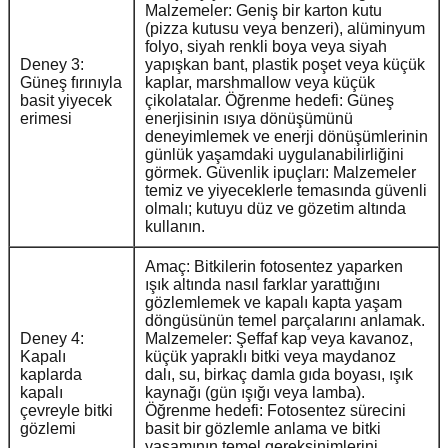
Malzemeler: Geniş bir karton kutu
(pizza kutusu veya benzeri), alüminyum
folyo, siyah renkli boya veya siyah
Deney 3:
yapışkan bant, plastik poşet veya küçük
Güneş fırınıyla
kaplar, marshmallow veya küçük
basit yiyecek
çikolatalar. Öğrenme hedefi: Güneş
erimesi
enerjisinin ısıya dönüşümünü
deneyimlemek ve enerji dönüşümlerinin
günlük yaşamdaki uygulanabilirliğini
görmek. Güvenlik ipuçları: Malzemeler
temiz ve yiyeceklerle temasında güvenli
olmalı; kutuyu düz ve gözetim altında
kullanın.
Amaç: Bitkilerin fotosentez yaparken
ışık altında nasıl farklar yarattığını
gözlemlemek ve kapalı kapta yaşam
döngüsünün temel parçalarını anlamak.
Deney 4:
Malzemeler: Şeffaf kap veya kavanoz,
Kapalı
küçük yapraklı bitki veya maydanoz
kaplarda
dalı, su, birkaç damla gıda boyası, ışık
kapalı
kaynağı (gün ışığı veya lamba).
çevreyle bitki
Öğrenme hedefi: Fotosentez sürecini
gözlemi
basit bir gözlemle anlama ve bitki
yaşamının temel gereksinimlerini