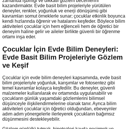
zamanda işbirliği ve dikkatli gözlem becerilerini
kazandırmaktır. Evde basit bilim projeleriyle yürütülen
deneyler, renkler, yoğunluk ve enerji dönüşümü gibi
kavramları somut örneklerle sunar; çocuklar etkinlik boyunca
kendi hızlarında öğrenir ve hatalarını keşfeder. Böylece bilim
aktiviteleri çocuklar için hem eğlenceli hem de öğretici bir
deneyim haline gelir ve aileler birlikte güvenli bir öğrenme
ortamı inşa eder.
Çocuklar İçin Evde Bilim Deneyleri:
Evde Basit Bilim Projeleriyle Gözlem
ve Keşif
Çocuklar için evde bilim deneyleri kapsamında, evde basit
bilim projeleriyle yoğunluk, karışımlar ve fotosentez gibi
temel kavramlar kolayca keşfedilir. Bu deneyler, güvenli
malzemeler kullanılarak ev ortamında uygulanabilir ve
çocukların günlük yaşamdaki gözlemlerini bilimsel
düşünceyle ilişkilendirmelerine olanak tanır. Ayrıca bilim
aktiviteleri çocuklar için öğretici olduğundan, ebeveynler
adım adım yönergelerle ilerleyerek çocukların bağımsız
düşünmesini destekleyebilir.
Gözlem günlüğü tutmak, hipotezleri kayda geçirmek ve