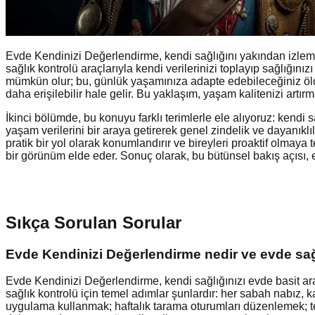
Evde Kendinizi Değerlendirme, kendi sağlığını yakından izlemek 
sağlık kontrolü araçlarıyla kendi verilerinizi toplayıp sağlığı
mümkün olur; bu, günlük yaşamınıza adapte edebileceğiniz ölçüm
daha erişilebilir hale gelir. Bu yaklaşım, yaşam kalitenizi art
İkinci bölümde, bu konuyu farklı terimlerle ele alıyoruz: kendi
yaşam verilerini bir araya getirerek genel zindelik ve dayanıklı
pratik bir yol olarak konumlandırır ve bireyleri proaktif olmaya 
bir görünüm elde eder. Sonuç olarak, bu bütünsel bakış açısı, er
Sıkça Sorulan Sorular
Evde Kendinizi Değerlendirme nedir ve evde sağl
Evde Kendinizi Değerlendirme, kendi sağlığınızı evde basit ara
sağlık kontrolü için temel adımlar şunlardır: her sabah nabız, k
uygulama kullanmak; haftalık tarama oturumları düzenlemek; te