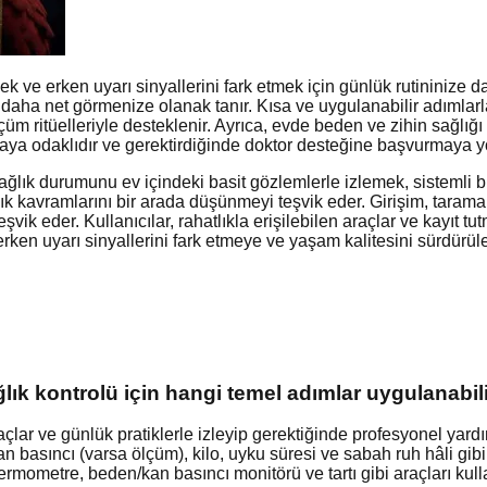
ve erken uyarı sinyallerini fark etmek için günlük rutininize dah
nızı daha net görmenize olanak tanır. Kısa ve uygulanabilir adım
 ritüelleriyle desteklenir. Ayrıca, evde beden ve zihin sağlığı
ırmaya odaklıdır ve gerektirdiğinde doktor desteğine başvurmaya y
 sağlık durumunu ev içindeki basit gözlemlerle izlemek, sistemli 
lık kavramlarını bir arada düşünmeyi teşvik eder. Girişim, tarama
teşvik eder. Kullanıcılar, rahatlıkla erişilebilen araçlar ve kayıt 
ken uyarı sinyallerini fark etmeye ve yaşam kalitesini sürdürüleb
ık kontrolü için hangi temel adımlar uygulanabil
çlar ve günlük pratiklerle izleyip gerektiğinde profesyonel yar
an basıncı (varsa ölçüm), kilo, uyku süresi ve sabah ruh hâli gibi
rmometre, beden/kan basıncı monitörü ve tartı gibi araçları kul