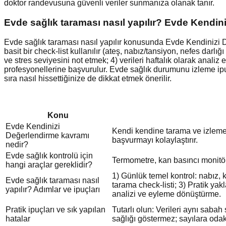
doktor randevusuna güvenli veriler sunmanıza olanak tanır.
Evde sağlık taraması nasıl yapılır? Evde Kendini
Evde sağlık taraması nasıl yapılır konusunda Evde Kendinizi De
basit bir check-list kullanılır (ateş, nabız/tansiyon, nefes darlığı 
ve stres seviyesini not etmek; 4) verileri haftalık olarak analiz 
profesyonellerine başvurulur. Evde sağlık durumunu izleme ipu
sıra nasıl hissettiğinize de dikkat etmek önerilir.
Konu
Evde Kendinizi
Kendi kendine tarama ve izleme;
Değerlendirme kavramı
başvurmayı kolaylaştırır.
nedir?
Evde sağlık kontrolü için
Termometre, kan basıncı monitörü,
hangi araçlar gereklidir?
1) Günlük temel kontrol: nabız, k
Evde sağlık taraması nasıl
tarama check-listi; 3) Pratik yak
yapılır? Adımlar ve ipuçları
analizi ve eyleme dönüştürme.
Pratik ipuçları ve sık yapılan
Tutarlı olun: Verileri aynı saba
hatalar
sağlığı göstermez; sayılara od