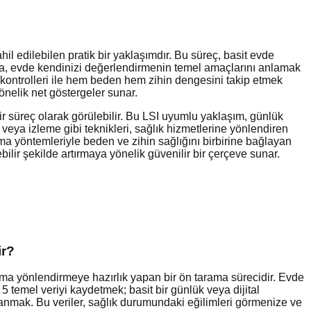
il edilebilen pratik bir yaklaşımdır. Bu süreç, basit evde
larla, evde kendinizi değerlendirmenin temel amaçlarını anlamak
 kontrolleri ile hem beden hem zihin dengesini takip etmek
önelik net göstergeler sunar.
bir süreç olarak görülebilir. Bu LSI uyumlu yaklaşım, günlük
 veya izleme gibi teknikleri, sağlık hizmetlerine yönlendiren
tutma yöntemleriyle beden ve zihin sağlığını birbirine bağlayan
ilir şekilde artırmaya yönelik güvenilir bir çerçeve sunar.
ir?
dıma yönlendirmeye hazırlık yapan bir ön tarama sürecidir. Evde
 5 temel veriyi kaydetmek; basit bir günlük veya dijital
lanmak. Bu veriler, sağlık durumundaki eğilimleri görmenize ve