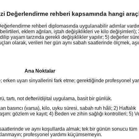
zi Değerlendirme rehberi kapsamında hangi araçlar
ğerlendirme rehberi diplomasında uygulanabilir adımlar vardır: 1
belirtileri, eklem ağrıları, iştah değişiklikleri ve kilo değişimleri)
edilip yaşam tarzında gerekli değişiklikler yapılır; 5) değerler sür
çları olarak, verileri her gün aynı sabah saatlerinde ölçmek, 
Ana Noktalar
 erken uyarı sinyallerini fark etme; gerektiğinde profesyonel ya
 tartı, not defteri/dijital uygulama, basit bir günlük.
an basıncı (varsa), kilo, uyku süresi, sabah ruh hâli; 2) Haftalık
laşım: gözlem ve kayıt; 4) Beden ve zihin sağlığı kontrolleri; 5) Ve
h saatlerinde ve aynı koşullarda almak; tek bir günün sonucu tüm
aklanmayın; profesyonel yardımı küçümsemeyin.