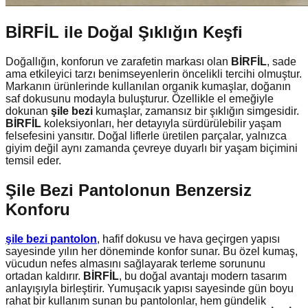
BİRFİL ile Doğal Şıklığın Keşfi
Doğallığın, konforun ve zarafetin markası olan
BİRFİL
, sade
ama etkileyici tarzı benimseyenlerin öncelikli tercihi olmuştur.
Markanın ürünlerinde kullanılan organik kumaşlar, doğanın
saf dokusunu modayla buluşturur. Özellikle el emeğiyle
dokunan
şile bezi
kumaşlar, zamansız bir şıklığın simgesidir.
BİRFİL
koleksiyonları, her detayıyla sürdürülebilir yaşam
felsefesini yansıtır. Doğal liflerle üretilen parçalar, yalnızca
giyim değil aynı zamanda çevreye duyarlı bir yaşam biçimini
temsil eder.
Şile Bezi Pantolonun Benzersiz
Konforu
şile bezi pantolon
, hafif dokusu ve hava geçirgen yapısı
sayesinde yılın her döneminde konfor sunar. Bu özel kumaş,
vücudun nefes almasını sağlayarak terleme sorununu
ortadan kaldırır.
BİRFİL
, bu doğal avantajı modern tasarım
anlayışıyla birleştirir. Yumuşacık yapısı sayesinde gün boyu
rahat bir kullanım sunan bu pantolonlar, hem gündelik