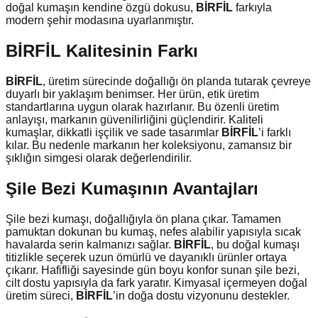
doğal kumaşın kendine özgü dokusu,
BİRFİL
farkıyla
modern şehir modasına uyarlanmıştır.
BİRFİL Kalitesinin Farkı
BİRFİL
, üretim sürecinde doğallığı ön planda tutarak çevreye
duyarlı bir yaklaşım benimser. Her ürün, etik üretim
standartlarına uygun olarak hazırlanır. Bu özenli üretim
anlayışı, markanın güvenilirliğini güçlendirir. Kaliteli
kumaşlar, dikkatli işçilik ve sade tasarımlar
BİRFİL
’i farklı
kılar. Bu nedenle markanın her koleksiyonu, zamansız bir
şıklığın simgesi olarak değerlendirilir.
Şile Bezi Kumaşının Avantajları
Şile bezi kumaşı, doğallığıyla ön plana çıkar. Tamamen
pamuktan dokunan bu kumaş, nefes alabilir yapısıyla sıcak
havalarda serin kalmanızı sağlar.
BİRFİL
, bu doğal kumaşı
titizlikle seçerek uzun ömürlü ve dayanıklı ürünler ortaya
çıkarır. Hafifliği sayesinde gün boyu konfor sunan şile bezi,
cilt dostu yapısıyla da fark yaratır. Kimyasal içermeyen doğal
üretim süreci,
BİRFİL
’in doğa dostu vizyonunu destekler.