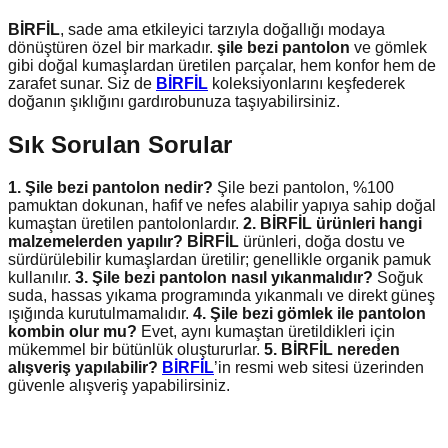
BİRFİL
, sade ama etkileyici tarzıyla doğallığı modaya
dönüştüren özel bir markadır.
şile bezi pantolon
ve gömlek
gibi doğal kumaşlardan üretilen parçalar, hem konfor hem de
zarafet sunar. Siz de
BİRFİL
koleksiyonlarını keşfederek
doğanın şıklığını gardırobunuza taşıyabilirsiniz.
Sık Sorulan Sorular
1. Şile bezi pantolon nedir?
Şile bezi pantolon, %100
pamuktan dokunan, hafif ve nefes alabilir yapıya sahip doğal
kumaştan üretilen pantolonlardır.
2. BİRFİL ürünleri hangi
malzemelerden yapılır?
BİRFİL
ürünleri, doğa dostu ve
sürdürülebilir kumaşlardan üretilir; genellikle organik pamuk
kullanılır.
3. Şile bezi pantolon nasıl yıkanmalıdır?
Soğuk
suda, hassas yıkama programında yıkanmalı ve direkt güneş
ışığında kurutulmamalıdır.
4. Şile bezi gömlek ile pantolon
kombin olur mu?
Evet, aynı kumaştan üretildikleri için
mükemmel bir bütünlük oluştururlar.
5. BİRFİL nereden
alışveriş yapılabilir?
BİRFİL
’in resmi web sitesi üzerinden
güvenle alışveriş yapabilirsiniz.