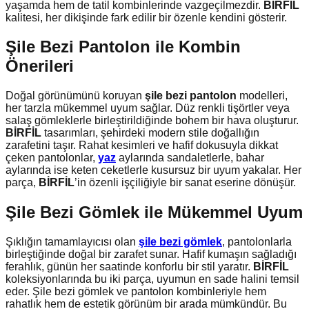
yaşamda hem de tatil kombinlerinde vazgeçilmezdir.
BİRFİL
kalitesi, her dikişinde fark edilir bir özenle kendini gösterir.
Şile Bezi Pantolon ile Kombin
Önerileri
Doğal görünümünü koruyan
şile bezi pantolon
modelleri,
her tarzla mükemmel uyum sağlar. Düz renkli tişörtler veya
salaş gömleklerle birleştirildiğinde bohem bir hava oluşturur.
BİRFİL
tasarımları, şehirdeki modern stile doğallığın
zarafetini taşır. Rahat kesimleri ve hafif dokusuyla dikkat
çeken pantolonlar,
yaz
aylarında sandaletlerle, bahar
aylarında ise keten ceketlerle kusursuz bir uyum yakalar. Her
parça,
BİRFİL
’in özenli işçiliğiyle bir sanat eserine dönüşür.
Şile Bezi Gömlek ile Mükemmel Uyum
Şıklığın tamamlayıcısı olan
şile bezi gömlek
, pantolonlarla
birleştiğinde doğal bir zarafet sunar. Hafif kumaşın sağladığı
ferahlık, günün her saatinde konforlu bir stil yaratır.
BİRFİL
koleksiyonlarında bu iki parça, uyumun en sade halini temsil
eder. Şile bezi gömlek ve pantolon kombinleriyle hem
rahatlık hem de estetik görünüm bir arada mümkündür. Bu