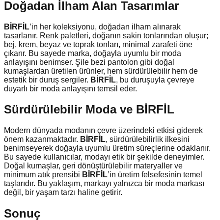
Doğadan İlham Alan Tasarımlar
BİRFİL
’in her koleksiyonu, doğadan ilham alınarak
tasarlanır. Renk paletleri, doğanın sakin tonlarından oluşur;
bej, krem, beyaz ve toprak tonları, minimal zarafeti öne
çıkarır. Bu sayede marka, doğayla uyumlu bir moda
anlayışını benimser. Şile bezi pantolon gibi doğal
kumaşlardan üretilen ürünler, hem sürdürülebilir hem de
estetik bir duruş sergiler.
BİRFİL
, bu duruşuyla çevreye
duyarlı bir moda anlayışını temsil eder.
Sürdürülebilir Moda ve BİRFİL
Modern dünyada modanın çevre üzerindeki etkisi giderek
önem kazanmaktadır.
BİRFİL
, sürdürülebilirlik ilkesini
benimseyerek doğayla uyumlu üretim süreçlerine odaklanır.
Bu sayede kullanıcılar, modayı etik bir şekilde deneyimler.
Doğal kumaşlar, geri dönüştürülebilir materyaller ve
minimum atık prensibi
BİRFİL
’in üretim felsefesinin temel
taşlarıdır. Bu yaklaşım, markayı yalnızca bir moda markası
değil, bir yaşam tarzı haline getirir.
Sonuç