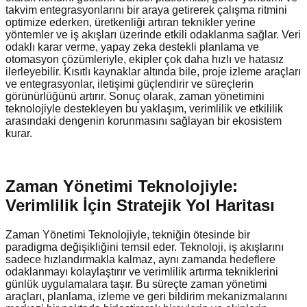
takvim entegrasyonlarını bir araya getirerek çalışma ritmini
optimize ederken, üretkenliği artıran teknikler yerine
yöntemler ve iş akışları üzerinde etkili odaklanma sağlar. Veri
odaklı karar verme, yapay zeka destekli planlama ve
otomasyon çözümleriyle, ekipler çok daha hızlı ve hatasız
ilerleyebilir. Kısıtlı kaynaklar altında bile, proje izleme araçları
ve entegrasyonlar, iletişimi güçlendirir ve süreçlerin
görünürlüğünü artırır. Sonuç olarak, zaman yönetimini
teknolojiyle destekleyen bu yaklaşım, verimlilik ve etkililik
arasındaki dengenin korunmasını sağlayan bir ekosistem
kurar.
Zaman Yönetimi Teknolojiyle:
Verimlilik İçin Stratejik Yol Haritası
Zaman Yönetimi Teknolojiyle, tekniğin ötesinde bir
paradigma değişikliğini temsil eder. Teknoloji, iş akışlarını
sadece hızlandırmakla kalmaz, aynı zamanda hedeflere
odaklanmayı kolaylaştırır ve verimlilik artırma tekniklerini
günlük uygulamalara taşır. Bu süreçte zaman yönetimi
araçları, planlama, izleme ve geri bildirim mekanizmalarını