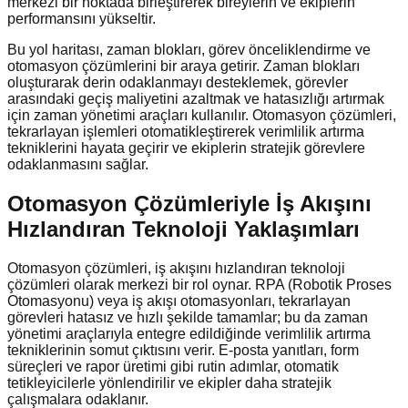
merkezi bir noktada birleştirerek bireylerin ve ekiplerin
performansını yükseltir.
Bu yol haritası, zaman blokları, görev önceliklendirme ve
otomasyon çözümlerini bir araya getirir. Zaman blokları
oluşturarak derin odaklanmayı desteklemek, görevler
arasındaki geçiş maliyetini azaltmak ve hatasızlığı artırmak
için zaman yönetimi araçları kullanılır. Otomasyon çözümleri,
tekrarlayan işlemleri otomatikleştirerek verimlilik artırma
tekniklerini hayata geçirir ve ekiplerin stratejik görevlere
odaklanmasını sağlar.
Otomasyon Çözümleriyle İş Akışını
Hızlandıran Teknoloji Yaklaşımları
Otomasyon çözümleri, iş akışını hızlandıran teknoloji
çözümleri olarak merkezi bir rol oynar. RPA (Robotik Proses
Otomasyonu) veya iş akışı otomasyonları, tekrarlayan
görevleri hatasız ve hızlı şekilde tamamlar; bu da zaman
yönetimi araçlarıyla entegre edildiğinde verimlilik artırma
tekniklerinin somut çıktısını verir. E-posta yanıtları, form
süreçleri ve rapor üretimi gibi rutin adımlar, otomatik
tetikleyicilerle yönlendirilir ve ekipler daha stratejik
çalışmalara odaklanır.