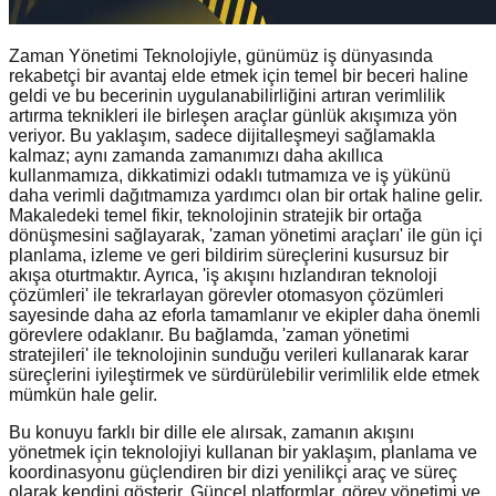
Zaman Yönetimi Teknolojiyle, günümüz iş dünyasında
rekabetçi bir avantaj elde etmek için temel bir beceri haline
geldi ve bu becerinin uygulanabilirliğini artıran verimlilik
artırma teknikleri ile birleşen araçlar günlük akışımıza yön
veriyor. Bu yaklaşım, sadece dijitalleşmeyi sağlamakla
kalmaz; aynı zamanda zamanımızı daha akıllıca
kullanmamıza, dikkatimizi odaklı tutmamıza ve iş yükünü
daha verimli dağıtmamıza yardımcı olan bir ortak haline gelir.
Makaledeki temel fikir, teknolojinin stratejik bir ortağa
dönüşmesini sağlayarak, 'zaman yönetimi araçları' ile gün içi
planlama, izleme ve geri bildirim süreçlerini kusursuz bir
akışa oturtmaktır. Ayrıca, 'iş akışını hızlandıran teknoloji
çözümleri' ile tekrarlayan görevler otomasyon çözümleri
sayesinde daha az eforla tamamlanır ve ekipler daha önemli
görevlere odaklanır. Bu bağlamda, 'zaman yönetimi
stratejileri' ile teknolojinin sunduğu verileri kullanarak karar
süreçlerini iyileştirmek ve sürdürülebilir verimlilik elde etmek
mümkün hale gelir.
Bu konuyu farklı bir dille ele alırsak, zamanın akışını
yönetmek için teknolojiyi kullanan bir yaklaşım, planlama ve
koordinasyonu güçlendiren bir dizi yenilikçi araç ve süreç
olarak kendini gösterir. Güncel platformlar, görev yönetimi ve