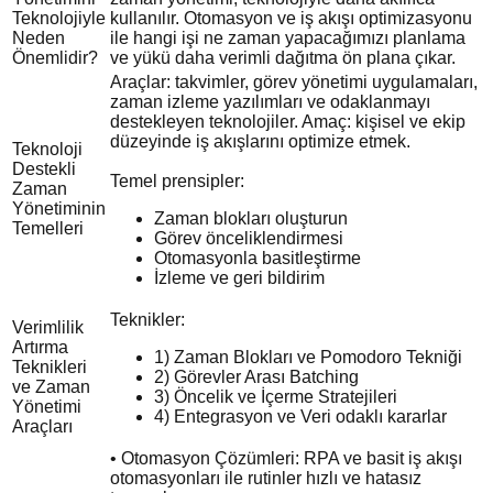
Teknolojiyle
kullanılır. Otomasyon ve iş akışı optimizasyonu
Neden
ile hangi işi ne zaman yapacağımızı planlama
Önemlidir?
ve yükü daha verimli dağıtma ön plana çıkar.
Araçlar: takvimler, görev yönetimi uygulamaları,
zaman izleme yazılımları ve odaklanmayı
destekleyen teknolojiler. Amaç: kişisel ve ekip
düzeyinde iş akışlarını optimize etmek.
Teknoloji
Destekli
Temel prensipler:
Zaman
Yönetiminin
Zaman blokları oluşturun
Temelleri
Görev önceliklendirmesi
Otomasyonla basitleştirme
İzleme ve geri bildirim
Teknikler:
Verimlilik
Artırma
1) Zaman Blokları ve Pomodoro Tekniği
Teknikleri
2) Görevler Arası Batching
ve Zaman
3) Öncelik ve İçerme Stratejileri
Yönetimi
4) Entegrasyon ve Veri odaklı kararlar
Araçları
• Otomasyon Çözümleri: RPA ve basit iş akışı
otomasyonları ile rutinler hızlı ve hatasız