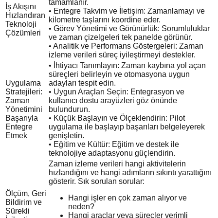
tamamlanır.
İş Akışını
• Entegre Takvim ve İletişim: Zamanlamayı ve
Hızlandıran
kilometre taşlarını koordine eder.
Teknoloji
• Görev Yönetimi ve Görünürlük: Sorumluluklar
Çözümleri
ve zaman çizelgeleri tek panelde görünür.
• Analitik ve Performans Göstergeleri: Zaman
izleme verileri süreç iyileştirmeyi destekler.
• İhtiyacı Tanımlayın: Zaman kaybına yol açan
süreçleri belirleyin ve otomasyona uygun
Uygulama
adayları tespit edin.
Stratejileri:
• Uygun Araçları Seçin: Entegrasyon ve
Zaman
kullanıcı dostu arayüzleri göz önünde
Yönetimini
bulundurun.
Başarıyla
• Küçük Başlayın ve Ölçeklendirin: Pilot
Entegre
uygulama ile başlayıp başarıları belgeleyerek
Etmek
genişletin.
• Eğitim ve Kültür: Eğitim ve destek ile
teknolojiye adaptasyonu güçlendirin.
Zaman izleme verileri hangi aktivitelerin
hızlandığını ve hangi adımların sıkıntı yarattığını
gösterir. Sık sorulan sorular:
Ölçüm, Geri
Hangi işler en çok zaman alıyor ve
Bildirim ve
neden?
Sürekli
Hangi araçlar veya süreçler verimli