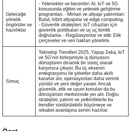
- Yetenekler ve beceriler: AI, IoT ve 5G
konusunda eğitim ve yetenek geliştirme
Geleceğe
programları. - Mimari ve altyapı yatırımları:
yönelik
Bulut, hibrit altyapılar ve edge computing.
öngörüler ve
- Güvenlik stratejileri: IoT cihazları için
hazırlıklar
güvenlik politikaları ve uç uç kimlik
doğrulama. - Regülasyonlar ve etik: Etik
çerçeveler ve veri hakları yönetimi.
Teknoloji Trendleri 2025, Yapay Zeka, IoT
ve 5G’nin birleşimiyle iş dünyasını
dönüştüren dinamik bir süreç olarak
karşımıza çıkıyor. Bu üç eksenin
entegrasyonu ile şirketler daha akıllı
kararlar alır, operasyonları daha verimli
Sonuç
yürütür ve yeni değer yaratır. Ancak
güvenlik, etik ve uyum konuları da bu
dönüşümün merkezinde yer alır. Doğru
stratejiler, yatırım ve yetkinliklerle bu
trendler sürdürülebilir büyümeye ve
rekabet avantajına zemin hazırlar.