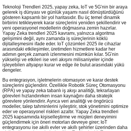
Teknoloji Trendleri 2025, yapay zeka, IoT ve 5G'nin bir araya
gelerek iş dünyası ve günlük yaşamı nasıl dönüştürdüğünü
gösteren kapsamlı bir yol haritasıdır. Bu üç temel dinamik
birbirini tetikleyerek karar süreçlerini yeniden şekillendirir ve
yeni operasyonel modellerin doğmasına zemin hazırlar.
Yapay Zeka trendleri 2025 kavramı, yalnızca algoritma
gelişimini değil, aynı zamanda iş süreçlerinin köklü
dijitalleşmesini ifade eder. IoT çözümleri 2025 ile cihazlar
arasındaki etkileşimler, üretimden hizmetlere kadar her
adımın gerçek zamanlı izlenmesini mümkün kılar. 5G'nin
yükselişi ve etkileri ise veri akışını milisaniyeler içinde
işleyebilen altyapıyı kurar ve edge ile bulut arasındaki yükü
dengeler.
Bu entegrasyon, işletmelerin otomasyon ve karar destek
süreçlerini güçlendirir. Özellikle Robotik Süreç Otomasyonu
(RPA) ve yapay zeka tabanlı iş akışı analitiği, tekrarlayan
görevleri hızlandırırken insan kaynağını daha stratejik
görevlere yönlendirir. Ayrıca veri analitiği ve öngörücü
modeller, talep tahminlerini iyileştirir, stok yönetimini optimize
eder ve operasyonel riskleri azaltır. Yapay Zeka trendleri
2025 kapsamında kişiselleştirme ve müşteri deneyimini
güçlendirmek için öneri motorları devreye girer; IoT
entegrasyonu ise akıllı evler ve akıllı şehirler üzerinden daha