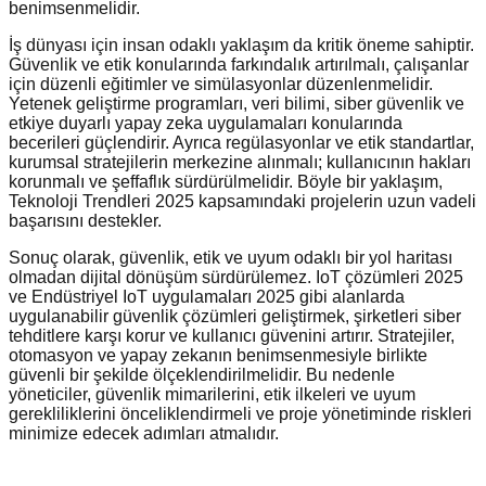
benimsenmelidir.
İş dünyası için insan odaklı yaklaşım da kritik öneme sahiptir.
Güvenlik ve etik konularında farkındalık artırılmalı, çalışanlar
için düzenli eğitimler ve simülasyonlar düzenlenmelidir.
Yetenek geliştirme programları, veri bilimi, siber güvenlik ve
etkiye duyarlı yapay zeka uygulamaları konularında
becerileri güçlendirir. Ayrıca regülasyonlar ve etik standartlar,
kurumsal stratejilerin merkezine alınmalı; kullanıcının hakları
korunmalı ve şeffaflık sürdürülmelidir. Böyle bir yaklaşım,
Teknoloji Trendleri 2025 kapsamındaki projelerin uzun vadeli
başarısını destekler.
Sonuç olarak, güvenlik, etik ve uyum odaklı bir yol haritası
olmadan dijital dönüşüm sürdürülemez. IoT çözümleri 2025
ve Endüstriyel IoT uygulamaları 2025 gibi alanlarda
uygulanabilir güvenlik çözümleri geliştirmek, şirketleri siber
tehditlere karşı korur ve kullanıcı güvenini artırır. Stratejiler,
otomasyon ve yapay zekanın benimsenmesiyle birlikte
güvenli bir şekilde ölçeklendirilmelidir. Bu nedenle
yöneticiler, güvenlik mimarilerini, etik ilkeleri ve uyum
gerekliliklerini önceliklendirmeli ve proje yönetiminde riskleri
minimize edecek adımları atmalıdır.