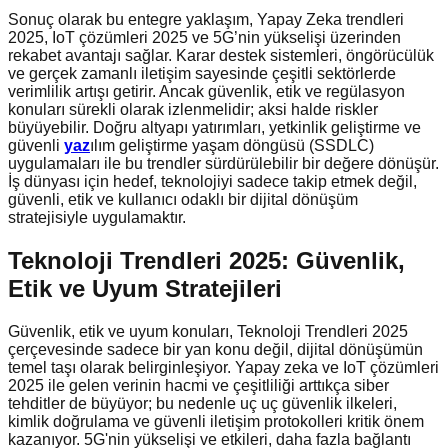
Sonuç olarak bu entegre yaklaşım, Yapay Zeka trendleri
2025, IoT çözümleri 2025 ve 5G’nin yükselişi üzerinden
rekabet avantajı sağlar. Karar destek sistemleri, öngörücülük
ve gerçek zamanlı iletişim sayesinde çeşitli sektörlerde
verimlilik artışı getirir. Ancak güvenlik, etik ve regülasyon
konuları sürekli olarak izlenmelidir; aksi halde riskler
büyüyebilir. Doğru altyapı yatırımları, yetkinlik geliştirme ve
güvenli
yaz
ılım geliştirme yaşam döngüsü (SSDLC)
uygulamaları ile bu trendler sürdürülebilir bir değere dönüşür.
İş dünyası için hedef, teknolojiyi sadece takip etmek değil,
güvenli, etik ve kullanıcı odaklı bir dijital dönüşüm
stratejisiyle uygulamaktır.
Teknoloji Trendleri 2025: Güvenlik,
Etik ve Uyum Stratejileri
Güvenlik, etik ve uyum konuları, Teknoloji Trendleri 2025
çerçevesinde sadece bir yan konu değil, dijital dönüşümün
temel taşı olarak belirginleşiyor. Yapay zeka ve IoT çözümleri
2025 ile gelen verinin hacmi ve çeşitliliği arttıkça siber
tehditler de büyüyor; bu nedenle uç uç güvenlik ilkeleri,
kimlik doğrulama ve güvenli iletişim protokolleri kritik önem
kazanıyor. 5G'nin yükselişi ve etkileri, daha fazla bağlantı