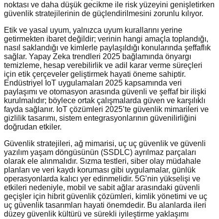
noktası ve daha düşük gecikme ile risk yüzeyini genişletirken
güvenlik stratejilerinin de güçlendirilmesini zorunlu kılıyor.
Etik ve yasal uyum, yalnızca uyum kurallarını yerine
getirmekten ibaret değildir; verinin hangi amaçla toplandığı,
nasıl saklandığı ve kimlerle paylaşıldığı konularında şeffaflık
sağlar. Yapay Zeka trendleri 2025 bağlamında önyargı
temizleme, hesap verebilirlik ve adil karar verme süreçleri
için etik çerçeveler geliştirmek hayati öneme sahiptir.
Endüstriyel IoT uygulamaları 2025 kapsamında veri
paylaşımı ve otomasyon arasında güvenli ve şeffaf bir ilişki
kurulmalıdır; böylece ortak çalışmalarda güven ve karşılıklı
fayda sağlanır. IoT çözümleri 2025’te güvenlik mimarileri ve
gizlilik tasarımı, sistem entegrasyonlarının güvenilirliğini
doğrudan etkiler.
Güvenlik stratejileri, ağ mimarisi, uç uç güvenlik ve güvenli
yazılım yaşam döngüsünün (SSDLC) ayrılmaz parçaları
olarak ele alınmalıdır. Sızma testleri, siber olay müdahale
planları ve veri kaydı koruması gibi uygulamalar, günlük
operasyonlarda kalıcı yer edinmelidir. 5G’nin yükselişi ve
etkileri nedeniyle, mobil ve sabit ağlar arasındaki güvenli
geçişler için hibrit güvenlik çözümleri, kimlik yönetimi ve uç
uç güvenlik tasarımları hayati önemdedir. Bu alanlarda ileri
düzey güvenlik kültürü ve sürekli iyileştirme yaklaşımı