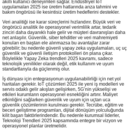
akıllı kullanıcı deneyimleri sağlar. Endüstriyel IoT
uygulamaları 2025 ise üretim hatlarında arıza tahmini ve
bakım öngörüsü ile kesintisiz üretim hedeflerini destekler.
Veri analitiği ise karar süreçlerini hızlandırır. Büyük veri ve
öngörücü analitik ile operasyonel verimlilik artar, tedarik
zinciri daha dayanıklı hale gelir ve müşteri davranışları daha
net anlaşılır. Güvenlik, siber tehditler ve veri mahremiyeti
konuları en baştan ele alınmazsa bu avantajlar zarar
görebilir; bu nedenle güvenli yapay zeka uygulamaları, uç uç
güvenlik ve güvenli iletişim protokolleri ön plana çıkar.
Böylelikle Yapay Zeka trendleri 2025 kavramı, sadece
teknolojik yenilikler olarak değil, etik kullanım ve uyum
standartlarıyla da güçlenmiş olur.
İş dünyası için entegrasyonun uygulanabilirliği için net yol
haritaları gerekir. IoT çözümleri 2025 ile yeni iş modelleri ve
servis odaklı gelir akışları gelişirken, 5G’nin yükselişi ve
etkileri kurumların operasyonel esnekliğini artırır. Maliyet
etkinliğini sağlarken güvenlik ve uyum için uçtan uca
güvenlik çözümlerinin kurulması gerekir. Tecrübe, eğitim ve
beceri geliştirme programları, dijital dönüşüm yolculuğunda
kilit başarı faktörlerindendir. Bu nedenle kurumsal liderler,
Teknoloji Trendleri 2025 kapsamında entegre bir vizyon ve
operasyonel planlar üretmelidir.