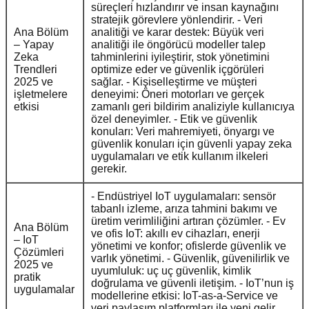
süreçleri hızlandırır ve insan kaynağını
stratejik görevlere yönlendirir. - Veri
Ana Bölüm
analitiği ve karar destek: Büyük veri
– Yapay
analitiği ile öngörücü modeller talep
Zeka
tahminlerini iyileştirir, stok yönetimini
Trendleri
optimize eder ve güvenlik içgörüleri
2025 ve
sağlar. - Kişiselleştirme ve müşteri
işletmelere
deneyimi: Öneri motorları ve gerçek
etkisi
zamanlı geri bildirim analiziyle kullanıcıya
özel deneyimler. - Etik ve güvenlik
konuları: Veri mahremiyeti, önyargı ve
güvenlik konuları için güvenli yapay zeka
uygulamaları ve etik kullanım ilkeleri
gerekir.
- Endüstriyel IoT uygulamaları: sensör
tabanlı izleme, arıza tahmini bakımı ve
üretim verimliliğini artıran çözümler. - Ev
Ana Bölüm
ve ofis IoT: akıllı ev cihazları, enerji
– IoT
yönetimi ve konfor; ofislerde güvenlik ve
Çözümleri
varlık yönetimi. - Güvenlik, güvenilirlik ve
2025 ve
uyumluluk: uç uç güvenlik, kimlik
pratik
doğrulama ve güvenli iletişim. - IoT’nun iş
uygulamalar
modellerine etkisi: IoT-as-a-Service ve
veri paylaşım platformları ile yeni gelir