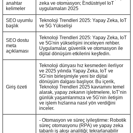
anahtar
zeka ve otomasyon; Endüstriyel IoT
kelimeler
uygulamaları 2025
SEO uyumlu
Teknoloji Trendleri 2025: Yapay Zeka, IoT
başlık
ve 5G Yükselişi
Teknoloji Trendleri 2025: Yapay Zeka, IoT
SEO dostu
ve 5G'nin yükselişini inceleyen rehber.
meta
Uygulamalar, güvenlik ve otomasyon ile
açıklaması
dijital dönüşüm etkilerini keşfedin.
Teknoloji dünyası hız kesmeden ilerliyor
ve 2025 yılında Yapay Zeka, IoT ve
5G’nin birleşimiyle yeni bir dijital
dönüşüm dalgası başlıyor. Bu içerik,
Giriş özeti
Teknoloji Trendleri 2025 kavramını temel
alarak, yapay zekanın işletmelere, IoT’nin
günlük yaşamlarımıza ve 5G’nin iletişim
ve işlem hızlarına nasıl yön verdiğini
inceler.
- Otomasyon ve süreç iyileştirme: Robotik
süreç otomasyonu (RPA) ve yapay zeka
tabanlı iş akışı analitiği; tekrarlanabilir