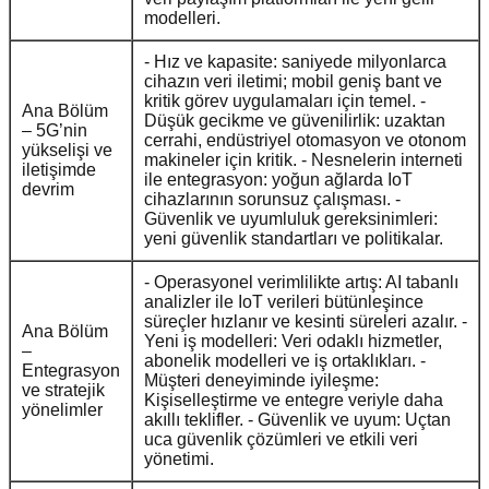
modelleri.
- Hız ve kapasite: saniyede milyonlarca
cihazın veri iletimi; mobil geniş bant ve
kritik görev uygulamaları için temel. -
Ana Bölüm
Düşük gecikme ve güvenilirlik: uzaktan
– 5G’nin
cerrahi, endüstriyel otomasyon ve otonom
yükselişi ve
makineler için kritik. - Nesnelerin interneti
iletişimde
ile entegrasyon: yoğun ağlarda IoT
devrim
cihazlarının sorunsuz çalışması. -
Güvenlik ve uyumluluk gereksinimleri:
yeni güvenlik standartları ve politikalar.
- Operasyonel verimlilikte artış: AI tabanlı
analizler ile IoT verileri bütünleşince
süreçler hızlanır ve kesinti süreleri azalır. -
Ana Bölüm
Yeni iş modelleri: Veri odaklı hizmetler,
–
abonelik modelleri ve iş ortaklıkları. -
Entegrasyon
Müşteri deneyiminde iyileşme:
ve stratejik
Kişiselleştirme ve entegre veriyle daha
yönelimler
akıllı teklifler. - Güvenlik ve uyum: Uçtan
uca güvenlik çözümleri ve etkili veri
yönetimi.