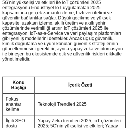
5G'nin yükselişi ve etkileri ile IoT çözümleri 2025
entegrasyonu Endüstriyel IoT uygulamaları 2025
kapsamında gerçek zamanlı izleme, hızlı veri iletimi ve
güvenilir bağlantılar sağlar. Düşük gecikme ve yüksek
kapasite, uzaktan izleme, akıllı üretim ve akıllı şehir
çözümlerinde verimliliği artırır. IoT çözümleri 2025 ile
entegrasyon, IoT-as-a-Service ve veri paylaşım platformları
gibi yeni iş modellerini destekler. Ancak uç uç güvenlik,
kimlik doğrulama ve uyum konuları güvenlik stratejilerinin
güncellenmesini gerektirir; ayrıca yapay zeka ve otomasyon
ile birleşen bu ekosistemde etik ve güvenlik riskleri dikkatle
yönetilmelidir.
Konu
İçerik Özeti
Başlığı
Fokus
anahtar
Teknoloji Trendleri 2025
kelime
İlgili SEO
Yapay Zeka trendleri 2025; IoT çözümleri
dostu
2025; 5G'nin yükselişi ve etkileri; Yapay