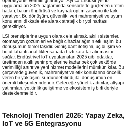
operasyonel verimliliği artırıyor. Ayrıca Endüstriyel IoT
uygulamaları 2025 bağlamında sensörlerle güçlenen üretim
hatları, bakım öngörüsü ve kaynak optimizasyonu ile fark
yaratıyor. Bu dönüşüm, güvenlik, veri mahremiyeti ve uyum
konularını dikkatle ele alarak stratejik bir yol haritası
gerektiriyor.
LSI prensiplerine uygun olarak ele alırsak, akıllı sistemler,
otomasyon çözümleri ve bağlı cihazlar ağının etkileşimi bu
dönüşümün temel taşıdır. Geniş bant iletişimi, uç bilişim ve
bulut tabanlı analitikler sahada hızlı kararlar alınmasını
sağlar. Endüstriyel IoT uygulamaları 2025 gibi odaklar,
üretimden akıllı şehir projelerine kadar pek çok sektörde
verimliliği artırır ve yeni hizmet modellerini mümkün kılar. Bu
çerçevede güvenlik, mahremiyet ve etik konularına öncelik
veren bir yaklaşım, sürdürülebilir dijital dönüşümün en
önemli bileşenlerindendir. Geleceğe yönelik adımlar, altyapı
yatırımları, yetkinlik geliştirme ve ekosistem iş birlikleriyle
desteklenmelidir.
Teknoloji Trendleri 2025: Yapay Zeka,
IoT ve 5G Entegrasyonu