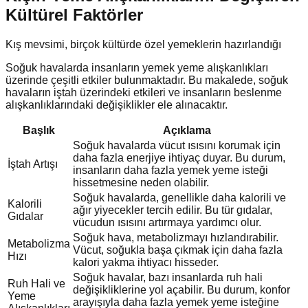
Kültürel Faktörler
Kış mevsimi, birçok kültürde özel yemeklerin hazırlandığı
Soğuk havalarda insanların yemek yeme alışkanlıkları
üzerinde çeşitli etkiler bulunmaktadır. Bu makalede, soğuk
havaların iştah üzerindeki etkileri ve insanların beslenme
alışkanlıklarındaki değişiklikler ele alınacaktır.
Başlık
Açıklama
Soğuk havalarda vücut ısısını korumak için
daha fazla enerjiye ihtiyaç duyar. Bu durum,
İştah Artışı
insanların daha fazla yemek yeme isteği
hissetmesine neden olabilir.
Soğuk havalarda, genellikle daha kalorili ve
Kalorili
ağır yiyecekler tercih edilir. Bu tür gıdalar,
Gıdalar
vücudun ısısını artırmaya yardımcı olur.
Soğuk hava, metabolizmayı hızlandırabilir.
Metabolizma
Vücut, soğukla başa çıkmak için daha fazla
Hızı
kalori yakma ihtiyacı hisseder.
Soğuk havalar, bazı insanlarda ruh hali
Ruh Hali ve
değişikliklerine yol açabilir. Bu durum, konfor
Yeme
arayışıyla daha fazla yemek yeme isteğine