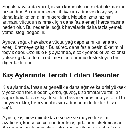
Soğuk havalarda vücut, ısısını korumak için metabolizmasını
hızlandırır. Bu durum, enerji ihtiyacını artırır ve dolayısıyla
daha fazla kalori alımını gerektirir. Metabolizma hızının
artması, vücudun ısınmak için daha fazla enerji harcamasına
neden olur. Bu nedenle, soğuk havalarda daha fazla yemek
yeme isteği doğabilir.
Ayrıca, soğuk havalarda vücut, yağ depolarını kullanarak
enerji üretmeye çalışır. Bu süreç, daha fazla besin tüketimini
teşvik eder. Özellikle kış aylarında, sıcak yemekler ve kalorisi
yüksek gıdalar tercih edilmesi, bu durumu destekleyen bir
diğer faktördür.
Kış Aylarında Tercih Edilen Besinler
Kış aylarında, insanlar genellikle daha ağır ve kalorisi yüksek
yiyecekleri tercih eder. Çorba, güveç, kızartmalar ve tatlılar,
soğuk havalarda sıkça tüketilen besinler arasında yer alır. Bu
tür yiyecekler, hem vücut ısısını artırır hem de tokluk hissi
sağlar.
Ayrıca, kış mevsiminde taze sebze ve meyve tüketimi
azalırken, konserve ve dondurulmuş gıdaların tüketimi artar.
Bu durum, beslenme alışkanlıklarını etkileyerek daha fazla