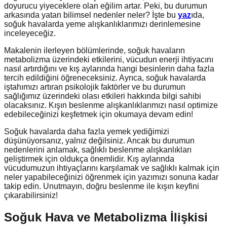
doyurucu yiyeceklere olan eğilim artar. Peki, bu durumun
arkasında yatan bilimsel nedenler neler? İşte bu
yaz
ıda,
soğuk havalarda yeme alışkanlıklarımızı derinlemesine
inceleyeceğiz.
Makalenin ilerleyen bölümlerinde, soğuk havaların
metabolizma üzerindeki etkilerini, vücudun enerji ihtiyacını
nasıl artırdığını ve kış aylarında hangi besinlerin daha fazla
tercih edildiğini öğreneceksiniz. Ayrıca, soğuk havalarda
iştahımızı artıran psikolojik faktörler ve bu durumun
sağlığımız üzerindeki olası etkileri hakkında bilgi sahibi
olacaksınız. Kışın beslenme alışkanlıklarımızı nasıl optimize
edebileceğinizi keşfetmek için okumaya devam edin!
Soğuk havalarda daha fazla yemek yediğimizi
düşünüyorsanız, yalnız değilsiniz. Ancak bu durumun
nedenlerini anlamak, sağlıklı beslenme alışkanlıkları
geliştirmek için oldukça önemlidir. Kış aylarında
vücudumuzun ihtiyaçlarını karşılamak ve sağlıklı kalmak için
neler yapabileceğinizi öğrenmek için yazımızı sonuna kadar
takip edin. Unutmayın, doğru beslenme ile kışın keyfini
çıkarabilirsiniz!
Soğuk Hava ve Metabolizma İlişkisi