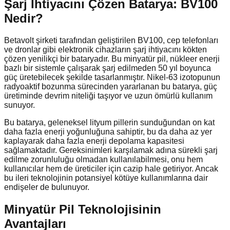
Şarj İhtiyacını Çözen Batarya: BV100
Nedir?
Betavolt şirketi tarafından geliştirilen BV100, cep telefonları
ve dronlar gibi elektronik cihazların şarj ihtiyacını kökten
çözen yenilikçi bir bataryadır. Bu minyatür pil, nükleer enerji
bazlı bir sistemle çalışarak şarj edilmeden 50 yıl boyunca
güç üretebilecek şekilde tasarlanmıştır. Nikel-63 izotopunun
radyoaktif bozunma sürecinden yararlanan bu batarya, güç
üretiminde devrim niteliği taşıyor ve uzun ömürlü kullanım
sunuyor.
Bu batarya, geleneksel lityum pillerin sunduğundan on kat
daha fazla enerji yoğunluğuna sahiptir, bu da daha az yer
kaplayarak daha fazla enerji depolama kapasitesi
sağlamaktadır. Gereksinimleri karşılamak adına sürekli şarj
edilme zorunluluğu olmadan kullanılabilmesi, onu hem
kullanıcılar hem de üreticiler için cazip hale getiriyor. Ancak
bu ileri teknolojinin potansiyel kötüye kullanımlarına dair
endişeler de bulunuyor.
Minyatür Pil Teknolojisinin
Avantajları