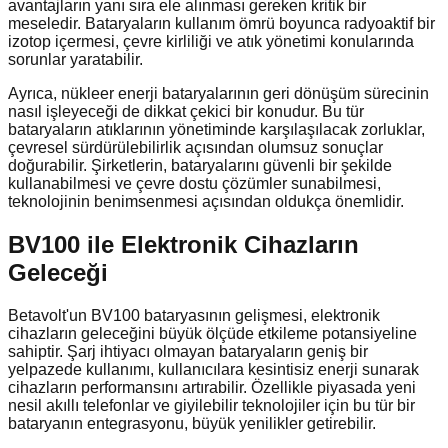
avantajların yanı sıra ele alınması gereken kritik bir
meseledir. Bataryaların kullanım ömrü boyunca radyoaktif bir
izotop içermesi, çevre kirliliği ve atık yönetimi konularında
sorunlar yaratabilir.
Ayrıca, nükleer enerji bataryalarının geri dönüşüm sürecinin
nasıl işleyeceği de dikkat çekici bir konudur. Bu tür
bataryaların atıklarının yönetiminde karşılaşılacak zorluklar,
çevresel sürdürülebilirlik açısından olumsuz sonuçlar
doğurabilir. Şirketlerin, bataryalarını güvenli bir şekilde
kullanabilmesi ve çevre dostu çözümler sunabilmesi,
teknolojinin benimsenmesi açısından oldukça önemlidir.
BV100 ile Elektronik Cihazların
Geleceği
Betavolt'un BV100 bataryasının gelişmesi, elektronik
cihazların geleceğini büyük ölçüde etkileme potansiyeline
sahiptir. Şarj ihtiyacı olmayan bataryaların geniş bir
yelpazede kullanımı, kullanıcılara kesintisiz enerji sunarak
cihazların performansını artırabilir. Özellikle piyasada yeni
nesil akıllı telefonlar ve giyilebilir teknolojiler için bu tür bir
bataryanın entegrasyonu, büyük yenilikler getirebilir.