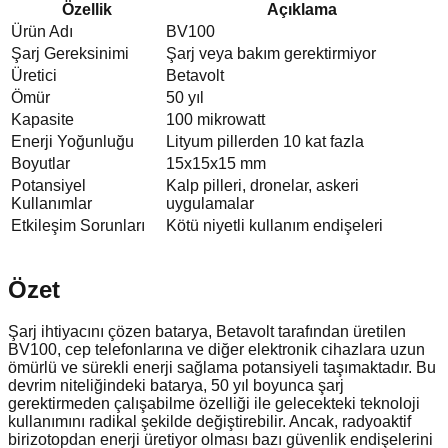
Özellik
Açıklama
Ürün Adı
BV100
Şarj Gereksinimi
Şarj veya bakım gerektirmiyor
Üretici
Betavolt
Ömür
50 yıl
Kapasite
100 mikrowatt
Enerji Yoğunluğu
Lityum pillerden 10 kat fazla
Boyutlar
15x15x15 mm
Potansiyel
Kalp pilleri, dronelar, askeri
Kullanımlar
uygulamalar
Etkileşim Sorunları
Kötü niyetli kullanım endişeleri
Özet
Şarj ihtiyacını çözen batarya, Betavolt tarafından üretilen
BV100, cep telefonlarına ve diğer elektronik cihazlara uzun
ömürlü ve sürekli enerji sağlama potansiyeli taşımaktadır. Bu
devrim niteliğindeki batarya, 50 yıl boyunca şarj
gerektirmeden çalışabilme özelliği ile gelecekteki teknoloji
kullanımını radikal şekilde değiştirebilir. Ancak, radyoaktif
birizotopdan enerji üretiyor olması bazı güvenlik endişelerini