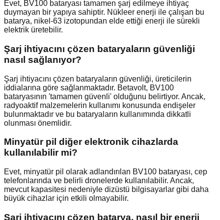
Evet, BV100 bataryası tamamen şarj edilmeye ihtiyaç
duymayan bir yapıya sahiptir. Nükleer enerji ile çalışan bu
batarya, nikel-63 izotopundan elde ettiği enerji ile sürekli
elektrik üretebilir.
Şarj ihtiyacını çözen bataryaların güvenliği
nasıl sağlanıyor?
Şarj ihtiyacını çözen bataryaların güvenliği, üreticilerin
iddialarına göre sağlanmaktadır. Betavolt, BV100
bataryasının 'tamamen güvenli' olduğunu belirtiyor. Ancak,
radyoaktif malzemelerin kullanımı konusunda endişeler
bulunmaktadır ve bu bataryaların kullanımında dikkatli
olunması önemlidir.
Minyatür pil diğer elektronik cihazlarda
kullanılabilir mi?
Evet, minyatür pil olarak adlandırılan BV100 bataryası, cep
telefonlarında ve belirli dronelerde kullanılabilir. Ancak,
mevcut kapasitesi nedeniyle dizüstü bilgisayarlar gibi daha
büyük cihazlar için etkili olmayabilir.
Şarj ihtiyacını çözen batarya, nasıl bir enerji