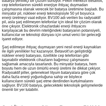
batarya yenilikçi bir çözüm sunuyor. Pekin merkezli Betavolt,
cep telefonlarının sürekli enerjiye ihtiyaç duymadan
çalışmasına olanak verecek bir batarya üretimine başladı. Bu
minyatür pil, nükleer enerji teknolojisiyle 50 yıl boyunca
enerji üretmeyi vaat ediyor. BV100 adı verilen bu radyoaktif
pil, asla şarj edilmeyen telefonlar için ideal bir çözüm olarak
öne çıkıyor. Elektronik cihazlardaki enerji ihtiyacını
karşılayacak bu devrim niteliğindeki bataryanın potansiyeli,
kullanıcılar ve teknoloji dünyası için umut verici bir geleceği
işaret ediyor.
Şarj edilmeye ihtiyaç duymayan yeni nesil enerji kaynakları
ile ilgili yenilikler hız kazanıyor. Betavolt’un geliştirdiği
nükleer enerji bataryası, özellikle cep telefonları gibi
taşınabilir elektronik cihazların bağımsız çalışmasını
sağlamak amacıyla tasarlandı. Bu minyatür batarya, hem
boyutu hem de uzun ömürlü enerji üretimi ile dikkat çekiyor.
Radyoaktif piller, geleneksel lityum bataryalara göre çok
daha fazla enerji yoğunluğuna sahip ve böylece
kullanıcıların sürekli şarj etme derdinden kurtulmalarını
sağlıyor. BV100 batarya, gelecekteki teknolojik gelişmelerde
önemli bir yer tutabilir.