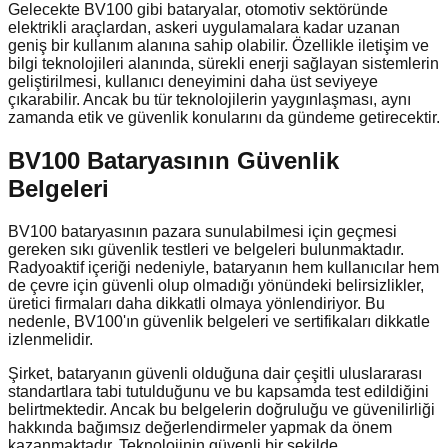
Gelecekte BV100 gibi bataryalar, otomotiv sektöründe
elektrikli araçlardan, askeri uygulamalara kadar uzanan
geniş bir kullanım alanına sahip olabilir. Özellikle iletişim ve
bilgi teknolojileri alanında, sürekli enerji sağlayan sistemlerin
geliştirilmesi, kullanıcı deneyimini daha üst seviyeye
çıkarabilir. Ancak bu tür teknolojilerin yaygınlaşması, aynı
zamanda etik ve güvenlik konularını da gündeme getirecektir.
BV100 Bataryasının Güvenlik
Belgeleri
BV100 bataryasının pazara sunulabilmesi için geçmesi
gereken sıkı güvenlik testleri ve belgeleri bulunmaktadır.
Radyoaktif içeriği nedeniyle, bataryanın hem kullanıcılar hem
de çevre için güvenli olup olmadığı yönündeki belirsizlikler,
üretici firmaları daha dikkatli olmaya yönlendiriyor. Bu
nedenle, BV100'ın güvenlik belgeleri ve sertifikaları dikkatle
izlenmelidir.
Şirket, bataryanın güvenli olduğuna dair çeşitli uluslararası
standartlara tabi tutulduğunu ve bu kapsamda test edildiğini
belirtmektedir. Ancak bu belgelerin doğruluğu ve güvenilirliği
hakkında bağımsız değerlendirmeler yapmak da önem
kazanmaktadır. Teknolojinin güvenli bir şekilde