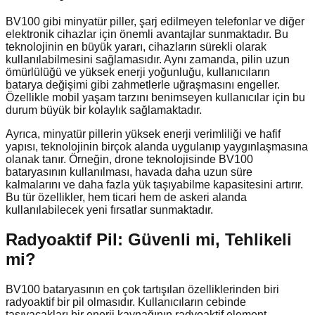
BV100 gibi minyatür piller, şarj edilmeyen telefonlar ve diğer
elektronik cihazlar için önemli avantajlar sunmaktadır. Bu
teknolojinin en büyük yararı, cihazların sürekli olarak
kullanılabilmesini sağlamasıdır. Aynı zamanda, pilin uzun
ömürlülüğü ve yüksek enerji yoğunluğu, kullanıcıların
batarya değişimi gibi zahmetlerle uğraşmasını engeller.
Özellikle mobil yaşam tarzını benimseyen kullanıcılar için bu
durum büyük bir kolaylık sağlamaktadır.
Ayrıca, minyatür pillerin yüksek enerji verimliliği ve hafif
yapısı, teknolojinin birçok alanda uygulanıp yaygınlaşmasına
olanak tanır. Örneğin, drone teknolojisinde BV100
bataryasının kullanılması, havada daha uzun süre
kalmalarını ve daha fazla yük taşıyabilme kapasitesini artırır.
Bu tür özellikler, hem ticari hem de askeri alanda
kullanılabilecek yeni fırsatlar sunmaktadır.
Radyoaktif Pil: Güvenli mi, Tehlikeli
mi?
BV100 bataryasının en çok tartışılan özelliklerinden biri
radyoaktif bir pil olmasıdır. Kullanıcıların cebinde
taşıyacakları bir enerji kaynağının radyoaktif element