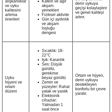
alışkanlıklar
Kafein ve ağır
derin uykuya
ve uyku
akşam
geçişi kolaylaştırır
kalitesini
yemekleri
ve genel kaliteyi
artırma
Fiziksel aktivite
artırır.
önerileri
Gün içi aydınlık
ve akşam
loşluğu
dengesi
Sıcaklık: 18-
22°C
Işık: Karanlık
Ses: Düşük
gürültü,
gerekirse
Ortam ve hijyen,
Uyku
beyaz gürültü
derin uykuyu
hijyeni ve
Zemin ve
destekleyen
ortam
yüzeyler: Rahat
konforlu bir çevre
düzeni
yatak ve yastık
yaratır.
Elektronik
cihazlar:
Yatmadan 1
saat önce