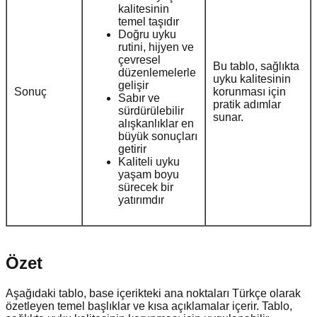
kalitesinin
temel taşıdır
Doğru uyku
rutini, hijyen ve
çevresel
Bu tablo, sağlıkta
düzenlemelerle
uyku kalitesinin
gelişir
Sonuç
korunması için
Sabır ve
pratik adımlar
sürdürülebilir
sunar.
alışkanlıklar en
büyük sonuçları
getirir
Kaliteli uyku
yaşam boyu
sürecek bir
yatırımdır
Özet
Aşağıdaki tablo, base içerikteki ana noktaları Türkçe olarak
özetleyen temel başlıklar ve kısa açıklamalar içerir. Tablo,