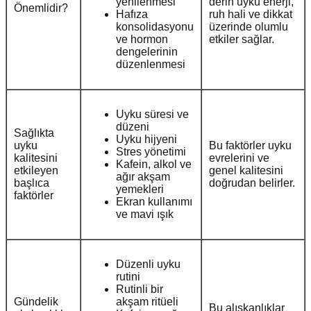
yenilenmesi
derin uyku enerji,
Önemlidir?
Hafıza
ruh hali ve dikkat
konsolidasyonu
üzerinde olumlu
ve hormon
etkiler sağlar.
dengelerinin
düzenlenmesi
Uyku süresi ve
düzeni
Sağlıkta
Uyku hijyeni
uyku
Bu faktörler uyku
Stres yönetimi
kalitesini
evrelerini ve
Kafein, alkol ve
etkileyen
genel kalitesini
ağır akşam
başlıca
doğrudan belirler.
yemekleri
faktörler
Ekran kullanımı
ve mavi ışık
Düzenli uyku
rutini
Rutinli bir
Gündelik
akşam ritüeli
Bu alışkanlıklar