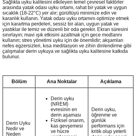
Sağlıkta uyku kalitesini etkileyen temel çevresel faktörler
arasında yatak odası uyku ortamı, rahat bir yatak ve uygun
sıcaklık (18-22°C) yer alır; gürültüyü minimize edin ve
karanlık kullanın. Yatak odası uyku ortamını optimize etmek
için karartma perdeleri, sessiz bir alan, uygun yatak ve
yastıklar ile temiz ve düzenli bir oda gerekir. Ekran süresini
sınırlayın; mavi ışık etkisini azaltmak için gece modlarını
kullanın; stres yönetimi uyku için de önemlidir; akşamları
nefes egzersizleri, kısa meditasyon ve zihin dinlendirme gibi
çalışmalar derin uykuya ve sağlıkta uyku kalitesine katkıda
bulunur.
Bölüm
Ana Noktalar
Açıklama
Derin uyku
(NREM)
evresinin en
Derin uyku,
derin aşaması
öğrenme ve
Fiziksel onarım,
günlük
Derin Uyku
kas gevşemesi
performans için
Nedir ve
ve hücre
kritik olup yeterli
Neden