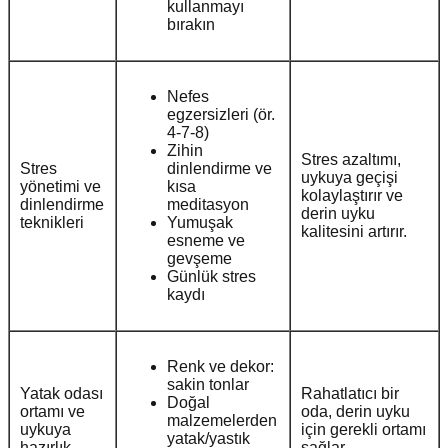
kullanmayı
bırakın
Nefes
egzersizleri (ör.
4-7-8)
Zihin
Stres azaltımı,
Stres
dinlendirme ve
uykuya geçişi
yönetimi ve
kısa
kolaylaştırır ve
dinlendirme
meditasyon
derin uyku
teknikleri
Yumuşak
kalitesini artırır.
esneme ve
gevşeme
Günlük stres
kaydı
Renk ve dekor:
sakin tonlar
Yatak odası
Rahatlatıcı bir
Doğal
ortamı ve
oda, derin uyku
malzemelerden
uykuya
için gerekli ortamı
yatak/yastık
hazırlık
sağlar.