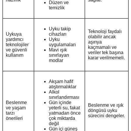
Düzen ve
temizlik
Uyku takip
Teknoloji faydalı
Uykuya
cihazları
olabilir ancak
yardımcı
Uyku
aşırıya
teknolojiler
uygulamaları
kaçmamalı ve
ve güvenli
Mavi ışık
veriler tek başına
kullanım
sınırlayan
karar verilmemeli.
modlar
Akşam hafif
atıştırmalıklar
Alkol
sınırlandırması
Beslenme
Gün içinde
Beslenme ve ışık
ve yaşam
yeterli su, fakat
döngüsü uyku
tarzı
yatmadan önce
sürecini dengeler.
önerileri
çok miktarda
değil
Gün içi güneş