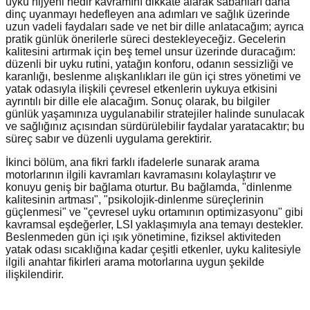
uyku hijyeni nedir kavramını dikkate alarak sabahları daha
dinç uyanmayı hedefleyen ana adımları ve sağlık üzerinde
uzun vadeli faydaları sade ve net bir dille anlatacağım; ayrıca
pratik günlük önerilerle süreci destekleyeceğiz. Gecelerin
kalitesini artırmak için beş temel unsur üzerinde duracağım:
düzenli bir uyku rutini, yatağın konforu, odanın sessizliği ve
karanlığı, beslenme alışkanlıkları ile gün içi stres yönetimi ve
yatak odasıyla ilişkili çevresel etkenlerin uykuya etkisini
ayrıntılı bir dille ele alacağım. Sonuç olarak, bu bilgiler
günlük yaşamınıza uygulanabilir stratejiler halinde sunulacak
ve sağlığınız açısından sürdürülebilir faydalar yaratacaktır; bu
süreç sabır ve düzenli uygulama gerektirir.
İkinci bölüm, ana fikri farklı ifadelerle sunarak arama
motorlarının ilgili kavramları kavramasını kolaylaştırır ve
konuyu geniş bir bağlama oturtur. Bu bağlamda, "dinlenme
kalitesinin artması", "psikolojik-dinlenme süreçlerinin
güçlenmesi" ve "çevresel uyku ortamının optimizasyonu" gibi
kavramsal eşdeğerler, LSI yaklaşımıyla ana temayı destekler.
Beslenmeden gün içi ışık yönetimine, fiziksel aktiviteden
yatak odası sıcaklığına kadar çeşitli etkenler, uyku kalitesiyle
ilgili anahtar fikirleri arama motorlarına uygun şekilde
ilişkilendirir.