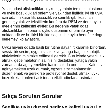
Yatak odasi aliskanliklari, uyku hijyeninin temelini olusturur
ve uyku bozukluklari onlemiyle yakindan ilgilidir. Iyi bir uyku
icin odanin karanlik, sessizlik ve serinlik gibi kosullari
gerekir; yatak ve tekstillerin konforu da REM ve derin uyku
evrelerinin kalitesini etkiler. Bu nedenle yatak odasi
aliskanliklarinin onemi, uyku duzeninin onemi ile ayni
noktadadir ve bu ikisi birlikte saglikli bir uyku hedefine dogru
ilerlemeyi kolaylastirir.
Uyku hijyeni odada basli bir rutine dayanir: karanlik bir ortam,
sessiz bir secim, uygun sicaklik ve yataga bagli teknolojik
aktivitelerin minimize edilmesi gerekir. Gun icinde yeterli isik
almak, gece melatonin salinisini destekler; yataga yakin
zamanlarda agir yemekten kacınmak da onemlidir. Kafein ve
agir yemekten uzak durmak, egzersiz zamanlamasini
duzenlemek ve gerekirse profesyonel destek almak, uyku
bozukluklari onlemi acisindan etkili adimlar arasindadir.
Sıkça Sorulan Sorular
Saglikta uyku duzeni nedir ve kaliteli uyku ile