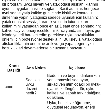
bir program, uyku hijyeni ve yatak odasi aliskanliklarinin
uyumlu uygulanmasi ile saglanir. Basit adimlar: her gece
ayni saatte yatip kalkin; gun icinde kisitli ve kontrollu
dinlenme yapin; yataginizi sadece uyumak icin kullanin;
yatak odasini sessiz, karanlik ve serin tutun; ekran
kullanimini yatmadan once en az 1 saat once sonlandirin;
kahve, cay ve enerji icceklerini ikinci yarida sinirlayin; gun
icinde yeterli hareket edin; gerekirse uyku bozukluklari
onlemi icin profesyonel destek alin. Bu isleyis, yatak odasi
aliskanliklarinin onemine artik vurgu yapar; eger uyku
bozukluklari devam ederse bir uzmana basvurun.
Konu
Ana Nokta
Açıklama
Başlığı
Bedenin ve beynin dinlenirken
Saglikta
yenilenmesini saglayan,
uyku
sirkadiyen ritim odaklı bir uyku-
Tanım
duzeni
uyanıklık döngüsüdür; uyku
nedir?
kalitesi ve sabah farkındalığına
odaklanır.
Uyku, bellek ve öğrenme,
duygusal regülasyon, enerji