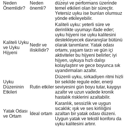
Neden
Neden
düzeyi ve performans üzerinde
Önemlidir?
önemli?
temel etkileri olan bir süreçtir.
Yetersiz uyku ise bunları olumsuz
yönde etkileyebilir.
Kaliteli uyku: yeterli süre ve
derinlikte uyumayı ifade eder;
uyku hijyeni ise uyku kalitesini
destekleyecek davranışlar bütünü
Kaliteli Uyku
Nedir ve
olarak tanımlanır. Yatak odası
ve Uyku
iliskilidir?
ortamı, yaşam tarzı ve gün içi
Hijyeni
aktiviteler bu hijyeni belirler; iyi
hijyen, uykuya hızlı dalışı
kolaylaştırır ve gece boyunca sık
uyandırmaları azaltır.
Düzenli uyku, sirkadiyen ritmi hizli
Uyku
bir sekilde regule eder, enerji
Düzeninin
Rutin etkiler
seviyesini gün boyu tutar, kaygıyı
Etkileri
azaltır ve uzun vadede kronik
hastalık risklerini azaltabilir.
Karanlık, sessizlik ve uygun
sıcaklık; ışık ve ses kirliliğini
Yatak Odası
İdeal ortam
azaltan bir yatak odası düzeni.
ve Ortam
Uygun yatak ve tekstil konforu da
uyku kalitesini artırır.