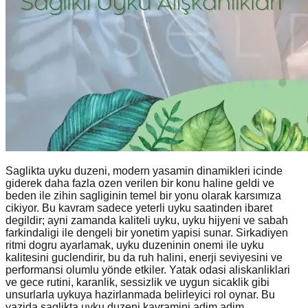
Saglikta uyku duzeni, modern yasamin dinamikleri icinde
giderek daha fazla ozen verilen bir konu haline geldi ve
beden ile zihin sagliginin temel bir yonu olarak karsımıza
cikiyor. Bu kavram sadece yeterli uyku saatinden ibaret
degildir; ayni zamanda kaliteli uyku, uyku hijyeni ve sabah
farkindaligi ile dengeli bir yonetim yapisi sunar. Sirkadiyen
ritmi dogru ayarlamak, uyku duzeninin onemi ile uyku
kalitesini guclendirir, bu da ruh halini, enerji seviyesini ve
performansi olumlu yönde etkiler. Yatak odasi aliskanliklari
ve gece rutini, karanlik, sessizlik ve uygun sicaklik gibi
unsurlarla uykuya hazirlanmada belirleyici rol oynar. Bu
yazida saglikta uyku duzeni kavramini adim adim