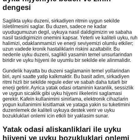
dengesi
Saglikta uyku duzeni, sirkadiyen ritmin uygun sekilde
isletilmesini saglar. Bu duzen, sadece ne kadar
uyudugumuzun degil, uykuya nasil daldigimizin ve sabaha
nasil tasidigimizin onemini kapsar. Yeterli ve kaliteli uyku, ruh
halimizi, odaklanmamizi ve enerji seviyemizi olumlu etkiler;
uzun vadede kronik hastaliklarin riskini azaltabilir. Bu
nedenle uyku duzeni, saglikli yasamin temel unsurlarindan
biridir ve uyku hijyeni ile uyumlu bir sekilde ele alinmalidir.
Gundelik hayatta bu duzeni saglamanin temel yollarindan
biri, ayni saatte yatip kalkmaktir. Bu basit adim, sirkadiyen
ritmi hizli bir sekilde regule eder ve sabah daha tutarli bir
enerji getirir. Ayrica yatak odasi ortaminin karanlik, sessizlik
ve uygun sicaklik gibi uyku hijyeni ilkelerini saglamasi
gerekir. Kafein kullanimini sinirlama, elektronik cihazlarin
yogun kullanimini kisitlamak ve yataga yakin su tuketimini
duzenlemek de kaliteli uykuya destek verir ve uyku
bozukluklari onlemi icin etkili bir yaklasim sunar.
Yatak odasi aliskanliklari ile uyku
hijyeni ve uyku bozukluklari onlemi