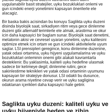
uygulanabilir basit stratejiler, uyku bozukluklari onlemi ve
gun icindeki enerji yonetimini kapsayan önerilerle ele
alacagiz.
Bir baska bakis acisindan bu konuyu Saglikta uyku duzeni
disinda biyolojik saat, sirkadiyen ritim veya gece dinlenme
duzeni gibi alternatif terimlerle ele almak, arastirma ve okur
icin daha kapsayici bir baglam sunar. Biyolojik saat denetimi,
melatonin akisi ve cevresel uyaran yonetimi, uyku kalitesini
optimize etmek icin ortam ve gun icindeki aktivitelerle uyum
saglar. LSI prensipleri geregince, konu dinlenme duzenine,
yatak odasi ortamina, uyku hijyeni uygulamalarina ve uyku
bozukluklari onleminin onemi gibi alakali kavramlarla
desteklenir. Bu yaklasimla, kaliteli uyku hedefine ulasmak
sadece bir kelimeye degil; dinlenme rutini, gece
sakinlestirme teknikleri ve yatak odasi ortaminin uyumunu
kapsayan bir stratejiye donusur. LSI odakli bu dusunce,
okurun arama niyetine cevap verir ve uyku sagligina
odaklanan içerikleri daha kapsayici hale getirir.
Saglikta uyku duzeni: kaliteli uyku ve
uyku hijyeniyle beden ve zihin