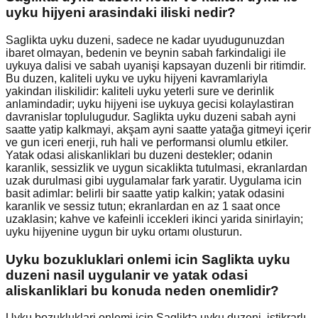
uyku hijyeni arasindaki iliski nedir?
Saglikta uyku duzeni, sadece ne kadar uyudugunuzdan
ibaret olmayan, bedenin ve beynin sabah farkindaligi ile
uykuya dalisi ve sabah uyanişi kapsayan duzenli bir ritimdir.
Bu duzen, kaliteli uyku ve uyku hijyeni kavramlariyla
yakindan iliskilidir: kaliteli uyku yeterli sure ve derinlik
anlamindadir; uyku hijyeni ise uykuya gecisi kolaylastiran
davranislar toplulugudur. Saglikta uyku duzeni sabah ayni
saatte yatip kalkmayi, akşam ayni saatte yatağa gitmeyi içerir
ve gun iceri enerji, ruh hali ve performansi olumlu etkiler.
Yatak odasi aliskanliklari bu duzeni destekler; odanin
karanlik, sessizlik ve uygun sicaklikta tutulmasi, ekranlardan
uzak durulmasi gibi uygulamalar fark yaratir. Uygulama icin
basit adimlar: belirli bir saatte yatip kalkin; yatak odasini
karanlik ve sessiz tutun; ekranlardan en az 1 saat once
uzaklasin; kahve ve kafeinli iccekleri ikinci yarida sinirlayin;
uyku hijyenine uygun bir uyku ortamı olusturun.
Uyku bozukluklari onlemi icin Saglikta uyku
duzeni nasil uygulanir ve yatak odasi
aliskanliklari bu konuda neden onemlidir?
Uyku bozukluklari onlemi icin Saglikta uyku duzeni, istikrarlı