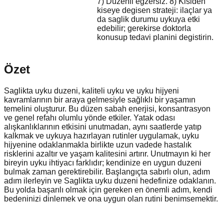
7) Düzenli egzersiz. 8) Kisiden
kiseye degisen strateji: ilaçlar ya
da saglik durumu uykuya etki
edebilir; gerekirse doktorla
konusup tedavi planini degistirin.
Özet
Saglikta uyku duzeni, kaliteli uyku ve uyku hijyeni
kavramlarının bir araya gelmesiyle sağlıklı bir yaşamın
temelini oluşturur. Bu düzen sabah enerjisi, konsantrasyon
ve genel refahı olumlu yönde etkiler. Yatak odası
alışkanlıklarının etkisini unutmadan, aynı saatlerde yatıp
kalkmak ve uykuya hazırlayan rutinler uygulamak, uyku
hijyenine odaklanmakla birlikte uzun vadede hastalık
risklerini azaltır ve yaşam kalitesini artırır. Unutmayın ki her
bireyin uyku ihtiyacı farklıdır; kendinize en uygun duzeni
bulmak zaman gerektirebilir. Başlangıçta sabırlı olun, adım
adım ilerleyin ve Saglikta uyku duzeni hedefinize odaklanın.
Bu yolda başarılı olmak için gereken en önemli adım, kendi
bedeninizi dinlemek ve ona uygun olan rutini benimsemektir.