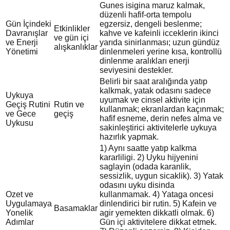
Gunes isigina maruz kalmak,
düzenli hafif-orta tempolu
Gün İçindeki
egzersiz, dengeli beslenme;
Etkinlikler
Davranışlar
kahve ve kafeinli icceklerin ikinci
ve gün içi
ve Enerji
yarıda sinirlanması; uzun gündüz
alışkanlıklar
Yönetimi
dinlenmeleri yerine kısa, kontrollü
dinlenme aralıkları enerji
seviyesini destekler.
Belirli bir saat aralığında yatıp
kalkmak, yatak odasını sadece
Uykuya
uyumak ve cinsel aktivite için
Geçiş Rutini
Rutin ve
kullanmak; ekranlardan kaçınmak;
ve Gece
geçiş
hafif esneme, derin nefes alma ve
Uykusu
sakinleştirici aktivitelerle uykuya
hazırlık yapmak.
1) Aynı saatte yatıp kalkma
kararliligi. 2) Uyku hijyenini
saglayin (odada karanlik,
sessizlik, uygun sicaklik). 3) Yatak
odasını uyku disinda
Ozet ve
kullanmamak. 4) Yataga oncesi
Uygulamaya
dinlendirici bir rutin. 5) Kafein ve
Basamaklar
Yonelik
agir yemekten dikkatli olmak. 6)
Adımlar
Gün içi aktivitelere dikkat etmek.