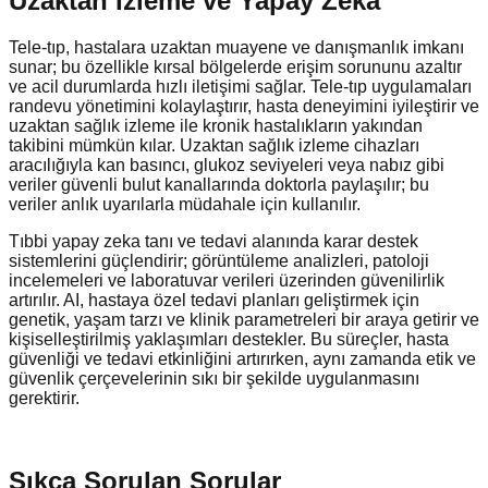
Uzaktan İzleme ve Yapay Zeka
Tele-tıp, hastalara uzaktan muayene ve danışmanlık imkanı
sunar; bu özellikle kırsal bölgelerde erişim sorununu azaltır
ve acil durumlarda hızlı iletişimi sağlar. Tele-tıp uygulamaları
randevu yönetimini kolaylaştırır, hasta deneyimini iyileştirir ve
uzaktan sağlık izleme ile kronik hastalıkların yakından
takibini mümkün kılar. Uzaktan sağlık izleme cihazları
aracılığıyla kan basıncı, glukoz seviyeleri veya nabız gibi
veriler güvenli bulut kanallarında doktorla paylaşılır; bu
veriler anlık uyarılarla müdahale için kullanılır.
Tıbbi yapay zeka tanı ve tedavi alanında karar destek
sistemlerini güçlendirir; görüntüleme analizleri, patoloji
incelemeleri ve laboratuvar verileri üzerinden güvenilirlik
artırılır. AI, hastaya özel tedavi planları geliştirmek için
genetik, yaşam tarzı ve klinik parametreleri bir araya getirir ve
kişiselleştirilmiş yaklaşımları destekler. Bu süreçler, hasta
güvenliği ve tedavi etkinliğini artırırken, aynı zamanda etik ve
güvenlik çerçevelerinin sıkı bir şekilde uygulanmasını
gerektirir.
Sıkça Sorulan Sorular