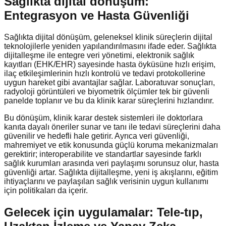
Sağlıkta dijital dönüşüm:
Entegrasyon ve Hasta Güvenliği
Sağlıkta dijital dönüşüm, geleneksel klinik süreçlerin dijital
teknolojilerle yeniden yapılandırılmasını ifade eder. Sağlıkta
dijitalleşme ile entegre veri yönetimi, elektronik sağlık
kayıtları (EHK/EHR) sayesinde hasta öyküsüne hızlı erişim,
ilaç etkileşimlerinin hızlı kontrolü ve tedavi protokollerine
uygun hareket gibi avantajlar sağlar. Laboratuvar sonuçları,
radyoloji görüntüleri ve biyometrik ölçümler tek bir güvenli
panelde toplanır ve bu da klinik karar süreçlerini hızlandırır.
Bu dönüşüm, klinik karar destek sistemleri ile doktorlara
kanıta dayalı öneriler sunar ve tanı ile tedavi süreçlerini daha
güvenilir ve hedefli hale getirir. Ayrıca veri güvenliği,
mahremiyet ve etik konusunda güçlü koruma mekanizmaları
gerektirir; interoperabilite ve standartlar sayesinde farklı
sağlık kurumları arasında veri paylaşımı sorunsuz olur, hasta
güvenliği artar. Sağlıkta dijitalleşme, yeni iş akışlarını, eğitim
ihtiyaçlarını ve paylaşılan sağlık verisinin uygun kullanımı
için politikaları da içerir.
Gelecek için uygulamalar: Tele-tıp,