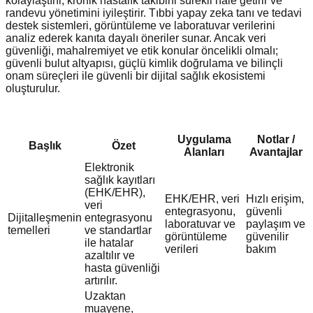
kolaylaştırır, kronik hastalık takibini sürekli hale getirir ve
randevu yönetimini iyileştirir. Tıbbi yapay zeka tanı ve tedavi
destek sistemleri, görüntüleme ve laboratuvar verilerini
analiz ederek kanıta dayalı öneriler sunar. Ancak veri
güvenliği, mahalremiyet ve etik konular öncelikli olmalı;
güvenli bulut altyapısı, güçlü kimlik doğrulama ve bilinçli
onam süreçleri ile güvenli bir dijital sağlık ekosistemi
oluşturulur.
Uygulama
Notlar /
Başlık
Özet
Alanları
Avantajlar
Elektronik
sağlık kayıtları
(EHK/EHR),
EHK/EHR, veri
Hızlı erişim,
veri
entegrasyonu,
güvenli
Dijitalleşmenin
entegrasyonu
laboratuvar ve
paylaşım ve
temelleri
ve standartlar
görüntüleme
güvenilir
ile hatalar
verileri
bakım
azaltılır ve
hasta güvenliği
artırılır.
Uzaktan
muayene,