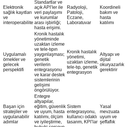
Standartlar ve
Elektronik
açık API’ler ile
Radyoloji,
Koordineli
sağlık kayıtları
veri paylaşımı
Patoloji,
bakım ve
ve
ve kurumlar
Eczane,
hasta
interoperabilite
arası işbirliği;
Laboratuvar
katılımı
hasta erişimi.
Kronik hastalık
yönetiminde
uzaktan izleme
ve tele-tıpın
Kronik hastalık
Uygulamalı
yaygınlaşması;
Altyapı ve
yönetimi,
örnekler ve
genetik
dijital
uzaktan izleme,
gelecek
verilerin
okuryazarlık
tele-tıp, genetik
perspektifi
entegrasyonu
gerektirir
entegrasyon
ve karar destek
sistemlerinin
gelişimi
öngörülüyor.
Entegre
altyapılar,
Başarı için
eğitim, güvenlik
Sistem
Yasal
stratejiler ve
ve uyum, hasta
entegrasyonu,
mevzuata
uygulanabilir
katılımı, ölçüm
kullanıcı odaklı
uyum ve
adımlar
ve iyileştirme,
tasarım, KPI’lar
şeffaflık
hukuki çerçeve