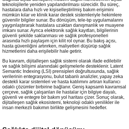
teknolojilerle yeniden yapılandırılması sürecidir. Bu süreç,
hastalara daha hızlı ve kişiselleştirilmiş bakım erişimini
mümkün kılar ve klinik karar destek sistemleriyle hekimlere
güvenilir bilgiler sunar. Bu dönüşüm, tele-tıp uygulamalarını
yaygınlaştırarak hastalara uzaktan danışmanlık ve muayene
imkanı sunar. Ayrıca elektronik sağlık kayıtları, bilgilerinin
güvenli şekilde saklanması ve sağlık profesyonelleri
arasında hızlı paylaşım için kilit rol oynar. Bu bakış açısı,
hasta güvenliğini artırırken, maliyetleri düşürüp sağlık
hizmetlerini daha erişilebilir hale getirir.
Bu kavram, dijitalleşen sağlık sistemi olarak ifade edilebilir
ve sağlık bilişimi alanındaki gelişmelerle desteklenir. Latent
Semantic Indexing (LSI) prensipleri doğrultusunda, sağlık
verilerinin entegrasyonu, bulut tabanlı analizler, yapay zeka
destekli karar sistemleri ve hasta katılımını artıran kullanıcı
odaklı çözümler birbirine bağlanır. Geniş kapsamlı kavramsal
çerçeve, sağlık çalışanları ile hastalar için bilgiye dayalı,
güvenli ve entegre bir bakım yol haritası çizer. Sonuç olarak,
dijitalleşen sağlık ekosistemi, teknoloji odaklı yenilikler ile
insan merkezli bakımın birlikte gelişmesini hedefler.