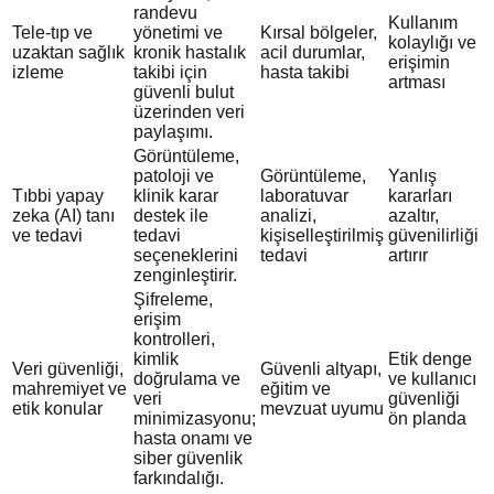
randevu
Kullanım
Tele-tıp ve
yönetimi ve
Kırsal bölgeler,
kolaylığı ve
uzaktan sağlık
kronik hastalık
acil durumlar,
erişimin
izleme
takibi için
hasta takibi
artması
güvenli bulut
üzerinden veri
paylaşımı.
Görüntüleme,
patoloji ve
Görüntüleme,
Yanlış
Tıbbi yapay
klinik karar
laboratuvar
kararları
zeka (AI) tanı
destek ile
analizi,
azaltır,
ve tedavi
tedavi
kişiselleştirilmiş
güvenilirliği
seçeneklerini
tedavi
artırır
zenginleştirir.
Şifreleme,
erişim
kontrolleri,
kimlik
Etik denge
Veri güvenliği,
Güvenli altyapı,
doğrulama ve
ve kullanıcı
mahremiyet ve
eğitim ve
veri
güvenliği
etik konular
mevzuat uyumu
minimizasyonu;
ön planda
hasta onamı ve
siber güvenlik
farkındalığı.