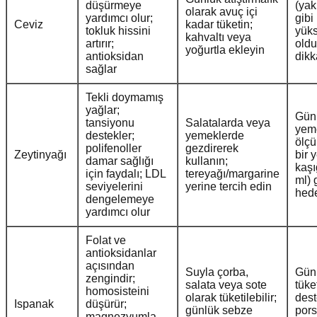
düşürmeye
(yak
olarak avuç içi
yardımcı olur;
gibi
Ceviz
kadar tüketin;
tokluk hissini
yüks
kahvaltı veya
artırır;
oldu
yoğurtla ekleyin
antioksidan
dikk
sağlar
Tekli doymamış
yağlar;
Gün
tansiyonu
Salatalarda veya
yem
destekler;
yemeklerde
ölçü
polifenoller
gezdirerek
Zeytinyağı
bir 
damar sağlığı
kullanın;
kaşı
için faydalı; LDL
tereyağı/margarine
ml) 
seviyelerini
yerine tercih edin
hede
dengelemeye
yardımcı olur
Folat ve
antioksidanlar
açısından
Suyla çorba,
Gün
zengindir;
salata veya sote
tüke
homosisteini
olarak tüketilebilir;
dest
Ispanak
düşürür;
günlük sebze
pors
magnezyumla