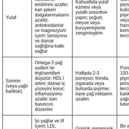
Kahvaltıda yulaf
emilimini azaltır;
pors
ezmesi veya
kan şekeri
kull
yulaflı smoothie
dalgalanmalarını
pişi
Yulaf
yapın; yoğurt,
azaltır;
veya
meyve veya
antioksidanlar
hazır
kuruyemişlerle
ve magnezyum
kom
zenginleştirin
içerir; tansiyonu
terc
ve damar
sağlığına katkı
sağlar
Omega-3 yağ
asitleri ile
Pors
trigliseridleri
Haftada 2-3
100
düşürür; HDL’i
porsiyon; fırında,
pişm
Somon
artırır; damar iç
ızgarada veya
pors
(veya yağlı
yüzeyini korur;
buharda pişirme;
terc
balıklar)
inflamasyonu
ilave yağ miktarını
balı
azaltır; kan
azaltın
yağı
basıncını
tutu
düzenler
İyi yağlar ve lif
içerir; LDL
Bir 
Günlük atıştırmalık