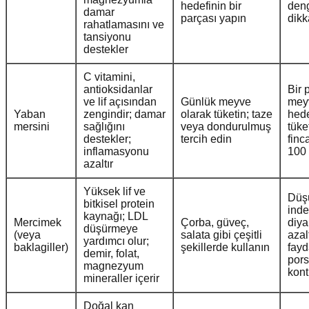
hedefinin bir
den
damar
parçası yapın
dikk
rahatlamasını ve
tansiyonu
destekler
C vitamini,
antioksidanlar
Bir 
ve lif açısından
Günlük meyve
mey
Yaban
zengindir; damar
olarak tüketin; taze
hede
mersini
sağlığını
veya dondurulmuş
tüket
destekler;
tercih edin
finc
inflamasyonu
100 
azaltır
Yüksek lif ve
Düş
bitkisel protein
inde
kaynağı; LDL
Mercimek
Çorba, güveç,
diya
düşürmeye
(veya
salata gibi çeşitli
aza
yardımcı olur;
baklagiller)
şekillerde kullanın
fayd
demir, folat,
pors
magnezyum
kont
mineraller içerir
Doğal kan