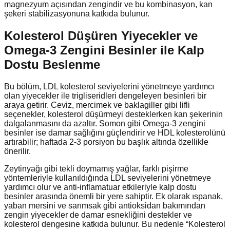
magnezyum açısından zengindir ve bu kombinasyon, kan
şekeri stabilizasyonuna katkıda bulunur.
Kolesterol Düşüren Yiyecekler ve
Omega-3 Zengini Besinler ile Kalp
Dostu Beslenme
Bu bölüm, LDL kolesterol seviyelerini yönetmeye yardımcı
olan yiyecekler ile trigliseridleri dengeleyen besinleri bir
araya getirir. Ceviz, mercimek ve baklagiller gibi lifli
seçenekler, kolesterol düşürmeyi desteklerken kan şekerinin
dalgalanmasını da azaltır. Somon gibi Omega-3 zengini
besinler ise damar sağlığını güçlendirir ve HDL kolesterolünü
artırabilir; haftada 2-3 porsiyon bu başlık altında özellikle
önerilir.
Zeytinyağı gibi tekli doymamış yağlar, farklı pişirme
yöntemleriyle kullanıldığında LDL seviyelerini yönetmeye
yardımcı olur ve anti-inflamatuar etkileriyle kalp dostu
besinler arasında önemli bir yere sahiptir. Ek olarak ıspanak,
yaban mersini ve sarımsak gibi antioksidan bakımından
zengin yiyecekler de damar esnekliğini destekler ve
kolesterol dengesine katkıda bulunur. Bu nedenle “Kolesterol