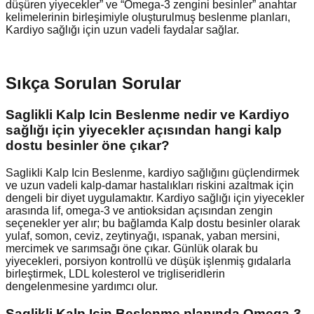
düşüren yiyecekler” ve “Omega-3 zengini besinler” anahtar
kelimelerinin birleşimiyle oluşturulmuş beslenme planları,
Kardiyo sağlığı için uzun vadeli faydalar sağlar.
Sıkça Sorulan Sorular
Saglikli Kalp Icin Beslenme nedir ve Kardiyo
sağlığı için yiyecekler açısından hangi kalp
dostu besinler öne çıkar?
Saglikli Kalp Icin Beslenme, kardiyo sağlığını güçlendirmek
ve uzun vadeli kalp-damar hastalıkları riskini azaltmak için
dengeli bir diyet uygulamaktır. Kardiyo sağlığı için yiyecekler
arasında lif, omega-3 ve antioksidan açısından zengin
seçenekler yer alır; bu bağlamda Kalp dostu besinler olarak
yulaf, somon, ceviz, zeytinyağı, ıspanak, yaban mersini,
mercimek ve sarımsağı öne çıkar. Günlük olarak bu
yiyecekleri, porsiyon kontrollü ve düşük işlenmiş gıdalarla
birleştirmek, LDL kolesterol ve trigliseridlerin
dengelenmesine yardımcı olur.
Saglikli Kalp Icin Beslenme planında Omega-3