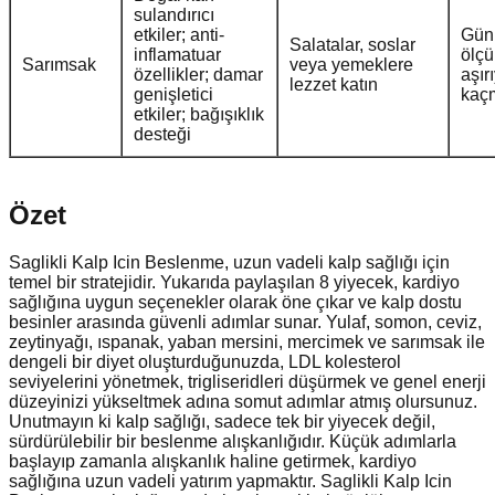
sulandırıcı
etkiler; anti-
Günl
Salatalar, soslar
inflamatuar
ölçü
Sarımsak
veya yemeklere
özellikler; damar
aşır
lezzet katın
genişletici
kaç
etkiler; bağışıklık
desteği
Özet
Saglikli Kalp Icin Beslenme, uzun vadeli kalp sağlığı için
temel bir stratejidir. Yukarıda paylaşılan 8 yiyecek, kardiyo
sağlığına uygun seçenekler olarak öne çıkar ve kalp dostu
besinler arasında güvenli adımlar sunar. Yulaf, somon, ceviz,
zeytinyağı, ıspanak, yaban mersini, mercimek ve sarımsak ile
dengeli bir diyet oluşturduğunuzda, LDL kolesterol
seviyelerini yönetmek, trigliseridleri düşürmek ve genel enerji
düzeyinizi yükseltmek adına somut adımlar atmış olursunuz.
Unutmayın ki kalp sağlığı, sadece tek bir yiyecek değil,
sürdürülebilir bir beslenme alışkanlığıdır. Küçük adımlarla
başlayıp zamanla alışkanlık haline getirmek, kardiyo
sağlığına uzun vadeli yatırım yapmaktır. Saglikli Kalp Icin