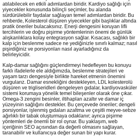
atılabilecek en etkili adımlardan biridir. Kardiyo sağlığı için
yiyecekler konusunda bilinçli seçimler, bu alanda
sürdürülebilir faydalar sağlayan temel adımlardan biridir. Bu
rehberde, Kolesterol düşüren yiyecekler gibi başlıklar altında
pratik öneriler bulacaksınız. Enerji dengesini koruyan lifli
tercihlerin ve doğru pişirme yöntemlerinin önemi de günlük
alışkanlıklara kolay entegrasyon sağlar. Kısacası, sağlıklı bir
kalp için beslenme sadece ne yediğinizle sınırlı kalmaz; nasıl
pişirdiğiniz ve porsiyonları nasıl ayarladığınız da
belirleyicidir.
Kalp-damar sağlığını güçlendirmeyi hedefleyen bu konuyu
farklı ifadelerle ele aldığımızda, beslenme stratejileri ve
yaşam tarzı dengesiyle birlikte hareket etmenin önemini
vurgularız. Damar esnekliğini destekleyen, LDL kolesterolü
düşüren ve trigliseridleri dengeleyen gıdalar, kardiyovasküler
sistemi korumaya yönelik temel bileşenler olarak öne çıkar.
Omega-3 zengini besinler, iltihapları azaltır ve damar iç
yüzeyinin sağlığını destekler. Bu çerçevede öneriler; dengeli
porsiyonlar, işlenmiş gıdaları azaltma ve çeşitli meyve-sebze
ağırlıklı bir tabak oluşturmaya odaklanır; ayrıca pişirme
yöntemleri de önemli bir rol oynar. Bu yaklaşım, web
içeriğinin SEO açısından da değerli olmasını sağlayan,
taranabilir ve kullanıcıya değer sunan bir yapı kurar.