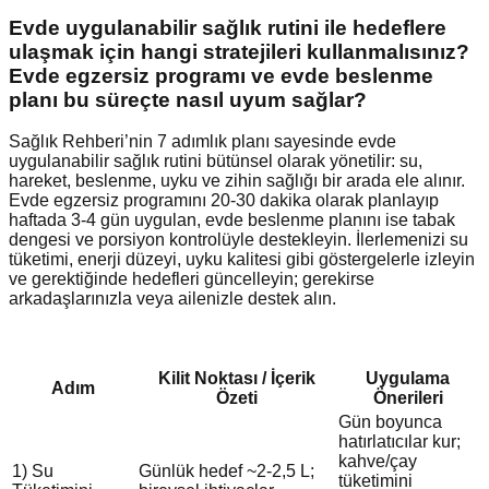
Evde uygulanabilir sağlık rutini ile hedeflere
ulaşmak için hangi stratejileri kullanmalısınız?
Evde egzersiz programı ve evde beslenme
planı bu süreçte nasıl uyum sağlar?
Sağlık Rehberi’nin 7 adımlık planı sayesinde evde
uygulanabilir sağlık rutini bütünsel olarak yönetilir: su,
hareket, beslenme, uyku ve zihin sağlığı bir arada ele alınır.
Evde egzersiz programını 20-30 dakika olarak planlayıp
haftada 3-4 gün uygulan, evde beslenme planını ise tabak
dengesi ve porsiyon kontrolüyle destekleyin. İlerlemenizi su
tüketimi, enerji düzeyi, uyku kalitesi gibi göstergelerle izleyin
ve gerektiğinde hedefleri güncelleyin; gerekirse
arkadaşlarınızla veya ailenizle destek alın.
Kilit Noktası / İçerik
Uygulama
Adım
Özeti
Önerileri
Gün boyunca
hatırlatıcılar kur;
kahve/çay
1) Su
Günlük hedef ~2-2,5 L;
tüketimini