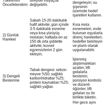
Tüketimini
bireysel ihtiyaçlar
dengeleyin; su
Önceliklendirin
değişebilir.
şişesinin
üzerinde hedef
işaretleri kullanın.
Sabah 15-20 dakikalık
hafif aktivite; gün içinde
Kısa mola
3-5 dakikalık esneme
esnemeleri, evde
veya kısa yürüyüş
bulunan eşyalarla
2) Günlük
molaları; haftada en az
direnç hareketleri;
Hareket
150 dk orta şiddette
hedefler belirleyin
aktivite; kuvvet
ve planlı olarak
egzersizlerini 2 gün
uygulanabilir.
ekleyin.
İşlenmiş
atıştırmalıkları
azaltın; lifli
Tabak dengesi: sebze-
gıdalarla
meyve %50; sağlıklı
3) Dengeli
beslenin;
karbonhidratlar %25;
Beslenme
porsiyon kontrolü
protein kaynakları %25;
ve düzenli
sağlıklı yağlar.
öğünler; lifli
gıdaları su ile
birlikte tüketin.
Her gece aynı