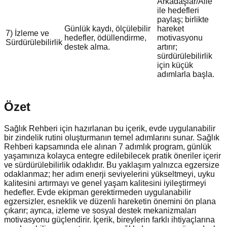
Arkadaşlar/Aile
ile hedefleri
paylaş; birlikte
Günlük kaydı, ölçülebilir
hareket
7) İzleme ve
hedefler, ödüllendirme,
motivasyonu
Sürdürülebilirlik
destek alma.
artırır;
sürdürülebilirlik
için küçük
adımlarla başla.
Özet
Sağlık Rehberi için hazırlanan bu içerik, evde uygulanabilir
bir zindelik rutini oluşturmanın temel adımlarını sunar. Sağlık
Rehberi kapsamında ele alınan 7 adımlık program, günlük
yaşamınıza kolayca entegre edilebilecek pratik öneriler içerir
ve sürdürülebilirlik odaklıdır. Bu yaklaşım yalnızca egzersize
odaklanmaz; her adım enerji seviyelerini yükseltmeyi, uyku
kalitesini artırmayı ve genel yaşam kalitesini iyileştirmeyi
hedefler. Evde ekipman gerektirmeden uygulanabilir
egzersizler, esneklik ve düzenli hareketin önemini ön plana
çıkarır; ayrıca, izleme ve sosyal destek mekanizmaları
motivasyonu güçlendirir. İçerik, bireylerin farklı ihtiyaçlarına