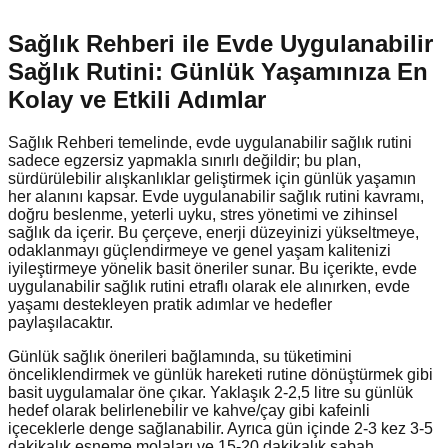
Sağlık Rehberi ile Evde Uygulanabilir
Sağlık Rutini: Günlük Yaşamınıza En
Kolay ve Etkili Adımlar
Sağlık Rehberi temelinde, evde uygulanabilir sağlık rutini
sadece egzersiz yapmakla sınırlı değildir; bu plan,
sürdürülebilir alışkanlıklar geliştirmek için günlük yaşamın
her alanını kapsar. Evde uygulanabilir sağlık rutini kavramı,
doğru beslenme, yeterli uyku, stres yönetimi ve zihinsel
sağlık da içerir. Bu çerçeve, enerji düzeyinizi yükseltmeye,
odaklanmayı güçlendirmeye ve genel yaşam kalitenizi
iyileştirmeye yönelik basit öneriler sunar. Bu içerikte, evde
uygulanabilir sağlık rutini etraflı olarak ele alınırken, evde
yaşamı destekleyen pratik adımlar ve hedefler
paylaşılacaktır.
Günlük sağlık önerileri bağlamında, su tüketimini
önceliklendirmek ve günlük hareketi rutine dönüştürmek gibi
basit uygulamalar öne çıkar. Yaklaşık 2-2,5 litre su günlük
hedef olarak belirlenebilir ve kahve/çay gibi kafeinli
içeceklerle denge sağlanabilir. Ayrıca gün içinde 2-3 kez 3-5
dakikalık esneme molaları ve 15-20 dakikalık sabah