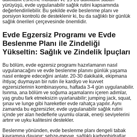
yürüyüşü, evde uygulanabilir sağlık rutini kapsamında
değerlendirilebilir. Bu şekilde evde beslenme planı ve
porsiyon kontrolü de desteklenir ki, bu da sağlıklı bir günlük
sağlık önerileri çerçevesinde önemlidir.
Evde Egzersiz Programı ve Evde
Beslenme Planı ile Zindeliği
Yükseltin: Sağlık ve Zindelik İpuçları
Bu bölüm, evde egzersiz programı hazırlamanın nasıl
uygulanacağını ve evde beslenme planını günlük yaşama
nasıl entegre edeceğini anlatır. 20-30 dakikalık, ekipmana
ihtiyaç duymayan bir rutin ile kardiyo ve kuvvet
egzersizlerinin kombinasyonu, haftada 3-4 gün uygulanabilir.
Isınma, ana bölüm ve soğuma aşamalarını içeren adımlar,
yaş grubu fark etmeksizin uyarlanabilir; jumping jack, squat,
şınav ve lunge gibi hareketler evde rahatça yapılır. Aynı
zamanda bu egzersizler, evde uygulanabilir sağlık rutini
içinde yer alan hedeflerle uyumlu olarak, enerji seviyelerini
artırır ve uyku kalitesini destekler.
Beslenme yönünden, evde beslenme planı dengeli tabak
kavramına dayanır: sebze-meyve, sağlıklı karbonhidratlar,