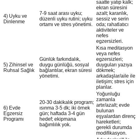
saatte yatıp kalk;
ekran süresini
7-9 saat arası uyku;
azalt; karanlık,
4) Uyku ve
düzenli uyku rutini; uyku
sessiz ve serin
Dinlenme
ortamı ve stres yönetimi.
oda; rahatlatıcı
aktiviteler ve
nefes
egzersizleri.
Kısa meditasyon
veya nefes
Günlük farkındalık,
egzersizleri;
5) Zihinsel ve
duygu günlüğü, sosyal
duyguları yazıya
Ruhsal Sağlık
bağlantılar, ekran süresi
dökmek;
yönetimi.
arkadaşlar/aile ile
iletişim; stres için
planlar.
Yoğunluğu
zamanla
20-30 dakikalık program;
artır/azalt; evde
6) Evde
ısınma 3-5 dk; iki örnek
bulunan
Egzersiz
gün; haftada 3-4 gün
eşyalardan direnç
Programı
hedef; ekipmana
hareketleri;
bağımlılık yok.
gerekli durumda
modifikasyon.