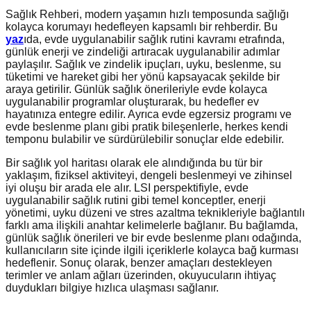
Sağlık Rehberi, modern yaşamın hızlı temposunda sağlığı
kolayca korumayı hedefleyen kapsamlı bir rehberdir. Bu
yaz
ıda, evde uygulanabilir sağlık rutini kavramı etrafında,
günlük enerji ve zindeliği artıracak uygulanabilir adımlar
paylaşılır. Sağlık ve zindelik ipuçları, uyku, beslenme, su
tüketimi ve hareket gibi her yönü kapsayacak şekilde bir
araya getirilir. Günlük sağlık önerileriyle evde kolayca
uygulanabilir programlar oluşturarak, bu hedefler ev
hayatınıza entegre edilir. Ayrıca evde egzersiz programı ve
evde beslenme planı gibi pratik bileşenlerle, herkes kendi
temponu bulabilir ve sürdürülebilir sonuçlar elde edebilir.
Bir sağlık yol haritası olarak ele alındığında bu tür bir
yaklaşım, fiziksel aktiviteyi, dengeli beslenmeyi ve zihinsel
iyi oluşu bir arada ele alır. LSI perspektifiyle, evde
uygulanabilir sağlık rutini gibi temel konceptler, enerji
yönetimi, uyku düzeni ve stres azaltma teknikleriyle bağlantılı
farklı ama ilişkili anahtar kelimelerle bağlanır. Bu bağlamda,
günlük sağlık önerileri ve bir evde beslenme planı odağında,
kullanıcıların site içinde ilgili içeriklerle kolayca bağ kurması
hedeflenir. Sonuç olarak, benzer amaçları destekleyen
terimler ve anlam ağları üzerinden, okuyucuların ihtiyaç
duydukları bilgiye hızlıca ulaşması sağlanır.