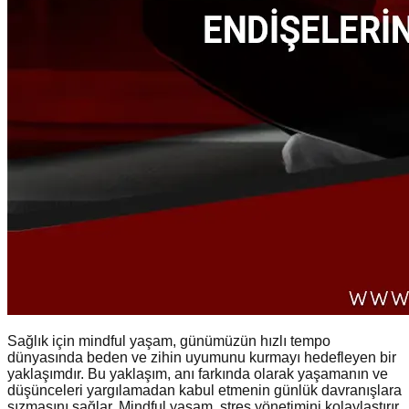
Sağlık için mindful yaşam, günümüzün hızlı tempo
dünyasında beden ve zihin uyumunu kurmayı hedefleyen bir
yaklaşımdır. Bu yaklaşım, anı farkında olarak yaşamanın ve
düşünceleri yargılamadan kabul etmenin günlük davranışlara
sızmasını sağlar. Mindful yaşam, stres yönetimini kolaylaştırır,