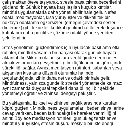
çalışmaktan öteye taşıyarak, stresle başa çıkma becerilerini
güçlendirir. Günlük hayatta karşılaşılan küçük sıkıntılar,
mindful uygulamalarla daha yönetilebilir hale gelir. Nefes
odaklı meditasyonlar, kısa yürüyüşler ve dikkati tek bir
noktaya odaklama egzersizleri (örneğin çevredeki sesleri
dinlemek) gibi teknikler, kortikal gerilimi hafifleterek düşünce
kalıplarını daha pozitif ve çözüme odaklı yönde yeniden
şekillendirir.
Stres yönetimini güçlendirmek için uyulacak basit ama etkili
rutinler, mindful yaşamın bir parçası olarak günlük hayata
aktarılabilir. Mikro molalar, işe ara verildiğinde derin nefes
almak ve omuzları gevşetmek gibi küçük adımlar, gün içinde
sürekliliği sağlar. Ayrıca meditasyon rutinleri, sabahları veya
akşamları kısa ama düzenli oturumlar halinde
uygulandığında, zihin daha net ve odaklı bir hale gelir.
Mindfulness, yalnızca gündelik stresleri yönetmekle kalmaz;
aynı zamanda duygusal tepkileri daha bilinçli bir şekilde
yönetmeyi öğretir ve zihinsel dengeyi pekiştirir.
Bu yaklaşımla, fiziksel ve zihinsel sağlık arasında kurulan
köprü güçlenir. Mindfulness uygulamaları, beden sinyallerine
cevap verirken, beden farkındalığı ile hareket verimliliğini
artırır. Böylece meditasyon rutinleri, günlük egzersizler ve
mindful yürüyüşler, stresin düşürülmesiyle birlikte enerji