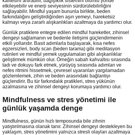
kalitesini artırabilir, bağışıklık sistemini olumlu yönde
etkileyebilir ve enerji seviyesinin sürdürülebilirliğini
sağlayabilir. Mindful yaşam bununla birlikte, beden
farkındalığını geliştirdiğinden aşırı yemeyi, hareketsiz
kalmayı veya zararlı alışkanlıkları azaltmaya da yardımcı olur.
Günlük pratiklere entegre edilen mindful hareketler, zihinsel
dengeyi sağlamanın ve bedenle iletişimi güçlendirmenin
etkili yollarıdır. Basit adımlarla başlayarak, kısa nefes
egzersizleri, body scan (beden tarama) gibi meditasyon
rutinleri ve mindful yemek uygulamaları gibi alışkanlıklar
geliştirmek mümkün olur. Örneğin sabah kahvaltısı sırasında
tadı ve dokuyu fark etmek, yürüyüş sırasında adımları ve
nefes ritmini hissetmek, çevresel uyaranları yargılamadan
gözlemlemek, zihin ve beden arasındaki bağlantıyı
güçlendirir. Bu tür farkındalık pratikleri, stres yükünün
azalmasına ve zihinsel dengeyi korumaya yardımcı olur.
Mindfulness ve stres yönetimi ile
günlük yaşamda denge
Mindfulness, günün hızlı temposunda bile zihnin
yatıştırılmasına olanak tanır. Zihinsel dengeyi destekleyen bu
yaklaşım, stres yönetimini yalnızca stresli olayları azaltmaya