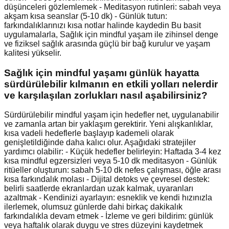
düşünceleri gözlemlemek - Meditasyon rutinleri: sabah veya
akşam kısa seanslar (5-10 dk) - Günlük tutun:
farkındalıklarınızı kısa notlar halinde kaydedin Bu basit
uygulamalarla, Sağlık için mindful yaşam ile zihinsel denge
ve fiziksel sağlık arasında güçlü bir bağ kurulur ve yaşam
kalitesi yükselir.
Sağlık için mindful yaşamı günlük hayatta
sürdürülebilir kılmanın en etkili yolları nelerdir
ve karşılaşılan zorlukları nasıl aşabilirsiniz?
Sürdürülebilir mindful yaşam için hedefler net, uygulanabilir
ve zamanla artan bir yaklaşım gerektirir. Yeni alışkanlıklar,
kısa vadeli hedeflerle başlayıp kademeli olarak
genişletildiğinde daha kalıcı olur. Aşağıdaki stratejiler
yardımcı olabilir: - Küçük hedefler belirleyin: Haftada 3-4 kez
kısa mindful egzersizleri veya 5-10 dk meditasyon - Günlük
ritüeller oluşturun: sabah 5-10 dk nefes çalışması, öğle arası
kısa farkındalık molası - Dijital detoks ve çevresel destek:
belirli saatlerde ekranlardan uzak kalmak, uyaranları
azaltmak - Kendinizi ayarlayın: esneklik ve kendi hızınızla
ilerlemek, olumsuz günlerde dahi birkaç dakikalık
farkındalıkla devam etmek - İzleme ve geri bildirim: günlük
veya haftalık olarak duygu ve stres düzeyini kaydetmek