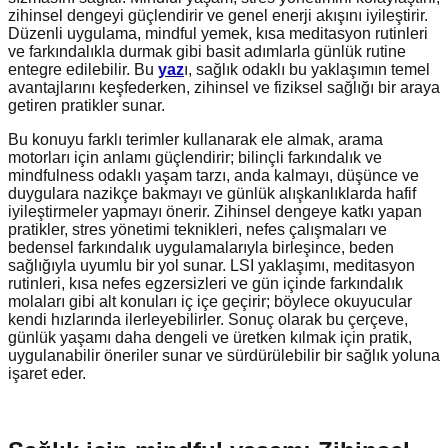
zihinsel dengeyi güçlendirir ve genel enerji akışını iyileştirir.
Düzenli uygulama, mindful yemek, kısa meditasyon rutinleri
ve farkındalıkla durmak gibi basit adımlarla günlük rutine
entegre edilebilir. Bu
yaz
ı, sağlık odaklı bu yaklaşımın temel
avantajlarını keşfederken, zihinsel ve fiziksel sağlığı bir araya
getiren pratikler sunar.
Bu konuyu farklı terimler kullanarak ele almak, arama
motorları için anlamı güçlendirir; bilinçli farkındalık ve
mindfulness odaklı yaşam tarzı, anda kalmayı, düşünce ve
duygulara nazikçe bakmayı ve günlük alışkanlıklarda hafif
iyileştirmeler yapmayı önerir. Zihinsel dengeye katkı yapan
pratikler, stres yönetimi teknikleri, nefes çalışmaları ve
bedensel farkındalık uygulamalarıyla birleşince, beden
sağlığıyla uyumlu bir yol sunar. LSI yaklaşımı, meditasyon
rutinleri, kısa nefes egzersizleri ve gün içinde farkındalık
molaları gibi alt konuları iç içe geçirir; böylece okuyucular
kendi hızlarında ilerleyebilirler. Sonuç olarak bu çerçeve,
günlük yaşamı daha dengeli ve üretken kılmak için pratik,
uygulanabilir öneriler sunar ve sürdürülebilir bir sağlık yoluna
işaret eder.