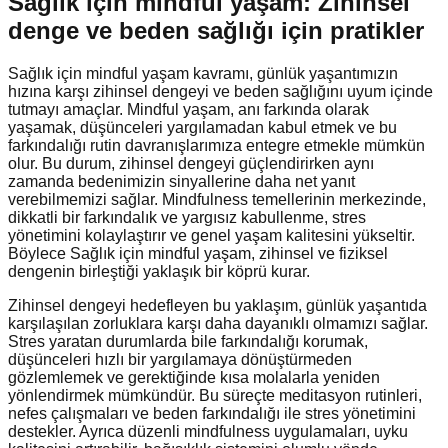
Sağlık için mindful yaşam: Zihinsel
denge ve beden sağlığı için pratikler
Sağlık için mindful yaşam kavramı, günlük yaşantımızın
hızına karşı zihinsel dengeyi ve beden sağlığını uyum içinde
tutmayı amaçlar. Mindful yaşam, anı farkında olarak
yaşamak, düşünceleri yargılamadan kabul etmek ve bu
farkındalığı rutin davranışlarımıza entegre etmekle mümkün
olur. Bu durum, zihinsel dengeyi güçlendirirken aynı
zamanda bedenimizin sinyallerine daha net yanıt
verebilmemizi sağlar. Mindfulness temellerinin merkezinde,
dikkatli bir farkındalık ve yargısız kabullenme, stres
yönetimini kolaylaştırır ve genel yaşam kalitesini yükseltir.
Böylece Sağlık için mindful yaşam, zihinsel ve fiziksel
dengenin birleştiği yaklaşık bir köprü kurar.
Zihinsel dengeyi hedefleyen bu yaklaşım, günlük yaşantıda
karşılaşılan zorluklara karşı daha dayanıklı olmamızı sağlar.
Stres yaratan durumlarda bile farkındalığı korumak,
düşünceleri hızlı bir yargılamaya dönüştürmeden
gözlemlemek ve gerektiğinde kısa molalarla yeniden
yönlendirmek mümkündür. Bu süreçte meditasyon rutinleri,
nefes çalışmaları ve beden farkındalığı ile stres yönetimini
destekler. Ayrıca düzenli mindfulness uygulamaları, uyku