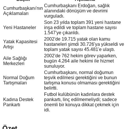
Cumhurbaşkanı Erdoğan, sağlık
Cumhurbaşkanı'nın
alanındaki dönüşüm ve devrimi
Açıklamaları
vurguladı.
Son 23 yılda toplam 391 yeni hastane
Yeni Hastaneler
inşa edildi ve toplam hastane sayısı
1.547'ye çıkarıldı.
2002'de 19.715 yatak olan kamu
Yatak Kapasitesi
hastaneleri şimdi 30.726'ya yükseldi ve
Artışı
toplam yatak sayısı 45.481'e ulaştı.
2002'de 762 hekim görev yaparken,
Aile Sağlığı
bugün 4.264 aile hekimi ile hizmet
Merkezleri
sunuluyor.
Cumhurbaşkanı, normal doğumun
Normal Doğum
teşvik edilmesi gerektiğini ve bunun
Tartışmaları
tartışma konusu olmaması gerektiğini
belirtti.
Futbol kulübünün kadınlara destek
Kadına Destek
pankartı, linç edilmemeliydi; sadece
Pankartı
önemli bir konuya dikkat çekmek için
idi.
Özet