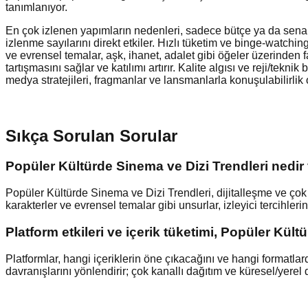
tanımlanıyor.
En çok izlenen yapımların nedenleri, sadece bütçe ya da senaryo i
izlenme sayılarını direkt etkiler. Hızlı tüketim ve binge-watchi
ve evrensel temalar, aşk, ihanet, adalet gibi öğeler üzerinden far
tartışmasını sağlar ve katılımı artırır. Kalite algısı ve reji/t
medya stratejileri, fragmanlar ve lansmanlarla konuşulabilirlik o
Sıkça Sorulan Sorular
Popüler Kültürde Sinema ve Dizi Trendleri nedir ve
Popüler Kültürde Sinema ve Dizi Trendleri, dijitalleşme ve çok kan
karakterler ve evrensel temalar gibi unsurlar, izleyici tercihle
Platform etkileri ve içerik tüketimi, Popüler Kül
Platformlar, hangi içeriklerin öne çıkacağını ve hangi formatlarda
davranışlarını yönlendirir; çok kanallı dağıtım ve küresel/yerel 