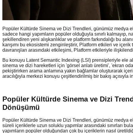
Popüler Kültürde Sinema ve Dizi Trendleri, günümüz medya ekosi
sadece hangi yapımların popüler olduğuyla sınırlı kalmayıp, nasıl 
şekillendiren yeni alışkanlıklar ve platform farkındalığı bu alan
karışımı bu ekosistemi zenginleştirir, Platform etkileri ve içeri
davranışları arasındaki etkileşimi, Platform etkileriyle ilişkilend
Bu konuyu Latent Semantic Indexing (LSI) prensipleriyle ele al
sinema ve dizi hareketleri için 'görsel anlatı üretimi', 'ekran o
pekiştirirken arama anlamına yakın bağlamlar oluşturarak içerik
aracılığıyla merkezi konuyu çeşitlendirilmiş bir bakış açısıyla
Popüler Kültürde Sinema ve Dizi Trendl
Dönüşümü
Popüler Kültürde Sinema ve Dizi Trendleri, günümüz medya ekosis
süreli içeriklerle uzun soluklu yapımlar arasındaki sınırları bula
yapımların popüler olduğundan çok bu içeriklerin nasıl üretildi