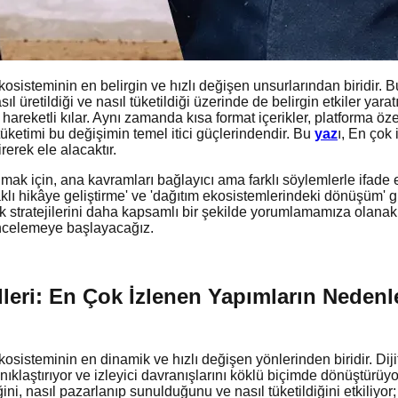
steminin en belirgin ve hızlı değişen unsurlarından biridir. Bu 
üretildiği ve nasıl tüketildiği üzerinde de belirgin etkiler yaratı
ı hareketli kılar. Aynı zamanda kısa format içerikler, platforma öz
k tüketimi bu değişimin temel itici güçlerindendir. Bu
yaz
ı, En çok 
irerek ele alacaktır.
mak için, ana kavramları bağlayıcı ama farklı söylemlerle ifade 
daklı hikâye geliştirme' ve 'dağıtım ekosistemlerindeki dönüşüm' gi
 stratejilerini daha kapsamlı bir şekilde yorumlamamıza olanak t
 incelemeye başlayacağız.
eri: En Çok İzlenen Yapımların Nedenler
teminin en dinamik ve hızlı değişen yönlerinden biridir. Dijitall
nıklaştırıyor ve izleyici davranışlarını köklü biçimde dönüştürüyor
ğini, nasıl pazarlanıp sunulduğunu ve nasıl tüketildiğini etkiliy