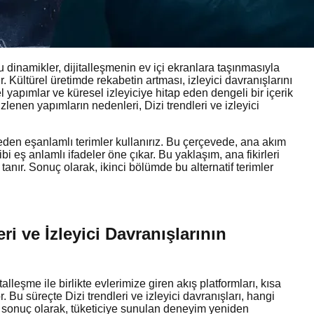
dinamikler, dijitalleşmenin ev içi ekranlara taşınmasıyla
r. Kültürel üretimde rekabetin artması, izleyici davranışlarını
el yapımlar ve küresel izleyiciye hitap eden dengeli bir içerik
izlenen yapımların nedenleri, Dizi trendleri ve izleyici
eden eşanlamlı terimler kullanırız. Bu çerçevede, ana akım
bi eş anlamlı ifadeler öne çıkar. Bu yaklaşım, ana fikirleri
anır. Sonuç olarak, ikinci bölümde bu alternatif terimler
i ve İzleyici Davranışlarının
eşme ile birlikte evlerimize giren akış platformları, kısa
. Bu süreçte Dizi trendleri ve izleyici davranışları, hangi
or; sonuç olarak, tüketiciye sunulan deneyim yeniden