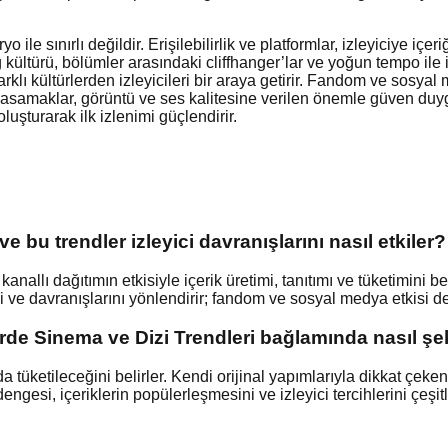
le sınırlı değildir. Erişilebilirlik ve platformlar, izleyiciye iç
ng kültürü, bölümler arasındaki cliffhanger’lar ve yoğun tempo ile 
klı kültürlerden izleyicileri bir araya getirir. Fandom ve sosyal me
eknik basamaklar, görüntü ve ses kalitesine verilen önemle güven d
luşturarak ilk izlenimi güçlendirir.
 bu trendler izleyici davranışlarını nasıl etkiler?
allı dağıtımın etkisiyle içerik üretimi, tanıtımı ve tüketimini bel
rini ve davranışlarını yönlendirir; fandom ve sosyal medya etkisi d
türde Sinema ve Dizi Trendleri bağlamında nasıl şek
 tüketileceğini belirler. Kendi orijinal yapımlarıyla dikkat çeken 
dengesi, içeriklerin popülerleşmesini ve izleyici tercihlerini çeşi