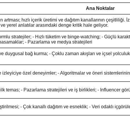
Ana Noktalar
n artması; hızlı içerik üretimi ve dağıtım kanallarının çeşitliliği. İ
ür ve yerel anlatılar arasındaki denge kritik hale geliyor.
atformlu stratejiler; - Hızlı tüketim ve binge-watching; - Güçlü ka
k basamaklar; - Pazarlama ve medya stratejileri
 ve duygusal bağ kurma; - Çoklu zaman akışları ve içsel yolculukla
e izleyiciye özel deneyimler; - Algoritmalar ve öneri sistemlerinin 
ilk temas; - Pazarlama stratejileri ve iş birlikleri; - Influencer g
ştirilmesi; - Çok kanallı dağıtım ve esneklik; - Veri odaklı içgör