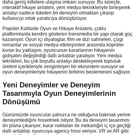
daha geniş kitlelere ulaşma imkanı sunuyor. Bu süreçte,
interaktif hikaye anlatımı, yeni medya teknikleriyle birleşerek
anlatıyı sadece tüketen bir deneyim olmaktan çıkarıp
kullanıcıyı ortak yaratıcıya dönüştürüyor.
Popüler Kültürde Oyun ve Hikaye Anlatımı, çoklu
platformlarda kendini gösteren transmedia bir yapı olarak güç
kazanıyor. Oyun içi diyaloglar, film ve dizi sahneleri, çizgi
romanlar ve sosyal medya etkileşimleri arasında köprüler
kuran bu yaklaşım, oyuncunun kararlarının hikayenin
gidişatını değiştirdiği dallı anlatılar yaratıyor. Yeni medya
teknikleri, bu çok boyutlu anlatıyı destekleyerek topluluk
üretimi içerikleriyle zenginleşen bir ekosistem sunuyor ve
oyun deneyimleriyle hikayenin birbirini beslemesini sağlıyor.
Yeni Deneyimler ve Deneyim
Tasarımıyla Oyun Deneyimlerinin
Dönüşümü
Günümüzde oyuncular yalnızca ne olduğuna bakmak yerine
deneyimlediğini hissetmek istiyor. Bu da deneyim tasarımını
ön plana çıkarıyor; karar noktaları ile mekaniğin iç içe geçtiği
dallı anlatılar, oyuncuya agency hissi veriyor. VR ve AR gibi