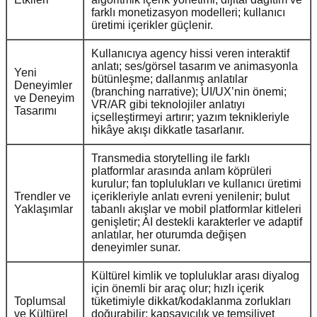
farklı monetizasyon modelleri; kullanıcı
üretimi içerikler güçlenir.
Kullanıcıya agency hissi veren interaktif
anlatı; ses/görsel tasarım ve animasyonla
Yeni
bütünleşme; dallanmış anlatılar
Deneyimler
(branching narrative); UI/UX’nin önemi;
ve Deneyim
VR/AR gibi teknolojiler anlatıyı
Tasarımı
içselleştirmeyi artırır; yazım teknikleriyle
hikâye akışı dikkatle tasarlanır.
Transmedia storytelling ile farklı
platformlar arasında anlam köprüleri
kurulur; fan toplulukları ve kullanıcı üretimi
Trendler ve
içerikleriyle anlatı evreni yenilenir; bulut
Yaklaşımlar
tabanlı akışlar ve mobil platformlar kitleleri
genişletir; AI destekli karakterler ve adaptif
anlatılar, her oturumda değişen
deneyimler sunar.
Kültürel kimlik ve topluluklar arası diyalog
için önemli bir araç olur; hızlı içerik
Toplumsal
tüketimiyle dikkat/kodaklanma zorlukları
ve Kültürel
doğurabilir; kapsayıcılık ve temsiliyet