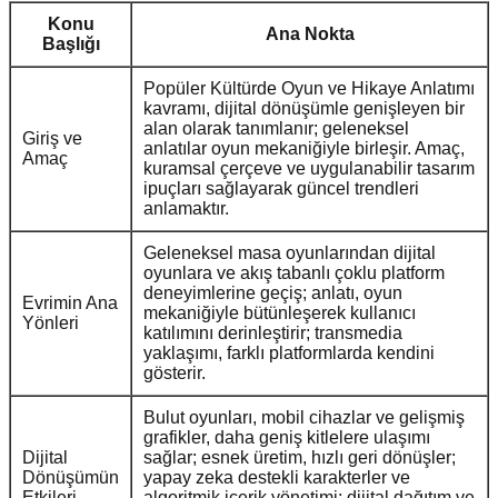
Konu
Ana Nokta
Başlığı
Popüler Kültürde Oyun ve Hikaye Anlatımı
kavramı, dijital dönüşümle genişleyen bir
alan olarak tanımlanır; geleneksel
Giriş ve
anlatılar oyun mekaniğiyle birleşir. Amaç,
Amaç
kuramsal çerçeve ve uygulanabilir tasarım
ipuçları sağlayarak güncel trendleri
anlamaktır.
Geleneksel masa oyunlarından dijital
oyunlara ve akış tabanlı çoklu platform
deneyimlerine geçiş; anlatı, oyun
Evrimin Ana
mekaniğiyle bütünleşerek kullanıcı
Yönleri
katılımını derinleştirir; transmedia
yaklaşımı, farklı platformlarda kendini
gösterir.
Bulut oyunları, mobil cihazlar ve gelişmiş
grafikler, daha geniş kitlelere ulaşımı
Dijital
sağlar; esnek üretim, hızlı geri dönüşler;
Dönüşümün
yapay zeka destekli karakterler ve
Etkileri
algoritmik içerik yönetimi; dijital dağıtım ve