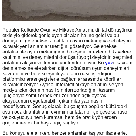
Popüler Kültürde Oyun ve Hikaye Anlatımı, dijital dönüşümün
etkisiyle giderek genişleyen bir alan haline geldi ve bu
dönüşüm, geleneksel anlatıların oyun mekaniğiyle etkileşim
kurarak yeni anlamlar ürettiğini gösteriyor. Geleneksel
anlatılar ile oyun mekaniğinin birleşimi, bireylerin hikayelere
katılımını ve deneyimlerini dönüştürüyor; izleyicinin seçimleri,
anlatının akışını ve tonunu yönlendirebiliyor. Bu
yaz
ı, kavramı
derinlemesine ele alırken dijital dönüşüm oyun deneyimleri
kavramını ve bu etkileşimli yapıların nasıl işlediğini,
platformlar arası geçişlerle bağlamlar arasında köprüler
kurarak inceliyor. Ayrıca, interaktif hikaye anlatımı ve yeni
medya tekniklerinin nasıl sınırları zorladığını, tasarım
ipuçlarıyla somut örnekler üzerinden açıklayarak
okuyucunun uygulanabilir çıkarımlar yapmasını
hedefliyorum. Sonuç olarak, bu çalışma popüler kültürdeki
oyun odaklı anlatıların evrimini anlatan bir çerçeve sunuyor
ve okuyucuyu hem kuramsal hem de pratik yönlerden
güçlendirecek bir başlangıç sağlıyor.
Bu konuyu ele alırken, benzer anlamları taşıyan ifadelerle,