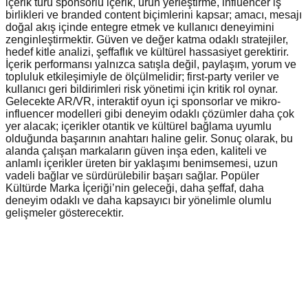
içerik türü sponsorlu içerik, ürün yerleştirme, influencer iş
birlikleri ve branded content biçimlerini kapsar; amacı, mesajı
doğal akış içinde entegre etmek ve kullanıcı deneyimini
zenginleştirmektir. Güven ve değer katma odaklı stratejiler,
hedef kitle analizi, şeffaflık ve kültürel hassasiyet gerektirir.
İçerik performansı yalnızca satışla değil, paylaşım, yorum ve
topluluk etkileşimiyle de ölçülmelidir; first-party veriler ve
kullanıcı geri bildirimleri risk yönetimi için kritik rol oynar.
Gelecekte AR/VR, interaktif oyun içi sponsorlar ve mikro-
influencer modelleri gibi deneyim odaklı çözümler daha çok
yer alacak; içerikler otantik ve kültürel bağlama uyumlu
olduğunda başarının anahtarı haline gelir. Sonuç olarak, bu
alanda çalışan markaların güven inşa eden, kaliteli ve
anlamlı içerikler üreten bir yaklaşımı benimsemesi, uzun
vadeli bağlar ve sürdürülebilir başarı sağlar. Popüler
Kültürde Marka İçeriği’nin geleceği, daha şeffaf, daha
deneyim odaklı ve daha kapsayıcı bir yönelimle olumlu
gelişmeler gösterecektir.