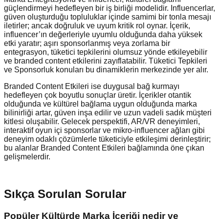
güçlendirmeyi hedefleyen bir iş birliği modelidir. Influencerlar,
güven oluşturduğu topluluklar içinde samimi bir tonla mesajı
iletirler; ancak doğruluk ve uyum kritik rol oynar. İçerik,
influencer’ın değerleriyle uyumlu olduğunda daha yüksek
etki yaratır; aşırı sponsorlanmış veya zorlama bir
entegrasyon, tüketici tepkilerini olumsuz yönde etkileyebilir
ve branded content etkilerini zayıflatabilir. Tüketici Tepkileri
ve Sponsorluk konuları bu dinamiklerin merkezinde yer alır.
Branded Content Etkileri ise duygusal bağ kurmayı
hedefleyen çok boyutlu sonuçlar üretir. İçerikler otantik
olduğunda ve kültürel bağlama uygun olduğunda marka
bilinirliği artar, güven inşa edilir ve uzun vadeli sadık müşteri
kitlesi oluşabilir. Gelecek perspektifi, AR/VR deneyimleri,
interaktif oyun içi sponsorlar ve mikro-influencer ağları gibi
deneyim odaklı çözümlerle tüketiciyle etkileşimi derinleştirir;
bu alanlar Branded Content Etkileri bağlamında öne çıkan
gelişmelerdir.
Sıkça Sorulan Sorular
Popüler Kültürde Marka İçeriği nedir ve