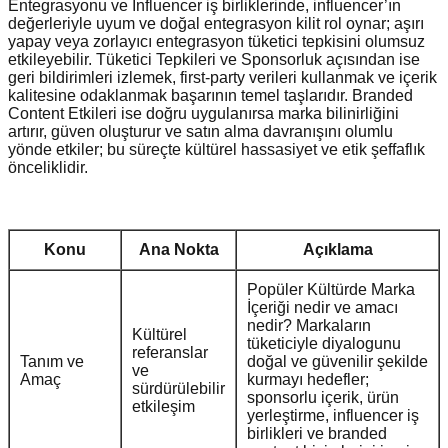
Entegrasyonu ve Influencer iş birliklerinde, influencer’ın
değerleriyle uyum ve doğal entegrasyon kilit rol oynar; aşırı
yapay veya zorlayıcı entegrasyon tüketici tepkisini olumsuz
etkileyebilir. Tüketici Tepkileri ve Sponsorluk açısından ise
geri bildirimleri izlemek, first-party verileri kullanmak ve içerik
kalitesine odaklanmak başarının temel taşlarıdır. Branded
Content Etkileri ise doğru uygulanırsa marka bilinirliğini
artırır, güven oluşturur ve satın alma davranışını olumlu
yönde etkiler; bu süreçte kültürel hassasiyet ve etik şeffaflık
önceliklidir.
Konu
Ana Nokta
Açıklama
Popüler Kültürde Marka
İçeriği nedir ve amacı
nedir? Markaların
Kültürel
tüketiciyle diyalogunu
referanslar
Tanım ve
doğal ve güvenilir şekilde
ve
Amaç
kurmayı hedefler;
sürdürülebilir
sponsorlu içerik, ürün
etkileşim
yerleştirme, influencer iş
birlikleri ve branded