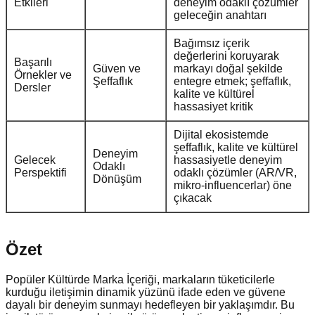
Etkileri
deneyim odaklı çözümler
geleceğin anahtarı
Bağımsız içerik
değerlerini koruyarak
Başarılı
Güven ve
markayı doğal şekilde
Örnekler ve
Şeffaflık
entegre etmek; şeffaflık,
Dersler
kalite ve kültürel
hassasiyet kritik
Dijital ekosistemde
şeffaflık, kalite ve kültürel
Deneyim
Gelecek
hassasiyetle deneyim
Odaklı
Perspektifi
odaklı çözümler (AR/VR,
Dönüşüm
mikro-influencerlar) öne
çıkacak
Özet
Popüler Kültürde Marka İçeriği, markaların tüketicilerle
kurduğu iletişimin dinamik yüzünü ifade eden ve güvene
dayalı bir deneyim sunmayı hedefleyen bir yaklaşımdır. Bu