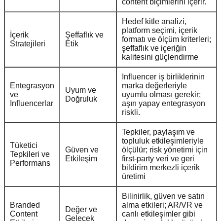
content biçimlerini içerir.
Hedef kitle analizi,
platform seçimi, içerik
İçerik
Şeffaflık ve
formatı ve ölçüm kriterleri;
Stratejileri
Etik
şeffaflık ve içeriğin
kalitesini güçlendirme
Influencer iş birliklerinin
Entegrasyon
marka değerleriyle
Uyum ve
ve
uyumlu olması gerekir;
Doğruluk
Influencerlar
aşırı yapay entegrasyon
riskli.
Tepkiler, paylaşım ve
topluluk etkileşimleriyle
Tüketici
Güven ve
ölçülür; risk yönetimi için
Tepkileri ve
Etkileşim
first-party veri ve geri
Performans
bildirim merkezli içerik
üretimi
Bilinirlik, güven ve satın
Branded
alma etkileri; AR/VR ve
Değer ve
Content
canlı etkileşimler gibi
Gelecek