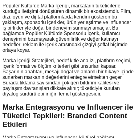
Popüler Kültürde Marka İçeriği, markaların tüketicilerle
kurduğu iletişimi dönüştüren dinamik bir ekosistemdir. Film,
dizi, oyun ve dijital platformlarda kendini gösteren bu
yaklaşım, sponsorlu içerikler, ürün yerleştirme ve influencer
iş birlikleriyle doğal bir deneyim sunmayı amaçlar. Bu
bağlamda Popüler Kültürde Sponsorlu İçerik, kullanıcı
deneyimini bozmayarak güvenilirlik ve değer katmayı
hedefler; reklam ile içerik arasındaki çizgiyi şeffaf biçimde
ortaya koyar.
Marka İçeriği Stratejileri, hedef kitle analizi, platform seçimi,
içerik formatı ve ölçüm kriterleri gibi unsurları kapsar.
Başarının anahtarı, mesajı doğal ve anlamlı bir hikaye içinde
sunarken markanın değerlerini entegre etmekten geçer.
Burada tıklama sayısından çok geri bildirim kalitesi ve
paylaşım davranışları dikkate alınır; tüketiciyle kurulan
diyalog sürdürülebilirliğin temel göstergesidir.
Marka Entegrasyonu ve Influencer ile
Tüketici Tepkileri: Branded Content
Etkileri
Marka Entegrasyonu ve Influencer, kültürel bağlamı