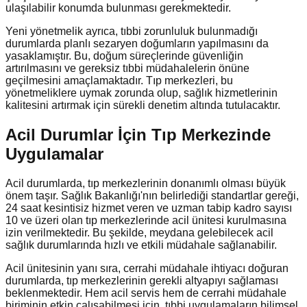
ulaşılabilir konumda bulunması gerekmektedir.
Yeni yönetmelik ayrıca, tıbbi zorunluluk bulunmadığı
durumlarda planlı sezaryen doğumların yapılmasını da
yasaklamıştır. Bu, doğum süreçlerinde güvenliğin
artırılmasını ve gereksiz tıbbi müdahalelerin önüne
geçilmesini amaçlamaktadır. Tıp merkezleri, bu
yönetmeliklere uymak zorunda olup, sağlık hizmetlerinin
kalitesini artırmak için sürekli denetim altında tutulacaktır.
Acil Durumlar İçin Tıp Merkezinde
Uygulamalar
Acil durumlarda, tıp merkezlerinin donanımlı olması büyük
önem taşır. Sağlık Bakanlığı'nın belirlediği standartlar gereği,
24 saat kesintisiz hizmet veren ve uzman tabip kadro sayısı
10 ve üzeri olan tıp merkezlerinde acil ünitesi kurulmasına
izin verilmektedir. Bu şekilde, meydana gelebilecek acil
sağlık durumlarında hızlı ve etkili müdahale sağlanabilir.
Acil ünitesinin yanı sıra, cerrahi müdahale ihtiyacı doğuran
durumlarda, tıp merkezlerinin gerekli altyapıyı sağlaması
beklenmektedir. Hem acil servis hem de cerrahi müdahale
biriminin etkin çalışabilmesi için, tıbbi uygulamaların bilimsel