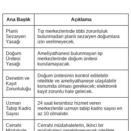
Ana Başlık
Açıklama
Planlı
Tıp merkezlerinde tıbbi zorunluluk
Sezaryen
bulunmadan planlı sezaryen doğumlara
Yasağı
izin verilmeyecek.
Doğum
Ameliyathanesi bulunmayan tıp
Ünitesi
merkezlerinde doğum ünitesi
Yasağı
kurulamayacak.
Doğum ünitesinin kontrol edilebilir
Denetim ve
nitelikte ve ameliyathaneye ulaşılabilir
Kayıt
konumda olması gerekecek; elektronik
Zorunluluğu
kayıt zorunlu hale gelecek.
Uzman
24 saat kesintisiz hizmet veren
Tabip Kadro
merkezlerde uzman tabip kadro sayısı en
Sayısı
az 10 olmalıdır.
Cerrahi
Cerrahi müdahalelerin, ikinci bir
Müdahale
müdahaleyi gerektirmeyecek nitelikte