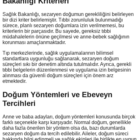
Bakanlığı Kriterleri
Sağlık Bakanlığı, sezaryen doğumun gerekliliğini belirleyen
bir dizi kriter belirlemiştir. Tıbbi zorunluluk bulunmadığı
sürece, planlı sezaryen doğumlara izin verilmemesi, bu
kriterlerin bir parçasıdır. Bu sayede, gereksiz tıbbi
müdahalelerin önüne geçilmesi ve anne-bebek sağlığının
korunması amaçlanmaktadır.
Tıp merkezlerinde, sağlık uygulamalarının bilimsel
standartlara uygunluğu sağlanarak, sezaryen doğum
süreçleri sıkı bir denetim altında tutulmalıdır. Ayrıca, gerekli
tıbbi belgelerin düzenlenmesi ve uygulama izin belgesinin
alınması da güvenli doğum süreçleri için önem arz
etmektedir.
Doğum Yöntemleri ve Ebeveyn
Tercihleri
Anne ve baba adayları, doğum yöntemleri konusunda birçok
farklı seçenekle karşı karşıyadır. Normal doğum, genellikle
daha fazla önerilen bir yöntem olsa da, bazı durumlarda
sezaryen doğum da tercih edilebilir. Aileler, doğum süreci
hakkında bilgi edinmeli ve sağlık ekipleri ile birlikte en uygun