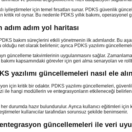
aklı iyileştirmeler için temel fırsatları sunar. PDKS güvenlik gün
kritik rol oynar. Bu nedenle PDKS yıllık bakımı, operasyonel gü
n adım adım yol haritası
 PDKS bakım süreçlerini etkili yönetmenin ilk adımlarıdır. Bu aş
olduğu net olarak belirlenir; ayrıca PDKS yazılımı güncellemeler
in ayrı güncelleme takvimlerinin uygulanmasını sağlar. Zamanlama 
 bakımı kapsamındaki görevler için geri alma senaryoları ve rol
 yazılımı güncellemeleri nasıl ele alın
n için kritik bir odaktır. PDKS yazılımı güncellemeleri, güvenlik
izi ile hangi modüllerin ve entegrasyonların etkileneceği belirl
 her durumda hazır bulundurulur. Ayrıca kullanıcı eğitimleri için
eştirmeler kullanıcılar tarafından sorunsuz şekilde benimsenir.
 entegrasyon güncellemeleri ile veri u