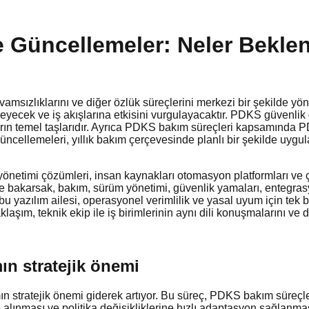
e Güncellemeler: Neler Beklen
devamsızlıklarını ve diğer özlük süreçlerini merkezi bir şekilde y
leyecek ve iş akışlarına etkisini vurgulayacaktır. PDKS güvenlik
kımların temel taşlarıdır. Ayrıca PDKS bakım süreçleri kapsamın
üncellemeleri, yıllık bakım çerçevesinde planlı bir şekilde uygul
önetimi çözümleri, insan kaynakları otomasyon platformları ve ça
e bakarsak, bakım, sürüm yönetimi, güvenlik yamaları, entegrasy
 yazılım ailesi, operasyonel verimlilik ve yasal uyum için tek
klaşım, teknik ekip ile iş birimlerinin aynı dili konuşmalarını ve 
ın stratejik önemi
ımın stratejik önemi giderek artıyor. Bu süreç, PDKS bakım süre
 alınması ve politika değişikliklerine hızlı adaptasyon sağlanması