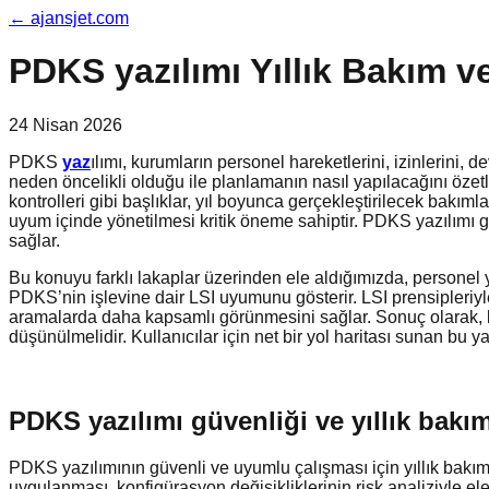
←
ajansjet.com
PDKS yazılımı Yıllık Bakım v
24 Nisan 2026
PDKS
yaz
ılımı, kurumların personel hareketlerini, izinlerini, 
neden öncelikli olduğu ile planlamanın nasıl yapılacağını özet
kontrolleri gibi başlıklar, yıl boyunca gerçekleştirilecek ba
uyum içinde yönetilmesi kritik öneme sahiptir. PDKS yazılımı g
sağlar.
Bu konuyu farklı lakaplar üzerinden ele aldığımızda, personel y
PDKS’nin işlevine dair LSI uyumunu gösterir. LSI prensipleriyl
aramalarda daha kapsamlı görünmesini sağlar. Sonuç olarak, bu
düşünülmelidir. Kullanıcılar için net bir yol haritası sunan bu ya
PDKS yazılımı güvenliği ve yıllık bakım
PDKS yazılımının güvenli ve uyumlu çalışması için yıllık bak
uygulanması, konfigürasyon değişikliklerinin risk analiziyle ele