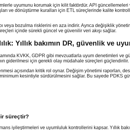
emlerle uyumunu korumak için kilit faktördür. API güncellemeler
şları ve dönüştürme kuralları için ETL süreçlerinde kalite kontro
ı veya bozulma risklerini en aza indirir. Ayrıca değişiklik yöne
çleri içinde sürekli güncel ve güvenilir veri akışı sağlar.
lık: Yıllık bakımın DR, güvenlik ve uyu
psamında KVKK, GDPR gibi mevzuatlarla uyum denetimleri ve güvenl
n giderilmesi için gerekli olay müdahale süreçleri güçlendirilir. Bu
nmesi açısından kritik rol oynar. Değişim yönetimi raporları, des
n minimum kesintiyle sürdürülmesini sağlar. Bu sayede PDKS gü
ir süreçtir?
ns iyileştirmeleri ve uyumluluk kontrollerini kapsar. Yıllık bakım