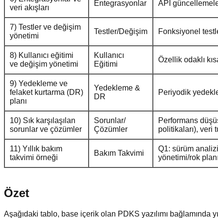
Entegrasyonlar
API güncellemeler
veri akışları
7) Testler ve değişim
Testler/Değişim
Fonksiyonel testle
yönetimi
8) Kullanıcı eğitimi
Kullanıcı
Özellik odaklı kıs
ve değişim yönetimi
Eğitimi
9) Yedekleme ve
Yedekleme &
felaket kurtarma (DR)
Periyodik yedeklem
DR
planı
10) Sık karşılaşılan
Sorunlar/
Performans düşüşü
sorunlar ve çözümler
Çözümler
politikaları), veri 
11) Yıllık bakım
Q1: sürüm analizi
Bakım Takvimi
takvimi örneği
yönetimi/rok planı
Özet
Aşağıdaki tablo, base içerik olan PDKS yazılımı bağlamında yıl