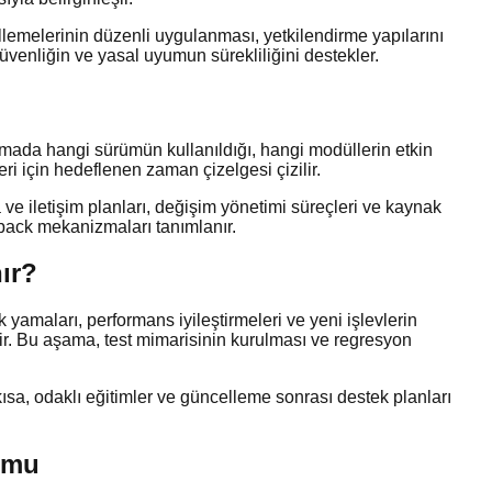
cellemelerinin düzenli uygulanması, yetkilendirme yapılarını
venliğin ve yasal uyumun sürekliliğini destekler.
amada hangi sürümün kullanıldığı, hangi modüllerin etkin
i için hedeflenen zaman çizelgesi çizilir.
ve iletişim planları, değişim yönetimi süreçleri ve kaynak
lback mekanizmaları tanımlanır.
ır?
 yamaları, performans iyileştirmeleri ve yeni işlevlerin
enir. Bu aşama, test mimarisinin kurulması ve regresyon
 kısa, odaklı eğitimler ve güncelleme sonrası destek planları
yumu