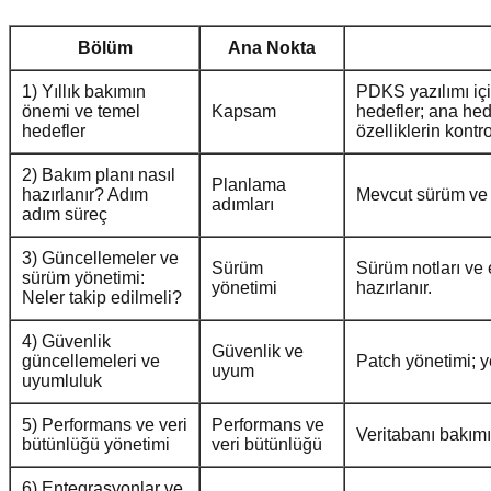
Bölüm
Ana Nokta
1) Yıllık bakımın
PDKS yazılımı içi
önemi ve temel
Kapsam
hedefler; ana hed
hedefler
özelliklerin kont
2) Bakım planı nasıl
Planlama
hazırlanır? Adım
Mevcut sürüm ve ç
adımları
adım süreç
3) Güncellemeler ve
Sürüm
Sürüm notları ve e
sürüm yönetimi:
yönetimi
hazırlanır.
Neler takip edilmeli?
4) Güvenlik
Güvenlik ve
güncellemeleri ve
Patch yönetimi; y
uyum
uyumluluk
5) Performans ve veri
Performans ve
Veritabanı bakımı
bütünlüğü yönetimi
veri bütünlüğü
6) Entegrasyonlar ve