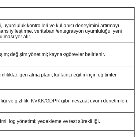
, uyumluluk kontrolleri ve kullanıcı deneyimini artırmayı
ans iyileştirme, veritabanı/entegrasyon uyumluluğu, yeni
lması yer alır.
şim; değişim yönetimi; kaynak/görevler belirlenir.
ılıklar; geri alma planı; kullanıcı eğitimi için eğitimler
venliği ve gizlilik; KVKK/GDPR gibi mevzuat uyum denetimleri.
i; log yönetimi; yedekleme ve test sürekliliği.