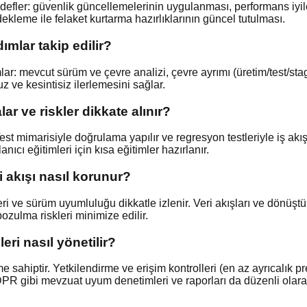
edefler: güvenlik güncellemelerinin uygulanması, performans iyi
ekleme ile felaket kurtarma hazırlıklarının güncel tutulması.
ımlar takip edilir?
lar: mevcut sürüm ve çevre analizi, çevre ayrımı (üretim/test/st
 ve kesintisiz ilerlemesini sağlar.
 ve riskler dikkate alınır?
st mimarisiyle doğrulama yapılır ve regresyon testleriyle iş akış
anıcı eğitimleri için kısa eğitimler hazırlanır.
 akışı nasıl korunur?
e sürüm uyumluluğu dikkatle izlenir. Veri akışları ve dönüştürm
ozulma riskleri minimize edilir.
ri nasıl yönetilir?
ahiptir. Yetkilendirme ve erişim kontrolleri (en az ayrıcalık pren
GDPR gibi mevzuat uyum denetimleri ve raporları da düzenli olara