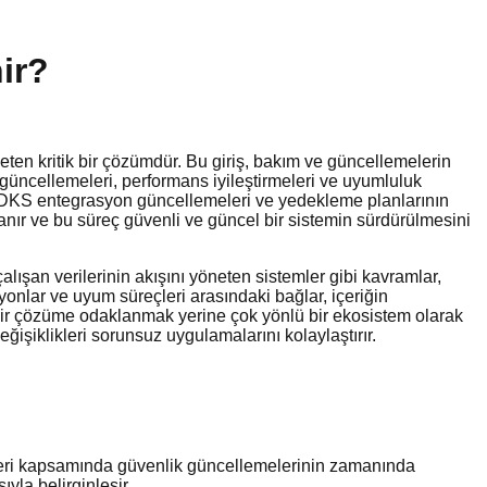
ir?
öneten kritik bir çözümdür. Bu giriş, bakım ve güncellemelerin
 güncellemeleri, performans iyileştirmeleri ve uyumluluk
da PDKS entegrasyon güncellemeleri ve yedekleme planlarının
anır ve bu süreç güvenli ve güncel bir sistemin sürdürülmesini
lışan verilerinin akışını yöneten sistemler gibi kavramlar,
onlar ve uyum süreçleri arasındaki bağlar, içeriğin
 bir çözüme odaklanmak yerine çok yönlü bir ekosistem olarak
değişiklikleri sorunsuz uygulamalarını kolaylaştırır.
çleri kapsamında güvenlik güncellemelerinin zamanında
yla belirginleşir.