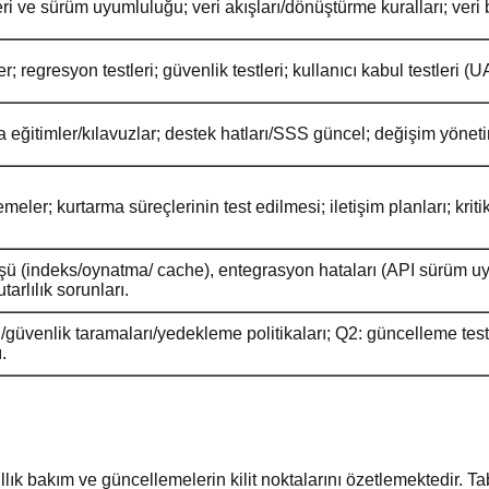
i ve sürüm uyumluluğu; veri akışları/dönüştürme kuralları; veri 
r; regresyon testleri; güvenlik testleri; kullanıcı kabul testleri (U
a eğitimler/kılavuzlar; destek hatları/SSS güncel; değişim yöneti
eler; kurtarma süreçlerinin test edilmesi; iletişim planları; krit
 (indeks/oynatma/ cache), entegrasyon hataları (API sürüm uyum
tutarlılık sorunları.
/güvenlik taramaları/yedekleme politikaları; Q2: güncelleme test
.
lık bakım ve güncellemelerin kilit noktalarını özetlemektedir. T