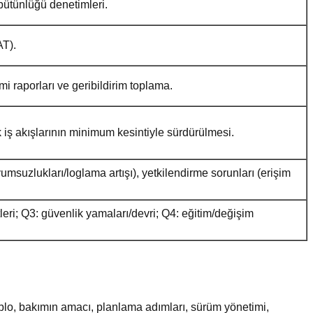
bütünlüğü denetimleri.
AT).
mi raporları ve geribildirim toplama.
ik iş akışlarının minimum kesintiyle sürdürülmesi.
suzlukları/loglama artışı), yetkilendirme sorunları (erişim
leri; Q3: güvenlik yamaları/devri; Q4: eğitim/değişim
ablo, bakımın amacı, planlama adımları, sürüm yönetimi,