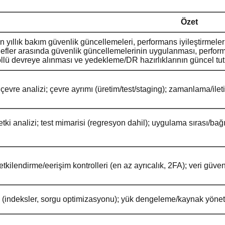
Özet
n yıllık bakım güvenlik güncellemeleri, performans iyileştirmeleri
efler arasında güvenlik güncellemelerinin uygulanması, perform
rollü devreye alınması ve yedekleme/DR hazırlıklarının güncel tutu
evre analizi; çevre ayrımı (üretim/test/staging); zamanlama/ileti
tki analizi; test mimarisi (regresyon dahil); uygulama sırası/bağıml
etkilendirme/eerişim kontrolleri (en az ayrıcalık, 2FA); veri gü
 (indeksler, sorgu optimizasyonu); yük dengeleme/kaynak yönetim