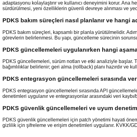
adaptasyonu kolaylaştırır ve kullanıcı deneyimini korur. Ana h
sürdürülmesi, yeni özelliklerin güvenli devreye alınması ve yed
PDKS bakım süreçleri nasıl planlanır ve hangi ad
PDKS bakım süreçleri, kapsamlı bir planla yürütülmelidir. Adım
görevlerin belirlenmesi. Bu yapı, güncelleme sürecinin sorunsuz
PDKS güncellemeleri uygulanırken hangi aşamalar
PDKS güncellemeleri, sürüm notları ve etki analiziyle başlar. Te
bağımlılıklar belirlenir; geri alma (rollback) planı hazırdır ve kull
PDKS entegrasyon güncellemeleri sırasında veri
PDKS entegrasyon güncellemeleri sırasında API güncellemeleri v
denetimleri uygulanır ve entegrasyonlar arasındaki veri kaybı/b
PDKS güvenlik güncellemeleri ve uyum denetimle
PDKS güvenlik güncellemeleri için patch yönetimi hayati öneme s
gizlilik için şifreleme ve erişim denetimleri uygulanır. KVKK/