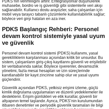
PDKS’nin verimliliğini artırır. Entegrasyonlar düşünülerek
muhasebe, bordro ve iş güvenliği gibi sistemlerle veri akışı
sağlanabilir. Kullanıcı dostu arayüzler, saha çalışanları için
mobil veya tarayıcı tabanlı çözümlerle kullanılabilirlik sağlar;
böylece veri girşi hataları en aza iner.
PDKS Başlangıç Rehberi: Personel
devam kontrol sistemiyle yasal uyum
ve güvenlik
Personel devam kontrol sistemi (PDKS) kullanımı, yasal
gerekliliklerin karşılanması açısından kritik bir unsurdur. Bu
sistem, çalışanların giriş-çıkış kayıtlarını güvenli ve erişilebilir
bir veritabanında saklar. Böylece işverenler, devamsızlık
yönetimi, fazla mesai hesapları ve izin süreçlerinde
kanıtlanabilir bir kayıt zincirine sahip olur ve yasal uyumı
güçlendirir.
Güvenlik açısından PDKS, yetkisiz erişimi izleme, güçlü
kimlik doğrulama uygulamaları ve düzenli yedeklemeler ile
desteklenir. Erişim günlükleri ve etik kurallar, güvenli bir
altyapının temel taşlarıdır. Ayrıca, PDKS’nin kurulumundan
itibaren denetimler ve periyodik güvenlik taramaları ile bilgi