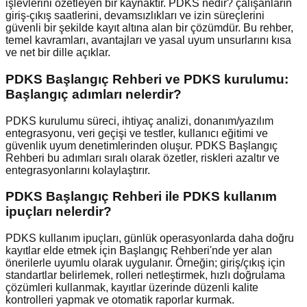
işlevlerini özetleyen bir kaynaktır. PDKS nedir? çalışanların
giriş-çıkış saatlerini, devamsızlıkları ve izin süreçlerini
güvenli bir şekilde kayıt altına alan bir çözümdür. Bu rehber,
temel kavramları, avantajları ve yasal uyum unsurlarını kısa
ve net bir dille açıklar.
PDKS Başlangıç Rehberi ve PDKS kurulumu:
Başlangıç adımları nelerdir?
PDKS kurulumu süreci, ihtiyaç analizi, donanım/yazılım
entegrasyonu, veri geçişi ve testler, kullanıcı eğitimi ve
güvenlik uyum denetimlerinden oluşur. PDKS Başlangıç
Rehberi bu adımları sıralı olarak özetler, riskleri azaltır ve
entegrasyonlarını kolaylaştırır.
PDKS Başlangıç Rehberi ile PDKS kullanım
ipuçları nelerdir?
PDKS kullanım ipuçları, günlük operasyonlarda daha doğru
kayıtlar elde etmek için Başlangıç Rehberi'nde yer alan
önerilerle uyumlu olarak uygulanır. Örneğin; giriş/çıkış için
standartlar belirlemek, rolleri netleştirmek, hızlı doğrulama
çözümleri kullanmak, kayıtlar üzerinde düzenli kalite
kontrolleri yapmak ve otomatik raporlar kurmak.