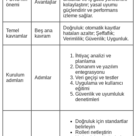
Avantajlar
önemi
kolaylaştırır; yasal uyumu
güçlendirir ve performans
izleme sağlar.
Doğruluk: otomatik kayıtlar
Temel
Beş ana
hataları azaltır; Şeffaflık;
kavramlar
kavram
Verimlilik; Güvenlik; Uygunluk.
İhtiyaç analizi ve
planlama
Donanım ve yazılım
entegrasyonu
Kurulum
Adımlar
Veri geçişi ve testler
adımları
Uygulama ve kullanıcı
eğitimi
Güvenlik ve uyumluluk
denetimleri
Doğruluk için standartlar
belirleyin
Rolleri netleştirin