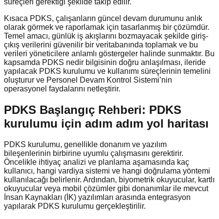
süreçleri gerektiği şekilde takip edilir.
Kısaca PDKS, çalışanların güncel devam durumunu anlık
olarak görmek ve raporlamak için tasarlanmış bir çözümdür.
Temel amacı, günlük iş akışlarını bozmayacak şekilde giriş-
çıkış verilerini güvenilir bir veritabanında toplamak ve bu
verileri yöneticilere anlamlı göstergeler halinde sunmaktır. Bu
kapsamda PDKS nedir bilgisinin doğru anlaşılması, ileride
yapılacak PDKS kurulumu ve kullanımı süreçlerinin temelini
oluşturur ve Personel Devam Kontrol Sistemi’nin
operasyonel faydalarını netleştirir.
PDKS Başlangıç Rehberi: PDKS
kurulumu için adım adım yol haritası
PDKS kurulumu, genellikle donanım ve yazılım
bileşenlerinin birbirine uyumlu çalışmasını gerektirir.
Öncelikle ihtiyaç analizi ve planlama aşamasında kaç
kullanıcı, hangi vardiya sistemi ve hangi doğrulama yöntemi
kullanılacağı belirlenir. Ardından, biyometrik okuyucular, kartlı
okuyucular veya mobil çözümler gibi donanımlar ile mevcut
İnsan Kaynakları (İK) yazılımları arasında entegrasyon
yapılarak PDKS kurulumu gerçekleştirilir.