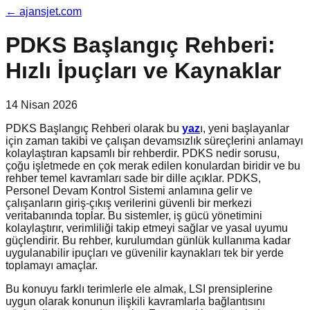
←
ajansjet.com
PDKS Başlangıç Rehberi:
Hızlı İpuçları ve Kaynaklar
14 Nisan 2026
PDKS Başlangıç Rehberi olarak bu
yaz
ı, yeni başlayanlar
için zaman takibi ve çalışan devamsızlık süreçlerini anlamayı
kolaylaştıran kapsamlı bir rehberdir. PDKS nedir sorusu,
çoğu işletmede en çok merak edilen konulardan biridir ve bu
rehber temel kavramları sade bir dille açıklar. PDKS,
Personel Devam Kontrol Sistemi anlamına gelir ve
çalışanların giriş-çıkış verilerini güvenli bir merkezi
veritabanında toplar. Bu sistemler, iş gücü yönetimini
kolaylaştırır, verimliliği takip etmeyi sağlar ve yasal uyumu
güçlendirir. Bu rehber, kurulumdan günlük kullanıma kadar
uygulanabilir ipuçları ve güvenilir kaynakları tek bir yerde
toplamayı amaçlar.
Bu konuyu farklı terimlerle ele almak, LSI prensiplerine
uygun olarak konunun ilişkili kavramlarla bağlantısını