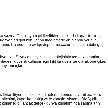
u yazıda Orion lityum pil özellikleri hakkında kapasite, voltaj
ikasyonları gibi konular bu incelemede ön planda yer alır.
ulunur. Bu nedenle ev tipi depolama çözümleri, taşınabilir güç
yoruz. LSI yaklaşımıyla, pil teknolojisinin temel kavramları
ifadesi, güvenli kullanım için kilit bir gösterge olarak öne çıkar.
rmayı amaçlar.
. Orion lityum pil özellikleri nelerdir sorusuna yanıt ararken,
 bileşimi, kapasite aralığı ve iç yönetim sistemi (BMS) gibi
arak kullanıldığı, ancak gerçek dünya kullanımında sapmaların