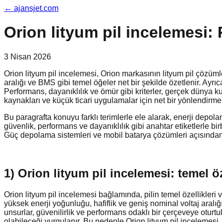
←
ajansjet.com
Orion lityum pil incelemesi:
3 Nisan 2026
Orion lityum pil incelemesi, Orion markasının lityum pil çözümle
aralığı ve BMS gibi temel öğeler net bir şekilde özetlenir. Ayr
Performans, dayanıklılık ve ömür gibi kriterler, gerçek dünya k
kaynakları ve küçük ticari uygulamalar için net bir yönlendirme
Bu paragrafta konuyu farklı terimlerle ele alarak, enerji depol
güvenlik, performans ve dayanıklılık gibi anahtar etiketlerle birb
Güç depolama sistemleri ve mobil batarya çözümleri açısından, b
1) Orion lityum pil incelemesi: temel ö
Orion lityum pil incelemesi bağlamında, pilin temel özellikleri v
yüksek enerji yoğunluğu, hafiflik ve geniş nominal voltaj aralığ
unsurlar, güvenilirlik ve performans odaklı bir çerçeveye oturtu
olabileceği vurgulanır. Bu nedenle Orion lityum pil incelemesi, 