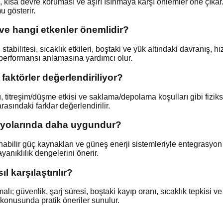
, kısa devre koruması ve aşırı ısınmaya karşı önlemler öne çıkar.
 gösterir.
 ve hangi etkenler önemlidir?
tabilitesi, sıcaklık etkileri, boştaki ve yük altındaki davranış, hı
n performansı anlamasına yardımcı olur.
faktörler değerlendiriliyor?
, titreşim/düşme etkisi ve saklama/depolama koşulları gibi fiziks
rasındaki farklar değerlendirilir.
aryolarında daha uygundur?
nabilir güç kaynakları ve güneş enerji sistemleriyle entegrasyon
nıklılık dengelerini önerir.
l karşılaştırılır?
 güvenlik, şarj süresi, boştaki kayıp oranı, sıcaklık tepkisi ve f
onusunda pratik öneriler sunulur.