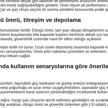
i kendine deşarj gibi faktörler de performans analizinin önemli p
ikrarlı enerji sağlayabildiğini gösterir. Orion lityum pil perform
lar ve şarj cihazı seçimi ile ısınma yönetimi konusunda pratik ip
gü ömrü, titreşim ve depolama
konulardan biridir. Döngü ömrü, tam şarj–deşarj döngülerinin say
anım koşullarında bile kapasite kaybını minimize etmek için tasar
alarda, güvenilirlik üzerinde nasıl bir etkisi olduğu açıklanır.
ından kritik rol oynar. Uzun süreli depolama sırasında kapasite
anıcı senaryolarında, Orion pilin saklama çözümleri ve önlemleri,
pma imkanı sağlar.
nda kullanım senaryolarına göre önerile
mleri, taşınabilir güç bankaları ve güneş enerjisi entegrasyonu 
enerji yoğunluğu ve uzun ömür vazgeçilmezken, taşınabilir güç kay
i parametrelerin karar sürecini yönlendirdiğini inceleyerek kullan
eğini, hangi şarj cihazının tercih edilmesi gerektiğini ve sıcaklık
j aralıkları, döngü ömrü ve güvenlik önlemleri gibi LSI odaklı anah