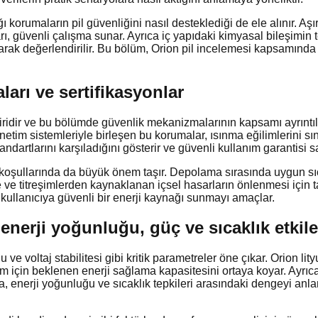
 korumaların pil güvenliğini nasıl desteklediği de ele alınır. Aşır
 güvenli çalışma sunar. Ayrıca iç yapıdaki kimyasal bileşimin ter
larak değerlendirilir. Bu bölüm, Orion pil incelemesi kapsamında g
arı ve sertifikasyonlar
ridir ve bu bölümde güvenlik mekanizmalarının kapsamı ayrıntılı ol
netim sistemleriyle birleşen bu korumalar, ısınma eğilimlerini sı
andartlarını karşıladığını gösterir ve güvenli kullanım garantisi s
koşullarında da büyük önem taşır. Depolama sırasında uygun sıc
e titreşimlerden kaynaklanan içsel hasarların önlenmesi için tas
le kullanıcıya güvenli bir enerji kaynağı sunmayı amaçlar.
 enerji yoğunluğu, güç ve sıcaklık etkile
 ve voltaj stabilitesi gibi kritik parametreler öne çıkar. Orion l
nım için beklenen enerji sağlama kapasitesini ortaya koyar. Ayrıc
ta, enerji yoğunluğu ve sıcaklık tepkileri arasındaki dengeyi anla