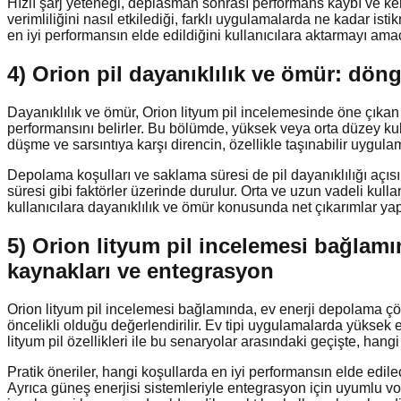
Hızlı şarj yeteneği, deplasman sonrası performans kaybı ve kend
verimliliğini nasıl etkilediği, farklı uygulamalarda ne kadar ist
en iyi performansın elde edildiğini kullanıcılara aktarmayı amaç
4) Orion pil dayanıklılık ve ömür: dön
Dayanıklılık ve ömür, Orion lityum pil incelemesinde öne çıkan 
performansını belirler. Bu bölümde, yüksek veya orta düzey kull
düşme ve sarsıntıya karşı direncin, özellikle taşınabilir uygulam
Depolama koşulları ve saklama süresi de pil dayanıklılığı açıs
süresi gibi faktörler üzerinde durulur. Orta ve uzun vadeli kull
kullanıcılara dayanıklılık ve ömür konusunda net çıkarımlar ya
5) Orion lityum pil incelemesi bağlamı
kaynakları ve entegrasyon
Orion lityum pil incelemesi bağlamında, ev enerji depolama çözü
öncelikli olduğu değerlendirilir. Ev tipi uygulamalarda yüksek 
lityum pil özellikleri ile bu senaryolar arasındaki geçişte, hang
Pratik öneriler, hangi koşullarda en iyi performansın elde edilec
Ayrıca güneş enerjisi sistemleriyle entegrasyon için uyumlu volta