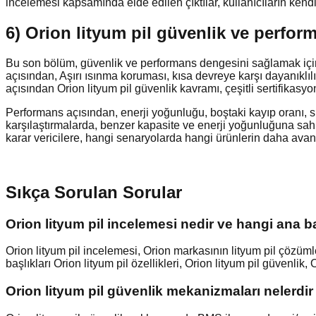
incelemesi kapsamında elde edilen çıktılar, kullanıcıların kend
6) Orion lityum pil güvenlik ve perfor
Bu son bölüm, güvenlik ve performans dengesini sağlamak için 
açısından, Aşırı ısınma koruması, kısa devreye karşı dayanıklılı
açısından Orion lityum pil güvenlik kavramı, çeşitli sertifikasyo
Performans açısından, enerji yoğunluğu, boştaki kayıp oranı, sıc
karşılaştırmalarda, benzer kapasite ve enerji yoğunluğuna sah
karar vericilere, hangi senaryolarda hangi ürünlerin daha avanta
Sıkça Sorulan Sorular
Orion lityum pil incelemesi nedir ve hangi ana b
Orion lityum pil incelemesi, Orion markasının lityum pil çözüml
başlıkları Orion lityum pil özellikleri, Orion lityum pil güvenlik
Orion lityum pil güvenlik mekanizmaları nelerdir