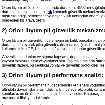
Orion lityum pil özellikleri üzerinde dururken, BMS’nin sağladığı
durumlara karşı tetiklenen ç
ok
katmanlı güvenlik mekanizmaları,
nasıl etkilediği, performans ve dayanıklılık açısından önemli o
bileşenleri bir araya getirir.
2) Orion lityum pil güvenlik mekanizmal
Orion lityum pil güvenlik, incelemenin en kritik parçalarından bi
durumları önleyerek pilin güvenli çalışmasını sağlar. Termal yö
kullanıcılar için CE, UL gibi sertifikasyonlar, ürünün güvenlik st
Güvenlik standartları ve sigorta kapsamı, depolama ve taşıma 
kaybını minimize etmeye yardımcı olur. Taşıma sırasında darbe v
güvenlik ifadesi, bu sertifikasyonlar ve güvenlik protokolleri i
3) Orion lityum pil performans analizi:
Orion lityum pil performansını değerlendirirken enerji yoğunluğu
altındaki davranışlar arasındaki farkı inceleyerek, pratik kulla
konular, uzun ömürlü kullanım için belirleyici olur. Bu paragraf
arasındaki ilişkiye odaklanılır.