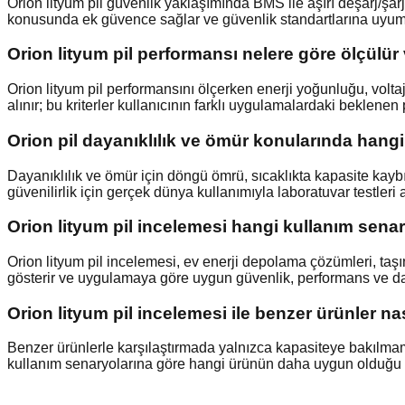
Orion lityum pil güvenlik yaklaşımında BMS ile aşırı deşarj/şarj
konusunda ek güvence sağlar ve güvenlik standartlarına uyumu
Orion lityum pil performansı nelere göre ölçülür
Orion lityum pil performansını ölçerken enerji yoğunluğu, voltaj s
alınır; bu kriterler kullanıcının farklı uygulamalardaki beklene
Orion pil dayanıklılık ve ömür konularında hangi 
Dayanıklılık ve ömür için döngü ömrü, sıcaklıkta kapasite kaybı
güvenilirlik için gerçek dünya kullanımıyla laboratuvar testleri a
Orion lityum pil incelemesi hangi kullanım sen
Orion lityum pil incelemesi, ev enerji depolama çözümleri, taşı
gösterir ve uygulamaya göre uygun güvenlik, performans ve daya
Orion lityum pil incelemesi ile benzer ürünler nası
Benzer ürünlerle karşılaştırmada yalnızca kapasiteye bakılmamalı;
kullanım senaryolarına göre hangi ürünün daha uygun olduğu k