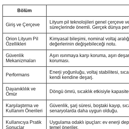
Bölüm
Lityum pil teknolojileri genel çerçeve v
Giriş ve Çerçeve
süreçlerinde önemli. Gerçek dünya perfo
Orion Lityum Pil
Kimyasal bileşimi, nominal voltaj aralığ
Özellikleri
değerlerinin değişebileceği notu.
Güvenlik
Aşırı ısınmaya karşı koruma, aşırı deşa
Mekanizmaları
koruması.
Enerji yoğunluğu, voltaj stabilitesi, sıca
Performans
kendi kendine deşarj.
Dayanıklılık ve
Döngü ömrü, sıcaklık etkisiyle kapasite
Ömür
Karşılaştırma ve
Güvenlik, şarj süresi, boştaki kayıp, sıc
Kullanım Önerileri
senaryolarda daha uygun olduğu.
Kullanıcıya Pratik
Uygulama odaklı ipuçları: ev enerji dep
Sonuçlar
temel öneriler.