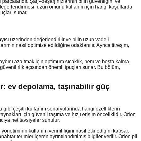
arçalarıdır. Şarj–deşarj hızlarının pilin güvenliğini ve
ans değerlendirmesi, uzun ömürlü kullanım için hangi koşullarda
uçları sunar.
ısı üzerinden değerlendirilir ve pilin uzun vadeli
ımın nasıl optimize edildiğine odaklanılır. Ayrıca titreşim,
 kaybını azaltmak için optimum sıcaklık, nem ve boşta kalma
 güvenilirlik açısından önemli ipuçları sunar. Bu bölüm,
r: ev depolama, taşınabilir güç
gibi çeşitli kullanım senaryolarında hangi özelliklerin
nakları için güvenli taşıma ve hızlı erişim önceliklidir. Orion
ıcıya net tavsiyeler sunulur.
 yönetiminin kullanım verimliliğini nasıl etkilediğini kapsar.
tar terimler içeren ayrıntılandırılmış bilgiler verilir. Orion pil