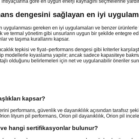
i ihtiyaçlarına göre en uygun enerji kaynağını seçmelerine yardım
mans dengesini sağlayan en iyi uygulamal
uygulanması gereken en iyi uygulamaları ve benzer ürünlerle yapı
k ve termal yönetim gibi unsurların uygun bir şekilde entegre edil
nlar ve taşıma kurallarını kapsar.
aklık tepkisi ve fiyat–performans dengesi gibi kriterler karşılaşt
ip modellerle kıyaslama yapılır; ancak sadece kapasiteye bakman
jlı olduğunu belirlemeleri için net ve uygulanabilir öneriler sun
aşlıkları kapsar?
erini performans, güvenlik ve dayanıklılık açısından tarafsız şek
, Orion lityum pil performans, Orion pil dayanıklılık, Orion pil inc
 ve hangi sertifikasyonlar bulunur?