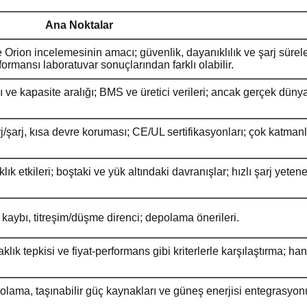
Ana Noktalar
e Orion incelemesinin amacı; güvenlik, dayanıklılık ve şarj sürele
rmansı laboratuvar sonuçlarından farklı olabilir.
ı ve kapasite aralığı; BMS ve üretici verileri; ancak gerçek düny
rj/şarj, kısa devre koruması; CE/UL sertifikasyonları; çok katma
klık etkileri; boştaki ve yük altındaki davranışlar; hızlı şarj yeten
 kaybı, titreşim/düşme direnci; depolama önerileri.
aklık tepkisi ve fiyat-performans gibi kriterlerle karşılaştırma; han
olama, taşınabilir güç kaynakları ve güneş enerjisi entegrasyonu