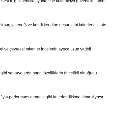
 CE/UL gibi sertifikasyonlar ise kullanıcıya güvenli kullanım
zlı şarj yeteneği ve kendi kendine deşarj gibi kriterler dikkate
el ve çevresel etkenler incelenir; ayrıca uzun vadeli
 gibi senaryolarda hangi özelliklerin öncelikli olduğunu
iyat-performans dengesi gibi kriterler dikkate alınır. Ayrıca