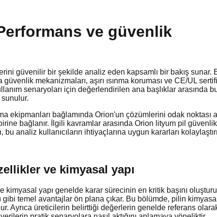
 Performans ve güvenlik
rini güvenilir bir şekilde analiz eden kapsamlı bir bakış sunar. B
ıca güvenlik mekanizmaları, aşırı ısınma koruması ve CE/UL sertif
ullanım senaryoları için değerlendirilen ana başlıklar arasında b
 sunulur.
ama ekipmanları bağlamında Orion'un çözümlerini odak noktası alı
irine bağlanır. İlgili kavramlar arasında Orion lityum pil güvenlik 
u analiz kullanıcıların ihtiyaçlarına uygun kararları kolaylaştı
zellikler ve kimyasal yapı
e kimyasal yapı genelde karar sürecinin en kritik başını oluşturur
ı gibi temel avantajlar ön plana çıkar. Bu bölümde, pilin kimyasal
lur. Ayrıca üreticilerin belirttiği değerlerin genelde referans ol
verilerin pratik senaryolara nasıl aktığını anlamaya yöneliktir.