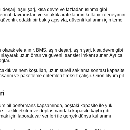
ı deşarj, aşırı şarj, kısa devre ve fazladan ısınma gibi
mal davranışları ve sıcaklık aralıklarının kullanıcı deneyimini
üvenlik odaklı bir bakış açısıyla, güvenli kullanım için temel
arak ele alınır. BMS, aşırı deşarj, aşırı şarj, kısa devre gibi
nırlayarak uzun ömür ve güvenli transfer imkanı sunar. Ayrıca
ağlar.
aklık ve nem koşulları, uzun süreli saklama sonrası kapasite
arım ve paketleme önlemleri fireksiz çalışır. Orion lityum pil
ri
ityum pil performans kapsamında, boştaki kapasite ile yük
a sıcaklık etkileri ve deplasmandaki kapasite kaybı gibi
mak için laboratuvar verileri ile gerçek dünya kullanımı