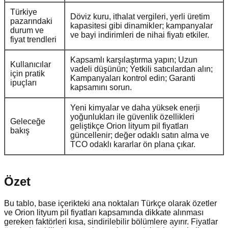
Türkiye
Döviz kuru, ithalat vergileri, yerli üretim
pazarındaki
kapasitesi gibi dinamikler; kampanyalar
durum ve
ve bayi indirimleri de nihai fiyatı etkiler.
fiyat trendleri
Kapsamlı karşılaştırma yapın; Uzun
Kullanıcılar
vadeli düşünün; Yetkili satıcılardan alın;
için pratik
Kampanyaları kontrol edin; Garanti
ipuçları
kapsamını sorun.
Yeni kimyalar ve daha yüksek enerji
yoğunlukları ile güvenlik özellikleri
Geleceğe
geliştikçe Orion lityum pil fiyatları
bakış
güncellenir; değer odaklı satın alma ve
TCO odaklı kararlar ön plana çıkar.
Özet
Bu tablo, base içerikteki ana noktaları Türkçe olarak özetler
ve Orion lityum pil fiyatları kapsamında dikkate alınması
gereken faktörleri kısa, sindirilebilir bölümlere ayırır. Fiyatlar