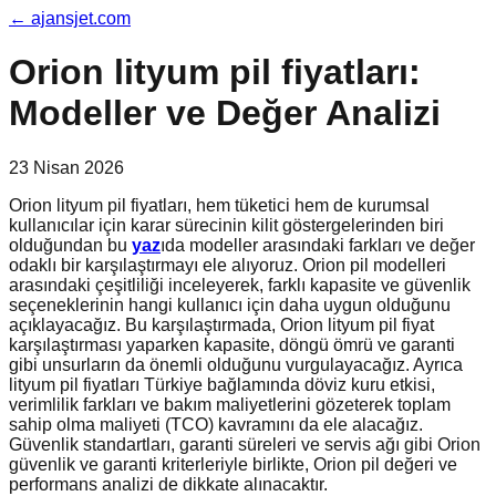
←
ajansjet.com
Orion lityum pil fiyatları:
Modeller ve Değer Analizi
23 Nisan 2026
Orion lityum pil fiyatları, hem tüketici hem de kurumsal
kullanıcılar için karar sürecinin kilit göstergelerinden biri
olduğundan bu
yaz
ıda modeller arasındaki farkları ve değer
odaklı bir karşılaştırmayı ele alıyoruz. Orion pil modelleri
arasındaki çeşitliliği inceleyerek, farklı kapasite ve güvenlik
seçeneklerinin hangi kullanıcı için daha uygun olduğunu
açıklayacağız. Bu karşılaştırmada, Orion lityum pil fiyat
karşılaştırması yaparken kapasite, döngü ömrü ve garanti
gibi unsurların da önemli olduğunu vurgulayacağız. Ayrıca
lityum pil fiyatları Türkiye bağlamında döviz kuru etkisi,
verimlilik farkları ve bakım maliyetlerini gözeterek toplam
sahip olma maliyeti (TCO) kavramını da ele alacağız.
Güvenlik standartları, garanti süreleri ve servis ağı gibi Orion
güvenlik ve garanti kriterleriyle birlikte, Orion pil değeri ve
performans analizi de dikkate alınacaktır.