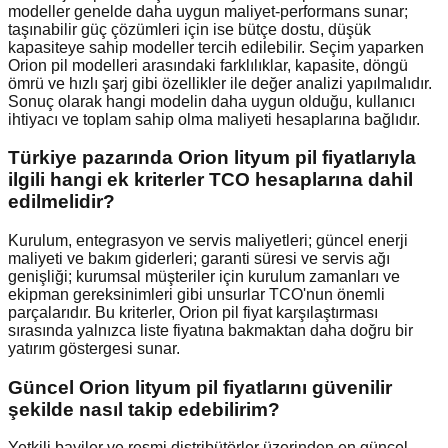
modeller genelde daha uygun maliyet-performans sunar;
taşınabilir güç çözümleri için ise bütçe dostu, düşük
kapasiteye sahip modeller tercih edilebilir. Seçim yaparken
Orion pil modelleri arasındaki farklılıklar, kapasite, döngü
ömrü ve hızlı şarj gibi özellikler ile değer analizi yapılmalıdır.
Sonuç olarak hangi modelin daha uygun olduğu, kullanıcı
ihtiyacı ve toplam sahip olma maliyeti hesaplarına bağlıdır.
Türkiye pazarında Orion lityum pil fiyatlarıyla
ilgili hangi ek kriterler TCO hesaplarına dahil
edilmelidir?
Kurulum, entegrasyon ve servis maliyetleri; güncel enerji
maliyeti ve bakım giderleri; garanti süresi ve servis ağı
genişliği; kurumsal müşteriler için kurulum zamanları ve
ekipman gereksinimleri gibi unsurlar TCO'nun önemli
parçalarıdır. Bu kriterler, Orion pil fiyat karşılaştırması
sırasında yalnızca liste fiyatına bakmaktan daha doğru bir
yatırım göstergesi sunar.
Güncel Orion lityum pil fiyatlarını güvenilir
şekilde nasıl takip edebilirim?
Yetkili bayiler ve resmi distribütörler üzerinden en güncel