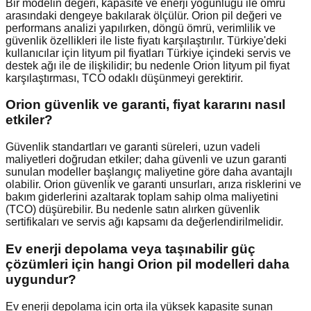
Bir modelin değeri, kapasite ve enerji yoğunluğu ile ömrü
arasındaki dengeye bakılarak ölçülür. Orion pil değeri ve
performans analizi yapılırken, döngü ömrü, verimlilik ve
güvenlik özellikleri ile liste fiyatı karşılaştırılır. Türkiye'deki
kullanıcılar için lityum pil fiyatları Türkiye içindeki servis ve
destek ağı ile de ilişkilidir; bu nedenle Orion lityum pil fiyat
karşılaştırması, TCO odaklı düşünmeyi gerektirir.
Orion güvenlik ve garanti, fiyat kararını nasıl
etkiler?
Güvenlik standartları ve garanti süreleri, uzun vadeli
maliyetleri doğrudan etkiler; daha güvenli ve uzun garanti
sunulan modeller başlangıç maliyetine göre daha avantajlı
olabilir. Orion güvenlik ve garanti unsurları, arıza risklerini ve
bakım giderlerini azaltarak toplam sahip olma maliyetini
(TCO) düşürebilir. Bu nedenle satın alırken güvenlik
sertifikaları ve servis ağı kapsamı da değerlendirilmelidir.
Ev enerji depolama veya taşınabilir güç
çözümleri için hangi Orion pil modelleri daha
uygundur?
Ev enerji depolama için orta ila yüksek kapasite sunan