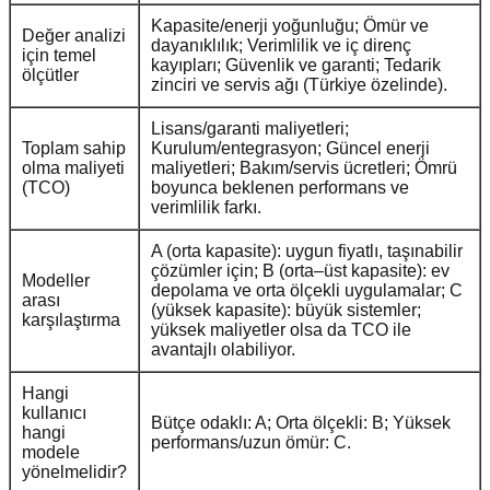
Kapasite/enerji yoğunluğu; Ömür ve
Değer analizi
dayanıklılık; Verimlilik ve iç direnç
için temel
kayıpları; Güvenlik ve garanti; Tedarik
ölçütler
zinciri ve servis ağı (Türkiye özelinde).
Lisans/garanti maliyetleri;
Toplam sahip
Kurulum/entegrasyon; Güncel enerji
olma maliyeti
maliyetleri; Bakım/servis ücretleri; Ömrü
(TCO)
boyunca beklenen performans ve
verimlilik farkı.
A (orta kapasite): uygun fiyatlı, taşınabilir
çözümler için; B (orta–üst kapasite): ev
Modeller
depolama ve orta ölçekli uygulamalar; C
arası
(yüksek kapasite): büyük sistemler;
karşılaştırma
yüksek maliyetler olsa da TCO ile
avantajlı olabiliyor.
Hangi
kullanıcı
Bütçe odaklı: A; Orta ölçekli: B; Yüksek
hangi
performans/uzun ömür: C.
modele
yönelmelidir?