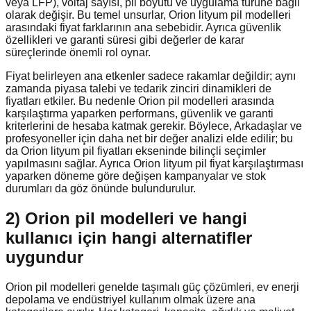
veya LFP), voltaj sayısı, pil boyutu ve uygulama türüne bağlı
olarak değişir. Bu temel unsurlar, Orion lityum pil modelleri
arasındaki fiyat farklarının ana sebebidir. Ayrıca güvenlik
özellikleri ve garanti süresi gibi değerler de karar
süreçlerinde önemli rol oynar.
Fiyat belirleyen ana etkenler sadece rakamlar değildir; aynı
zamanda piyasa talebi ve tedarik zinciri dinamikleri de
fiyatları etkiler. Bu nedenle Orion pil modelleri arasında
karşılaştırma yaparken performans, güvenlik ve garanti
kriterlerini de hesaba katmak gerekir. Böylece, Arkadaşlar ve
profesyoneller için daha net bir değer analizi elde edilir; bu
da Orion lityum pil fiyatları ekseninde bilinçli seçimler
yapılmasını sağlar. Ayrıca Orion lityum pil fiyat karşılaştırması
yaparken döneme göre değişen kampanyalar ve stok
durumları da göz önünde bulundurulur.
2) Orion pil modelleri ve hangi
kullanıcı için hangi alternatifler
uygundur
Orion pil modelleri genelde taşımalı güç çözümleri, ev enerji
depolama ve endüstriyel kullanım olmak üzere ana