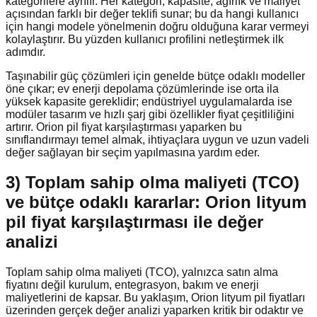
kategorilere ayrılır. Her kategori, kapasite, ağırlık ve maliyet
açısından farklı bir değer teklifi sunar; bu da hangi kullanıcı
için hangi modele yönelmenin doğru olduğuna karar vermeyi
kolaylaştırır. Bu yüzden kullanıcı profilini netleştirmek ilk
adımdır.
Taşınabilir güç çözümleri için genelde bütçe odaklı modeller
öne çıkar; ev enerji depolama çözümlerinde ise orta ila
yüksek kapasite gereklidir; endüstriyel uygulamalarda ise
modüler tasarım ve hızlı şarj gibi özellikler fiyat çeşitliliğini
artırır. Orion pil fiyat karşılaştırması yaparken bu
sınıflandırmayı temel almak, ihtiyaçlara uygun ve uzun vadeli
değer sağlayan bir seçim yapılmasına yardım eder.
3) Toplam sahip olma maliyeti (TCO)
ve bütçe odaklı kararlar: Orion lityum
pil fiyat karşılaştırması ile değer
analizi
Toplam sahip olma maliyeti (TCO), yalnızca satın alma
fiyatını değil kurulum, entegrasyon, bakım ve enerji
maliyetlerini de kapsar. Bu yaklaşım, Orion lityum pil fiyatları
üzerinden gerçek değer analizi yaparken kritik bir odaktır ve