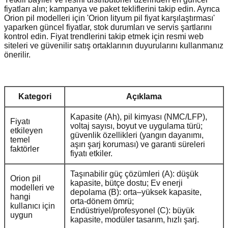
fiyatları alın; kampanya ve paket tekliflerini takip edin. Ayrıca
Orion pil modelleri için 'Orion lityum pil fiyat karşılaştırması'
yaparken güncel fiyatlar, stok durumları ve servis şartlarını
kontrol edin. Fiyat trendlerini takip etmek için resmi web
siteleri ve güvenilir satış ortaklarının duyurularını kullanmanız
önerilir.
Kategori
Açıklama
Kapasite (Ah), pil kimyası (NMC/LFP),
Fiyatı
voltaj sayısı, boyut ve uygulama türü;
etkileyen
güvenlik özellikleri (yangın dayanımı,
temel
aşırı şarj koruması) ve garanti süreleri
faktörler
fiyatı etkiler.
Taşınabilir güç çözümleri (A): düşük
Orion pil
kapasite, bütçe dostu; Ev enerji
modelleri ve
depolama (B): orta–yüksek kapasite,
hangi
orta-dönem ömrü;
kullanıcı için
Endüstriyel/profesyonel (C): büyük
uygun
kapasite, modüler tasarım, hızlı şarj.