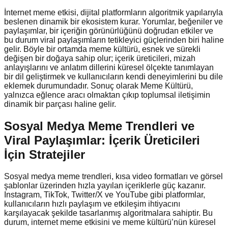
İnternet meme etkisi, dijital platformların algoritmik yapılarıyla
beslenen dinamik bir ekosistem kurar. Yorumlar, beğeniler ve
paylaşımlar, bir içeriğin görünürlüğünü doğrudan etkiler ve
bu durum viral paylaşımların tetikleyici güçlerinden biri haline
gelir. Böyle bir ortamda meme kültürü, esnek ve sürekli
değişen bir doğaya sahip olur; içerik üreticileri, mizah
anlayışlarını ve anlatım dillerini küresel ölçekte tanımlayan
bir dil geliştirmek ve kullanıcıların kendi deneyimlerini bu dile
eklemek durumundadır. Sonuç olarak Meme Kültürü,
yalnızca eğlence aracı olmaktan çıkıp toplumsal iletişimin
dinamik bir parçası haline gelir.
Sosyal Medya Meme Trendleri ve
Viral Paylaşımlar: İçerik Üreticileri
İçin Stratejiler
Sosyal medya meme trendleri, kısa video formatları ve görsel
şablonlar üzerinden hızla yayılan içeriklerle güç kazanır.
Instagram, TikTok, Twitter/X ve YouTube gibi platformlar,
kullanıcıların hızlı paylaşım ve etkileşim ihtiyacını
karşılayacak şekilde tasarlanmış algoritmalara sahiptir. Bu
durum, internet meme etkisini ve meme kültürü’nün küresel