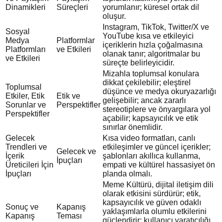
Dinamikleri
Süreçleri
yorumlanır; küresel ortak dil
oluşur.
Instagram, TikTok, Twitter/X ve
Sosyal
YouTube kısa ve etkileyici
Medya
Platformlar
içeriklerin hızla çoğalmasına
Platformları
ve Etkileri
olanak tanır; algoritmalar bu
ve Etkileri
süreçte belirleyicidir.
Mizahla toplumsal konulara
dikkat çekilebilir; eleştirel
Toplumsal
düşünce ve medya okuryazarlığı
Etkiler, Etik
Etik ve
gelişebilir; ancak zararlı
Sorunlar ve
Perspektifler
stereotiplere ve önyargılara yol
Perspektifler
açabilir; kapsayıcılık ve etik
sınırlar önemlidir.
Gelecek
Kısa video formatları, canlı
Trendleri ve
etkileşimler ve güncel içerikler;
Gelecek ve
İçerik
şablonları akıllıca kullanma,
İpuçları
Üreticileri İçin
empati ve kültürel hassasiyet ön
İpuçları
planda olmalı.
Meme Kültürü, dijital iletişim dili
olarak etkisini sürdürür; etik,
kapsayıcılık ve güven odaklı
Sonuç ve
Kapanış
yaklaşımlarla olumlu etkilerini
Kapanış
Teması
güçlendirir; kullanıcı yaratıcılığı