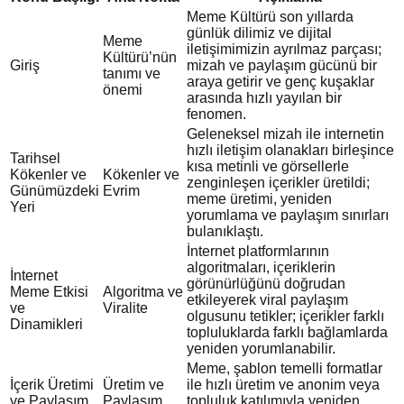
Meme Kültürü son yıllarda
günlük dilimiz ve dijital
Meme
iletişimimizin ayrılmaz parçası;
Kültürü’nün
Giriş
mizah ve paylaşım gücünü bir
tanımı ve
araya getirir ve genç kuşaklar
önemi
arasında hızlı yayılan bir
fenomen.
Geleneksel mizah ile internetin
hızlı iletişim olanakları birleşince
Tarihsel
kısa metinli ve görsellerle
Kökenler ve
Kökenler ve
zenginleşen içerikler üretildi;
Günümüzdeki
Evrim
meme üretimi, yeniden
Yeri
yorumlama ve paylaşım sınırları
bulanıklaştı.
İnternet platformlarının
algoritmaları, içeriklerin
İnternet
görünürlüğünü doğrudan
Meme Etkisi
Algoritma ve
etkileyerek viral paylaşım
ve
Viralite
olgusunu tetikler; içerikler farklı
Dinamikleri
topluluklarda farklı bağlamlarda
yeniden yorumlanabilir.
Meme, şablon temelli formatlar
İçerik Üretimi
Üretim ve
ile hızlı üretim ve anonim veya
ve Paylaşım
Paylaşım
topluluk katılımıyla yeniden