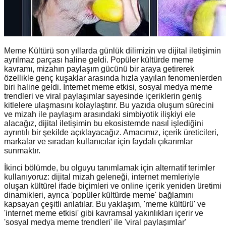
Meme Kültürü son yıllarda günlük dilimizin ve dijital iletişimin
ayrılmaz parçası haline geldi. Popüler kültürde meme
kavramı, mizahın paylaşım gücünü bir araya getirerek
özellikle genç kuşaklar arasında hızla yayılan fenomenlerden
biri haline geldi. İnternet meme etkisi, sosyal medya meme
trendleri ve viral paylaşımlar sayesinde içeriklerin geniş
kitlelere ulaşmasını kolaylaştırır. Bu yazıda oluşum sürecini
ve mizah ile paylaşım arasındaki simbiyotik ilişkiyi ele
alacağız, dijital iletişimin bu ekosistemde nasıl işlediğini
ayrıntılı bir şekilde açıklayacağız. Amacımız, içerik üreticileri,
markalar ve sıradan kullanıcılar için faydalı çıkarımlar
sunmaktır.
İkinci bölümde, bu olguyu tanımlamak için alternatif terimler
kullanıyoruz: dijital mizah geleneği, internet memleriyle
oluşan kültürel ifade biçimleri ve online içerik yeniden üretimi
dinamikleri, ayrıca 'popüler kültürde meme' bağlamını
kapsayan çeşitli anlatılar. Bu yaklaşım, 'meme kültürü' ve
'internet meme etkisi' gibi kavramsal yakınlıkları içerir ve
'sosyal medya meme trendleri' ile 'viral paylaşımlar'