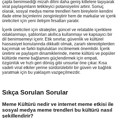
çapta benimsediği mizah dilini daha geniş kitlelere taşıyarak
viral paylaşımların tetikleyici potansiyelini artırır. Sonuç
olarak, sosyal medya meme trendleri hem bireylerin kendini
ifade etme biçimlerini zenginleştirir hem de markalar ve içerik
üreticileri için yeni iletişim fırsatları yaratır.
İçerik üreticileri için stratejiler, güncel ve relatable içeriklere
odaklanmayı, şablonları akıllıca kullanmayı ve kapsayıcı bir
dil benimsemeyi içerir. Etik sınırlar, güvenlik ve kültürel
hassasiyet konularında dikkatli olmak, zararlı stereotiplerden
kaçınmak ve farklı toplulukları incitmemek önemlidir. İçerik
üretimi ve paylaşım dinamiklerinde, meme kültürü ve popüler
kültürde meme bağlamını güçlendirmek için empati,
özgünlük ve hızlı geri dönüş gibi unsurlar öne çıkar. Kısa
vadeli viral etkiler yerine sürdürülebilir bir güven ve bağlılık
yaratmak için bu yaklaşım vazgeçilmezdir.
Sıkça Sorulan Sorular
Meme Kültürü nedir ve internet meme etkisi ile
sosyal medya meme trendleri bu kültürü nasıl
şekillendirir?