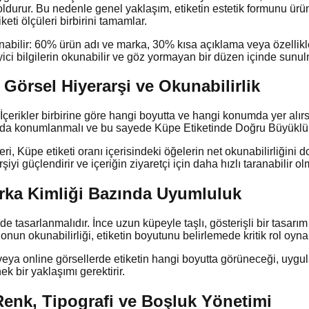
 doldurur. Bu nedenle genel yaklaşım, etiketin estetik formunu ürü
eti ölçüleri birbirini tamamlar.
abilir: 60% ürün adı ve marka, 30% kısa açıklama veya özellikler,
eyici bilgilerin okunabilir ve göz yormayan bir düzen içinde sunul
: Görsel Hiyerarşi ve Okunabilirlik
. İçerikler birbirine göre hangi boyutta ve hangi konumda yer alırs
mında konumlanmalı ve bu sayede Küpe Etiketinde Doğru Büyüklü
ri, Küpe etiketi oranı içerisindeki öğelerin net okunabilirliğini doğ
yi güçlendirir ve içeriğin ziyaretçi için daha hızlı taranabilir ol
 Marka Kimliği Bazında Uyumluluk
lde tasarlanmalıdır. İnce uzun küpeyle taşlı, gösterişli bir tasarı
onun okunabilirliği, etiketin boyutunu belirlemede kritik rol oyna
eya online görsellerde etiketin hangi boyutta görüneceği, uygulan
ek bir yaklaşımı gerektirir.
 Renk, Tipografi ve Boşluk Yönetimi