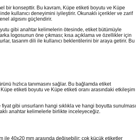
el bir konsepttir. Bu kavram, Küpe etiketi boyutu ve Küpe
inde kullanıcı deneyimini iyileştirir. Okunaklı içerikler ve zarif
el algısını güçlendirir.
boyutu gibi anahtar kelimelerin ötesinde, etiket bütümüyle
arka logosunun öne çıkması; kısa açıklama ve özellikler için
r, tasarım dili ile kullanıcı beklentilerini bir araya getirir. Bu
ürünü hızlıca tanımasını sağlar. Bu bağlamda etiket
n, Küpe etiketi boyutu ve Küpe etiketi oranı arasındaki etkileşim
iyat gibi unsurların hangi sıklıkla ve hangi boyutta sunulması
daklı anahtar kelimelerle birlikte inceleyeceğiz.
m ile 40x20 mm arasında değişebilir; çok küçük etiketler