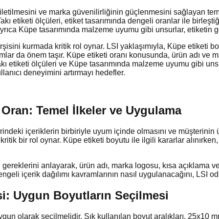
iletilmesini ve marka güvenilirliğinin güçlenmesini sağlayan tem
kı etiketi ölçüleri, etiket tasarımında dengeli oranlar ile birleştiğ
Ayrıca Küpe tasarımında malzeme uyumu gibi unsurlar, etiketin gen
rarşisini kurmada kritik rol oynar. LSI yaklaşımıyla, Küpe etiketi 
mlar da önem taşır. Küpe etiketi oranı konusunda, ürün adı ve m
akı etiketi ölçüleri ve Küpe tasarımında malzeme uyumu gibi unsurla
llanıcı deneyimini artırmayı hedefler.
 Oran: Temel İlkeler ve Uygulama
ndeki içeriklerin birbiriyle uyum içinde olmasını ve müşterinin 
tik bir rol oynar. Küpe etiketi boyutu ile ilgili kararlar alınırke
ereklerini anlayarak, ürün adı, marka logosu, kısa açıklama ve f
e dengeli içerik dağılımı kavramlarının nasıl uygulanacağını, LSI o
si: Uygun Boyutların Seçilmesi
un olarak seçilmelidir. Sık kullanılan boyut aralıkları, 25x10 m