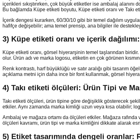
içerikleri sıkıştırırken, çok büyük etiketler ise ambalaj alanını
Bu bağlamda Küpe etiketi boyutu, Küpe etiketi oranı ve Takı etik
İçerik dengesi kurarken, 60/30/10 gibi bir temel dağılım uygulan
hafifçe değişebilir; ama temel prensip, ana bilgiler ile destekl
3) Küpe etiketi oranı ve içerik dağılımı
Küpe etiketi oranı, görsel hiyerarşinin temel taşlarından biridir
olur. Ürün adı ve marka logosu, etiketin en çok görünen kıs
Renk kontrastı, harf büyüklüğü ve satır aralığı gibi tasarım öğele
açıklama metni için daha ince bir font kullanmak, görsel hiyerarşi
4) Takı etiketi ölçüleri: Ürün Tipi ve
Takı etiketi ölçüleri, ürün tipine göre değişiklik gösterecek şeki
etkiler. Aynı zamanda marka kimliği uzun veya kısa olabilir; log
Ambalaj ve mağaza ortamı da ölçüleri etkiler. Mağaza rafında v
ölçüleri kavramı, ürün tipi ve marka kimliğini dikkate alarak esn
5) Etiket tasarımında dengeli oranlar: