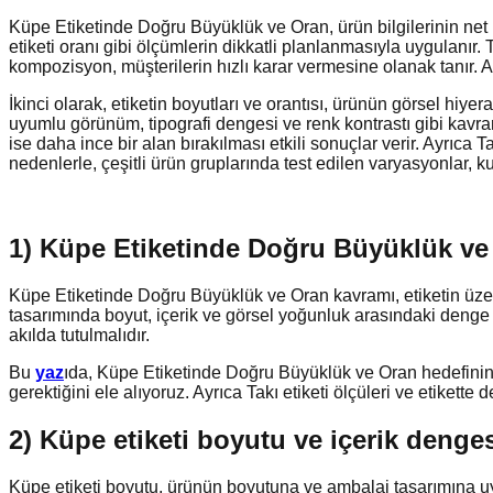
Küpe Etiketinde Doğru Büyüklük ve Oran, ürün bilgilerinin net 
etiketi oranı gibi ölçümlerin dikkatli planlanmasıyla uygulanır. Ta
kompozisyon, müşterilerin hızlı karar vermesine olanak tanır. 
İkinci olarak, etiketin boyutları ve orantısı, ürünün görsel hiye
uyumlu görünüm, tipografi dengesi ve renk kontrastı gibi kavra
ise daha ince bir alan bırakılması etkili sonuçlar verir. Ayrıca T
nedenlerle, çeşitli ürün gruplarında test edilen varyasyonlar, ku
1) Küpe Etiketinde Doğru Büyüklük ve
Küpe Etiketinde Doğru Büyüklük ve Oran kavramı, etiketin üzeri
tasarımında boyut, içerik ve görsel yoğunluk arasındaki denge kri
akılda tutulmalıdır.
Bu
yaz
ıda, Küpe Etiketinde Doğru Büyüklük ve Oran hedefinin g
gerektiğini ele alıyoruz. Ayrıca Takı etiketi ölçüleri ve etikett
2) Küpe etiketi boyutu ve içerik denge
Küpe etiketi boyutu, ürünün boyutuna ve ambalaj tasarımına uyg