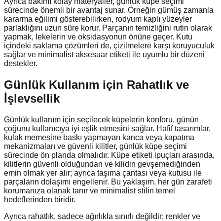
Ayrıca bakımı kolay materyaller, günlük küpe seçimi
sürecinde önemli bir avantaj sunar. Örneğin gümüş zamanla
kararma eğilimi gösterebilirken, rodyum kaplı yüzeyler
parlaklığını uzun süre korur. Parçanın temizliğini rutin olarak
yapmak, lekelerin ve oksidasyonun önüne geçer. Kutu
içindeki saklama çözümleri de, çizilmelere karşı koruyuculuk
sağlar ve minimalist aksesuar etiketi ile uyumlu bir düzeni
destekler.
Günlük Kullanım için Rahatlık ve
İşlevsellik
Günlük kullanım için seçilecek küpelerin konforu, günün
çoğunu kullanıcıya iyi eşlik etmesini sağlar. Hafif tasarımlar,
kulak memesine baskı yapmayan kanca veya kapatma
mekanizmaları ve güvenli kilitler, günlük küpe seçimi
sürecinde ön planda olmalıdır. Küpe etiketi ipuçları arasında,
kilitlerin güvenli olduğundan ve kilidin gevşemediğinden
emin olmak yer alır; ayrıca taşıma çantası veya kutusu ile
parçaların dolaşımı engellenir. Bu yaklaşım, her gün zarafeti
korumanıza olanak tanır ve minimalist stilin temel
hedeflerinden biridir.
Ayrıca rahatlık, sadece ağırlıkla sınırlı değildir; renkler ve