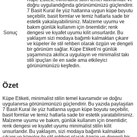
doğru uygulandığında görünümünüzü güçlendirir.
7 Basit Kural ile yüz hatlarına uygun küpe boyutu
seçebilir, basit formlar ve temiz hatlarla sade bir
estetik yakalayabilirsiniz. Malzeme uyumu ve
bakım günlük kullanım için önemlidir; renk
Sonuç
dengesi ve kıyafet uyumu kilit unsurlardır. Bu
yaklaşım sizi modaya bağımlı kalmaktan çıkarır
ve küpeler ile stil rehberi olarak özgün ve dengeli
bir görünüm sağlar. Küpe Etiketi’ni günlük
yaşamınıza akıllıca uygulayın ve minimalist takı
stili ipuçları ile en sade ama etkileyici
görünümünüzü keşfedin.
Özet
Küpe Etiketi, minimalist stilin temel kavramıdır ve doğru
uygulanırsa görünümünüzü güçlendirir. Bu yazıda paylaşılan
7 Basit Kural ile yüz hatlarına uygun küpe boyutu seçebilir,
basit formlar ve temiz hatlarla sade bir estetik yaratabilirsiniz.
Malzeme uyumu ve bakım, günlük kullanım için önemlidir;
renk dengesi ve kıyafet uyumu minimalist stilin kilit
unsurlarıdır. Bu yaklaşım, sizi modaya bağımlı kalmaktan
çıkarır ve küpeler ile stil rehberi olarak özgün ve dengeli bir