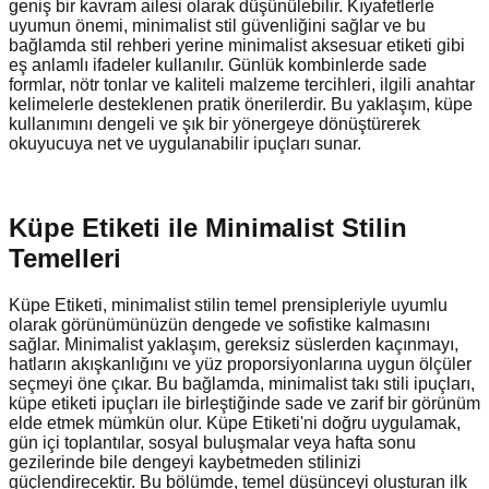
geniş bir kavram ailesi olarak düşünülebilir. Kıyafetlerle
uyumun önemi, minimalist stil güvenliğini sağlar ve bu
bağlamda stil rehberi yerine minimalist aksesuar etiketi gibi
eş anlamlı ifadeler kullanılır. Günlük kombinlerde sade
formlar, nötr tonlar ve kaliteli malzeme tercihleri, ilgili anahtar
kelimelerle desteklenen pratik önerilerdir. Bu yaklaşım, küpe
kullanımını dengeli ve şık bir yönergeye dönüştürerek
okuyucuya net ve uygulanabilir ipuçları sunar.
Küpe Etiketi ile Minimalist Stilin
Temelleri
Küpe Etiketi, minimalist stilin temel prensipleriyle uyumlu
olarak görünümünüzün dengede ve sofistike kalmasını
sağlar. Minimalist yaklaşım, gereksiz süslerden kaçınmayı,
hatların akışkanlığını ve yüz proporsiyonlarına uygun ölçüler
seçmeyi öne çıkar. Bu bağlamda, minimalist takı stili ipuçları,
küpe etiketi ipuçları ile birleştiğinde sade ve zarif bir görünüm
elde etmek mümkün olur. Küpe Etiketi'ni doğru uygulamak,
gün içi toplantılar, sosyal buluşmalar veya hafta sonu
gezilerinde bile dengeyi kaybetmeden stilinizi
güçlendirecektir. Bu bölümde, temel düşünceyi oluşturan ilk