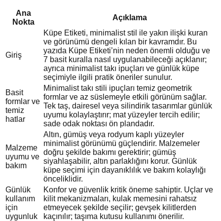
Ana
Açıklama
Nokta
Küpe Etiketi, minimalist stil ile yakın ilişki kuran
ve görünümü dengeli kılan bir kavramdır. Bu
yazıda Küpe Etiketi’nin neden önemli olduğu ve
Giriş
7 basit kuralla nasıl uygulanabileceği açıklanır;
ayrıca minimalist takı ipuçları ve günlük küpe
seçimiyle ilgili pratik öneriler sunulur.
Minimalist takı stili ipuçları temiz geometrik
Basit
formlar ve az süslemeyle etkili görünüm sağlar.
formlar ve
Tek taş, dairesel veya silindirik tasarımlar günlük
temiz
uyumu kolaylaştırır; mat yüzeyler tercih edilir;
hatlar
sade odak noktası ön plandadır.
Altın, gümüş veya rodyum kaplı yüzeyler
minimalist görünümü güçlendirir. Malzemeler
Malzeme
doğru şekilde bakımı gerektirir; gümüş
uyumu ve
siyahlaşabilir, altın parlaklığını korur. Günlük
bakım
küpe seçimi için dayanıklılık ve bakım kolaylığı
önceliklidir.
Günlük
Konfor ve güvenlik kritik öneme sahiptir. Uçlar ve
kullanım
kilit mekanizmaları, kulak memesini rahatsız
için
etmeyecek şekilde seçilir; gevşek kilitlerden
uygunluk
kaçınılır; taşıma kutusu kullanımı önerilir.