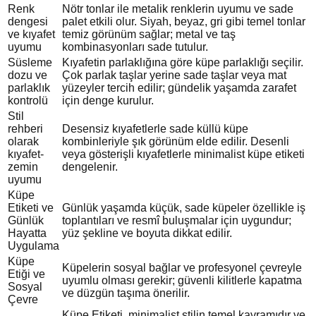
Renk
Nötr tonlar ile metalik renklerin uyumu ve sade
dengesi
palet etkili olur. Siyah, beyaz, gri gibi temel tonlar
ve kıyafet
temiz görünüm sağlar; metal ve taş
uyumu
kombinasyonları sade tutulur.
Süsleme
Kıyafetin parlaklığına göre küpe parlaklığı seçilir.
dozu ve
Çok parlak taşlar yerine sade taşlar veya mat
parlaklık
yüzeyler tercih edilir; gündelik yaşamda zarafet
kontrolü
için denge kurulur.
Stil
rehberi
Desensiz kıyafetlerle sade küllü küpe
olarak
kombinleriyle şık görünüm elde edilir. Desenli
kıyafet-
veya gösterişli kıyafetlerle minimalist küpe etiketi
zemin
dengelenir.
uyumu
Küpe
Etiketi ve
Günlük yaşamda küçük, sade küpeler özellikle iş
Günlük
toplantıları ve resmî buluşmalar için uygundur;
Hayatta
yüz şekline ve boyuta dikkat edilir.
Uygulama
Küpe
Küpelerin sosyal bağlar ve profesyonel çevreyle
Etiği ve
uyumlu olması gerekir; güvenli kilitlerle kapatma
Sosyal
ve düzgün taşıma önerilir.
Çevre
Küpe Etiketi, minimalist stilin temel kavramıdır ve