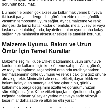
görünüm bozulmaz.
Bu nedenle birden çok aksesuar kullanmak yerine bir veya
iki basit parça ile dengeli bir görünüm elde etmek, günlük
yaşamın temposuna uyum sağlar. Ayrıca malzeme ve renk
dengesi de temiz hatlar kadar önemlidir; metal yüzeyler veya
taşlar sade tutulduğunda, kıyafetlerle olan uyum daha kolay
sağlanır ve minimalist aksesuar etiketi ile tutarlılık korunur.
Malzeme Uyumu, Bakım ve Uzun
Ömür İçin Temel Kurallar
Malzeme seçimi, Küpe Etiketi bağlamında uzun ömürlü ve
konforlu bir kullanım için kritik öneme sahiptir. Altın, gümüş
ve rodyum kaplama seçenekleri arasında tercih yaparken,
her malzemenin ciltle uyumunu ve renk sıcaklığını göz önüne
almak gerekir. Minimalist aksesuar etiketi, dayanıklılık ve
bakımı kolay olan materyalleri öne çıkarır; bu, günlük
kullanımda parça değişimini azaltır ve görünümünüzün
sürekliliğini sağlar. Küpe etiketi ipuçları doğrultusunda, gün
ışığında parlayan yüzeyler yerine mat veya sade yüzeyli
tasarımlar daha sade ve etkili bir etki yaratır.