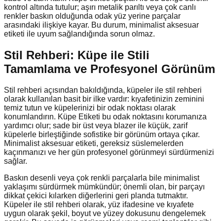
kontrol altında tutulur; aşırı metalik parıltı veya çok canlı
renkler baskın olduğunda odak yüz yerine parçalar
arasındaki ilişkiye kayar. Bu durum, minimalist aksesuar
etiketi ile uyum sağlandığında sorun olmaz.
Stil Rehberi: Küpe ile Stili
Tamamlama ve Profesyonel Görünüm
Stil rehberi açısından bakıldığında, küpeler ile stil rehberi
olarak kullanılan basit bir ilke vardır: kıyafetinizin zeminini
temiz tutun ve küpelerinizi bir odak noktası olarak
konumlandırın. Küpe Etiketi bu odak noktasını korumanıza
yardımcı olur; sade bir üst veya blazer ile küçük, zarif
küpelerle birleştiğinde sofistike bir görünüm ortaya çıkar.
Minimalist aksesuar etiketi, gereksiz süslemelerden
kaçınmanızı ve her gün profesyonel görünmeyi sürdürmenizi
sağlar.
Baskın desenli veya çok renkli parçalarla bile minimalist
yaklaşımı sürdürmek mümkündür; önemli olan, bir parçayı
dikkat çekici kılarken diğerlerini geri planda tutmaktır.
Küpeler ile stil rehberi olarak, yüz ifadesine ve kıyafete
uygun olarak şekil, boyut ve yüzey dokusunu dengelemek