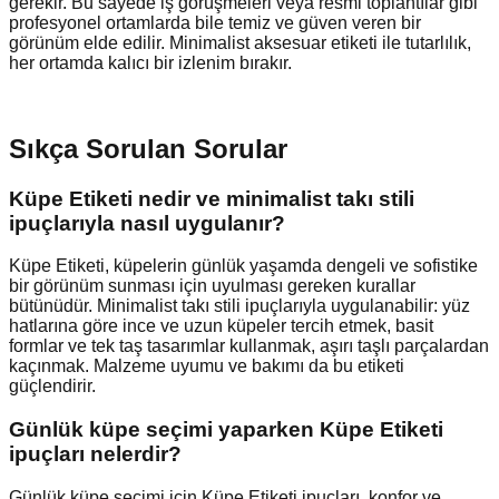
gerekir. Bu sayede iş görüşmeleri veya resmi toplantılar gibi
profesyonel ortamlarda bile temiz ve güven veren bir
görünüm elde edilir. Minimalist aksesuar etiketi ile tutarlılık,
her ortamda kalıcı bir izlenim bırakır.
Sıkça Sorulan Sorular
Küpe Etiketi nedir ve minimalist takı stili
ipuçlarıyla nasıl uygulanır?
Küpe Etiketi, küpelerin günlük yaşamda dengeli ve sofistike
bir görünüm sunması için uyulması gereken kurallar
bütünüdür. Minimalist takı stili ipuçlarıyla uygulanabilir: yüz
hatlarına göre ince ve uzun küpeler tercih etmek, basit
formlar ve tek taş tasarımlar kullanmak, aşırı taşlı parçalardan
kaçınmak. Malzeme uyumu ve bakımı da bu etiketi
güçlendirir.
Günlük küpe seçimi yaparken Küpe Etiketi
ipuçları nelerdir?
Günlük küpe seçimi için Küpe Etiketi ipuçları, konfor ve