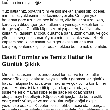
kuralları inceleyeceğiz.
Yüz hatlarınız, boyut tercihi ve kilit mekanizması gibi öğeler,
minimalist yaklaşımın merkezinde yer alır. Örneğin yüz
hatlarına göre uzun ve ince küpeler, yüz hatlarını uzatırken,
kare veya dikdörtgen yüz hatlarında yumuşak köşeli formlar
denge sağlar. Günlük küpe seçimi yaparken, hafif ve rahat
kullanımlı tasarımlar çoğu durumda daha uzun ömürlü ve çok
yönlü bir seçenek sunar. Ayrıca minimalist aksesuar etiketi
kapsamında, küpe miktarı ve diğer aksesuarlarla aşırı
karışıklığı önlemek için bir odak noktası belirlemek önemlidir.
Basit Formlar ve Temiz Hatlar ile
Günlük Şıklık
Minimalist tasarımın özünde basit formlar ve temiz hatlar
yatıyor. Tek taşlı, dairesel veya silindirik geometriler, günlük
hayatın akışına kolayca uyum sağlar ve çok yönlü kombinler
yaratır. Minimalist takı stili ipuçları kapsamında, aşırı
süslemeleri olmayan küpeler ile sade bir odak noktası
oluşturmayı hedefleyin. Küpe etiketi ipuçları da buna eşlik
eder; temiz yüzeyler ve mat dokular, ışığın doğal akışını
yüzünüze odaklar. Küpeler ile stil rehberi açısından, parçalar
arasında uyum yakalanınca renk veya doku farkı eklense bile