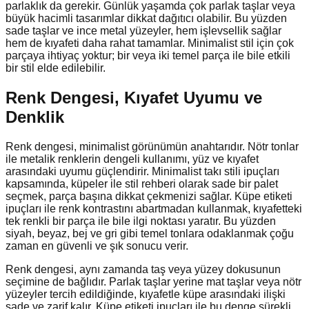
parlaklık da gerekir. Günlük yaşamda çok parlak taşlar veya
büyük hacimli tasarımlar dikkat dağıtıcı olabilir. Bu yüzden
sade taşlar ve ince metal yüzeyler, hem işlevsellik sağlar
hem de kıyafeti daha rahat tamamlar. Minimalist stil için çok
parçaya ihtiyaç yoktur; bir veya iki temel parça ile bile etkili
bir stil elde edilebilir.
Renk Dengesi, Kıyafet Uyumu ve
Denklik
Renk dengesi, minimalist görünümün anahtarıdır. Nötr tonlar
ile metalik renklerin dengeli kullanımı, yüz ve kıyafet
arasındaki uyumu güçlendirir. Minimalist takı stili ipuçları
kapsamında, küpeler ile stil rehberi olarak sade bir palet
seçmek, parça başına dikkat çekmenizi sağlar. Küpe etiketi
ipuçları ile renk kontrastını abartmadan kullanmak, kıyafetteki
tek renkli bir parça ile bile ilgi noktası yaratır. Bu yüzden
siyah, beyaz, bej ve gri gibi temel tonlara odaklanmak çoğu
zaman en güvenli ve şık sonucu verir.
Renk dengesi, aynı zamanda taş veya yüzey dokusunun
seçimine de bağlıdır. Parlak taşlar yerine mat taşlar veya nötr
yüzeyler tercih edildiğinde, kıyafetle küpe arasındaki ilişki
sade ve zarif kalır. Küpe etiketi ipuçları ile bu denge sürekli