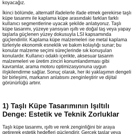
koyacağız.
İkinci bölümde, alternatif ifadelerle ifade etmek gerekirse taşlı
küpe tasarımı ile kaplama küpe arasındaki farkları farklı
kullanıcı segmentlerine uyacak şekilde anlatıyoruz. Taşlı
küpe tasarımı, yüzeye yansıyan ışıltı ve doğal taş veya yapay
taşlarla güçlenen yüzey dokusuyla LSI kapsamında
güçlendirilir. Kaplama küpe malzemeleri ise metal kaplama
türleriyle ekonomik esneklik ve bakım kolaylığı sunar; bu
konular malzeme seçimi süreçlerinde sık konuşulan
konulardır. Kullanıcı odaklı içerikte, aksesuar tasarım
malzemeleri ve üretim zinciri konumlandırması gibi
kavramlar, arama motoru optimizasyonuna uygun
ilişkilendirme sağlar. Sonuç olarak, her iki yaklaşımın dengeli
bir birleşimi, markanın anlatısını zenginleştirir ve dijital
görünürlüğü artırır.
1) Taşlı Küpe Tasarımının Işıltılı
Denge: Estetik ve Teknik Zorluklar
Taşlı küpe tasarımı, ışıltı ve renk zenginliğini bir araya
getirerek estetik hedefleri güçlendirir. Gerçek taşlar veya