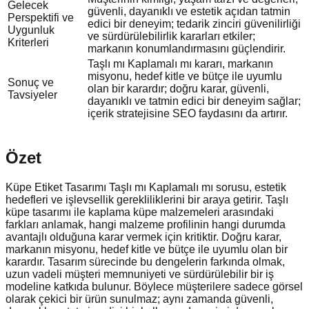
Gelecek
güvenli, dayanıklı ve estetik açıdan tatmin
Perspektifi ve
edici bir deneyim; tedarik zinciri güvenilirliği
Uygunluk
ve sürdürülebilirlik kararları etkiler;
Kriterleri
markanın konumlandırmasını güçlendirir.
Taşlı mı Kaplamalı mı kararı, markanın
misyonu, hedef kitle ve bütçe ile uyumlu
Sonuç ve
olan bir karardır; doğru karar, güvenli,
Tavsiyeler
dayanıklı ve tatmin edici bir deneyim sağlar;
içerik stratejisine SEO faydasını da artırır.
Özet
Küpe Etiket Tasarımı Taşlı mı Kaplamalı mı sorusu, estetik
hedefleri ve işlevsellik gerekliliklerini bir araya getirir. Taşlı
küpe tasarımı ile kaplama küpe malzemeleri arasındaki
farkları anlamak, hangi malzeme profilinin hangi durumda
avantajlı olduğuna karar vermek için kritiktir. Doğru karar,
markanın misyonu, hedef kitle ve bütçe ile uyumlu olan bir
karardır. Tasarım sürecinde bu dengelerin farkında olmak,
uzun vadeli müşteri memnuniyeti ve sürdürülebilir bir iş
modeline katkıda bulunur. Böylece müşterilere sadece görsel
olarak çekici bir ürün sunulmaz; aynı zamanda güvenli,