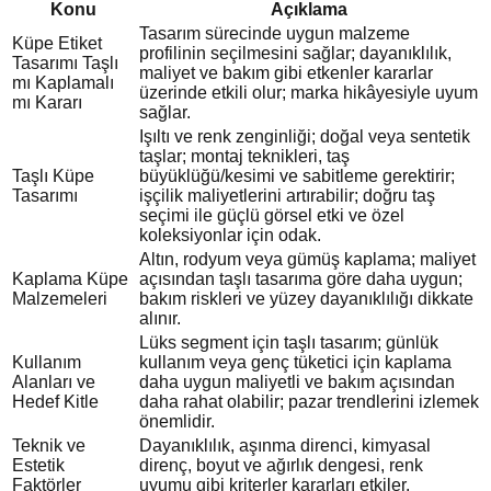
Konu
Açıklama
Tasarım sürecinde uygun malzeme
Küpe Etiket
profilinin seçilmesini sağlar; dayanıklılık,
Tasarımı Taşlı
maliyet ve bakım gibi etkenler kararlar
mı Kaplamalı
üzerinde etkili olur; marka hikâyesiyle uyum
mı Kararı
sağlar.
Işıltı ve renk zenginliği; doğal veya sentetik
taşlar; montaj teknikleri, taş
Taşlı Küpe
büyüklüğü/kesimi ve sabitleme gerektirir;
Tasarımı
işçilik maliyetlerini artırabilir; doğru taş
seçimi ile güçlü görsel etki ve özel
koleksiyonlar için odak.
Altın, rodyum veya gümüş kaplama; maliyet
Kaplama Küpe
açısından taşlı tasarıma göre daha uygun;
Malzemeleri
bakım riskleri ve yüzey dayanıklılığı dikkate
alınır.
Lüks segment için taşlı tasarım; günlük
Kullanım
kullanım veya genç tüketici için kaplama
Alanları ve
daha uygun maliyetli ve bakım açısından
Hedef Kitle
daha rahat olabilir; pazar trendlerini izlemek
önemlidir.
Teknik ve
Dayanıklılık, aşınma direnci, kimyasal
Estetik
direnç, boyut ve ağırlık dengesi, renk
Faktörler
uyumu gibi kriterler kararları etkiler.