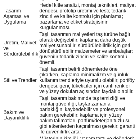
Hedef kitle analizi, montaj teknikleri, maliyet
Tasarım
dengesi, prototip üretimi ve testi; tedarik
Aşaması ve
zinciri ve kalite kontrolü için planlama;
Uygulama
pazarlama ve etiket stratejisinin
kurgulanması.
Taşlı tasarımın maliyetleri taş türüne bağlı
olarak değişebilir; kaplama daha düşük
Üretim, Maliyet
maliyet sunabilir; sürdürülebilirlik için geri
ve
dönüştürülebilir malzemeler ve ambalajlar;
Sürdürülebilirlik
güvenilir tedarik zinciri ve kalite kontrolü
önemli.
Taşlı tasarım belirli dönemlerde öne
çıkarken, kaplama minimalizm ve günlük
Stil ve Trendler
kullanım trendleriyle uyumlu olabilir; portföy
dengesi, genç tüketiciler için canlı renkler
ve yüzey dokuları açısından faydalı olabilir.
Taşlı tasarım bakımında taş temizliği ve
montaj güvenliği; taşlar zamanla
parlaklığını kaybedebilir ve profesyonel
Bakım ve
bakım gerekebilir; kaplama için yüzey
Dayanıklılık
bakım talimatları, parfüm/deterjan tuzlu su
gibi etkenlerden kaçınılması gerekir; garanti
ile güvenilirlik artar.
Müşterinin kimliği, yaşam tarzı ve değerleri;