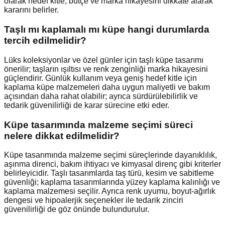
olarak hedef kitle, bütçe ve marka hikayesini dikkate alarak
kararını belirler.
Taşlı mı kaplamalı mı küpe hangi durumlarda
tercih edilmelidir?
Lüks koleksiyonlar ve özel günler için taşlı küpe tasarımı
önerilir; taşların ışıltısı ve renk zenginliği marka hikayesini
güçlendirir. Günlük kullanım veya geniş hedef kitle için
kaplama küpe malzemeleri daha uygun maliyetli ve bakım
açısından daha rahat olabilir; ayrıca sürdürülebilirlik ve
tedarik güvenilirliği de karar sürecine etki eder.
Küpe tasarımında malzeme seçimi süreci
nelere dikkat edilmelidir?
Küpe tasarımında malzeme seçimi süreçlerinde dayanıklılık,
aşınma direnci, bakım ihtiyacı ve kimyasal direnç gibi kriterler
belirleyicidir. Taşlı tasarımlarda taş türü, kesim ve sabitleme
güvenliği; kaplama tasarımlarında yüzey kaplama kalınlığı ve
kaplama malzemesi seçilir. Ayrıca renk uyumu, boyut-ağırlık
dengesi ve hipoalerjik seçenekler ile tedarik zinciri
güvenilirliği de göz önünde bulundurulur.