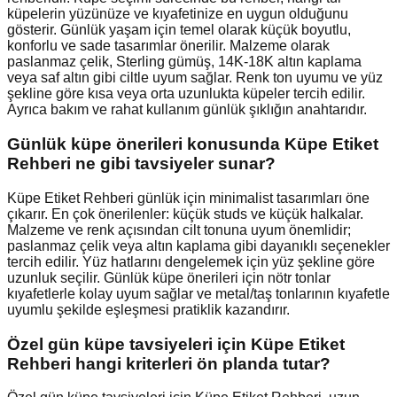
küpelerin yüzünüze ve kıyafetinize en uygun olduğunu
gösterir. Günlük yaşam için temel olarak küçük boyutlu,
konforlu ve sade tasarımlar önerilir. Malzeme olarak
paslanmaz çelik, Sterling gümüş, 14K-18K altın kaplama
veya saf altın gibi ciltle uyum sağlar. Renk ton uyumu ve yüz
şekline göre kısa veya orta uzunlukta küpeler tercih edilir.
Ayrıca bakım ve rahat kullanım günlük şıklığın anahtarıdır.
Günlük küpe önerileri konusunda Küpe Etiket
Rehberi ne gibi tavsiyeler sunar?
Küpe Etiket Rehberi günlük için minimalist tasarımları öne
çıkarır. En çok önerilenler: küçük studs ve küçük halkalar.
Malzeme ve renk açısından cilt tonuna uyum önemlidir;
paslanmaz çelik veya altın kaplama gibi dayanıklı seçenekler
tercih edilir. Yüz hatlarını dengelemek için yüz şekline göre
uzunluk seçilir. Günlük küpe önerileri için nötr tonlar
kıyafetlerle kolay uyum sağlar ve metal/taş tonlarının kıyafetle
uyumlu şekilde eşleşmesi pratiklik kazandırır.
Özel gün küpe tavsiyeleri için Küpe Etiket
Rehberi hangi kriterleri ön planda tutar?