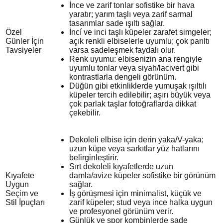
İnce ve zarif tonlar sofistike bir hava
yaratır; yarım taşlı veya zarif sarmal
tasarımlar sade ışıltı sağlar.
Özel
İncí ve inci taşlı küpeler zarafet simgeler;
Günler İçin
açık renkli elbiselerle uyumlu; çok parıltı
Tavsiyeler
varsa sadeleşmek faydalı olur.
Renk uyumu: elbisenizin ana rengiyle
uyumlu tonlar veya siyah/lacivert gibi
kontrastlarla dengeli görünüm.
Düğün gibi etkinliklerde yumuşak ışıltılı
küpeler tercih edilebilir; aşırı büyük veya
çok parlak taşlar fotoğraflarda dikkat
çekebilir.
Dekoleli elbise için derin yaka/V-yaka;
uzun küpe veya sarkıtlar yüz hatlarını
belirginleştirir.
Sırt dekoleli kıyafetlerde uzun
Kıyafete
damla/avize küpeler sofistike bir görünüm
Uygun
sağlar.
Seçim ve
İş görüşmesi için minimalist, küçük ve
Stil İpuçları
zarif küpeler; stud veya ince halka uygun
ve profesyonel görünüm verir.
Günlük ve spor kombinlerde sade