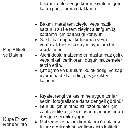
tasarımlar ile denge kurun; kıyafetin geri
kalan parçalarına odaklanın.
Bakım: metal temizleyici veya nazik
sabunlu su ile temizleyin; altın/gümüş
kaplama için parlaklığı koruyun.
Saklama: orijinal kutusunda veya
yumuşak bezle saklayın; aynı türü bir
Küp Etiketi
arada tutun.
ve Bakım
Alerji dostu malzemeler: paslanmaz çelik
veya nikel içerik oranı düşük malzemeler
tercih edin.
Çiftleşme ve kurulum: kulak deliği ve sap
uyumuna dikkat edin, gevşeklikten
kaçının.
Kıyafet rengi ve kesimine uygun tonlar
seçin; fotoğraflarda daha dengeli görünür.
Günlük için minimalist, özel günler için
zarif ve dikkat çekici tasarımlar arasından
dengeli seçimler yapın.
Küpe Etiket
Malzeme ve bakım konularını ön planda
Rehberi’nin
tutun; alerji riskini azaltmak için kaliteli