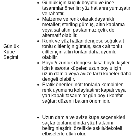
Günlük için küçük boyutlu ve ince
tasarımlar önerilir; yüz hatlarını yumuşatır
ve rahattır.
Malzeme ve renk olarak dayanıklı
metaller; sterling gümüş, altın kaplama
veya saf altın; paslanmaz çelik de
alternatif olabilir.
Renk ve yüz hatları dengesi: soğuk alt
Günlük
tonlu ciltler için gümüş, sıcak alt tonlu
Küpe
ciltler için altın tonları daha uyumlu
Seçimi
olabilir.
Boyut/uzunluk dengesi: kısa boylu kişiler
için kısa/orta küpeler, uzun boylu için
uzun damla veya avize tarzı küpeler daha
dengeli olabilir.
Pratik öneriler: nötr tonlarla kombinler,
renk uyumunu kolaylaştırır; kapalı veya
yarı kapalı tasarımlar gün boyu konfor
sağlar; düzenli bakım önemlidir.
Uzun damla ve avize küpe seçenekleri,
saçlar toplandığında yüz hatlarını
belirginleştirir; özellikle askılı/dekoleli
elbiselerle etkili olur.