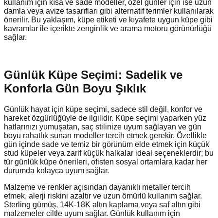
kullanım için kısa ve sade modeller, özel günler için ise uzun
damla veya avize tasarıfları gibi alternatif terimler kullanılarak
önerilir. Bu yaklaşım, küpe etiketi ve kıyafete uygun küpe gibi
kavramlar ile içerikte zenginlik ve arama motoru görünürlüğü
sağlar.
Günlük Küpe Seçimi: Sadelik ve
Konforla Gün Boyu Şıklık
Günlük hayat için küpe seçimi, sadece stil değil, konfor ve
hareket özgürlüğüyle de ilgilidir. Küpe seçimi yaparken yüz
hatlarınızı yumuşatan, saç stilinize uyum sağlayan ve gün
boyu rahatlık sunan modeller tercih etmek gerekir. Özellikle
gün içinde sade ve temiz bir görünüm elde etmek için küçük
stud küpeler veya zarif küçük halkalar ideal seçeneklerdir; bu
tür günlük küpe önerileri, ofisten sosyal ortamlara kadar her
durumda kolayca uyum sağlar.
Malzeme ve renkler açısından dayanıklı metaller tercih
etmek, alerji riskini azaltır ve uzun ömürlü kullanım sağlar.
Sterling gümüş, 14K-18K altın kaplama veya saf altın gibi
malzemeler ciltle uyum sağlar. Günlük kullanım için