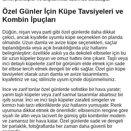
Özel Günler İçin Küpe Tavsiyeleri ve
Kombin İpuçları
Düğün, nişan veya parti gibi özel günlerde daha dikkat
çekici, ancak kıyafetle uyumlu küpe seçenekleri ön planda
olmalıdır. Uzun damla ve avize küpe seçenekleri, saçlar
toplandığında veya açık bırakıldığında yüz hatlarını
belirginleştirir; özellikle askılı ya da dekoleli elbiseler için bu
tür uzun küpeler boyun ve omuz hattını öne çıkarır. Taşlı veya
inci detaylı küpelerle zarif bir görünüm elde etmek için sade
bir elbise tercih etmek dengeli bir etki sağlar. Özel gün küpe
tavsiyeleri olarak uzun damla ve avize tasarımlarını,
kıyafetiniz ve saç stilinizle uyum içinde düşünmelisiniz.
İnce ve zarif tonlar özel günlerde sofistike bir hava yaratır;
yarım taşlı küpeler veya zarif sarmal tasarımlar abartısız bir
ışıltı sunar. İnci ve inci taşlı küpeler zarafeti simgeler ve
kırmızı halı tarzı etkinliklerde yüz hatlarını yumuşatır. Renk
uyumuna dikkat etmek de önemlidir: elbisenizin rengine göre
siyah ile altın veya lacivert ile gümüş gibi kombinler modern
ve zamansız bir hava katar. Özel günlerde sade ve dengeli
bir parlaklık, fotoğraflarda her zaman daha güvenli bir