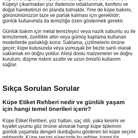
Küpeyi çıkarmadan yüz ifadenize odaklanmak, konforu ve
doğal hareketinizi ön planda tutmaktır. Yine de küpe bakımı,
görünümünüzün taze ve parlak kalması için gereklidir;
günlük kullanımda da temizliğe özen göstermek gerekir.
Günlük bakım için metal temizleyici veya nazik sabunlu su ile
temizlemek, özellikle altın veya gümüş kaplama kullanan
modellerde parlaklığı korur. Saklama, çizilmelerin önüne
geçer; küpe kutusunda veya yumuşak bir bezle sarılı olarak
saklamak en doğru yoldur. Alerji dostu malzemeler ve doğru
kurulum, düşme riskini azaltır ve uzun ömürlü kullanım
sağlar.
Sıkça Sorulan Sorular
Küpe Etiket Rehberi nedir ve günlük yaşam
için hangi temel önerileri içerir?
Küpe Etiket Rehberi, yüz hatları, saç stili, yaka kesimi ve
kıyafet uyumu göz önüne alınarak hangi küpe tiplerinin
günlük yaşamda dengeli durduğunu gösteren bir küpe seçimi
rehberidir. Küpe seçimi sürecinde bu rehber, hangi tür