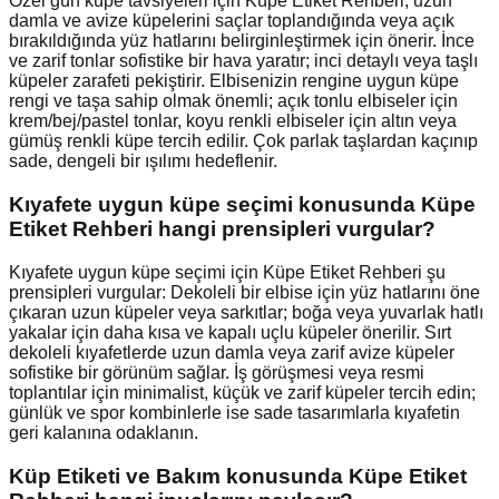
Özel gün küpe tavsiyeleri için Küpe Etiket Rehberi, uzun
damla ve avize küpelerini saçlar toplandığında veya açık
bırakıldığında yüz hatlarını belirginleştirmek için önerir. İnce
ve zarif tonlar sofistike bir hava yaratır; inci detaylı veya taşlı
küpeler zarafeti pekiştirir. Elbisenizin rengine uygun küpe
rengi ve taşa sahip olmak önemli; açık tonlu elbiseler için
krem/bej/pastel tonlar, koyu renkli elbiseler için altın veya
gümüş renkli küpe tercih edilir. Çok parlak taşlardan kaçınıp
sade, dengeli bir ışılımı hedeflenir.
Kıyafete uygun küpe seçimi konusunda Küpe
Etiket Rehberi hangi prensipleri vurgular?
Kıyafete uygun küpe seçimi için Küpe Etiket Rehberi şu
prensipleri vurgular: Dekoleli bir elbise için yüz hatlarını öne
çıkaran uzun küpeler veya sarkıtlar; boğa veya yuvarlak hatlı
yakalar için daha kısa ve kapalı uçlu küpeler önerilir. Sırt
dekoleli kıyafetlerde uzun damla veya zarif avize küpeler
sofistike bir görünüm sağlar. İş görüşmesi veya resmi
toplantılar için minimalist, küçük ve zarif küpeler tercih edin;
günlük ve spor kombinlerle ise sade tasarımlarla kıyafetin
geri kalanına odaklanın.
Küp Etiketi ve Bakım konusunda Küpe Etiket