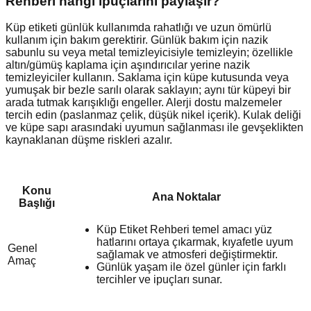
Rehberi hangi ipuçlarını paylaşır?
Küp etiketi günlük kullanımda rahatlığı ve uzun ömürlü
kullanım için bakım gerektirir. Günlük bakım için nazik
sabunlu su veya metal temizleyicisiyle temizleyin; özellikle
altın/gümüş kaplama için aşındırıcılar yerine nazik
temizleyiciler kullanın. Saklama için küpe kutusunda veya
yumuşak bir bezle sarılı olarak saklayın; aynı tür küpeyi bir
arada tutmak karışıklığı engeller. Alerji dostu malzemeler
tercih edin (paslanmaz çelik, düşük nikel içerik). Kulak deliği
ve küpe sapı arasındaki uyumun sağlanması ile gevşeklikten
kaynaklanan düşme riskleri azalır.
Konu
Ana Noktalar
Başlığı
Küp Etiket Rehberi temel amacı yüz
hatlarını ortaya çıkarmak, kıyafetle uyum
Genel
sağlamak ve atmosferi değiştirmektir.
Amaç
Günlük yaşam ile özel günler için farklı
tercihler ve ipuçları sunar.