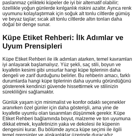
paslanmaz çelikteki küpeler de iyi bir alternatif olabilir;
özellikle yoğun günlerde kırılganlık riskini azaltır. Ayrıca renk
uyumunu kolaylaştırmak için soğuk alt tonlu ciltlerde gümüş
ve beyaz taşlar; sıcak alt tonlu ciltlerde altın tonları daha
doğal bir denge sunar.
Küpe Etiket Rehberi: İlk Adımlar ve
Uyum Prensipleri
Küpe Etiket Rehberi ile ilk adımları atarken, temel kavramları
iyi anlayarak başlamalıyız. Yüz şekli, saç stili, boyun ve
kıyafetin kesimi gibi unsurlar hangi küpe tiplerinin daha
dengeli ve zarif durduğunu belirler. Bu rehberin amacı, farklı
durumlarda hangi küpe tiplerinin daha uyumlu göründüğünü
göstererek kendinizi güvende hissettirmek ve stilinizin
sürekliliğini sağlamaktır.
Günlük yaşam için minimalist ve konfor odaklı seçenekler
aranırken özel günler için daha gösterişli, ama yine de
kıyafetle uyumlu olan tasarımları düşünmek gerekir. Küpe
Etiket Rehberi bağlamında boyut, malzeme ve ton uyumuna
dikkat etmek, kıyafetinizin yaka ve dekolesi ile küpenin
dengesini kurar. Bu bölümde ayrıca küpe seçimi ile ilgili
temel prensipler ve alışkanlıklar üzerinde duracağız.