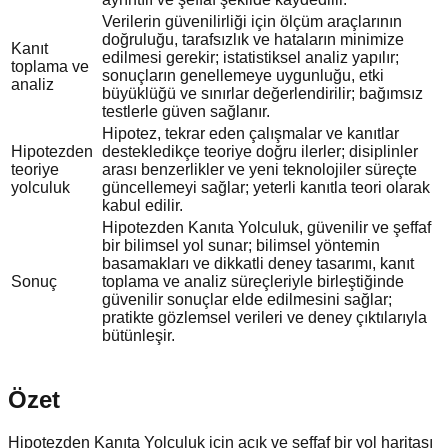
Verilerin güvenilirliği için ölçüm araçlarının
doğruluğu, tarafsızlık ve hataların minimize
Kanıt
edilmesi gerekir; istatistiksel analiz yapılır;
toplama ve
sonuçların genellemeye uygunluğu, etki
analiz
büyüklüğü ve sınırlar değerlendirilir; bağımsız
testlerle güven sağlanır.
Hipotez, tekrar eden çalışmalar ve kanıtlar
Hipotezden
destekledikçe teoriye doğru ilerler; disiplinler
teoriye
arası benzerlikler ve yeni teknolojiler süreçte
yolculuk
güncellemeyi sağlar; yeterli kanıtla teori olarak
kabul edilir.
Hipotezden Kanıta Yolculuk, güvenilir ve şeffaf
bir bilimsel yol sunar; bilimsel yöntemin
basamakları ve dikkatli deney tasarımı, kanıt
Sonuç
toplama ve analiz süreçleriyle birleştiğinde
güvenilir sonuçlar elde edilmesini sağlar;
pratikte gözlemsel verileri ve deney çıktılarıyla
bütünleşir.
Özet
Hipotezden Kanıta Yolculuk için açık ve şeffaf bir yol haritası