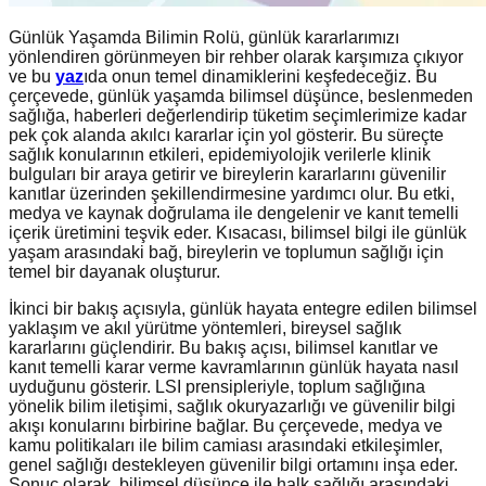
Günlük Yaşamda Bilimin Rolü, günlük kararlarımızı
yönlendiren görünmeyen bir rehber olarak karşımıza çıkıyor
ve bu
yaz
ıda onun temel dinamiklerini keşfedeceğiz. Bu
çerçevede, günlük yaşamda bilimsel düşünce, beslenmeden
sağlığa, haberleri değerlendirip tüketim seçimlerimize kadar
pek çok alanda akılcı kararlar için yol gösterir. Bu süreçte
sağlık konularının etkileri, epidemiyolojik verilerle klinik
bulguları bir araya getirir ve bireylerin kararlarını güvenilir
kanıtlar üzerinden şekillendirmesine yardımcı olur. Bu etki,
medya ve kaynak doğrulama ile dengelenir ve kanıt temelli
içerik üretimini teşvik eder. Kısacası, bilimsel bilgi ile günlük
yaşam arasındaki bağ, bireylerin ve toplumun sağlığı için
temel bir dayanak oluşturur.
İkinci bir bakış açısıyla, günlük hayata entegre edilen bilimsel
yaklaşım ve akıl yürütme yöntemleri, bireysel sağlık
kararlarını güçlendirir. Bu bakış açısı, bilimsel kanıtlar ve
kanıt temelli karar verme kavramlarının günlük hayata nasıl
uyduğunu gösterir. LSI prensipleriyle, toplum sağlığına
yönelik bilim iletişimi, sağlık okuryazarlığı ve güvenilir bilgi
akışı konularını birbirine bağlar. Bu çerçevede, medya ve
kamu politikaları ile bilim camiası arasındaki etkileşimler,
genel sağlığı destekleyen güvenilir bilgi ortamını inşa eder.
Sonuç olarak, bilimsel düşünce ile halk sağlığı arasındaki