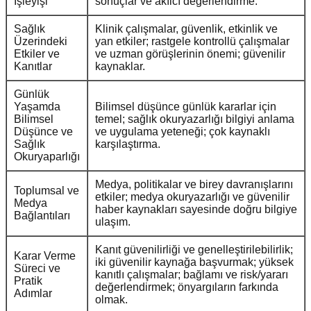
İşleyişi
sonuçlar ve akılcı değerlendirme.
Sağlık
Klinik çalışmalar, güvenlik, etkinlik ve
Üzerindeki
yan etkiler; rastgele kontrollü çalışmalar
Etkiler ve
ve uzman görüşlerinin önemi; güvenilir
Kanıtlar
kaynaklar.
Günlük
Yaşamda
Bilimsel düşünce günlük kararlar için
Bilimsel
temel; sağlık okuryazarlığı bilgiyi anlama
Düşünce ve
ve uygulama yeteneği; çok kaynaklı
Sağlık
karşılaştırma.
Okuryaparlığı
Medya, politikalar ve birey davranışlarını
Toplumsal ve
etkiler; medya okuryazarlığı ve güvenilir
Medya
haber kaynakları sayesinde doğru bilgiye
Bağlantıları
ulaşım.
Kanıt güvenilirliği ve genelleştirilebilirlik;
Karar Verme
iki güvenilir kaynağa başvurmak; yüksek
Süreci ve
kanıtlı çalışmalar; bağlamı ve risk/yararı
Pratik
değerlendirmek; önyargıların farkında
Adımlar
olmak.