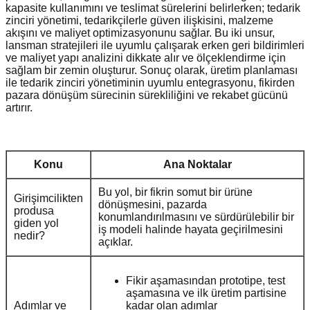
kapasite kullanımını ve teslimat sürelerini belirlerken; tedarik
zinciri yönetimi, tedarikçilerle güven ilişkisini, malzeme
akışını ve maliyet optimizasyonunu sağlar. Bu iki unsur,
lansman stratejileri ile uyumlu çalışarak erken geri bildirimleri
ve maliyet yapı analizini dikkate alır ve ölçeklendirme için
sağlam bir zemin oluşturur. Sonuç olarak, üretim planlaması
ile tedarik zinciri yönetiminin uyumlu entegrasyonu, fikirden
pazara dönüşüm sürecinin sürekliliğini ve rekabet gücünü
artırır.
Konu
Ana Noktalar
Bu yol, bir fikrin somut bir ürüne
Girişimcilikten
dönüşmesini, pazarda
produsa
konumlandırılmasını ve sürdürülebilir bir
giden yol
iş modeli halinde hayata geçirilmesini
nedir?
açıklar.
Fikir aşamasından prototipe, test
aşamasına ve ilk üretim partisine
Adımlar ve
kadar olan adımlar