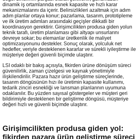
dinamik iş ortamlarında esnek kapasite ve hızlı karar
mekanizmalarını da içerir. Belirsizlikleri azaltmak için adım
adım planlar ortaya konur; pazarlama, tasarım, prototipleme
ve ilk üretim adımları arasındaki geçişler dikkatli bir
koordinasyon gerektirir. Girişimcilikten produsa giden yolun
teknik tarafı, üretim planlaması gibi altyapı unsurlarını
devreye sokar; bu elemanlar üretkenlik ile maliyet
optimizasyonunu destekler. Sonuç olarak, yolculuk net
hedefler, veriyle desteklenen kararlar ve sürekli iyileştirme ile
müşteriye değeri güvenli biçimde ulaştırır.
LSI odaklı bir bakış açısıyla, fikirden ürüne dönüşüm süreci
güvenilirlik, zaman çizelgesi ve kaynak yönetimiyle
ilişkilendirilir. Pazara hazır ürün geliştirme süreçlerinde,
tasarım döngüsünün hızı ile üretimin kapasite kullanımı,
tedarik zinciri esnekliği ve lansman planlarının uyumuna
odaklanılır. Bu yüzden sayısal göstergeler ve müşteri geri
bildirimiyle desteklenen bir geliştirme döngüsü, müşteriye
değeri hızlı ve güvenli biçimde ulaştırır.
Girişimcilikten produsa giden yol:
fikirden pazara ürün geliştirme süreci