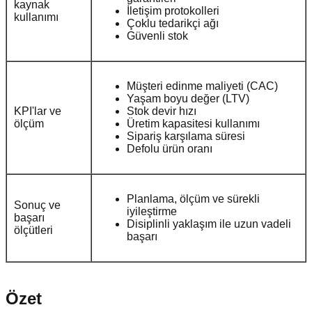
kaynak
İletişim protokolleri
kullanımı
Çoklu tedarikçi ağı
Güvenli stok
Müşteri edinme maliyeti (CAC)
Yaşam boyu değer (LTV)
KPI'lar ve
Stok devir hızı
ölçüm
Üretim kapasitesi kullanımı
Sipariş karşılama süresi
Defolu ürün oranı
Planlama, ölçüm ve sürekli
Sonuç ve
iyileştirme
başarı
Disiplinli yaklaşım ile uzun vadeli
ölçütleri
başarı
Özet