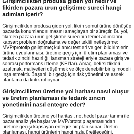
Girişimcilikten produsa giden yol nedir ve
fikirden pazara ürün geliştirme süreci hangi
adımları içerir?
Girişimcilikten produsa giden yol, fikrin somut ürüne dönüşüp
pazarda konumlandırılmasını amaçlayan bir süreçtir. Bu yol,
fikirden pazara ürün geliştirme sürecinin temel adımlarını
kapsar: problem doğrulama ve değer teklifi netleştirme;
MVP/prototip geliştirme; kullanıcı testleri ve geri bildirimlerin
ürüne uygulanması; üretime geçiş için üretim planlaması ve
tedarik zinciri hazırlığı; lansman stratejileriyle pazara giriş ve
sonrası performans izleme (KPI’lar). Amaç, belirsizlikleri
azaltmak, maliyetleri düşürmek ve ölçeklenebilir bir iş modeli
inşa etmektir. Başarılı bir geçiş için risk yönetimi ve esnek
planlama da kritik rol oynar.
Girişimcilikten üretime yol haritası nasıl oluşur
ve üretim planlaması ile tedarik zinciri
yönetimini nasıl entegre eder?
Girişimcilikten üretime yol haritası, net hedef pazar tanımı ile
pazar analiziyle başlar ve MVP/prototip aşamasından
üretime geçişi kapsayan entegre bir plan sunar. Üretim
planlaması, hangi ürünlerin hangi hızla üretileceğini,