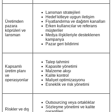
Lansman stratejileri
Hedef kitleye uygun iletişim
Üretimden
Fiyatlandırma ve dağıtım kanalları
pazara
Erken kullanıcılar ve referans
köprüleri ve
müşteriler
lansman
Medya ilişkileriyle desteklenen
kampanya
Pazar geri bildirimi
Talep tahmini
Kapsamlı
Kapasite yönetimi
üretim planı
Malzeme akışı
ve
Kalite kontrol
operasyonlar
Maliyet optimizasyonu
Esneklik ve risk yönetimi
Outsourcing veya ortaklıklar
Sözleşme yönetimi ve kalite
Riskler ve dış
garantileri