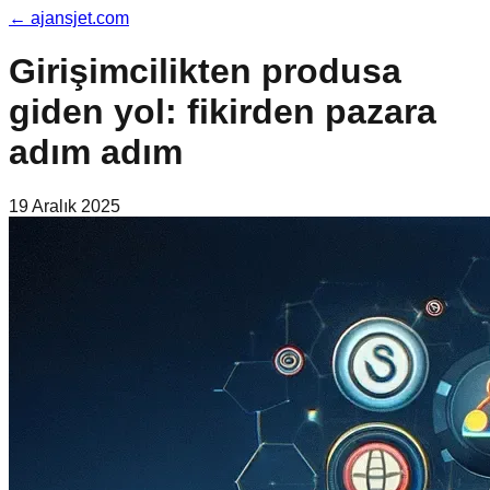
←
ajansjet.com
Girişimcilikten produsa
giden yol: fikirden pazara
adım adım
19 Aralık 2025