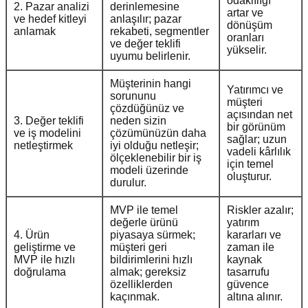
odaklılığı
2. Pazar analizi
derinlemesine
artar ve
ve hedef kitleyi
anlaşılır; pazar
dönüşüm
anlamak
rekabeti, segmentler
oranları
ve değer teklifi
yükselir.
uyumu belirlenir.
Müşterinin hangi
Yatırımcı ve
sorununu
müşteri
çözdüğünüz ve
açısından net
3. Değer teklifi
neden sizin
bir görünüm
ve iş modelini
çözümünüzün daha
sağlar; uzun
netleştirmek
iyi olduğu netleşir;
vadeli kârlılık
ölçeklenebilir bir iş
için temel
modeli üzerinde
oluşturur.
durulur.
MVP ile temel
Riskler azalır;
değerle ürünü
yatırım
4. Ürün
piyasaya sürmek;
kararları ve
geliştirme ve
müşteri geri
zaman ile
MVP ile hızlı
bildirimlerini hızlı
kaynak
doğrulama
almak; gereksiz
tasarrufu
özelliklerden
güvence
kaçınmak.
altına alınır.