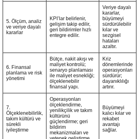
Veriye dayalı
kararlar,
KPI’lar belirlenir,
büyümeyi
5. Ölçüm, analiz
gelişim takip edilir,
sürdürülebilir
ve veriye dayalı
geri bildirimler hızlı
kılar ve
kararlar
entegre edilir.
sezgisel
hataları
azaltır.
Bütçe, nakit akışı ve
Kriz
maliyet kontrolü;
dönemlerinde
6. Finansal
senaryo planlaması
operasyonları
planlama ve risk
ile maliyet esnekliği;
sürdürür;
yönetimi
ölçeklenebilir
dayanıklılığı
finansal yapı.
artırır.
Operasyonları
ölçeklendirme,
7.
Büyümeyi
yenilikçilik ve takım
Ölçeklenebilirlik,
kalıcı kılar ve
kültürünü
takım kültürü ve
rekabet
güçlendirme; geri
sürekli
avantajı
bildirim
iyileştirme
sağlar.
mekanizmaları ve
yetenek geliştirme.