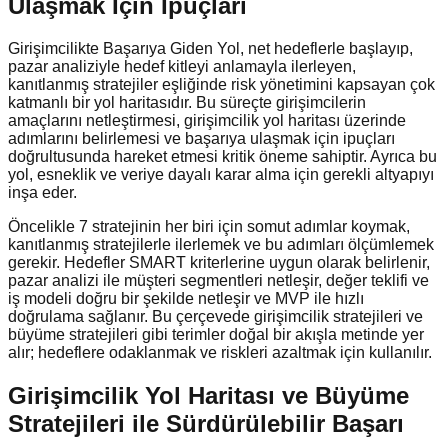
Ulaşmak İçin İpuçları
Girişimcilikte Başarıya Giden Yol, net hedeflerle başlayıp,
pazar analiziyle hedef kitleyi anlamayla ilerleyen,
kanıtlanmış stratejiler eşliğinde risk yönetimini kapsayan çok
katmanlı bir yol haritasıdır. Bu süreçte girişimcilerin
amaçlarını netleştirmesi, girişimcilik yol haritası üzerinde
adımlarını belirlemesi ve başarıya ulaşmak için ipuçları
doğrultusunda hareket etmesi kritik öneme sahiptir. Ayrıca bu
yol, esneklik ve veriye dayalı karar alma için gerekli altyapıyı
inşa eder.
Öncelikle 7 stratejinin her biri için somut adımlar koymak,
kanıtlanmış stratejilerle ilerlemek ve bu adımları ölçümlemek
gerekir. Hedefler SMART kriterlerine uygun olarak belirlenir,
pazar analizi ile müşteri segmentleri netleşir, değer teklifi ve
iş modeli doğru bir şekilde netleşir ve MVP ile hızlı
doğrulama sağlanır. Bu çerçevede girişimcilik stratejileri ve
büyüme stratejileri gibi terimler doğal bir akışla metinde yer
alır; hedeflere odaklanmak ve riskleri azaltmak için kullanılır.
Girişimcilik Yol Haritası ve Büyüme
Stratejileri ile Sürdürülebilir Başarı