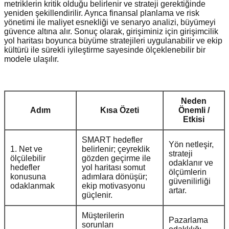
metriklerin kritik olduğu belirlenir ve strateji gerektiğinde
yeniden şekillendirilir. Ayrıca finansal planlama ve risk
yönetimi ile maliyet esnekliği ve senaryo analizi, büyümeyi
güvence altına alır. Sonuç olarak, girişiminiz için girişimcilik
yol haritası boyunca büyüme stratejileri uygulanabilir ve ekip
kültürü ile sürekli iyileştirme sayesinde ölçeklenebilir bir
modele ulaşılır.
Neden
Adım
Kısa Özeti
Önemli /
Etkisi
SMART hedefler
Yön netleşir,
1. Net ve
belirlenir; çeyreklik
strateji
ölçülebilir
gözden geçirme ile
odaklanır ve
hedefler
yol haritası somut
ölçümlerin
konusuna
adımlara dönüşür;
güvenilirliği
odaklanmak
ekip motivasyonu
artar.
güçlenir.
Müşterilerin
Pazarlama
sorunları