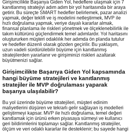
Girişimcilikte Başarıya Giden Yol, hedeflere ulaşmak için 7
kanıtlanmış stratejiyi adım adım bir yol haritasında bir araya
getirir. Bu süreçte SMART hedefler belirlemek, pazar analizi
yapmak, değer teklifi ve iş modelini netleştirmek, MVP ile
hızlı doğrulama yapmak, veriye dayalı kararlar almak,
finansal planlama ile riskleri yönetmek ve ölçeklenebilirlik ile
takım kültürünü güçlendirmek temel adımlardır. Yol haritasını
oluştururken müşteri odaklılık her adımda ön planda tutulur
ve hedefler düzenli olarak gözden geçirilir. Bu yaklaşım,
uzun vadeli sürdürülebilir büyüme için kanıtlanmış
stratejilerden yararlanır ve girişiminizi riskleri azaltarak
büyütmenizi sağlar.
Girişimcilikte Başarıya Giden Yol kapsamında
hangi büyüme stratejileri ve kanıtlanmış
stratejiler ile MVP doğrulaması yaparak
başarıya ulaşılabilir?
Bu yol üzerinde büyüme stratejileri, müşteri edinim
maliyetlerini düşüren ve tekrarlı gelir sağlayan iş modelleri
geliştirmeyi kapsar. MVP ile hızlı doğrulama, temel değeri
kanıtlamak için ürünü erken piyasaya sürmeyi ve kullanıcı
geri bildirimlerini toplamayı sağlar. Kanıtlanmış stratejiler,
ölçüm ve veri odaklı kararlar ile desteklenir; bu sayede hangi