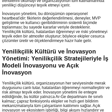
trendlerini okumayı ve organizasyonun tüm katmanlarında
yenilikçi düşünceyi teşvik etmeyi içerir.
İnovasyon yönetimi, bu dönüşümün operasyonel
heartbeat'idir: fikirlerin değerlendirilmesi, deneyler, MVP
geliştirme ve kullanıcı geribildiriminin sistemli biçimde
toplanması; bu sayede kararlar veriyle desteklenir.
Yenilikçilik kültürü, hatalardan öğrenmeyi ve riski yönetmeyi
teşvik eden bir atmosfer oluşturur; böylece ekipler cesurca
çözümler üretir ve ölçeklendirmeye hazır hale gelir.
Yenilikçilik Kültürü ve İnovasyon
Yönetimi: Yenilikçilik Stratejileriyle İş
Modeli İnovasyonu ve Açık
İnovasyon
Yenilikçilik kültürü, organizasyonun her seviyesinde merak
duygusunu canlı tutar, hatalardan öğrenmeyi normalleştirir ve
risk almayı teşvik eder. İnovasyon yönetimi ile entegre
edildiğinde, bu kültür yalnızca Ar-Ge departmanı ile sınırlı
kalmaz; çapraz fonksiyonlu ekipler ve hızlı geri bildirim
mekanizmalarıyla tüm çalışanların katılımını sağlar. Açık
inovasyon ve ekosistem işbirliği, bilgi akışını hızlandırır ve