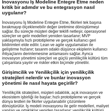
İnovasyonu İş Modeline Entegre Etme neden
kritik bir adımdır ve bu entegrasyon nasıl
uygulanır?
İnovasyonu İş Modeline Entegre Etme, fikirleri tek başına
bırakmayıp ölçeklenebilir değer üretimine dönüştürmeyi
sağlar. Bu süreçte müşteri değer teklifi netleşir, operasyonel
süreçler ve gelir modelleri yeniden tasarlanır; MVP
yaklaşımıyla hızlı prototipleme ve gerçek kullanıcı geri
bildirimleri elde edilir. Lean ve agile uygulamaları ile
geliştirme hızlanır; tasarım odaklı düşünce ekiplerin kullanıcı
ihtiyaçlarını derinlemesine anlamasını sağlar. Ayrıca
inovasyon yönetimi süreçleri ve güçlü yenilikçilik kültürü tüm
çalışanlara yayılır ve riskler etkin biçimde yönetilir.
Girişimcilik ve Yenilikçilik için yenilikçilik
stratejileri nelerdir ve bunlar inovasyon
yönetimi ile nasıl hayata geçirilir?
Yenilikçilik stratejileri, müşteri odaklılık, açık inovasyon ve
ekosistem işbirliği ile başlar; hızlı prototipleme ve gerçek
dünya testleri ile fikirler uygulanabilir çözümlere
dönüştürülür. İş modeli inovasyonu ile gelir modelleri, maliyet
yapıları ve ortaklıklar yeniden tasarlanır; yenilikçilik kültürü