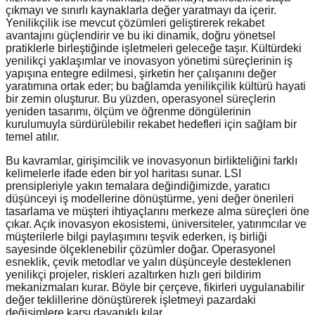
çıkmayı ve sınırlı kaynaklarla değer yaratmayı da içerir.
Yenilikçilik ise mevcut çözümleri geliştirerek rekabet
avantajını güçlendirir ve bu iki dinamik, doğru yönetsel
pratiklerle birleştiğinde işletmeleri geleceğe taşır. Kültürdeki
yenilikçi yaklaşımlar ve inovasyon yönetimi süreçlerinin iş
yapışına entegre edilmesi, şirketin her çalışanını değer
yaratımına ortak eder; bu bağlamda yenilikçilik kültürü hayati
bir zemin oluşturur. Bu yüzden, operasyonel süreçlerin
yeniden tasarımı, ölçüm ve öğrenme döngülerinin
kurulumuyla sürdürülebilir rekabet hedefleri için sağlam bir
temel atılır.
Bu kavramlar, girişimcilik ve inovasyonun birlikteliğini farklı
kelimelerle ifade eden bir yol haritası sunar. LSI
prensipleriyle yakın temalara değindiğimizde, yaratıcı
düşünceyi iş modellerine dönüştürme, yeni değer önerileri
tasarlama ve müşteri ihtiyaçlarını merkeze alma süreçleri öne
çıkar. Açık inovasyon ekosistemi, üniversiteler, yatırımcılar ve
müşterilerle bilgi paylaşımını teşvik ederken, iş birliği
sayesinde ölçeklenebilir çözümler doğar. Operasyonel
esneklik, çevik metodlar ve yalın düşünceyle desteklenen
yenilikçi projeler, riskleri azaltırken hızlı geri bildirim
mekanizmaları kurar. Böyle bir çerçeve, fikirleri uygulanabilir
değer teklillerine dönüştürerek işletmeyi pazardaki
değişimlere karşı dayanıklı kılar.