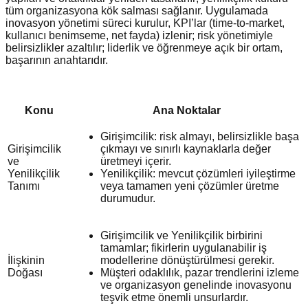
tüm organizasyona kök salması sağlanır. Uygulamada
inovasyon yönetimi süreci kurulur, KPI’lar (time-to-market,
kullanıcı benimseme, net fayda) izlenir; risk yönetimiyle
belirsizlikler azaltılır; liderlik ve öğrenmeye açık bir ortam,
başarının anahtarıdır.
Konu
Ana Noktalar
Girişimcilik: risk almayı, belirsizlikle başa
Girişimcilik
çıkmayı ve sınırlı kaynaklarla değer
ve
üretmeyi içerir.
Yenilikçilik
Yenilikçilik: mevcut çözümleri iyileştirme
Tanımı
veya tamamen yeni çözümler üretme
durumudur.
Girişimcilik ve Yenilikçilik birbirini
tamamlar; fikirlerin uygulanabilir iş
İlişkinin
modellerine dönüştürülmesi gerekir.
Doğası
Müşteri odaklılık, pazar trendlerini izleme
ve organizasyon genelinde inovasyonu
teşvik etme önemli unsurlardır.