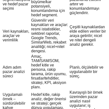
büyüme/kar
ve hedef pazar
artırır ve
potansiyeli,
seçimi
konumlandırmayı
konumlandırma için
güçlendirir.
hedef segment.
Güvenilir veri
kaynakları ve araçlar:
Çeşitli kaynaklardan
resmi istatistikler,
Veri kaynakları,
elde edilen veriler bir
sektörel raporlar,
araçlar ve
araya getirilir; nicel
Google Trends,
verimlilik
ve nitel dengeli
SimilarWeb, rekabet
analiz gerekir.
analitiği; nicel+nitel
dengesi.
Amaç,
TAM/SAM/SOM,
hedef kitle ve
Adım adım
Planlı, ölçülebilir ve
persona, rakip
pazar analizi
uygulanabilir bir
tarama, ürün uyumu,
süreci
süreç.
fırsatlar/tehditler,
strateji, KPI, aksiyon
planı.
Kavrayışlı bir örnek
Uygulamalı
Hedef kitle, rakip
üzerinden pazar
örnek –
analiz, değer önerisi
analizi nasıl
sürdürülebilir
ve strateji; gerçek
uygulanır; iş
kahve
dünya uygulaması.