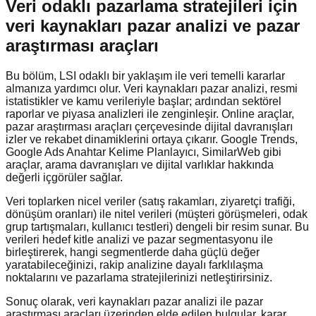
Veri odaklı pazarlama stratejileri için
veri kaynakları pazar analizi ve pazar
araştırması araçları
Bu bölüm, LSI odaklı bir yaklaşım ile veri temelli kararlar
almanıza yardımcı olur. Veri kaynakları pazar analizi, resmi
istatistikler ve kamu verileriyle başlar; ardından sektörel
raporlar ve piyasa analizleri ile zenginleşir. Online araçlar,
pazar araştırması araçları çerçevesinde dijital davranışları
izler ve rekabet dinamiklerini ortaya çıkarır. Google Trends,
Google Ads Anahtar Kelime Planlayıcı, SimilarWeb gibi
araçlar, arama davranışları ve dijital varlıklar hakkında
değerli içgörüler sağlar.
Veri toplarken nicel veriler (satış rakamları, ziyaretçi trafiği,
dönüşüm oranları) ile nitel verileri (müşteri görüşmeleri, odak
grup tartışmaları, kullanıcı testleri) dengeli bir resim sunar. Bu
verileri hedef kitle analizi ve pazar segmentasyonu ile
birleştirerek, hangi segmentlerde daha güçlü değer
yaratabileceğinizi, rakip analizine dayalı farklılaşma
noktalarını ve pazarlama stratejilerinizi netleştirirsiniz.
Sonuç olarak, veri kaynakları pazar analizi ile pazar
araştırması araçları üzerinden elde edilen bulgular, karar