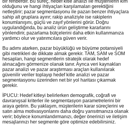
bir rehberdir. Bu süreç, hedef kitle analizi ile müşterilerin kim
olduğunu ve hangi ihtiyaçları karşılamaları gerektiğini
netleştirir; pazar segmentasyonu ile pazarı benzer ihtiyaçlara
sahip alt gruplara ayırır; rakip analiziyle ise rakiplerin
konumlanışını, güçlü ve zayıf yönlerini görür. Doğru
uygulandığında, bu analiz ürün geliştirme kararlarını
yönlendirir, pazarlama bütçelerini daha etkin kullanmanıza
yardımcı olur ve yatırımcılara güven verir.
Bu adımı atarken, pazar büyüklüğü ve büyüme potansiyeli
gibi metrikleri de dikkate almak gerekir. TAM, SAM ve SOM
hesapları, hangi segmentlerin stratejik olarak hedef
alınacağını görmenize olanak tanır. Ayrıca veri kaynakları
pazar analizi ve pazar araştırması araçları kullanılarak
güvenilir veriler toplayıp hedef kitle analizi ve pazar
segmentasyonu üzerinden net bir yol haritası çıkarmak
gerekir.
İPUCU: Hedef kitleyi belirlerken demografik, coğrafi ve
davranışsal kriterler ile segmentasyon parametrelerini bir
araya getirin. Bu yaklaşım, müşterilerin karar süreçlerini ve
satın alma motivasyonlarını daha doğru yansıtmanıza olanak
verir; böylece konumlandırmanızı, değer önerinizi ve iletişim
mesajlarınızı her segmente göre optimize edebilirsiniz.