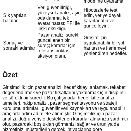
modeline uyarlama.
Veri güvenilirliği,
Hipotezlerle test
yüzeysel analiz, aşırı
Sık yapılan
edin, veriye dayalı
odaklanma; tek
hatalar
kararlar alın ve
avatar hatası; PFİ ile
güncelleyin.
ilişki eksikliği.
Pazar analizi sürekli
Girişim için
güncellenen bir
Sonuç ve
uygulanabilir bir yol
süreç; kararlar için
sonraki adımlar
haritası ve ilerlemeyi
referans noktası;
yönlendiren hedefler.
aksiyon planı.
Özet
Girişimcilik için pazar analizi, hedef kitleyi anlamak, rekabeti
değerlendirmek ve pazar fırsatlarını yakalamak için disiplinli
ve sürekli bir süreçtir. Bu çalışmada; hedef kitle analizi
temelleri, rakip analizi, pazar segmentasyonu ve strateji
kurulumu adımları, güvenilir veri kaynakları ve uygulanabilir
araçlarla adım adım ele alınmıştır. Girişimcilik için pazar
analizi, doğru veriyle desteklenen kararlar almanıza yardımcı
olur, pazardaki boşlukları görmenizi sağlar ve ürün ya da
hizmetinizi müşterilerin gerçek ihtiyaçlarına göre