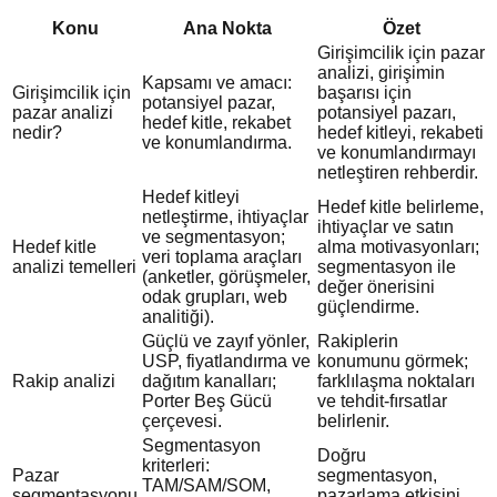
Konu
Ana Nokta
Özet
Girişimcilik için pazar
analizi, girişimin
Kapsamı ve amacı:
Girişimcilik için
başarısı için
potansiyel pazar,
pazar analizi
potansiyel pazarı,
hedef kitle, rekabet
nedir?
hedef kitleyi, rekabeti
ve konumlandırma.
ve konumlandırmayı
netleştiren rehberdir.
Hedef kitleyi
Hedef kitle belirleme,
netleştirme, ihtiyaçlar
ihtiyaçlar ve satın
ve segmentasyon;
Hedef kitle
alma motivasyonları;
veri toplama araçları
analizi temelleri
segmentasyon ile
(anketler, görüşmeler,
değer önerisini
odak grupları, web
güçlendirme.
analitiği).
Güçlü ve zayıf yönler,
Rakiplerin
USP, fiyatlandırma ve
konumunu görmek;
Rakip analizi
dağıtım kanalları;
farklılaşma noktaları
Porter Beş Gücü
ve tehdit-fırsatlar
çerçevesi.
belirlenir.
Segmentasyon
Doğru
kriterleri:
Pazar
segmentasyon,
TAM/SAM/SOM,
segmentasyonu
pazarlama etkisini