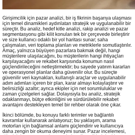
Girişimcilik için pazar analizi, bir iş fikrinin başarıya ulaşması
için temel dinamikleri aydınlatan stratejik ve uygulanabilir bir
süreçtir. Bu analiz, hedef kitle analizi, rakip analizi ve pazar
segmentasyonu gibi kilit konuları tek bir çerçevede birleştirir
ve size kullanıcı odaklı bir yol haritası sunar; saha
çalışmaları, veri toplama planları ve metriklerle somutlaştırılır.
Amaç, yalnızca büyüyen pazarlara bakmak değil, hangi
müşterilere ulaşılacağını, bu müşterilerin hangi ihtiyaçları
karşılayacağını ve rekabet karşısında konumun nasıl
güçlendirileceğini netleştirmektir; bu sayede yatırım kararları
ve operasyonel planlar daha güvenilir olur. Bu süreçte
güvenilir veri kaynakları, kullanışlı araçlar ve uygulanabilir
adım adımları içeren bir plan, karar almayı kolaylaştırır ve
belirsizliği azaltır; ayrıca ekipler için net sorumluluklar ve
zaman çizelgeleri sağlar. Dolayısıyla bu analiz, stratejik
odaklanmayı, bütçe etkinliğini ve sürdürülebilir rekabet
avantajını destekleyen temel bir rehber olarak öne çıkar.
İkinci bölümde, bu konuyu farklı terimler ve bağlantılı
kavramlar kullanarak anlatıyoruz; bu yaklaşım, arama
motorları için bağlamsal anlamı güçlendirir ve kullanıcıya
daha zengin bir okuma deneyimi sunar. Pazar incelemesi,