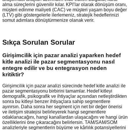
alma süreçlerini güvenilir kılar. KPI’lar olarak dönüşüm oranı,
müşteri edinme maliyeti (CAC) ve müşteri yaşam boyu değer
(LTV) gibi göstergelerle ilerlemeniz, stratejik hedeflerinizi
somut adımlara dönüştürmenize olanak verir.
Sıkça Sorulan Sorular
Girişimcilik için pazar analizi yaparken hedef
kitle analizi ile pazar segmentasyonu nasıl
entegre edilir ve bu entegrasyon neden
kritiktir?
Girişimcilik için pazar analizi sürecinde hedef kitle analizi ile
pazar segmentasyonu birbirini tamamlar. Hedef kitleyi
demografik, psikografik ve ihtiyaçlar açısından netleştirdikten
sonra bu kitleyi benzer ihtiyaçlara sahip segmentlere
ayırırsın. Daha sonra her segment için net bir değer önerisi
ve iletişim stratejisi belirleyerek hangi segmentlere
odaklanacağını, hangi kanallardan ulaşacağını ve hangi ürün
özelliklerini öne çıkaracağını belirlersin. TAM/SAM/SOM
analizleriyle segmentlerin büyüme ve kârlılık potansiyellerini