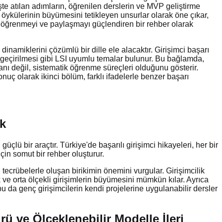
işte atılan adımların, öğrenilen derslerin ve MVP geliştirme
ı öykülerinin büyümesini tetikleyen unsurlar olarak öne çıkar,
de öğrenmeyi ve paylaşmayı güçlendiren bir rehber olarak
inamiklerini çözümlü bir dille ele alacaktır. Girişimci başarı
ata geçirilmesi gibi LSI uyumlu temalar bulunur. Bu bağlamda,
anı değil, sistematik öğrenme süreçleri olduğunu gösterir.
Sonuç olarak ikinci bölüm, farklı ifadelerle benzer başarı
ak
lü bir araçtır. Türkiye'de başarılı girişimci hikayeleri, her bir
çin somut bir rehber oluşturur.
tecrübelerle oluşan birikimin önemini vurgular. Girişimcilik
ve orta ölçekli girişimlerin büyümesini mümkün kılar. Ayrıca
bu da genç girişimcilerin kendi projelerine uygulanabilir dersler
rü ve Ölçeklenebilir Modelle İleri