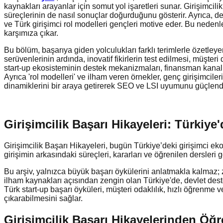
kaynakları arayanlar için somut yol işaretleri sunar. Girişimcil
süreçlerinin de nasıl sonuçlar doğurduğunu gösterir. Ayrıca, dev
ve Türk girişimci rol modelleri gençleri motive eder. Bu nedenl
karşımıza çıkar.
Bu bölüm, başarıya giden yolculukları farklı terimlerle özetley
serüvenlerinin ardında, inovatif fikirlerin test edilmesi, müşte
start-up ekosisteminin destek mekanizmaları, finansman kanalla
Ayrıca 'rol modelleri' ve ilham veren örnekler, genç girişimcileri
dinamiklerini bir araya getirerek SEO ve LSI uyumunu güçlendi
Girişimcilik Başarı Hikayeleri: Türkiy
Girişimcilik Başarı Hikayeleri, bugün Türkiye’deki girişimci eko
girişimin arkasındaki süreçleri, kararları ve öğrenilen dersleri
Bu arşiv, yalnızca büyük başarı öykülerini anlatmakla kalmaz; z
ilham kaynakları açısından zengin olan Türkiye'de, devlet dest
Türk start-up başarı öyküleri, müşteri odaklılık, hızlı öğrenme 
çıkarabilmesini sağlar.
Girişimcilik Başarı Hikayelerinden Öğre