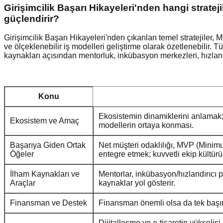
Girişimcilik Başarı Hikayeleri'nden hangi stratejil
güçlendirir?
Girişimcilik Başarı Hikayeleri'nden çıkarılan temel stratejiler, 
ve ölçeklenebilir iş modelleri geliştirme olarak özetlenebilir. Tü
kaynakları açısından mentorluk, inkübasyon merkezleri, hızland
Konu
Ekosistemin dinamiklerini anlamak; 
Ekosistem ve Amaç
modellerin ortaya konması.
Başarıya Giden Ortak
Net müşteri odaklılığı, MVP (Minimum
Öğeler
entegre etmek; kuvvetli ekip kültürü
İlham Kaynakları ve
Mentorlar, inkübasyon/hızlandırıcı 
Araçlar
kaynaklar yol gösterir.
Finansman ve Destek
Finansman önemli olsa da tek başına
Dijitalleşme ve e-ticaretin yükselişi,