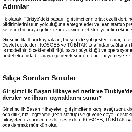
Adımlar
İlk olarak, Türkiye’deki başarılı girişimcilerin ortak özellikleri
bildirimlerini ürün yolculuğuna entegre eder ve lean startup pre
setlerini bir araya getirerek inovasyonu tetikler; yönetim ekibi, k
Girişimcilik ilham kaynakları, bu süreçte yol gösterici araçlar 
Devlet destekleri, KOSGEB ve TÜBİTAK tarafından sağlanan hibel
iş modelinin ölçeklenebilirliği, pazar büyüklüğü ve operasyone
hedef etrafında bir araya getirerek sürdürülebilir büyümeye zem
Sıkça Sorulan Sorular
Girişimcilik Başarı Hikayeleri nedir ve Türkiye'd
dersleri ve ilham kaynaklarını sunar?
Girişimcilik Başarı Hikayeleri, girişimcilerin karşılaştığı zorluk
odaklılık, hızlı öğrenme (lean startup) ve güvene dayalı destekler
hikayeleri üzerinden devlet destekleri (KOSGEB, TÜBİTAK) ve 
odaklanmak mümkün olur.