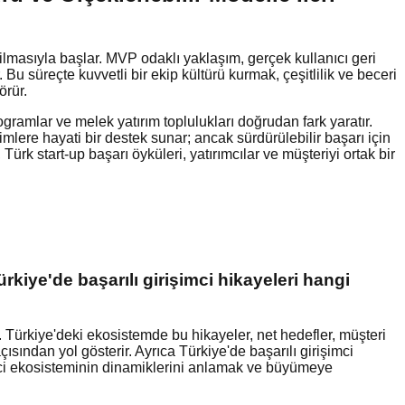
tirilmasıyla başlar. MVP odaklı yaklaşım, gerçek kullanıcı geri
Bu süreçte kuvvetli bir ekip kültürü kurmak, çeşitlilik ve beceri
örür.
ogramlar ve melek yatırım toplulukları doğrudan fark yaratır.
ere hayati bir destek sunar; ancak sürdürülebilir başarı için
k start-up başarı öyküleri, yatırımcılar ve müşteriyi ortak bir
rkiye'de başarılı girişimci hikayeleri hangi
dir. Türkiye'deki ekosistemde bu hikayeler, net hedefler, müşteri
çısından yol gösterir. Ayrıca Türkiye'de başarılı girişimci
mci ekosisteminin dinamiklerini anlamak ve büyümeye