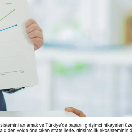
osistemini anlamak ve Türkiye'de başarılı girişimci hikayeleri ü
ya giden yolda öne çıkan stratejilerle, girişimcilik ekosisteminin d