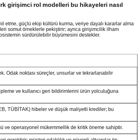
ürk girişimci rol modelleri bu hikayeleri nasıl
ahil etme, güçlü ekip kültürü kurma, veriye dayalı kararlar alma
eri somut örneklerle pekiştirir; ayrıca girişimcilik ilham
osistemin sürdürülebilir büyümesini destekler.
. Odak noktası süreçler, unsurlar ve tekrarlanabilir
ipleme ve kullanıcı geri bildirimlerini ürün yolculuğuna
GEB, TÜBİTAK) hibeler ve düşük maliyetli krediler; bu
üğü ve operasyonel mükemmellik de kritik öneme sahiptir.
eri gerektirir; müşteri odaklılık ve güvenli altyapılar ön