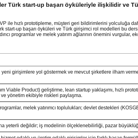
er Türk start-up başarı öyküleriyle ilişkilidir ve T
MVP ile hızlı prototipleme, müşteri geri bildirimlerini yolculuğa d
rk start-up başarı öyküleri ve Türk girişimci rol modelleri bu dersl
ırıcı programlar ve melek yatırım ağlarının önemini vurgular, ek
yeni girişimlere yol göstermek ve mevcut şirketlere ilham vermek
 Viable Product) geliştirme, lean startup yaklaşımı, hızlı protot
 ve yönetim ekibiyle riskleri paylaşma.
programlar, melek yatırımcı toplulukları; devlet destekleri (KOS
 yeterli değildir; iş modelinin ölçeklenebilirliği, pazar büyükl
 hizmet odaklı ve üretim odaklı girişimler için farklı başarı formüll