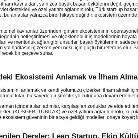
ik ilham kaynakları, yalnızca büyük başarı öykülerini değil, geçm
let destekleri ve özel yatırım ağlarının rolü, Türk start-up başar
e, bu anlatılar yalnızca birer hikaye değildir; ekosistem üzerin
en temel kavramlar üzerinden, girişim ekosisteminin operasyonel d
ri değerinin netleştirilmesi ve ölçeklenebilir iş modellerinin hay
rı ve mentorluk ağları gibi unsurlar, başarı öykülerinin sadece 
n yol haritasını çizerken yeni nesil için güçlü bir referans olur. 
recek bir çerçeve sunar.
e'deki Ekosistemi Anlamak ve İlham Alm
sistemini anlamak ve kendi yolumuzu çizerken ilham almak için güç
 görünür kılar; bu sayede girişimcilik yolculuğuna devam edenler i
aman içinde atılan adımlar, karşılaşılan zorluklar ve elde edilen 
ekleri (KOSGEB, TÜBİTAK) ve özel yatırım ağlarının rolü, küçük 
ve ekosistem güveninin bir araya geldiği modelleri ortaya koyar; 
nilen Dersler: Lean Startup, Ekip Kültü