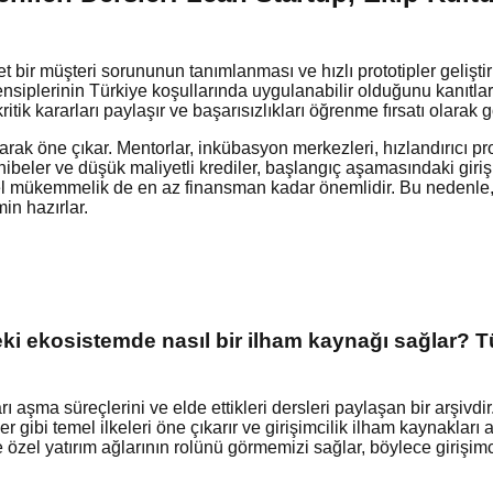
, net bir müşteri sorununun tanımlanması ve hızlı prototipler geliş
nsiplerinin Türkiye koşullarında uygulanabilir olduğunu kanıtlar. 
ritik kararları paylaşır ve başarısızlıkları öğrenme fırsatı olarak g
olarak öne çıkar. Mentorlar, inkübasyon merkezleri, hızlandırıcı pr
er ve düşük maliyetli krediler, başlangıç aşamasındaki girişiml
l mükemmelik de en az finansman kadar önemlidir. Bu nedenle, Tür
in hazırlar.
eki ekosistemde nasıl bir ilham kaynağı sağlar? Tü
ları aşma süreçlerini ve elde ettikleri dersleri paylaşan bir arşiv
 gibi temel ilkeleri öne çıkarır ve girişimcilik ilham kaynakları a
özel yatırım ağlarının rolünü görmemizi sağlar, böylece girişi